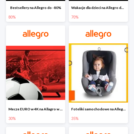
Bestsellery na Allegro do -80%
Wakacje dla dzieci na Allegro do -70%
80%
70%
Mecze EURO w 4K na Allagro w super cenach
Foteliki samochodowe na Allegro w super cenach
30%
35%