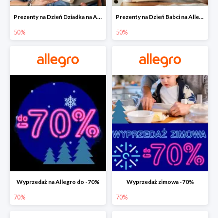
Prezenty na Dzień Dziadka na Allegro do -50%
Prezenty na Dzień Babci na Allegro do -50%
50%
50%
Wyprzedaż na Allegro do -70%
Wyprzedaż zimowa -70%
70%
70%