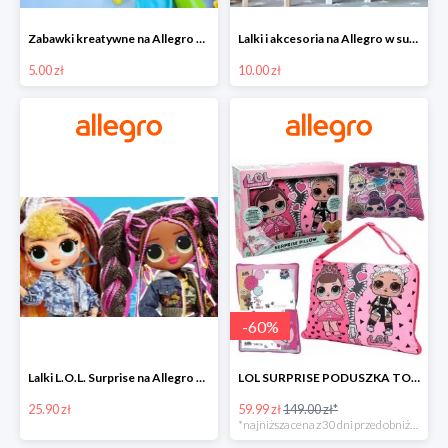
Zabawki kreatywne na Allegro w super cenach od 5 zł
Lalki i akcesoria na Allegro w super cenach od 10 zł
5.00 zł
10.00 zł
-
60
%
Lalki L.O.L. Surprise na Allegro w super cenach od 25,90 zł
LOL SURPRISE PODUSZKA TOREBKA SEKRETNY SCHOWEK MP3 -59%
25.90 zł
59.99 zł
149.00 zł*
*najniższa cena z 30 dni przed obniżką