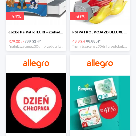
-
53
%
-
50
%
Łóżko Psi Patrol LUKI +szuflada+materac+grafika -52%
PSI PATROL POJAZD DELUXE FIGURKA MARSHALL MIGHTY -50%
379.00 zł
799.00 zł*
49.90 zł
99.99 zł*
*najniższa cena z 30 dni przed obniżką
*najniższa cena z 30 dni przed obniżką