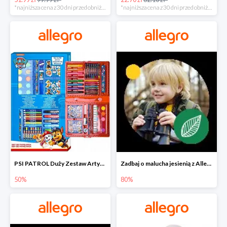
*najniższa cena z 30 dni przed obniżką
*najniższa cena z 30 dni przed obniżką
PSI PATROL Duży Zestaw Artystyczny 52 elementy na piąty komplet -50%
Zadbaj o malucha jesienią z Allegro do -80%
50%
80%