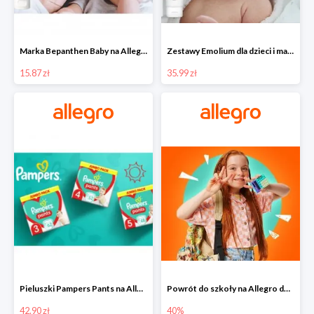
Marka Bepanthen Baby na Allegro od 15,87 zł!
Zestawy Emolium dla dzieci i mam na Allegro od 35,99 zł
15.87 zł
35.99 zł
Pieluszki Pampers Pants na Allegro od 42,90 zł
Powrót do szkoły na Allegro do -40%
42.90 zł
40%