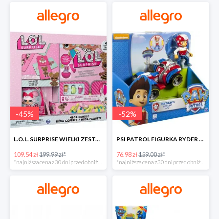
-
45
%
-
52
%
L.O.L. SURPRISE WIELKI ZESTAW NIESPODZIANKA 4 GRY -45%
PSI PATROL FIGURKA RYDER + QUAD POJAZD RATUNKOWY -51%
109.54 zł
199.99 zł*
76.98 zł
159.00 zł*
*najniższa cena z 30 dni przed obniżką
*najniższa cena z 30 dni przed obniżką