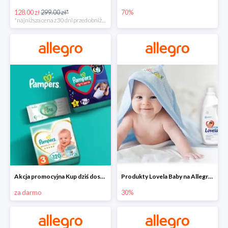
128.00 zł
299.00 zł*
70%
*najniższa cena z 30 dni przed obniżką
Akcja promocyjna Kup dziś dostawa jutro
Produkty Lovela Baby na Allegro do -30%
za darmo
30%