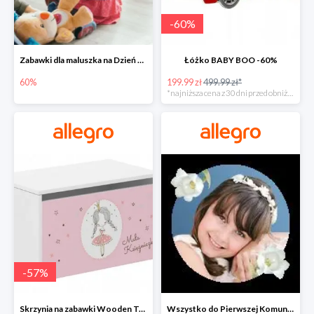
-
60
%
Zabawki dla maluszka na Dzień Dziecka na Allegro do -60%
Łóżko BABY BOO -60%
60%
199.99 zł
499.99 zł*
*najniższa cena z 30 dni przed obniżką
-
57
%
Skrzynia na zabawki Wooden Toys -57%
Wszystko do Pierwszej Komunii na Allegro do -70%