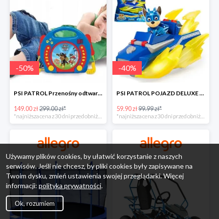
-
50
%
-
40
%
PSI PATROL Przenośny odtwarzacz CD Karaoke PAW -50%
PSI PATROL POJAZD DELUXE FIGURKA CHASE MIGHTY PUPS -40%
149.00 zł
299.00 zł*
59.90 zł
99.99 zł*
*najniższa cena z 30 dni przed obniżką
*najniższa cena z 30 dni przed obniżką
Używamy plików cookies, by ułatwić korzystanie z naszych
serwisów. Jeśli nie chcesz, by pliki cookies były zapisywane na
Twoim dysku, zmień ustawienia swojej przeglądarki. Więcej
informacji:
polityka prywatności
.
Ok, rozumiem