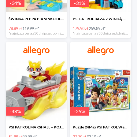
-
34
%
-
31
%
ŚWINKA PEPPA PIANINKO DLA DZIECI -34%
PSI PATROL BAZA Z WINDĄ WIEŻA + POJAZD AUTO REX -30%
78.89 zł
119.99 zł*
179.90 zł
259.89 zł*
*najniższa cena z 30 dni przed obniżką
*najniższa cena z 30 dni przed obniżką
-
48
%
-
29
%
PSI PATROL MARSHALL + POJAZD WÓZ STRAŻACKI DŹWIĘK -48%
Puzzle 24Max PSI PATROL Wesoła drużyna TREFL -29%
51.99 zł
99.99 zł*
22.70 zł
32.10 zł*