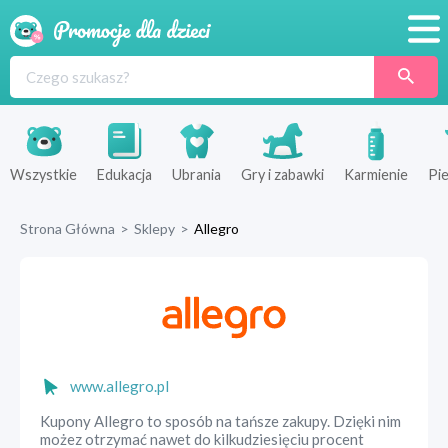
Promocje
Produkty
Sklepy
Wszystkie
Edukacja
Ubrania
Gry i zabawki
Karmienie
Pie
Blog
Strona Główna
>
Sklepy
>
Allegro
Wyprawka
www.allegro.pl
Kupony Allegro to sposób na tańsze zakupy. Dzięki nim
możez otrzymać nawet do kilkudziesięciu procent