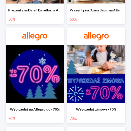
Prezenty na Dzień Dziadka na Allegro do -50%
Prezenty na Dzień Babci na Allegro do -50%
50%
50%
Wyprzedaż na Allegro do -70%
Wyprzedaż zimowa -70%
70%
70%