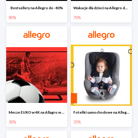
Bestsellery na Allegro do -80%
Wakacje dla dzieci na Allegro do -70%
80%
70%
Mecze EURO w 4K na Allagro w super cenach
Foteliki samochodowe na Allegro w super cenach
30%
35%