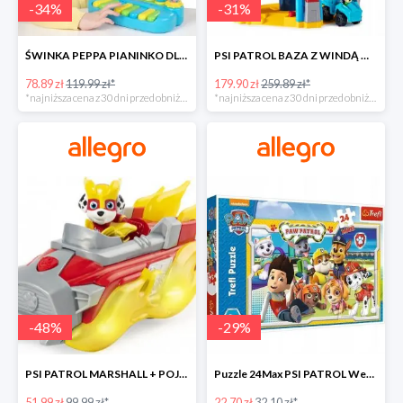
-
34
%
-
31
%
ŚWINKA PEPPA PIANINKO DLA DZIECI -34%
PSI PATROL BAZA Z WINDĄ WIEŻA + POJAZD AUTO REX -30%
78.89 zł
119.99 zł*
179.90 zł
259.89 zł*
*najniższa cena z 30 dni przed obniżką
*najniższa cena z 30 dni przed obniżką
-
48
%
-
29
%
PSI PATROL MARSHALL + POJAZD WÓZ STRAŻACKI DŹWIĘK -48%
Puzzle 24Max PSI PATROL Wesoła drużyna TREFL -29%
51.99 zł
99.99 zł*
22.70 zł
32.10 zł*