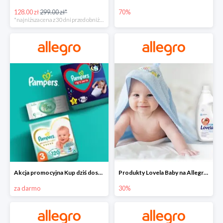
128.00 zł
299.00 zł*
70%
*najniższa cena z 30 dni przed obniżką
Akcja promocyjna Kup dziś dostawa jutro
Produkty Lovela Baby na Allegro do -30%
za darmo
30%