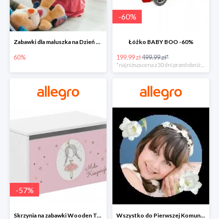
-
60
%
Zabawki dla maluszka na Dzień Dziecka na Allegro do -60%
Łóżko BABY BOO -60%
60%
199.99 zł
499.99 zł*
*najniższa cena z 30 dni przed obniżką
-
57
%
Skrzynia na zabawki Wooden Toys -57%
Wszystko do Pierwszej Komunii na Allegro do -70%