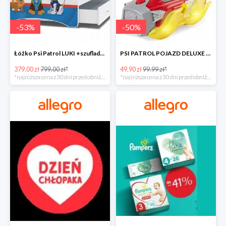
-
53
%
-
50
%
Łóżko Psi Patrol LUKI +szuflada+materac+grafika -52%
PSI PATROL POJAZD DELUXE FIGURKA MARSHALL MIGHTY -50%
379.00 zł
799.00 zł*
49.90 zł
99.99 zł*
*najniższa cena z 30 dni przed obniżką
*najniższa cena z 30 dni przed obniżką