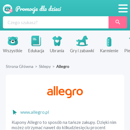
Promocje
Produkty
Sklepy
Wszystkie
Edukacja
Ubrania
Gry i zabawki
Karmienie
Pie
Blog
Strona Główna
>
Sklepy
>
Allegro
Wyprawka
www.allegro.pl
Kupony Allegro to sposób na tańsze zakupy. Dzięki nim
możez otrzymać nawet do kilkudziesięciu procent