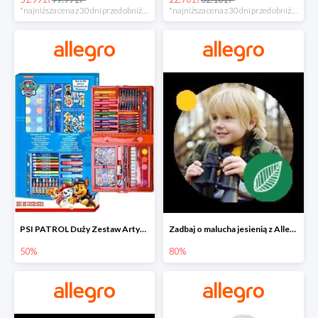
*najniższa cena z 30 dni przed obniżką
*najniższa cena z 30 dni przed obniżką
PSI PATROL Duży Zestaw Artystyczny 52 elementy na piąty komplet -50%
Zadbaj o malucha jesienią z Allegro do -80%
50%
80%