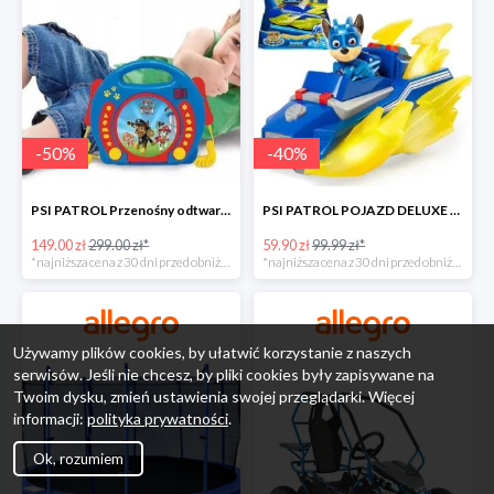
-
50
%
-
40
%
PSI PATROL Przenośny odtwarzacz CD Karaoke PAW -50%
PSI PATROL POJAZD DELUXE FIGURKA CHASE MIGHTY PUPS -40%
149.00 zł
299.00 zł*
59.90 zł
99.99 zł*
*najniższa cena z 30 dni przed obniżką
*najniższa cena z 30 dni przed obniżką
Używamy plików cookies, by ułatwić korzystanie z naszych
serwisów. Jeśli nie chcesz, by pliki cookies były zapisywane na
Twoim dysku, zmień ustawienia swojej przeglądarki. Więcej
informacji:
polityka prywatności
.
Ok, rozumiem