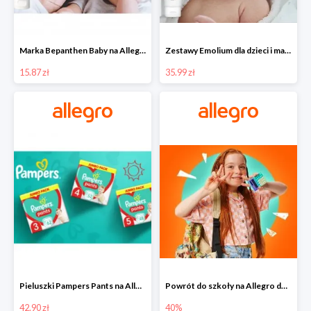
Marka Bepanthen Baby na Allegro od 15,87 zł!
Zestawy Emolium dla dzieci i mam na Allegro od 35,99 zł
15.87 zł
35.99 zł
Pieluszki Pampers Pants na Allegro od 42,90 zł
Powrót do szkoły na Allegro do -40%
42.90 zł
40%