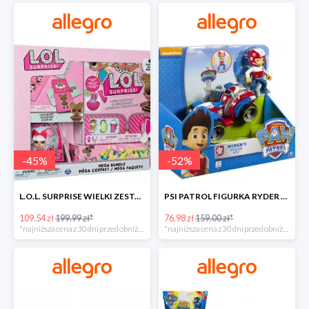
-
45
%
-
52
%
L.O.L. SURPRISE WIELKI ZESTAW NIESPODZIANKA 4 GRY -45%
PSI PATROL FIGURKA RYDER + QUAD POJAZD RATUNKOWY -51%
109.54 zł
199.99 zł*
76.98 zł
159.00 zł*
*najniższa cena z 30 dni przed obniżką
*najniższa cena z 30 dni przed obniżką