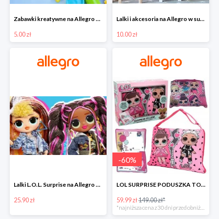
Zabawki kreatywne na Allegro w super cenach od 5 zł
Lalki i akcesoria na Allegro w super cenach od 10 zł
5.00 zł
10.00 zł
-
60
%
Lalki L.O.L. Surprise na Allegro w super cenach od 25,90 zł
LOL SURPRISE PODUSZKA TOREBKA SEKRETNY SCHOWEK MP3 -59%
25.90 zł
59.99 zł
149.00 zł*
*najniższa cena z 30 dni przed obniżką