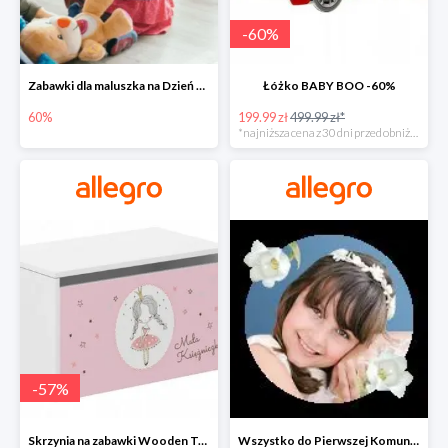
-
60
%
Zabawki dla maluszka na Dzień Dziecka na Allegro do -60%
Łóżko BABY BOO -60%
60%
199.99 zł
499.99 zł*
*najniższa cena z 30 dni przed obniżką
-
57
%
Skrzynia na zabawki Wooden Toys -57%
Wszystko do Pierwszej Komunii na Allegro do -70%