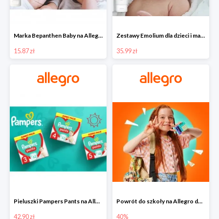
Marka Bepanthen Baby na Allegro od 15,87 zł!
Zestawy Emolium dla dzieci i mam na Allegro od 35,99 zł
15.87 zł
35.99 zł
Pieluszki Pampers Pants na Allegro od 42,90 zł
Powrót do szkoły na Allegro do -40%
42.90 zł
40%