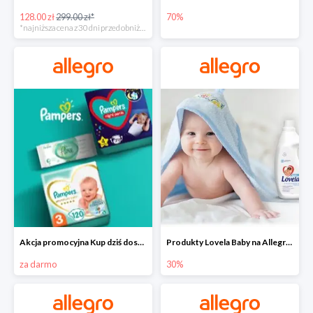
128.00 zł
299.00 zł*
70%
*najniższa cena z 30 dni przed obniżką
Akcja promocyjna Kup dziś dostawa jutro
Produkty Lovela Baby na Allegro do -30%
za darmo
30%