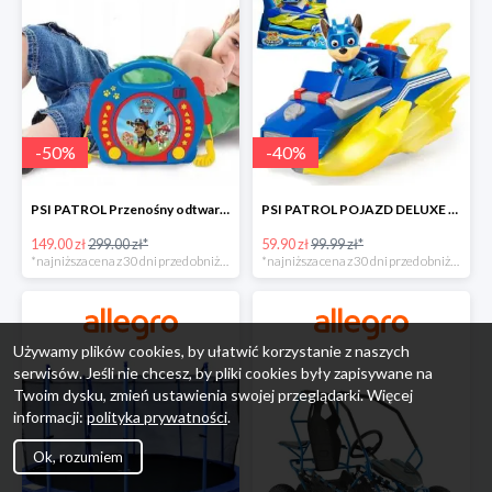
-
50
%
-
40
%
PSI PATROL Przenośny odtwarzacz CD Karaoke PAW -50%
PSI PATROL POJAZD DELUXE FIGURKA CHASE MIGHTY PUPS -40%
149.00 zł
299.00 zł*
59.90 zł
99.99 zł*
*najniższa cena z 30 dni przed obniżką
*najniższa cena z 30 dni przed obniżką
Używamy plików cookies, by ułatwić korzystanie z naszych
serwisów. Jeśli nie chcesz, by pliki cookies były zapisywane na
Twoim dysku, zmień ustawienia swojej przeglądarki. Więcej
informacji:
polityka prywatności
.
Ok, rozumiem