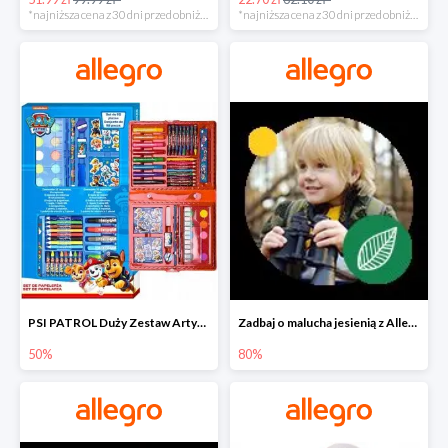
*najniższa cena z 30 dni przed obniżką
*najniższa cena z 30 dni przed obniżką
PSI PATROL Duży Zestaw Artystyczny 52 elementy na piąty komplet -50%
Zadbaj o malucha jesienią z Allegro do -80%
50%
80%