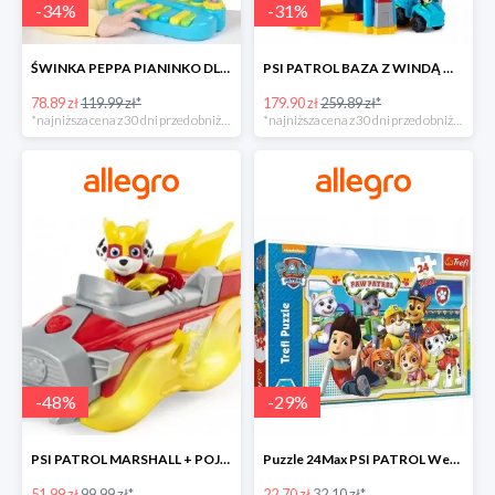
-
34
%
-
31
%
ŚWINKA PEPPA PIANINKO DLA DZIECI -34%
PSI PATROL BAZA Z WINDĄ WIEŻA + POJAZD AUTO REX -30%
78.89 zł
119.99 zł*
179.90 zł
259.89 zł*
*najniższa cena z 30 dni przed obniżką
*najniższa cena z 30 dni przed obniżką
-
48
%
-
29
%
PSI PATROL MARSHALL + POJAZD WÓZ STRAŻACKI DŹWIĘK -48%
Puzzle 24Max PSI PATROL Wesoła drużyna TREFL -29%
51.99 zł
99.99 zł*
22.70 zł
32.10 zł*