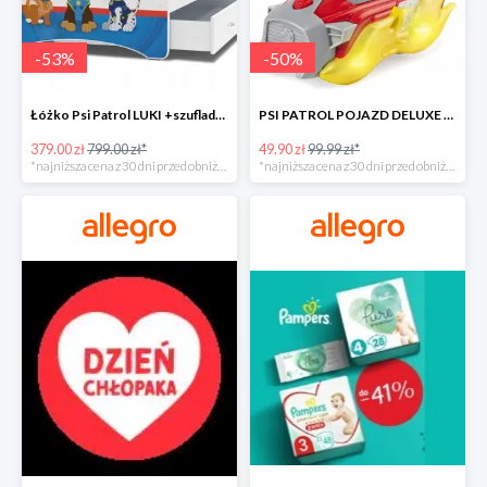
-
53
%
-
50
%
Łóżko Psi Patrol LUKI +szuflada+materac+grafika -52%
PSI PATROL POJAZD DELUXE FIGURKA MARSHALL MIGHTY -50%
379.00 zł
799.00 zł*
49.90 zł
99.99 zł*
*najniższa cena z 30 dni przed obniżką
*najniższa cena z 30 dni przed obniżką