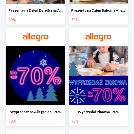
Prezenty na Dzień Dziadka na Allegro do -50%
Prezenty na Dzień Babci na Allegro do -50%
50%
50%
Wyprzedaż na Allegro do -70%
Wyprzedaż zimowa -70%
70%
70%