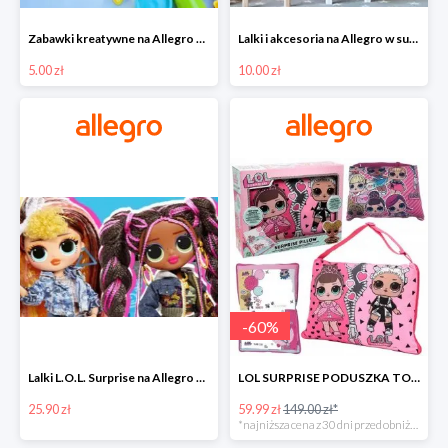
Zabawki kreatywne na Allegro w super cenach od 5 zł
Lalki i akcesoria na Allegro w super cenach od 10 zł
5.00 zł
10.00 zł
-
60
%
Lalki L.O.L. Surprise na Allegro w super cenach od 25,90 zł
LOL SURPRISE PODUSZKA TOREBKA SEKRETNY SCHOWEK MP3 -59%
25.90 zł
59.99 zł
149.00 zł*
*najniższa cena z 30 dni przed obniżką