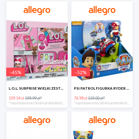
-
45
%
-
52
%
L.O.L. SURPRISE WIELKI ZESTAW NIESPODZIANKA 4 GRY -45%
PSI PATROL FIGURKA RYDER + QUAD POJAZD RATUNKOWY -51%
109.54 zł
199.99 zł*
76.98 zł
159.00 zł*
*najniższa cena z 30 dni przed obniżką
*najniższa cena z 30 dni przed obniżką