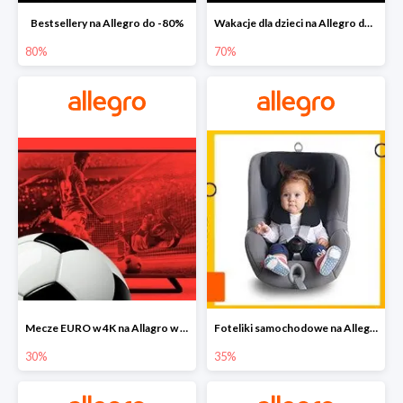
Bestsellery na Allegro do -80%
Wakacje dla dzieci na Allegro do -70%
80%
70%
Mecze EURO w 4K na Allagro w super cenach
Foteliki samochodowe na Allegro w super cenach
30%
35%