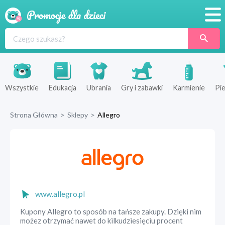
Promocje
Produkty
Sklepy
Wszystkie
Edukacja
Ubrania
Gry i zabawki
Karmienie
Pie
Blog
Strona Główna
>
Sklepy
>
Allegro
Wyprawka
www.allegro.pl
Kupony Allegro to sposób na tańsze zakupy. Dzięki nim
możez otrzymać nawet do kilkudziesięciu procent