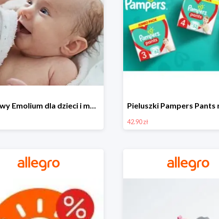
Zestawy Emolium dla dzieci i mam na Allegro od 35,99 zł
42.90 zł