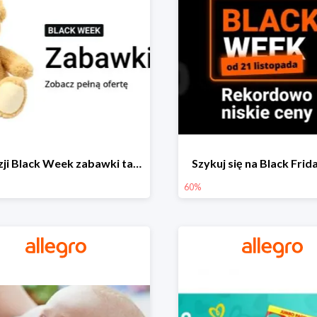
Z okazji Black Week zabawki taniej na allegro.pl
Szykuj się na Black Fri
60%