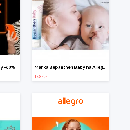
day -60%
Marka Bepanthen Baby na Allegro od 15,87 zł!
15.87 zł