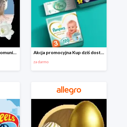
Wszystko do Pierwszej Komunii na Allegro do -70%
Akcja promocyjna Kup dziś dostawa jutro
za darmo