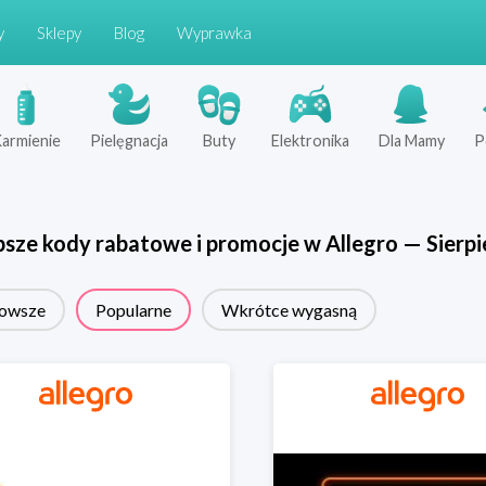
y
Sklepy
Blog
Wyprawka
armienie
Pielęgnacja
Buty
Elektronika
Dla Mamy
P
psze kody rabatowe i promocje w
Allegro
—
Sierpi
owsze
Popularne
Wkrótce wygasną