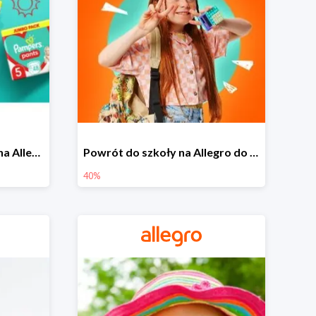
Pieluszki Pampers Pants na Allegro od 42,90 zł
Powrót do szkoły na Allegro do -40%
40%