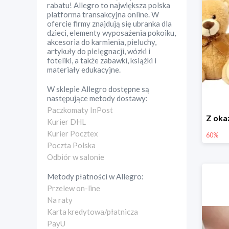
rabatu! Allegro to największa polska
platforma transakcyjna online. W
ofercie firmy znajdują się ubranka dla
dzieci, elementy wyposażenia pokoiku,
akcesoria do karmienia, pieluchy,
artykuły do pielęgnacji, wózki i
foteliki, a także zabawki, książki i
materiały edukacyjne.
W sklepie
Allegro
dostępne są
następujące metody dostawy:
Paczkomaty InPost
Kurier DHL
Kurier Pocztex
60%
Poczta Polska
Odbiór w salonie
Metody płatności w
Allegro
:
Przelew on-line
Na raty
Karta kredytowa/płatnicza
PayU