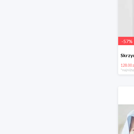
-
57
%
128.00 z
*najniższ