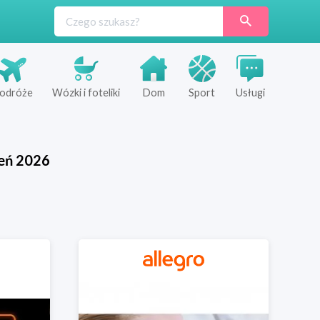
odróże
Wózki i foteliki
Dom
Sport
Usługi
eń
2026