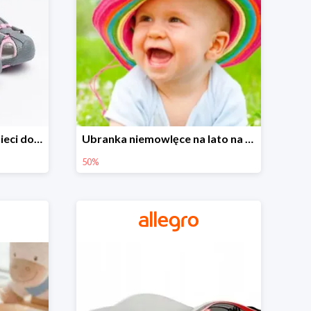
Sandałki na Allegro dla dzieci do -30%
Ubranka niemowlęce na lato na Allegro do -50%
50%