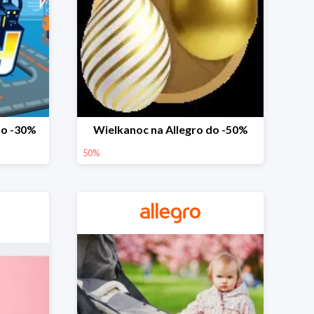
do -30%
Wielkanoc na Allegro do -50%
50%