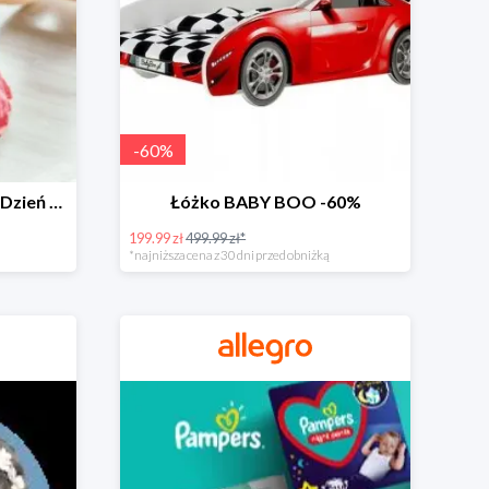
-
60
%
Zabawki dla maluszka na Dzień Dziecka na Allegro do -60%
Łóżko BABY BOO -60%
199.99 zł
499.99 zł*
*najniższa cena z 30 dni przed obniżką