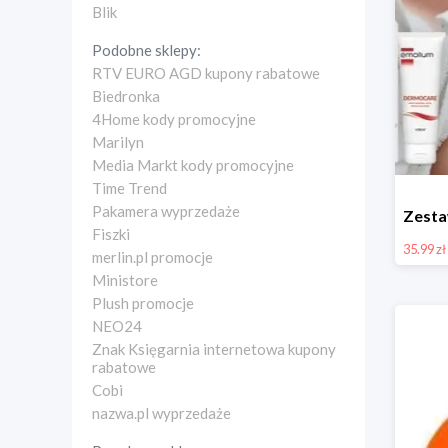
Blik
Podobne sklepy:
RTV EURO AGD kupony rabatowe
Biedronka
4Home kody promocyjne
Marilyn
Media Markt kody promocyjne
Time Trend
Pakamera wyprzedaże
Fiszki
35.99 zł
merlin.pl promocje
Ministore
Plush promocje
NEO24
Znak Księgarnia internetowa kupony
rabatowe
Cobi
nazwa.pl wyprzedaże