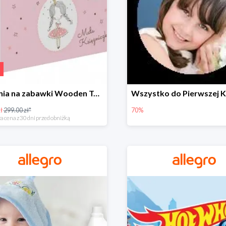
Skrzynia na zabawki Wooden Toys -57%
ł
299.00 zł*
70%
a cena z 30 dni przed obniżką