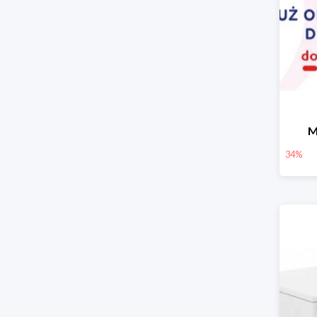
M
34%