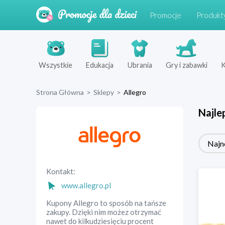
Promocje
Produkt
Wszystkie
Edukacja
Ubrania
Gry i zabawki
K
Strona Główna
>
Sklepy
>
Allegro
Najle
Najn
Kontakt:
www.allegro.pl
Kupony Allegro to sposób na tańsze
zakupy. Dzięki nim możez otrzymać
nawet do kilkudziesięciu procent