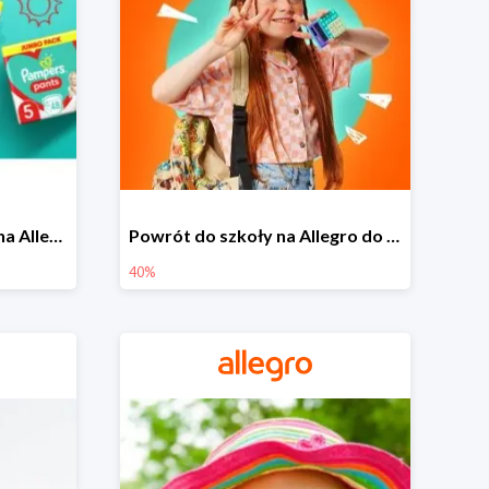
Pieluszki Pampers Pants na Allegro od 42,90 zł
Powrót do szkoły na Allegro do -40%
40%