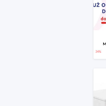
M
34%