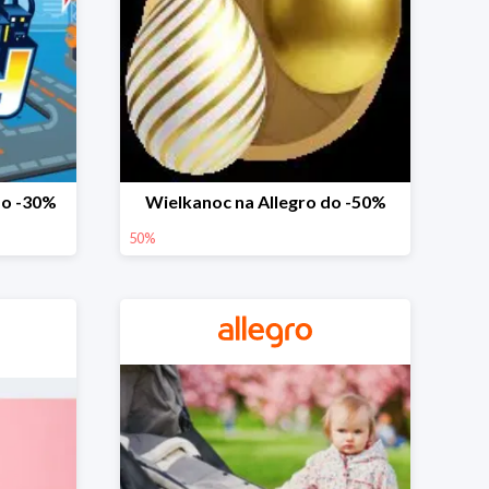
do -30%
Wielkanoc na Allegro do -50%
50%