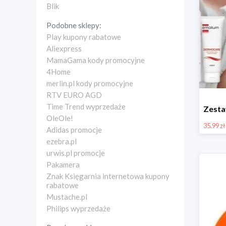
Blik
Podobne sklepy:
Play kupony rabatowe
Aliexpress
MamaGama kody promocyjne
4Home
merlin.pl kody promocyjne
RTV EURO AGD
Time Trend wyprzedaże
OleOle!
35.99 zł
Adidas promocje
ezebra.pl
urwis.pl promocje
Pakamera
Znak Księgarnia internetowa kupony
rabatowe
Mustache.pl
Philips wyprzedaże