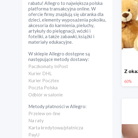
rabatu! Allegro to największa polska
platforma transakcyjna online. W
ofercie firmy znajdują się ubranka dla
dzieci, elementy wyposażenia pokoiku,
akcesoria do karmienia, pieluchy,
artykuły do pielęgnacji, wózki i
foteliki, a także zabawki, książki i
materiały edukacyjne.
W sklepie
Allegro
dostępne są
następujące metody dostawy:
Paczkomaty InPost
Kurier DHL
Kurier Pocztex
60%
Poczta Polska
Odbiór w salonie
Metody płatności w
Allegro
:
Przelew on-line
Na raty
Karta kredytowa/płatnicza
PayU