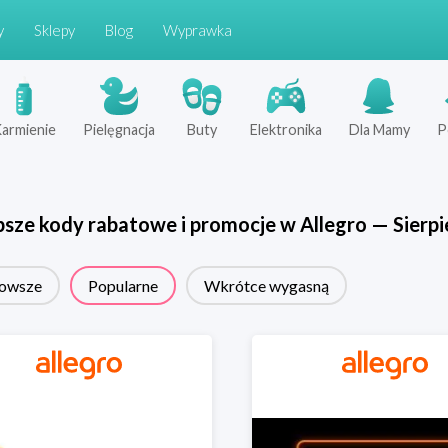
y
Sklepy
Blog
Wyprawka
armienie
Pielęgnacja
Buty
Elektronika
Dla Mamy
P
psze kody rabatowe i promocje w
Allegro
—
Sierpi
owsze
Popularne
Wkrótce wygasną