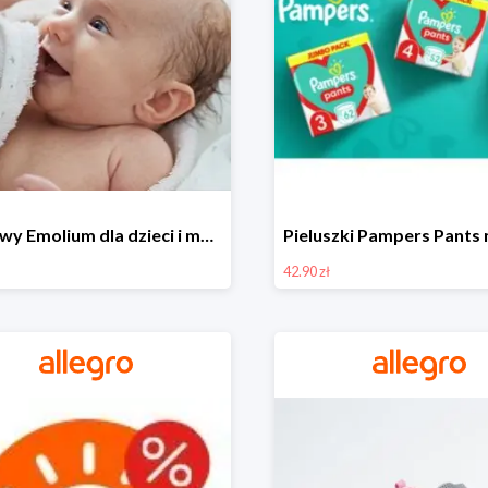
Zestawy Emolium dla dzieci i mam na Allegro od 35,99 zł
42.90 zł