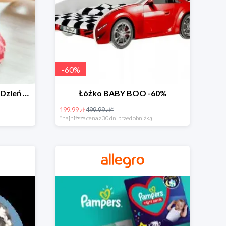
-
60
%
Zabawki dla maluszka na Dzień Dziecka na Allegro do -60%
Łóżko BABY BOO -60%
199.99 zł
499.99 zł*
*najniższa cena z 30 dni przed obniżką