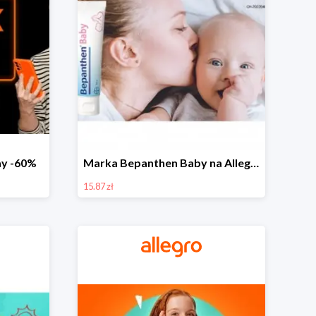
day -60%
Marka Bepanthen Baby na Allegro od 15,87 zł!
15.87 zł