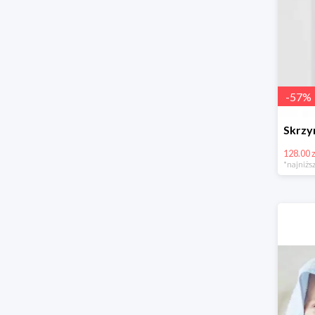
-
57
%
128.00 z
*najniższ