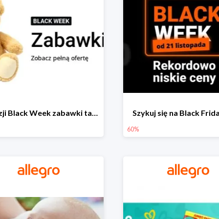
Z okazji Black Week zabawki taniej na allegro.pl
Szykuj się na Black Fri
60%