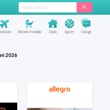
odróże
Wózki i foteliki
Dom
Sport
Usługi
eń
2026