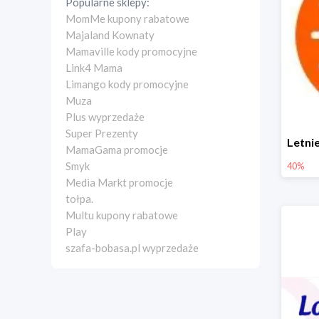
Popularne sklepy:
MomMe kupony rabatowe
Majaland Kownaty
Mamaville kody promocyjne
Link4 Mama
Limango kody promocyjne
Muza
Plus wyprzedaże
Super Prezenty
MamaGama promocje
Smyk
40%
Media Markt promocje
tołpa.
Multu kupony rabatowe
Play
szafa-bobasa.pl wyprzedaże