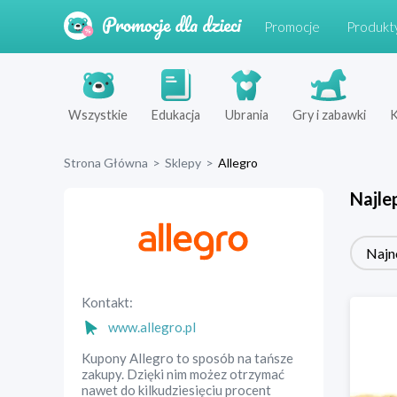
Promocje
Produkt
Wszystkie
Edukacja
Ubrania
Gry i zabawki
K
Strona Główna
>
Sklepy
>
Allegro
Najle
Najn
Kontakt:
www.allegro.pl
Kupony Allegro to sposób na tańsze
zakupy. Dzięki nim możez otrzymać
nawet do kilkudziesięciu procent