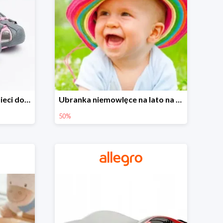
Sandałki na Allegro dla dzieci do -30%
Ubranka niemowlęce na lato na Allegro do -50%
50%