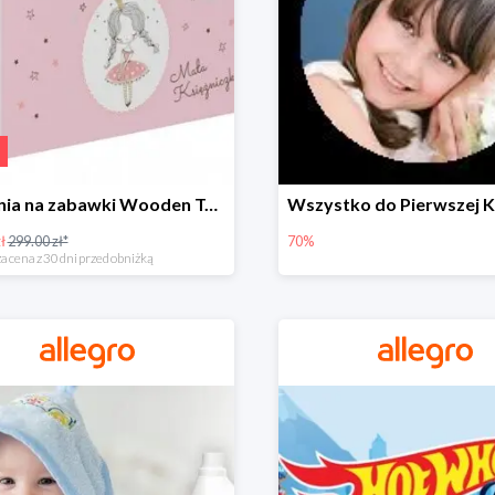
Skrzynia na zabawki Wooden Toys -57%
ł
299.00 zł*
70%
a cena z 30 dni przed obniżką