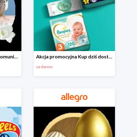
Wszystko do Pierwszej Komunii na Allegro do -70%
Akcja promocyjna Kup dziś dostawa jutro
za darmo