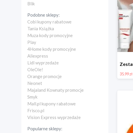
Blik
Podobne sklepy:
Cobi kupony rabatowe
Tania Książka
Muza kody promocyjne
Play
4Home kody promocyjne
Aliexpress
Lidl wyprzedaże
OleOle!
35.99 zł
Orange promocje
Neonet
Majaland Kownaty promocje
Smyk
Mall.pl kupony rabatowe
Frisco.pl
Vision Express wyprzedaże
Popularne sklepy: