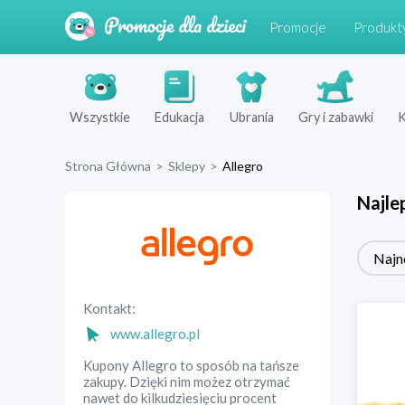
Promocje
Produkt
Wszystkie
Edukacja
Ubrania
Gry i zabawki
K
Strona Główna
>
Sklepy
>
Allegro
Najle
Najn
Kontakt:
www.allegro.pl
Kupony Allegro to sposób na tańsze
zakupy. Dzięki nim możez otrzymać
nawet do kilkudziesięciu procent