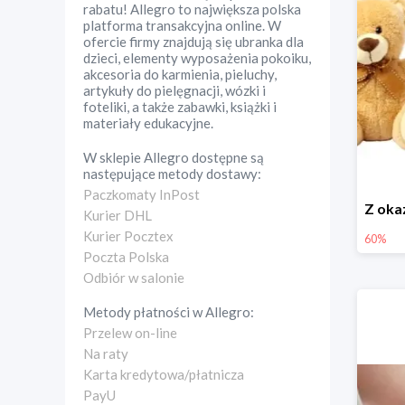
rabatu! Allegro to największa polska
platforma transakcyjna online. W
ofercie firmy znajdują się ubranka dla
dzieci, elementy wyposażenia pokoiku,
akcesoria do karmienia, pieluchy,
artykuły do pielęgnacji, wózki i
foteliki, a także zabawki, książki i
materiały edukacyjne.
W sklepie
Allegro
dostępne są
następujące metody dostawy:
Paczkomaty InPost
Kurier DHL
Kurier Pocztex
60%
Poczta Polska
Odbiór w salonie
Metody płatności w
Allegro
:
Przelew on-line
Na raty
Karta kredytowa/płatnicza
PayU