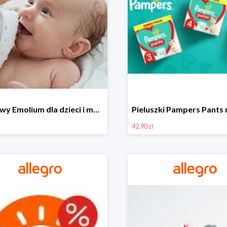
Zestawy Emolium dla dzieci i mam na Allegro od 35,99 zł
42.90 zł