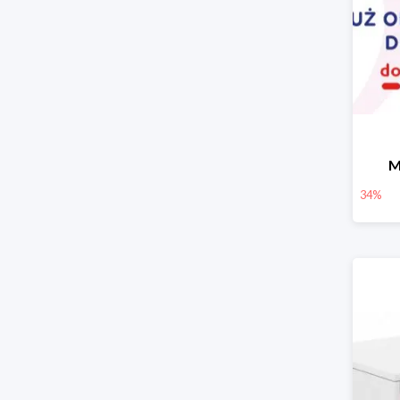
M
34%