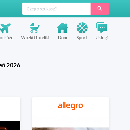
odróże
Wózki i foteliki
Dom
Sport
Usługi
eń
2026