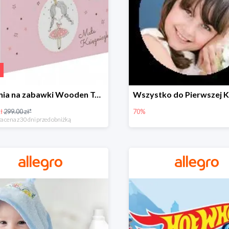
Skrzynia na zabawki Wooden Toys -57%
ł
299.00 zł*
70%
a cena z 30 dni przed obniżką