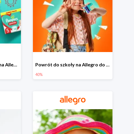
Pieluszki Pampers Pants na Allegro od 42,90 zł
Powrót do szkoły na Allegro do -40%
40%