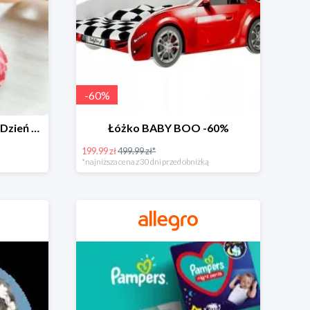
-
60
%
Zabawki dla maluszka na Dzień Dziecka na Allegro do -60%
Łóżko BABY BOO -60%
199.99 zł
499.99 zł*
*najniższa cena z 30 dni przed obniżką