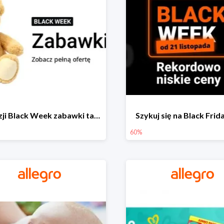
Z okazji Black Week zabawki taniej na allegro.pl
Szykuj się na Black Fri
60%