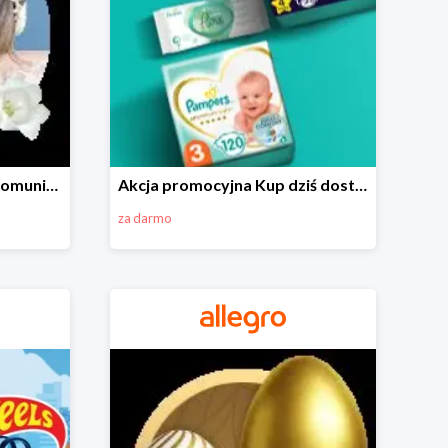
Wszystko do Pierwszej Komunii na Allegro do -70%
Akcja promocyjna Kup dziś dostawa jutro
za darmo