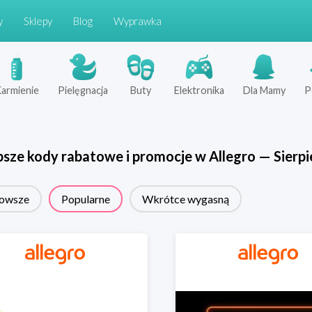
y
Sklepy
Blog
Wyprawka
armienie
Pielęgnacja
Buty
Elektronika
Dla Mamy
P
psze kody rabatowe i promocje w
Allegro
—
Sierpi
owsze
Popularne
Wkrótce wygasną