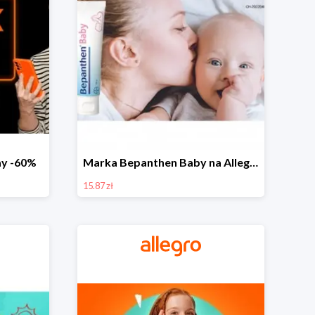
day -60%
Marka Bepanthen Baby na Allegro od 15,87 zł!
15.87 zł