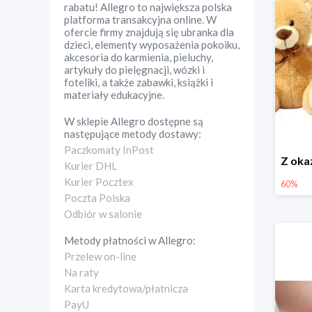
rabatu! Allegro to największa polska
platforma transakcyjna online. W
ofercie firmy znajdują się ubranka dla
dzieci, elementy wyposażenia pokoiku,
akcesoria do karmienia, pieluchy,
artykuły do pielęgnacji, wózki i
foteliki, a także zabawki, książki i
materiały edukacyjne.
W sklepie
Allegro
dostępne są
następujące metody dostawy:
Paczkomaty InPost
Kurier DHL
Kurier Pocztex
60%
Poczta Polska
Odbiór w salonie
Metody płatności w
Allegro
:
Przelew on-line
Na raty
Karta kredytowa/płatnicza
PayU