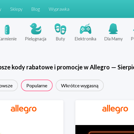
y
Sklepy
Blog
Wyprawka
armienie
Pielęgnacja
Buty
Elektronika
Dla Mamy
P
psze kody rabatowe i promocje w
Allegro
—
Sierpi
owsze
Popularne
Wkrótce wygasną