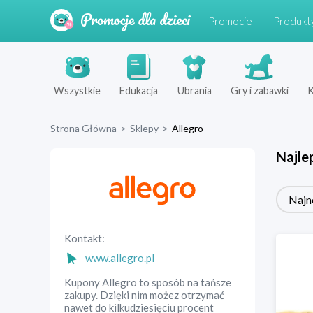
Promocje
Produkt
Wszystkie
Edukacja
Ubrania
Gry i zabawki
K
Strona Główna
>
Sklepy
>
Allegro
Najle
Najn
Kontakt:
www.allegro.pl
Kupony Allegro to sposób na tańsze
zakupy. Dzięki nim możez otrzymać
nawet do kilkudziesięciu procent