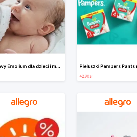
Zestawy Emolium dla dzieci i mam na Allegro od 35,99 zł
42.90 zł