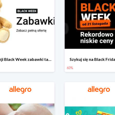
Z okazji Black Week zabawki taniej na allegro.pl
Szykuj się na Black Fri
60%