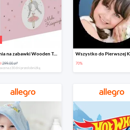
Skrzynia na zabawki Wooden Toys -57%
ł
299.00 zł*
70%
a cena z 30 dni przed obniżką