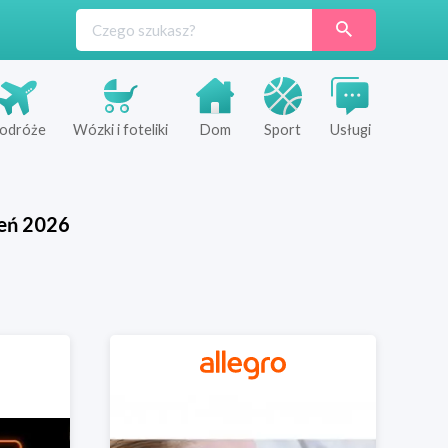
odróże
Wózki i foteliki
Dom
Sport
Usługi
eń
2026