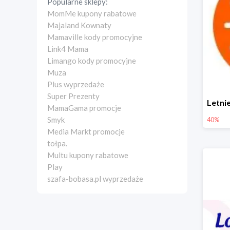
Popularne sklepy:
MomMe kupony rabatowe
Majaland Kownaty
Mamaville kody promocyjne
Link4 Mama
Limango kody promocyjne
Muza
Plus wyprzedaże
Super Prezenty
MamaGama promocje
Smyk
40%
Media Markt promocje
tołpa.
Multu kupony rabatowe
Play
szafa-bobasa.pl wyprzedaże