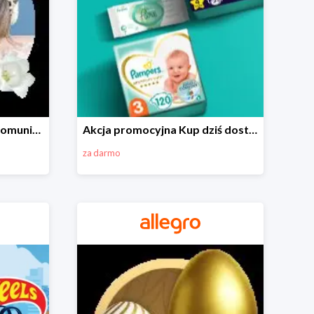
Wszystko do Pierwszej Komunii na Allegro do -70%
Akcja promocyjna Kup dziś dostawa jutro
za darmo