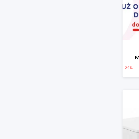
M
34%