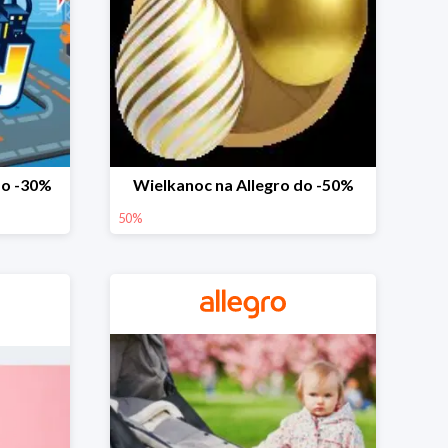
do -30%
Wielkanoc na Allegro do -50%
50%