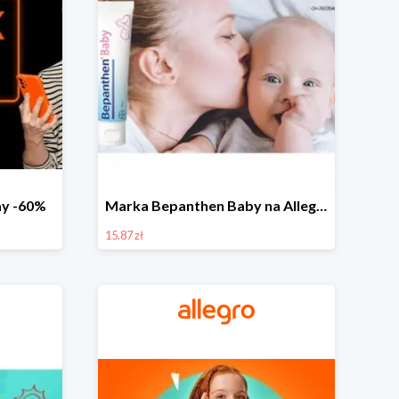
day -60%
Marka Bepanthen Baby na Allegro od 15,87 zł!
15.87 zł