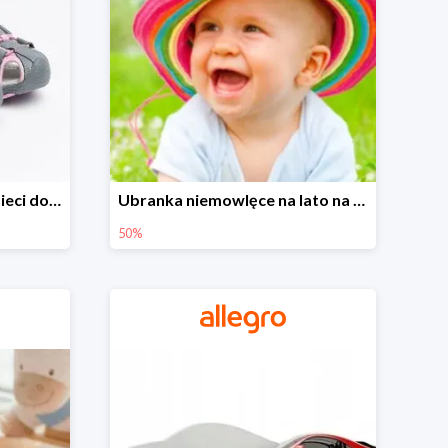
Sandałki na Allegro dla dzieci do -30%
Ubranka niemowlęce na lato na Allegro do -50%
50%