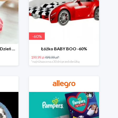
-
60
%
Zabawki dla maluszka na Dzień Dziecka na Allegro do -60%
Łóżko BABY BOO -60%
199.99 zł
499.99 zł*
*najniższa cena z 30 dni przed obniżką