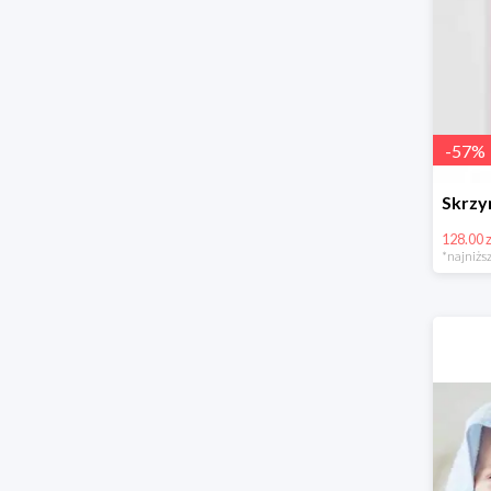
-
57
%
128.00 z
*najniższ