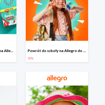
Pieluszki Pampers Pants na Allegro od 42,90 zł
Powrót do szkoły na Allegro do -40%
40%