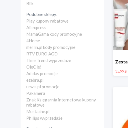
Blik
Podobne sklepy:
Play kupony rabatowe
Aliexpress
MamaGama kody promocyjne
4Home
merlin.pl kody promocyjne
RTV EURO AGD
Time Trend wyprzedaże
OleOle!
35.99 zł
Adidas promocje
ezebra.pl
urwis.pl promocje
Pakamera
Znak Księgarnia internetowa kupony
rabatowe
Mustache.pl
Philips wyprzedaże