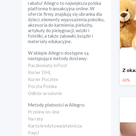
rabatu! Allegro to największa polska
platforma transakcyjna online. W
ofercie firmy znajdują się ubranka dla
dzieci, elementy wyposażenia pokoiku,
akcesoria do karmienia, pieluchy,
artykuły do pielęgnacji, wózki i
foteliki, a także zabawki, książki i
materiały edukacyjne.
W sklepie
Allegro
dostępne są
następujące metody dostawy:
Paczkomaty InPost
Kurier DHL
Kurier Pocztex
60%
Poczta Polska
Odbiór w salonie
Metody płatności w
Allegro
:
Przelew on-line
Na raty
Karta kredytowa/płatnicza
PayU