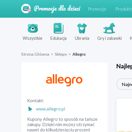
Promocje
Produkt
Wszystkie
Edukacja
Ubrania
Gry i zabawki
K
Strona Główna
>
Sklepy
>
Allegro
Najle
Najn
Kontakt:
www.allegro.pl
Kupony Allegro to sposób na tańsze
zakupy. Dzięki nim możez otrzymać
nawet do kilkudziesięciu procent