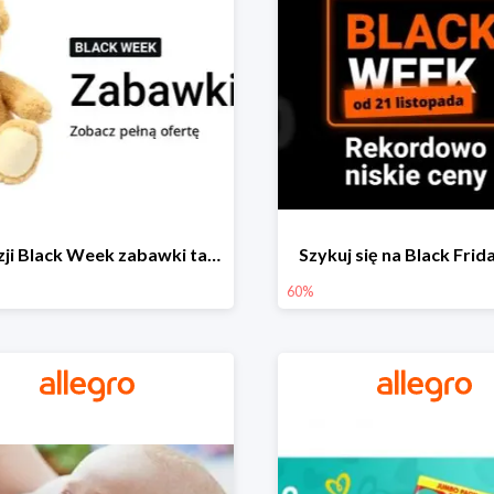
Z okazji Black Week zabawki taniej na allegro.pl
Szykuj się na Black Fri
60%