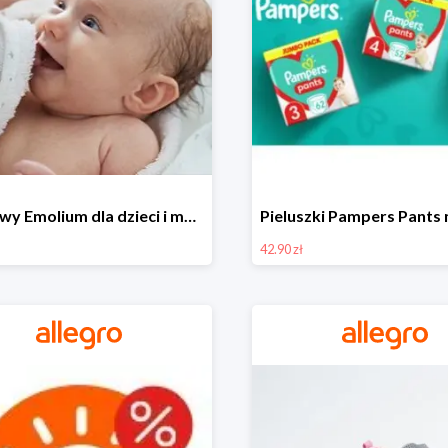
Zestawy Emolium dla dzieci i mam na Allegro od 35,99 zł
42.90 zł