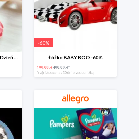
-
60
%
Zabawki dla maluszka na Dzień Dziecka na Allegro do -60%
Łóżko BABY BOO -60%
199.99 zł
499.99 zł*
*najniższa cena z 30 dni przed obniżką