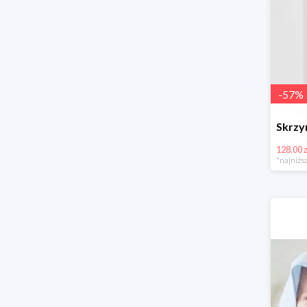
-
57
%
128.00 z
*najniższ