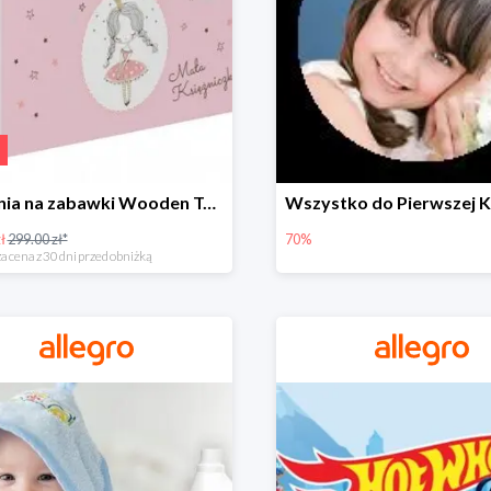
Skrzynia na zabawki Wooden Toys -57%
ł
299.00 zł*
70%
a cena z 30 dni przed obniżką