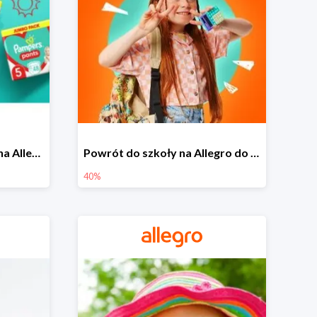
Pieluszki Pampers Pants na Allegro od 42,90 zł
Powrót do szkoły na Allegro do -40%
40%