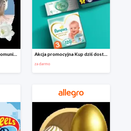
Wszystko do Pierwszej Komunii na Allegro do -70%
Akcja promocyjna Kup dziś dostawa jutro
za darmo