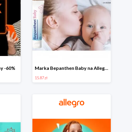
day -60%
Marka Bepanthen Baby na Allegro od 15,87 zł!
15.87 zł