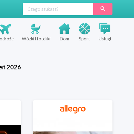
odróże
Wózki i foteliki
Dom
Sport
Usługi
eń
2026