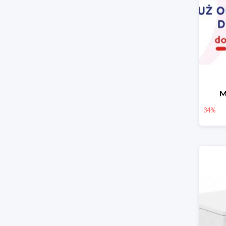
M
34%