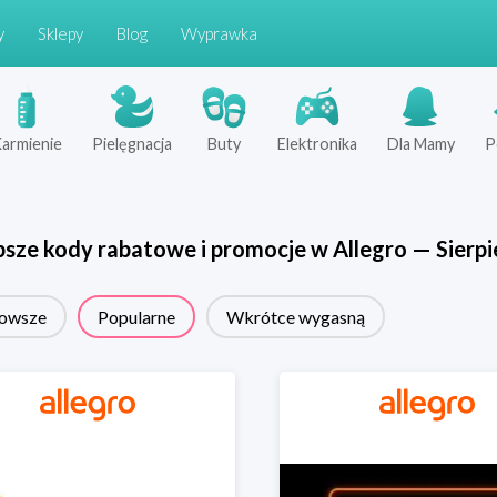
y
Sklepy
Blog
Wyprawka
armienie
Pielęgnacja
Buty
Elektronika
Dla Mamy
P
psze kody rabatowe i promocje w
Allegro
—
Sierpi
owsze
Popularne
Wkrótce wygasną