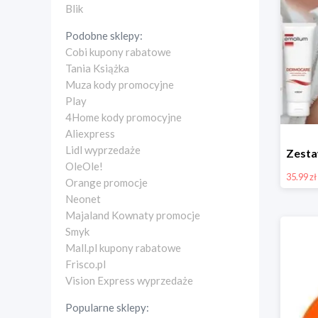
Blik
Podobne sklepy:
Cobi kupony rabatowe
Tania Książka
Muza kody promocyjne
Play
4Home kody promocyjne
Aliexpress
Lidl wyprzedaże
OleOle!
35.99 zł
Orange promocje
Neonet
Majaland Kownaty promocje
Smyk
Mall.pl kupony rabatowe
Frisco.pl
Vision Express wyprzedaże
Popularne sklepy: