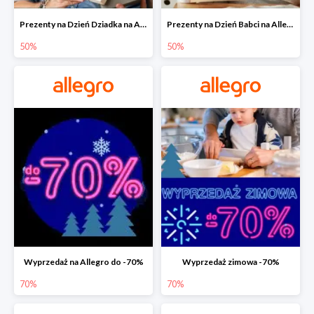
Prezenty na Dzień Dziadka na Allegro do -50%
Prezenty na Dzień Babci na Allegro do -50%
50%
50%
Wyprzedaż na Allegro do -70%
Wyprzedaż zimowa -70%
70%
70%