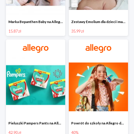
Marka Bepanthen Baby na Allegro od 15,87 zł!
Zestawy Emolium dla dzieci i mam na Allegro od 35,99 zł
15.87 zł
35.99 zł
Pieluszki Pampers Pants na Allegro od 42,90 zł
Powrót do szkoły na Allegro do -40%
42.90 zł
40%