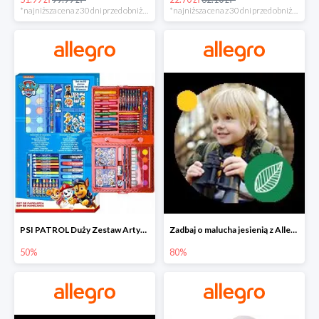
*najniższa cena z 30 dni przed obniżką
*najniższa cena z 30 dni przed obniżką
PSI PATROL Duży Zestaw Artystyczny 52 elementy na piąty komplet -50%
Zadbaj o malucha jesienią z Allegro do -80%
50%
80%