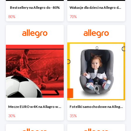
Bestsellery na Allegro do -80%
Wakacje dla dzieci na Allegro do -70%
80%
70%
Mecze EURO w 4K na Allagro w super cenach
Foteliki samochodowe na Allegro w super cenach
30%
35%