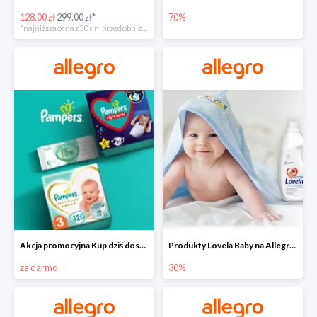
128.00 zł
299.00 zł*
70%
*najniższa cena z 30 dni przed obniżką
Akcja promocyjna Kup dziś dostawa jutro
Produkty Lovela Baby na Allegro do -30%
za darmo
30%