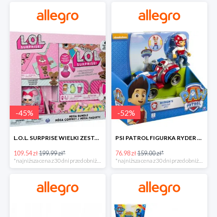
-
45
%
-
52
%
L.O.L. SURPRISE WIELKI ZESTAW NIESPODZIANKA 4 GRY -45%
PSI PATROL FIGURKA RYDER + QUAD POJAZD RATUNKOWY -51%
109.54 zł
199.99 zł*
76.98 zł
159.00 zł*
*najniższa cena z 30 dni przed obniżką
*najniższa cena z 30 dni przed obniżką