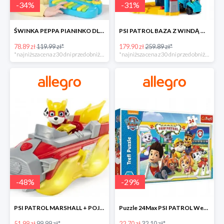
-
34
%
-
31
%
ŚWINKA PEPPA PIANINKO DLA DZIECI -34%
PSI PATROL BAZA Z WINDĄ WIEŻA + POJAZD AUTO REX -30%
78.89 zł
119.99 zł*
179.90 zł
259.89 zł*
*najniższa cena z 30 dni przed obniżką
*najniższa cena z 30 dni przed obniżką
-
48
%
-
29
%
PSI PATROL MARSHALL + POJAZD WÓZ STRAŻACKI DŹWIĘK -48%
Puzzle 24Max PSI PATROL Wesoła drużyna TREFL -29%
51.99 zł
99.99 zł*
22.70 zł
32.10 zł*