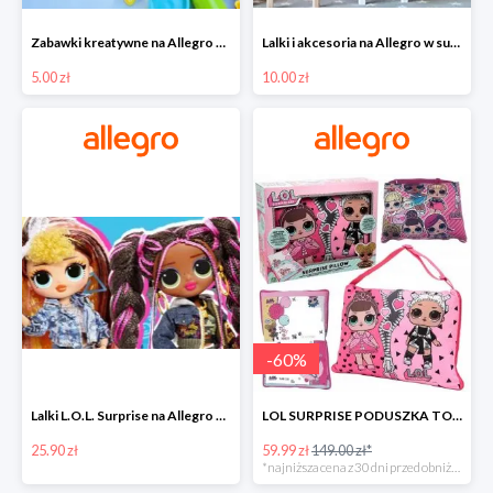
Zabawki kreatywne na Allegro w super cenach od 5 zł
Lalki i akcesoria na Allegro w super cenach od 10 zł
5.00 zł
10.00 zł
-
60
%
Lalki L.O.L. Surprise na Allegro w super cenach od 25,90 zł
LOL SURPRISE PODUSZKA TOREBKA SEKRETNY SCHOWEK MP3 -59%
25.90 zł
59.99 zł
149.00 zł*
*najniższa cena z 30 dni przed obniżką