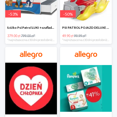
-
53
%
-
50
%
Łóżko Psi Patrol LUKI +szuflada+materac+grafika -52%
PSI PATROL POJAZD DELUXE FIGURKA MARSHALL MIGHTY -50%
379.00 zł
799.00 zł*
49.90 zł
99.99 zł*
*najniższa cena z 30 dni przed obniżką
*najniższa cena z 30 dni przed obniżką