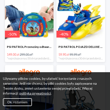
-
50
%
-
40
%
PSI PATROL Przenośny odtwarzacz CD Karaoke PAW -50%
PSI PATROL POJAZD DELUXE FIGURKA CHASE MIGHTY PUPS -40%
149.00 zł
299.00 zł*
59.90 zł
99.99 zł*
*najniższa cena z 30 dni przed obniżką
*najniższa cena z 30 dni przed obniżką
Używamy plików cookies, by ułatwić korzystanie z naszych
serwisów. Jeśli nie chcesz, by pliki cookies były zapisywane na
Twoim dysku, zmień ustawienia swojej przeglądarki. Więcej
informacji:
polityka prywatności
.
Ok, rozumiem