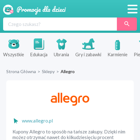
Promocje
Produkty
Sklepy
Wszystkie
Edukacja
Ubrania
Gry i zabawki
Karmienie
Pie
Blog
Strona Główna
>
Sklepy
>
Allegro
Wyprawka
www.allegro.pl
Kupony Allegro to sposób na tańsze zakupy. Dzięki nim
możez otrzymać nawet do kilkudziesięciu procent