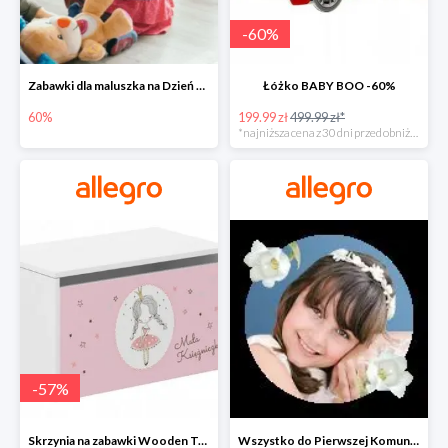
-
60
%
Zabawki dla maluszka na Dzień Dziecka na Allegro do -60%
Łóżko BABY BOO -60%
60%
199.99 zł
499.99 zł*
*najniższa cena z 30 dni przed obniżką
-
57
%
Skrzynia na zabawki Wooden Toys -57%
Wszystko do Pierwszej Komunii na Allegro do -70%