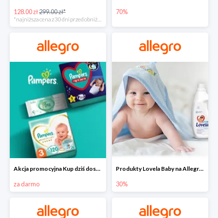
128.00 zł
299.00 zł*
70%
*najniższa cena z 30 dni przed obniżką
Akcja promocyjna Kup dziś dostawa jutro
Produkty Lovela Baby na Allegro do -30%
za darmo
30%