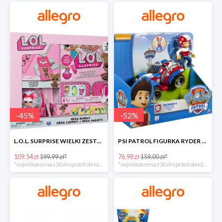
-
45
%
-
52
%
L.O.L. SURPRISE WIELKI ZESTAW NIESPODZIANKA 4 GRY -45%
PSI PATROL FIGURKA RYDER + QUAD POJAZD RATUNKOWY -51%
109.54 zł
199.99 zł*
76.98 zł
159.00 zł*
*najniższa cena z 30 dni przed obniżką
*najniższa cena z 30 dni przed obniżką