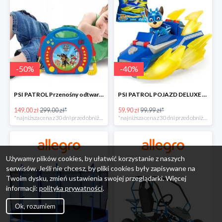
-
50
%
-
40
%
PSI PATROL Przenośny odtwarzacz CD Karaoke PAW -50%
PSI PATROL POJAZD DELUXE FIGURKA CHASE MIGHTY PUPS -40%
149.00 zł
299.00 zł*
59.90 zł
99.99 zł*
*najniższa cena z 30 dni przed obniżką
*najniższa cena z 30 dni przed obniżką
Używamy plików cookies, by ułatwić korzystanie z naszych
serwisów. Jeśli nie chcesz, by pliki cookies były zapisywane na
Twoim dysku, zmień ustawienia swojej przeglądarki. Więcej
informacji:
polityka prywatności
.
Ok, rozumiem