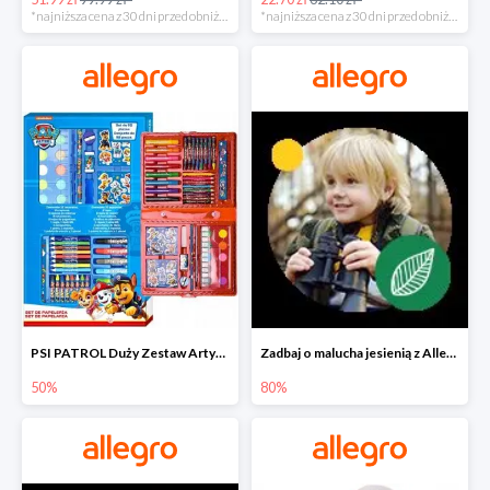
*najniższa cena z 30 dni przed obniżką
*najniższa cena z 30 dni przed obniżką
PSI PATROL Duży Zestaw Artystyczny 52 elementy na piąty komplet -50%
Zadbaj o malucha jesienią z Allegro do -80%
50%
80%