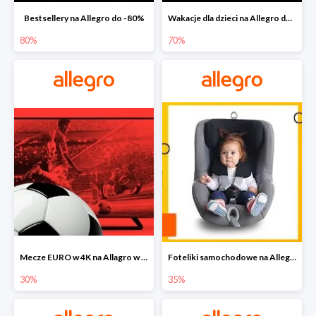
Bestsellery na Allegro do -80%
Wakacje dla dzieci na Allegro do -70%
80%
70%
Mecze EURO w 4K na Allagro w super cenach
Foteliki samochodowe na Allegro w super cenach
30%
35%