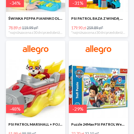
-
34
%
-
31
%
ŚWINKA PEPPA PIANINKO DLA DZIECI -34%
PSI PATROL BAZA Z WINDĄ WIEŻA + POJAZD AUTO REX -30%
78.89 zł
119.99 zł*
179.90 zł
259.89 zł*
*najniższa cena z 30 dni przed obniżką
*najniższa cena z 30 dni przed obniżką
-
48
%
-
29
%
PSI PATROL MARSHALL + POJAZD WÓZ STRAŻACKI DŹWIĘK -48%
Puzzle 24Max PSI PATROL Wesoła drużyna TREFL -29%
51.99 zł
99.99 zł*
22.70 zł
32.10 zł*