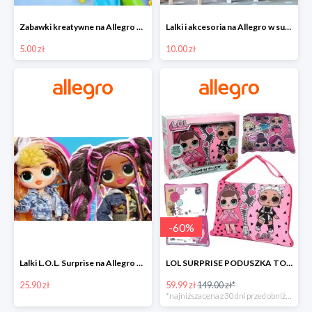
Zabawki kreatywne na Allegro w super cenach od 5 zł
Lalki i akcesoria na Allegro w super cenach od 10 zł
5.00 zł
10.00 zł
-
60
%
Lalki L.O.L. Surprise na Allegro w super cenach od 25,90 zł
LOL SURPRISE PODUSZKA TOREBKA SEKRETNY SCHOWEK MP3 -59%
25.90 zł
59.99 zł
149.00 zł*
*najniższa cena z 30 dni przed obniżką