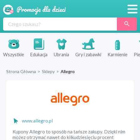
Promocje
Produkty
Sklepy
Wszystkie
Edukacja
Ubrania
Gry i zabawki
Karmienie
Pie
Blog
Strona Główna
>
Sklepy
>
Allegro
Wyprawka
www.allegro.pl
Kupony Allegro to sposób na tańsze zakupy. Dzięki nim
możez otrzymać nawet do kilkudziesięciu procent