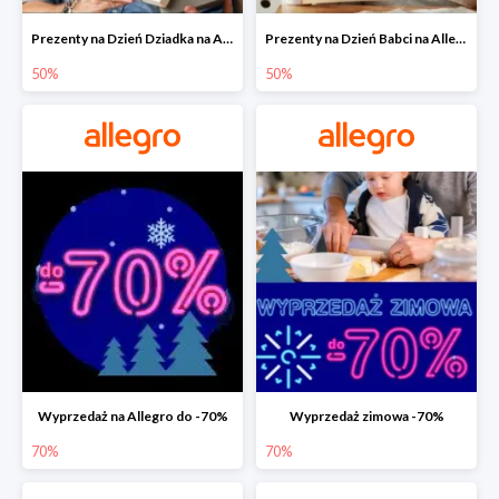
Prezenty na Dzień Dziadka na Allegro do -50%
Prezenty na Dzień Babci na Allegro do -50%
50%
50%
Wyprzedaż na Allegro do -70%
Wyprzedaż zimowa -70%
70%
70%