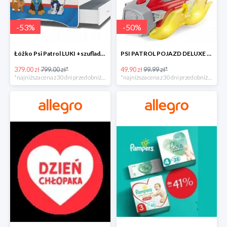
-
53
%
-
50
%
Łóżko Psi Patrol LUKI +szuflada+materac+grafika -52%
PSI PATROL POJAZD DELUXE FIGURKA MARSHALL MIGHTY -50%
379.00 zł
799.00 zł*
49.90 zł
99.99 zł*
*najniższa cena z 30 dni przed obniżką
*najniższa cena z 30 dni przed obniżką