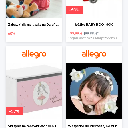
-
60
%
Zabawki dla maluszka na Dzień Dziecka na Allegro do -60%
Łóżko BABY BOO -60%
60%
199.99 zł
499.99 zł*
*najniższa cena z 30 dni przed obniżką
-
57
%
Skrzynia na zabawki Wooden Toys -57%
Wszystko do Pierwszej Komunii na Allegro do -70%