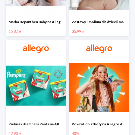
Marka Bepanthen Baby na Allegro od 15,87 zł!
Zestawy Emolium dla dzieci i mam na Allegro od 35,99 zł
15.87 zł
35.99 zł
Pieluszki Pampers Pants na Allegro od 42,90 zł
Powrót do szkoły na Allegro do -40%
42.90 zł
40%