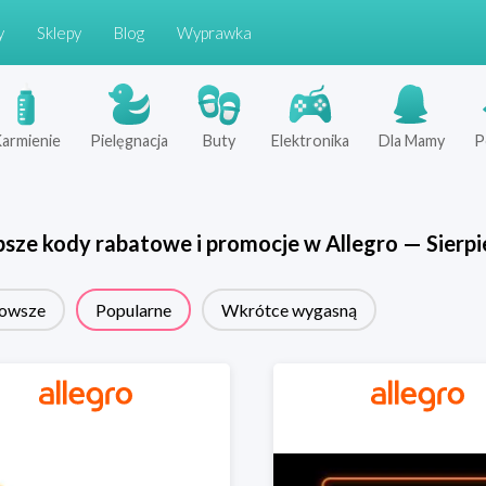
y
Sklepy
Blog
Wyprawka
armienie
Pielęgnacja
Buty
Elektronika
Dla Mamy
P
psze kody rabatowe i promocje w
Allegro
—
Sierpi
owsze
Popularne
Wkrótce wygasną