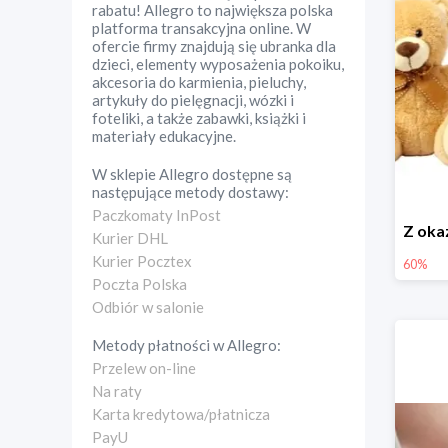
rabatu! Allegro to największa polska
platforma transakcyjna online. W
ofercie firmy znajdują się ubranka dla
dzieci, elementy wyposażenia pokoiku,
akcesoria do karmienia, pieluchy,
artykuły do pielęgnacji, wózki i
foteliki, a także zabawki, książki i
materiały edukacyjne.
W sklepie
Allegro
dostępne są
następujące metody dostawy:
Paczkomaty InPost
Kurier DHL
Kurier Pocztex
60%
Poczta Polska
Odbiór w salonie
Metody płatności w
Allegro
:
Przelew on-line
Na raty
Karta kredytowa/płatnicza
PayU