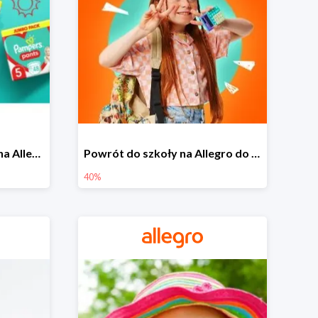
Pieluszki Pampers Pants na Allegro od 42,90 zł
Powrót do szkoły na Allegro do -40%
40%