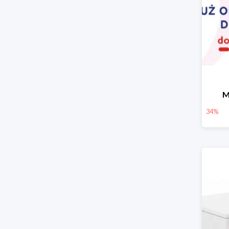
M
34%