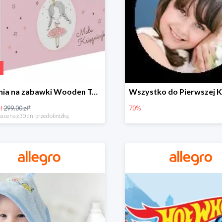
Skrzynia na zabawki Wooden Toys -57%
ł
299.00 zł*
70%
a cena z 30 dni przed obniżką