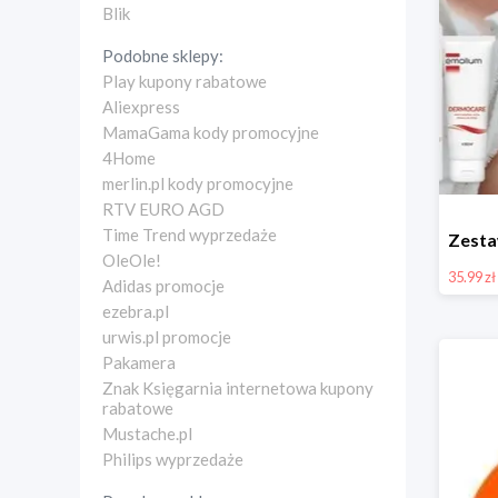
Blik
Podobne sklepy:
Play kupony rabatowe
Aliexpress
MamaGama kody promocyjne
4Home
merlin.pl kody promocyjne
RTV EURO AGD
Time Trend wyprzedaże
OleOle!
35.99 zł
Adidas promocje
ezebra.pl
urwis.pl promocje
Pakamera
Znak Księgarnia internetowa kupony
rabatowe
Mustache.pl
Philips wyprzedaże