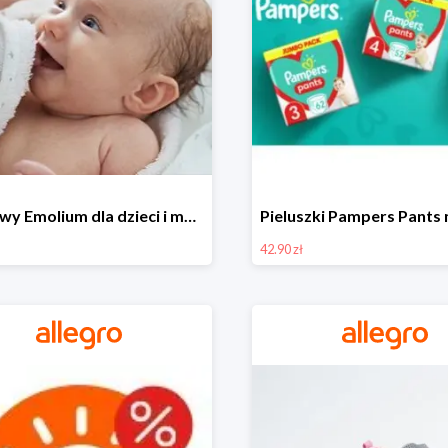
Zestawy Emolium dla dzieci i mam na Allegro od 35,99 zł
42.90 zł