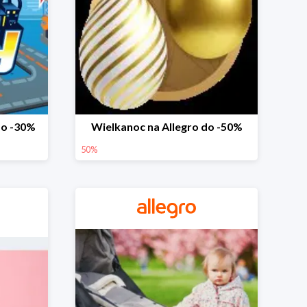
do -30%
Wielkanoc na Allegro do -50%
50%