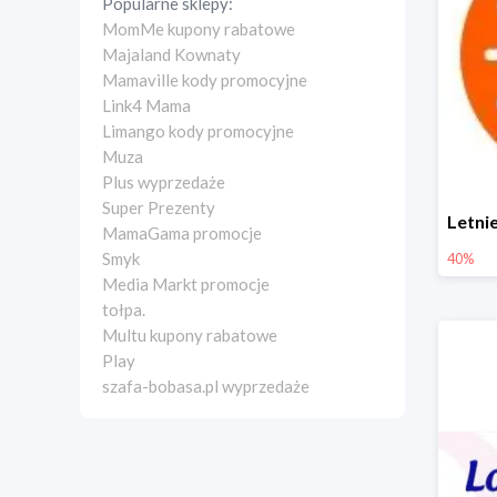
Popularne sklepy:
MomMe kupony rabatowe
Majaland Kownaty
Mamaville kody promocyjne
Link4 Mama
Limango kody promocyjne
Muza
Plus wyprzedaże
Super Prezenty
MamaGama promocje
Smyk
40%
Media Markt promocje
tołpa.
Multu kupony rabatowe
Play
szafa-bobasa.pl wyprzedaże