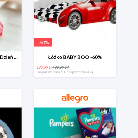
-
60
%
Zabawki dla maluszka na Dzień Dziecka na Allegro do -60%
Łóżko BABY BOO -60%
199.99 zł
499.99 zł*
*najniższa cena z 30 dni przed obniżką