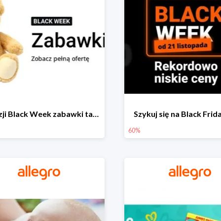
Z okazji Black Week zabawki taniej na allegro.pl
Szykuj się na Black Fri
60%