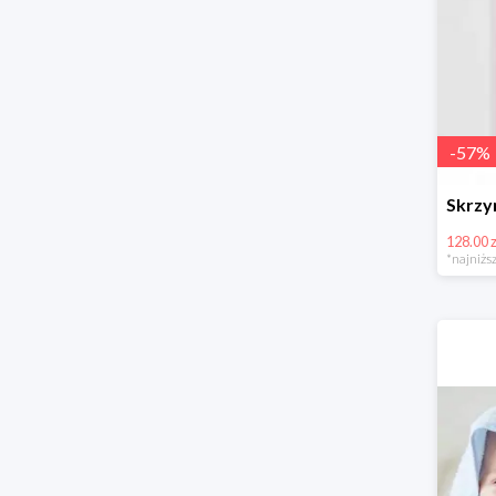
-
57
%
128.00 z
*najniższ