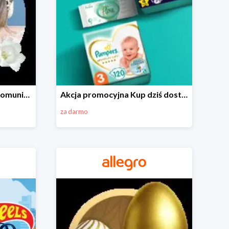
Wszystko do Pierwszej Komunii na Allegro do -70%
Akcja promocyjna Kup dziś dostawa jutro
za darmo