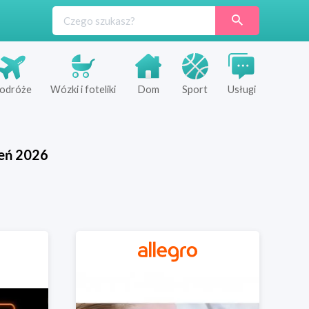
odróże
Wózki i foteliki
Dom
Sport
Usługi
eń
2026