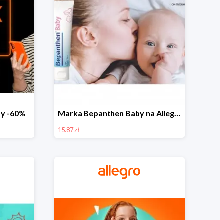
day -60%
Marka Bepanthen Baby na Allegro od 15,87 zł!
15.87 zł