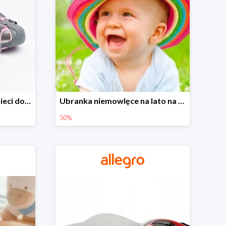
Sandałki na Allegro dla dzieci do -30%
Ubranka niemowlęce na lato na Allegro do -50%
50%