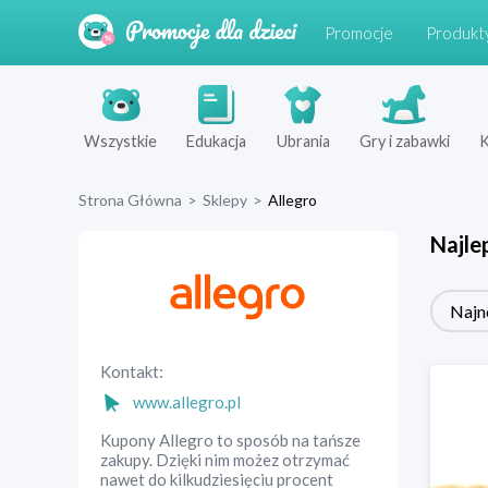
Promocje
Produkt
Wszystkie
Edukacja
Ubrania
Gry i zabawki
K
Strona Główna
>
Sklepy
>
Allegro
Najle
Najn
Kontakt:
www.allegro.pl
Kupony Allegro to sposób na tańsze
zakupy. Dzięki nim możez otrzymać
nawet do kilkudziesięciu procent