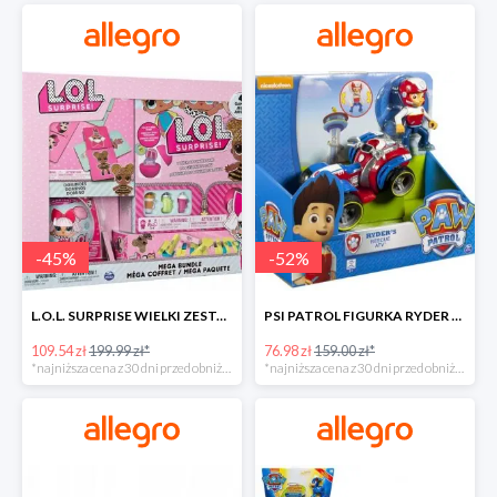
-
45
%
-
52
%
L.O.L. SURPRISE WIELKI ZESTAW NIESPODZIANKA 4 GRY -45%
PSI PATROL FIGURKA RYDER + QUAD POJAZD RATUNKOWY -51%
109.54 zł
199.99 zł*
76.98 zł
159.00 zł*
*najniższa cena z 30 dni przed obniżką
*najniższa cena z 30 dni przed obniżką