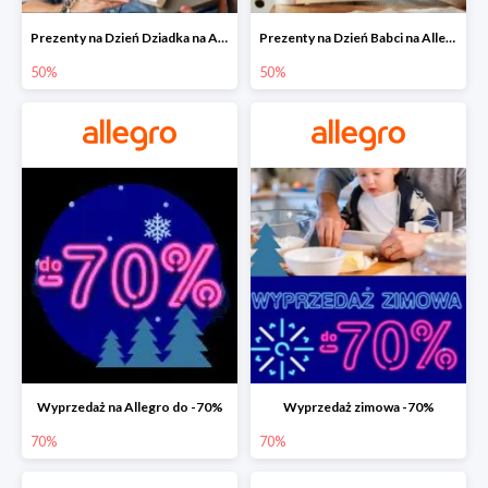
Prezenty na Dzień Dziadka na Allegro do -50%
Prezenty na Dzień Babci na Allegro do -50%
50%
50%
Wyprzedaż na Allegro do -70%
Wyprzedaż zimowa -70%
70%
70%