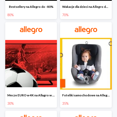
Bestsellery na Allegro do -80%
Wakacje dla dzieci na Allegro do -70%
80%
70%
Mecze EURO w 4K na Allagro w super cenach
Foteliki samochodowe na Allegro w super cenach
30%
35%