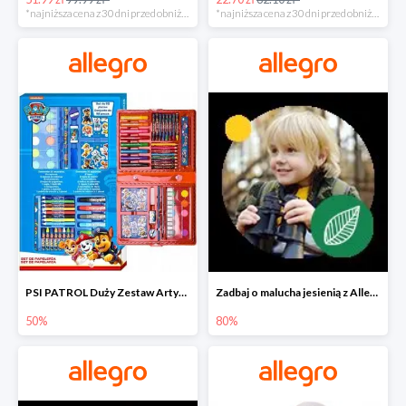
*najniższa cena z 30 dni przed obniżką
*najniższa cena z 30 dni przed obniżką
PSI PATROL Duży Zestaw Artystyczny 52 elementy na piąty komplet -50%
Zadbaj o malucha jesienią z Allegro do -80%
50%
80%