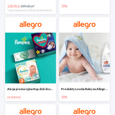
128.00 zł
299.00 zł*
70%
*najniższa cena z 30 dni przed obniżką
Akcja promocyjna Kup dziś dostawa jutro
Produkty Lovela Baby na Allegro do -30%
za darmo
30%