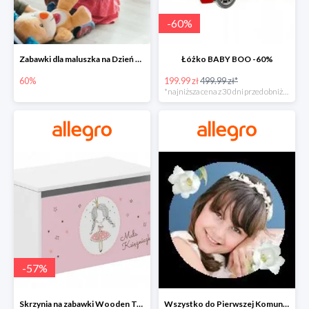
-
60
%
Zabawki dla maluszka na Dzień Dziecka na Allegro do -60%
Łóżko BABY BOO -60%
60%
199.99 zł
499.99 zł*
*najniższa cena z 30 dni przed obniżką
-
57
%
Skrzynia na zabawki Wooden Toys -57%
Wszystko do Pierwszej Komunii na Allegro do -70%