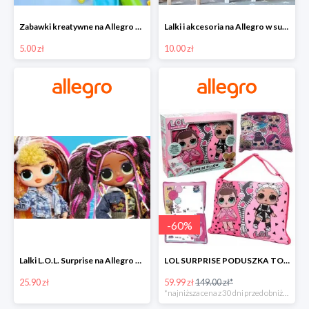
Zabawki kreatywne na Allegro w super cenach od 5 zł
Lalki i akcesoria na Allegro w super cenach od 10 zł
5.00 zł
10.00 zł
-
60
%
Lalki L.O.L. Surprise na Allegro w super cenach od 25,90 zł
LOL SURPRISE PODUSZKA TOREBKA SEKRETNY SCHOWEK MP3 -59%
25.90 zł
59.99 zł
149.00 zł*
*najniższa cena z 30 dni przed obniżką