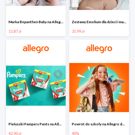
Marka Bepanthen Baby na Allegro od 15,87 zł!
Zestawy Emolium dla dzieci i mam na Allegro od 35,99 zł
15.87 zł
35.99 zł
Pieluszki Pampers Pants na Allegro od 42,90 zł
Powrót do szkoły na Allegro do -40%
42.90 zł
40%