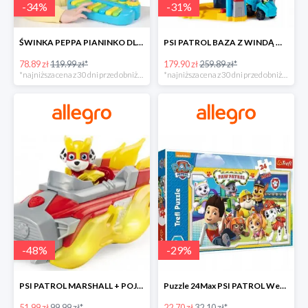
-
34
%
-
31
%
ŚWINKA PEPPA PIANINKO DLA DZIECI -34%
PSI PATROL BAZA Z WINDĄ WIEŻA + POJAZD AUTO REX -30%
78.89 zł
119.99 zł*
179.90 zł
259.89 zł*
*najniższa cena z 30 dni przed obniżką
*najniższa cena z 30 dni przed obniżką
-
48
%
-
29
%
PSI PATROL MARSHALL + POJAZD WÓZ STRAŻACKI DŹWIĘK -48%
Puzzle 24Max PSI PATROL Wesoła drużyna TREFL -29%
51.99 zł
99.99 zł*
22.70 zł
32.10 zł*