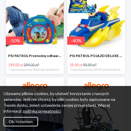
-
50
%
-
40
%
PSI PATROL Przenośny odtwarzacz CD Karaoke PAW -50%
PSI PATROL POJAZD DELUXE FIGURKA CHASE MIGHTY PUPS -40%
149.00 zł
299.00 zł*
59.90 zł
99.99 zł*
*najniższa cena z 30 dni przed obniżką
*najniższa cena z 30 dni przed obniżką
Używamy plików cookies, by ułatwić korzystanie z naszych
serwisów. Jeśli nie chcesz, by pliki cookies były zapisywane na
Twoim dysku, zmień ustawienia swojej przeglądarki. Więcej
informacji:
polityka prywatności
.
Ok, rozumiem