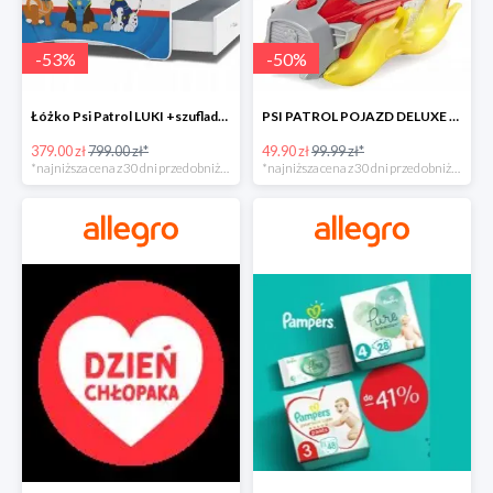
-
53
%
-
50
%
Łóżko Psi Patrol LUKI +szuflada+materac+grafika -52%
PSI PATROL POJAZD DELUXE FIGURKA MARSHALL MIGHTY -50%
379.00 zł
799.00 zł*
49.90 zł
99.99 zł*
*najniższa cena z 30 dni przed obniżką
*najniższa cena z 30 dni przed obniżką