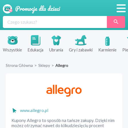
Promocje
Produkty
Sklepy
Wszystkie
Edukacja
Ubrania
Gry i zabawki
Karmienie
Pie
Blog
Strona Główna
>
Sklepy
>
Allegro
Wyprawka
www.allegro.pl
Kupony Allegro to sposób na tańsze zakupy. Dzięki nim
możez otrzymać nawet do kilkudziesięciu procent