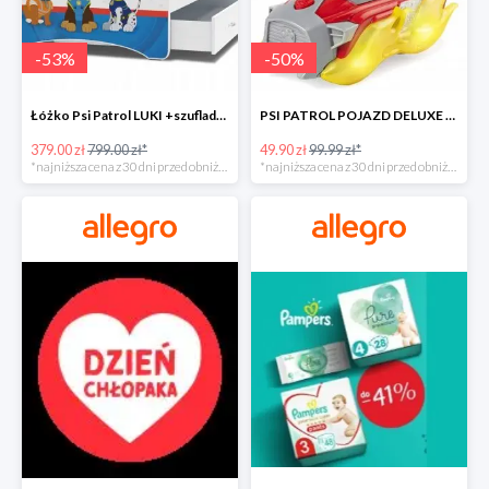
-
53
%
-
50
%
Łóżko Psi Patrol LUKI +szuflada+materac+grafika -52%
PSI PATROL POJAZD DELUXE FIGURKA MARSHALL MIGHTY -50%
379.00 zł
799.00 zł*
49.90 zł
99.99 zł*
*najniższa cena z 30 dni przed obniżką
*najniższa cena z 30 dni przed obniżką