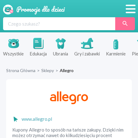
Promocje
Produkty
Sklepy
Wszystkie
Edukacja
Ubrania
Gry i zabawki
Karmienie
Pie
Blog
Strona Główna
>
Sklepy
>
Allegro
Wyprawka
www.allegro.pl
Kupony Allegro to sposób na tańsze zakupy. Dzięki nim
możez otrzymać nawet do kilkudziesięciu procent