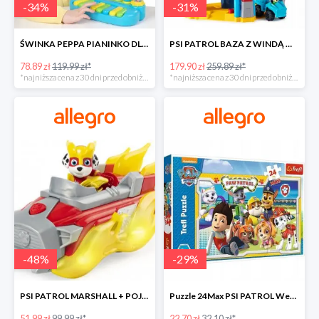
-
34
%
-
31
%
ŚWINKA PEPPA PIANINKO DLA DZIECI -34%
PSI PATROL BAZA Z WINDĄ WIEŻA + POJAZD AUTO REX -30%
78.89 zł
119.99 zł*
179.90 zł
259.89 zł*
*najniższa cena z 30 dni przed obniżką
*najniższa cena z 30 dni przed obniżką
-
48
%
-
29
%
PSI PATROL MARSHALL + POJAZD WÓZ STRAŻACKI DŹWIĘK -48%
Puzzle 24Max PSI PATROL Wesoła drużyna TREFL -29%
51.99 zł
99.99 zł*
22.70 zł
32.10 zł*