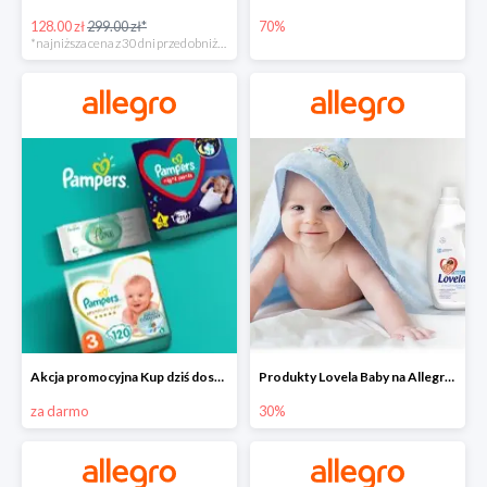
128.00 zł
299.00 zł*
70%
*najniższa cena z 30 dni przed obniżką
Akcja promocyjna Kup dziś dostawa jutro
Produkty Lovela Baby na Allegro do -30%
za darmo
30%