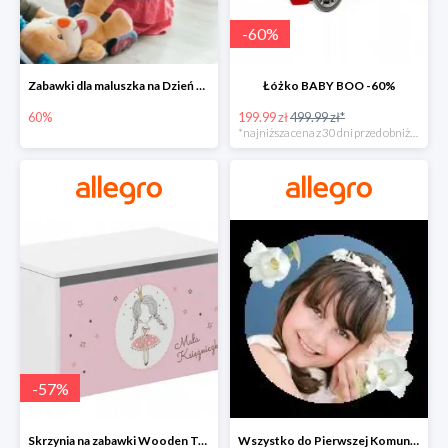
-
60
%
Zabawki dla maluszka na Dzień Dziecka na Allegro do -60%
Łóżko BABY BOO -60%
60%
199.99 zł
499.99 zł*
*najniższa cena z 30 dni przed obniżką
-
57
%
Skrzynia na zabawki Wooden Toys -57%
Wszystko do Pierwszej Komunii na Allegro do -70%