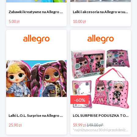
Zabawki kreatywne na Allegro w super cenach od 5 zł
Lalki i akcesoria na Allegro w super cenach od 10 zł
5.00 zł
10.00 zł
-
60
%
Lalki L.O.L. Surprise na Allegro w super cenach od 25,90 zł
LOL SURPRISE PODUSZKA TOREBKA SEKRETNY SCHOWEK MP3 -59%
25.90 zł
59.99 zł
149.00 zł*
*najniższa cena z 30 dni przed obniżką