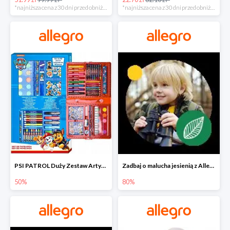
*najniższa cena z 30 dni przed obniżką
*najniższa cena z 30 dni przed obniżką
PSI PATROL Duży Zestaw Artystyczny 52 elementy na piąty komplet -50%
Zadbaj o malucha jesienią z Allegro do -80%
50%
80%