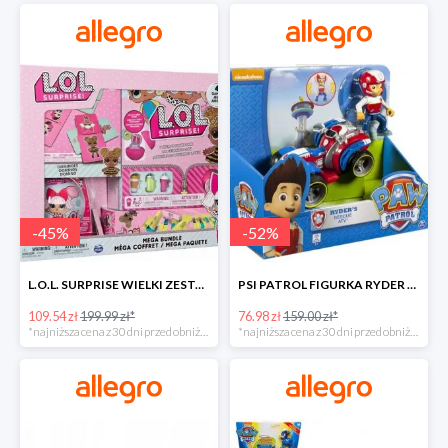
-
45
%
-
52
%
L.O.L. SURPRISE WIELKI ZESTAW NIESPODZIANKA 4 GRY -45%
PSI PATROL FIGURKA RYDER + QUAD POJAZD RATUNKOWY -51%
109.54 zł
199.99 zł*
76.98 zł
159.00 zł*
*najniższa cena z 30 dni przed obniżką
*najniższa cena z 30 dni przed obniżką