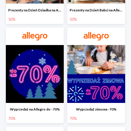
Prezenty na Dzień Dziadka na Allegro do -50%
Prezenty na Dzień Babci na Allegro do -50%
50%
50%
Wyprzedaż na Allegro do -70%
Wyprzedaż zimowa -70%
70%
70%