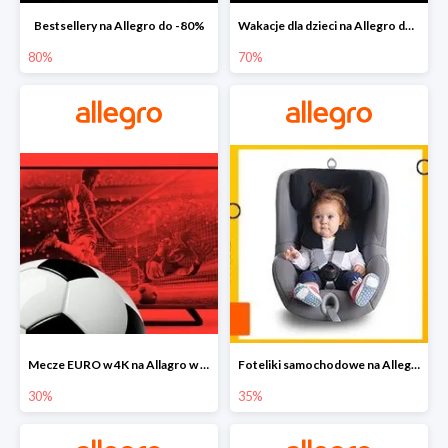
Bestsellery na Allegro do -80%
Wakacje dla dzieci na Allegro do -70%
80%
70%
Mecze EURO w 4K na Allagro w super cenach
Foteliki samochodowe na Allegro w super cenach
30%
35%