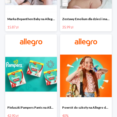
Marka Bepanthen Baby na Allegro od 15,87 zł!
Zestawy Emolium dla dzieci i mam na Allegro od 35,99 zł
15.87 zł
35.99 zł
Pieluszki Pampers Pants na Allegro od 42,90 zł
Powrót do szkoły na Allegro do -40%
42.90 zł
40%