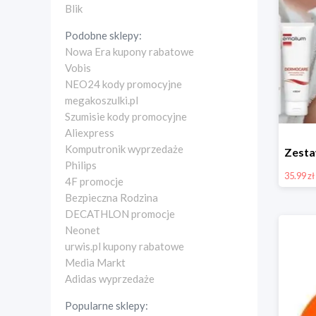
Blik
Podobne sklepy:
Nowa Era kupony rabatowe
Vobis
NEO24 kody promocyjne
megakoszulki.pl
Szumisie kody promocyjne
Aliexpress
Komputronik wyprzedaże
Philips
35.99 zł
4F promocje
Bezpieczna Rodzina
DECATHLON promocje
Neonet
urwis.pl kupony rabatowe
Media Markt
Adidas wyprzedaże
Popularne sklepy: