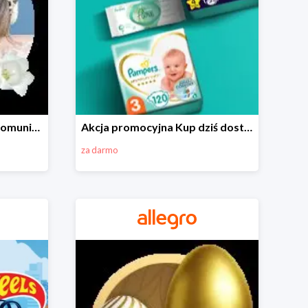
Wszystko do Pierwszej Komunii na Allegro do -70%
Akcja promocyjna Kup dziś dostawa jutro
za darmo