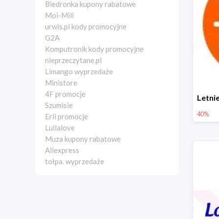
Biedronka kupony rabatowe
Moi-Mili
urwis.pl kody promocyjne
G2A
Komputronik kody promocyjne
nieprzeczytane.pl
Limango wyprzedaże
Ministore
4F promocje
Szumisie
40%
Erli promocje
Lullalove
Muza kupony rabatowe
Aliexpress
tołpa. wyprzedaże