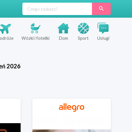
odróże
Wózki i foteliki
Dom
Sport
Usługi
eń
2026