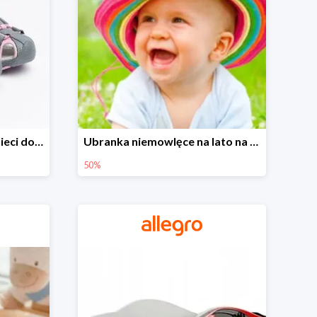
Sandałki na Allegro dla dzieci do -30%
Ubranka niemowlęce na lato na Allegro do -50%
50%