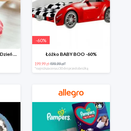
-
60
%
Zabawki dla maluszka na Dzień Dziecka na Allegro do -60%
Łóżko BABY BOO -60%
199.99 zł
499.99 zł*
*najniższa cena z 30 dni przed obniżką