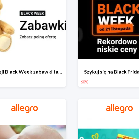
Z okazji Black Week zabawki taniej na allegro.pl
Szykuj się na Black Fri
60%