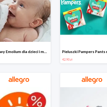
Zestawy Emolium dla dzieci i mam na Allegro od 35,99 zł
42.90 zł