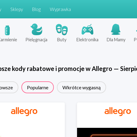
y
Sklepy
Blog
Wyprawka
armienie
Pielęgnacja
Buty
Elektronika
Dla Mamy
P
psze kody rabatowe i promocje w
Allegro
—
Sierpi
owsze
Popularne
Wkrótce wygasną