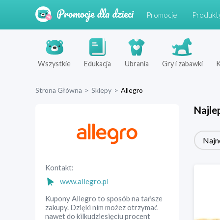
Promocje
Produkt
Wszystkie
Edukacja
Ubrania
Gry i zabawki
K
Strona Główna
>
Sklepy
>
Allegro
Najle
Najn
Kontakt:
www.allegro.pl
Kupony Allegro to sposób na tańsze
zakupy. Dzięki nim możez otrzymać
nawet do kilkudziesięciu procent