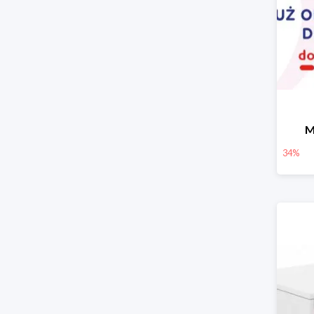
M
34%