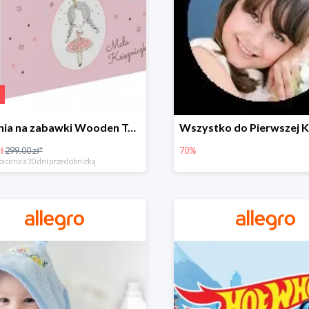
Skrzynia na zabawki Wooden Toys -57%
ł
299.00 zł*
70%
a cena z 30 dni przed obniżką