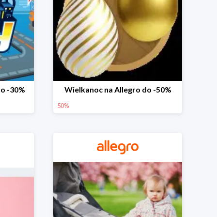
do -30%
Wielkanoc na Allegro do -50%
50%