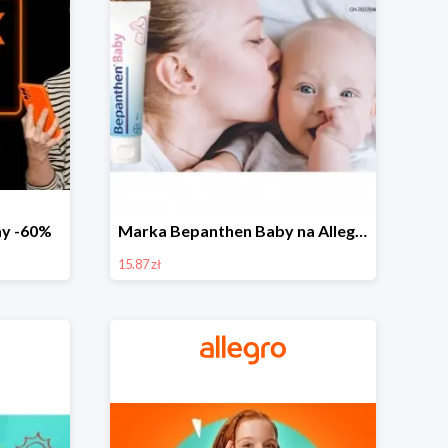
day -60%
Marka Bepanthen Baby na Allegro od 15,87 zł!
15.87 zł