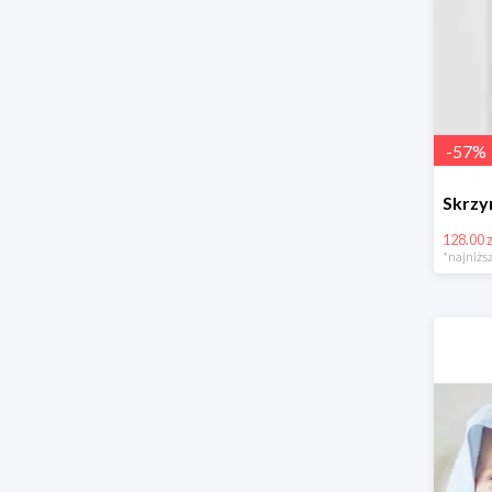
-
57
%
128.00 z
*najniższ