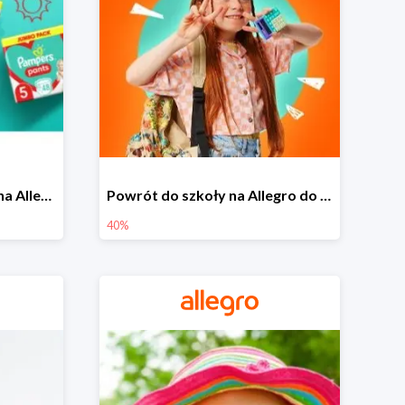
Pieluszki Pampers Pants na Allegro od 42,90 zł
Powrót do szkoły na Allegro do -40%
40%