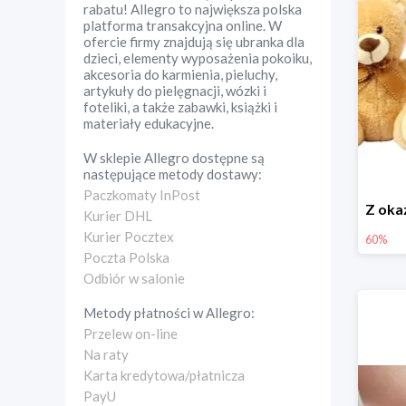
rabatu! Allegro to największa polska
platforma transakcyjna online. W
ofercie firmy znajdują się ubranka dla
dzieci, elementy wyposażenia pokoiku,
akcesoria do karmienia, pieluchy,
artykuły do pielęgnacji, wózki i
foteliki, a także zabawki, książki i
materiały edukacyjne.
W sklepie
Allegro
dostępne są
następujące metody dostawy:
Paczkomaty InPost
Kurier DHL
Kurier Pocztex
60%
Poczta Polska
Odbiór w salonie
Metody płatności w
Allegro
:
Przelew on-line
Na raty
Karta kredytowa/płatnicza
PayU