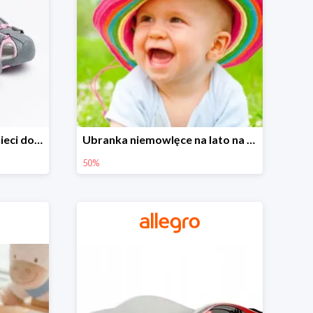
Sandałki na Allegro dla dzieci do -30%
Ubranka niemowlęce na lato na Allegro do -50%
50%