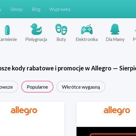
y
Sklepy
Blog
Wyprawka
armienie
Pielęgnacja
Buty
Elektronika
Dla Mamy
P
psze kody rabatowe i promocje w
Allegro
—
Sierpi
owsze
Popularne
Wkrótce wygasną