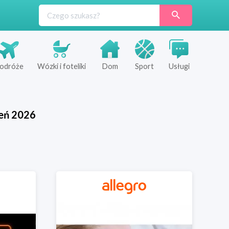
odróże
Wózki i foteliki
Dom
Sport
Usługi
eń
2026