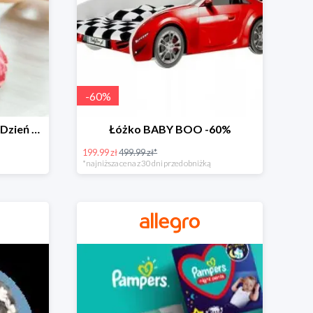
-
60
%
Zabawki dla maluszka na Dzień Dziecka na Allegro do -60%
Łóżko BABY BOO -60%
199.99 zł
499.99 zł*
*najniższa cena z 30 dni przed obniżką