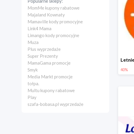
Popularne sklepy:
MomMe kupony rabatowe
Majaland Kownaty
Mamaville kody promocyjne
Link4 Mama
Limango kody promocyjne
Muza
Plus wyprzedaże
Super Prezenty
MamaGama promocje
Smyk
40%
Media Markt promocje
tołpa.
Multu kupony rabatowe
Play
szafa-bobasa.pl wyprzedaże