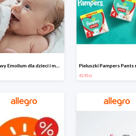
Zestawy Emolium dla dzieci i mam na Allegro od 35,99 zł
42.90 zł