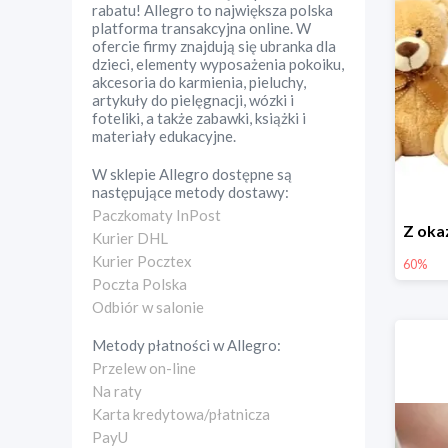
rabatu! Allegro to największa polska
platforma transakcyjna online. W
ofercie firmy znajdują się ubranka dla
dzieci, elementy wyposażenia pokoiku,
akcesoria do karmienia, pieluchy,
artykuły do pielęgnacji, wózki i
foteliki, a także zabawki, książki i
materiały edukacyjne.
W sklepie
Allegro
dostępne są
następujące metody dostawy:
Paczkomaty InPost
Kurier DHL
Kurier Pocztex
60%
Poczta Polska
Odbiór w salonie
Metody płatności w
Allegro
:
Przelew on-line
Na raty
Karta kredytowa/płatnicza
PayU