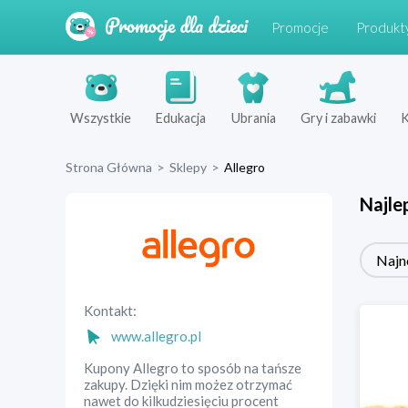
Promocje
Produkt
Wszystkie
Edukacja
Ubrania
Gry i zabawki
K
Strona Główna
>
Sklepy
>
Allegro
Najle
Najn
Kontakt:
www.allegro.pl
Kupony Allegro to sposób na tańsze
zakupy. Dzięki nim możez otrzymać
nawet do kilkudziesięciu procent