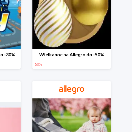
do -30%
Wielkanoc na Allegro do -50%
50%