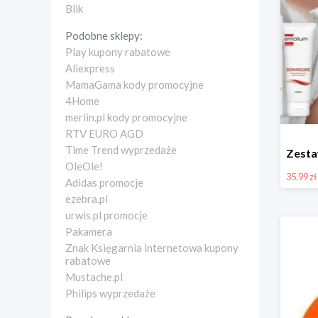
Blik
Podobne sklepy:
Play kupony rabatowe
Aliexpress
MamaGama kody promocyjne
4Home
merlin.pl kody promocyjne
RTV EURO AGD
Time Trend wyprzedaże
OleOle!
35.99 zł
Adidas promocje
ezebra.pl
urwis.pl promocje
Pakamera
Znak Księgarnia internetowa kupony
rabatowe
Mustache.pl
Philips wyprzedaże