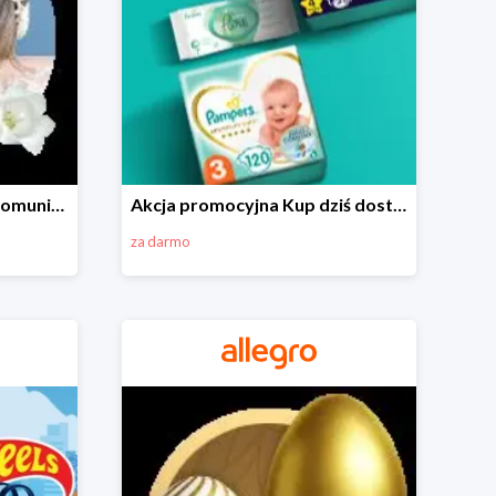
Wszystko do Pierwszej Komunii na Allegro do -70%
Akcja promocyjna Kup dziś dostawa jutro
za darmo