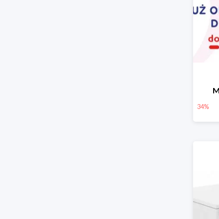
M
34%