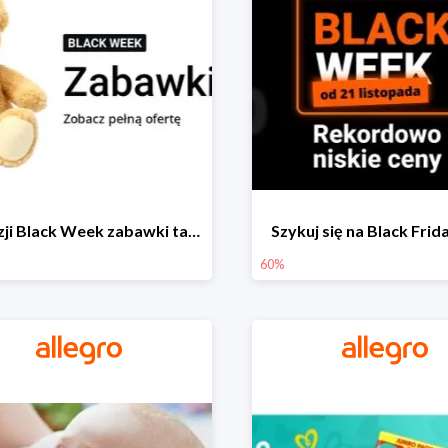
Z okazji Black Week zabawki taniej na allegro.pl
Szykuj się na Black Fri
60%