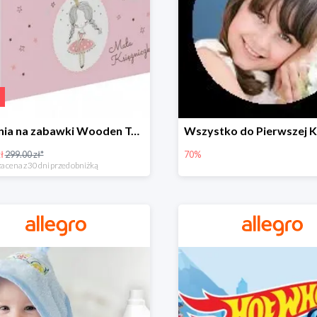
Skrzynia na zabawki Wooden Toys -57%
ł
299.00 zł*
70%
a cena z 30 dni przed obniżką