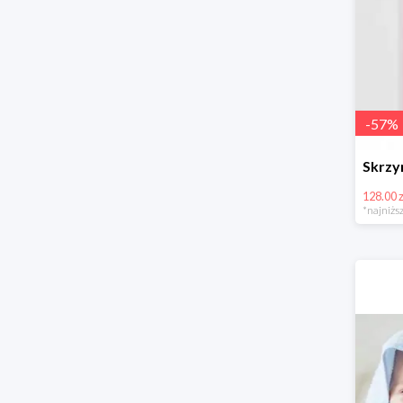
-
57
%
128.00 z
*najniższ