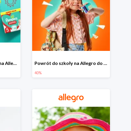
Pieluszki Pampers Pants na Allegro od 42,90 zł
Powrót do szkoły na Allegro do -40%
40%