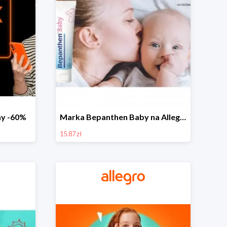
day -60%
Marka Bepanthen Baby na Allegro od 15,87 zł!
15.87 zł