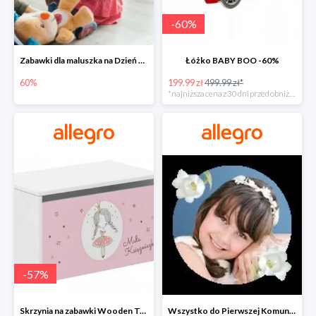
-
60
%
Zabawki dla maluszka na Dzień Dziecka na Allegro do -60%
Łóżko BABY BOO -60%
60%
199.99 zł
499.99 zł*
*najniższa cena z 30 dni przed obniżką
-
57
%
Skrzynia na zabawki Wooden Toys -57%
Wszystko do Pierwszej Komunii na Allegro do -70%