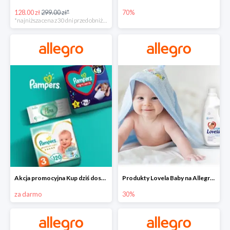
128.00 zł
299.00 zł*
70%
*najniższa cena z 30 dni przed obniżką
Akcja promocyjna Kup dziś dostawa jutro
Produkty Lovela Baby na Allegro do -30%
za darmo
30%