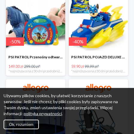
-
50
%
-
40
%
PSI PATROL Przenośny odtwarzacz CD Karaoke PAW -50%
PSI PATROL POJAZD DELUXE FIGURKA CHASE MIGHTY PUPS -40%
149.00 zł
299.00 zł*
59.90 zł
99.99 zł*
*najniższa cena z 30 dni przed obniżką
*najniższa cena z 30 dni przed obniżką
Używamy plików cookies, by ułatwić korzystanie z naszych
serwisów. Jeśli nie chcesz, by pliki cookies były zapisywane na
Twoim dysku, zmień ustawienia swojej przeglądarki. Więcej
informacji:
polityka prywatności
.
Ok, rozumiem