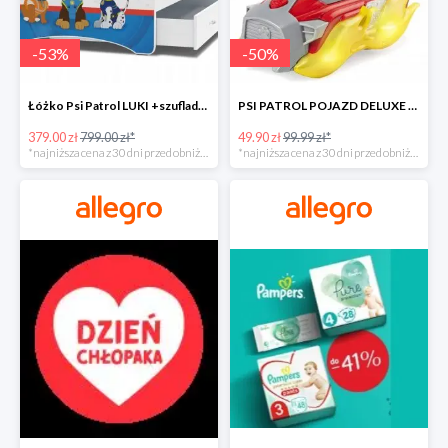
-
53
%
-
50
%
Łóżko Psi Patrol LUKI +szuflada+materac+grafika -52%
PSI PATROL POJAZD DELUXE FIGURKA MARSHALL MIGHTY -50%
379.00 zł
799.00 zł*
49.90 zł
99.99 zł*
*najniższa cena z 30 dni przed obniżką
*najniższa cena z 30 dni przed obniżką