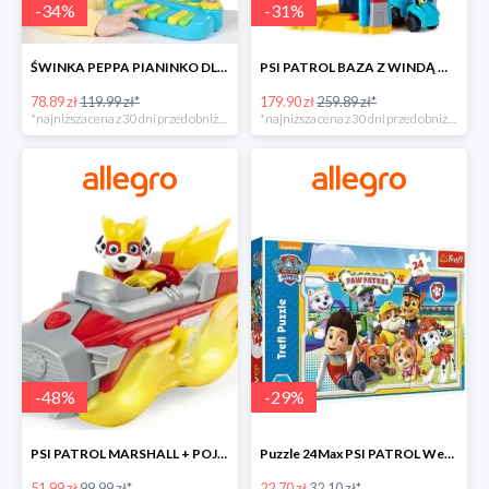
-
34
%
-
31
%
ŚWINKA PEPPA PIANINKO DLA DZIECI -34%
PSI PATROL BAZA Z WINDĄ WIEŻA + POJAZD AUTO REX -30%
78.89 zł
119.99 zł*
179.90 zł
259.89 zł*
*najniższa cena z 30 dni przed obniżką
*najniższa cena z 30 dni przed obniżką
-
48
%
-
29
%
PSI PATROL MARSHALL + POJAZD WÓZ STRAŻACKI DŹWIĘK -48%
Puzzle 24Max PSI PATROL Wesoła drużyna TREFL -29%
51.99 zł
99.99 zł*
22.70 zł
32.10 zł*