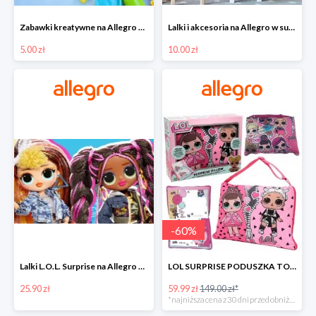
Zabawki kreatywne na Allegro w super cenach od 5 zł
Lalki i akcesoria na Allegro w super cenach od 10 zł
5.00 zł
10.00 zł
-
60
%
Lalki L.O.L. Surprise na Allegro w super cenach od 25,90 zł
LOL SURPRISE PODUSZKA TOREBKA SEKRETNY SCHOWEK MP3 -59%
25.90 zł
59.99 zł
149.00 zł*
*najniższa cena z 30 dni przed obniżką