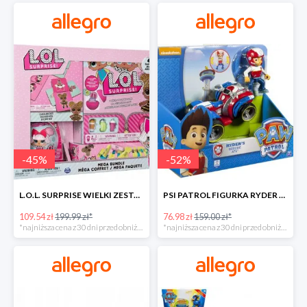
-
45
%
-
52
%
L.O.L. SURPRISE WIELKI ZESTAW NIESPODZIANKA 4 GRY -45%
PSI PATROL FIGURKA RYDER + QUAD POJAZD RATUNKOWY -51%
109.54 zł
199.99 zł*
76.98 zł
159.00 zł*
*najniższa cena z 30 dni przed obniżką
*najniższa cena z 30 dni przed obniżką