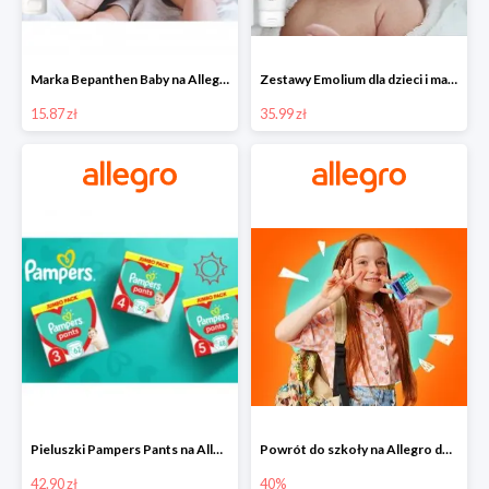
Marka Bepanthen Baby na Allegro od 15,87 zł!
Zestawy Emolium dla dzieci i mam na Allegro od 35,99 zł
15.87 zł
35.99 zł
Pieluszki Pampers Pants na Allegro od 42,90 zł
Powrót do szkoły na Allegro do -40%
42.90 zł
40%