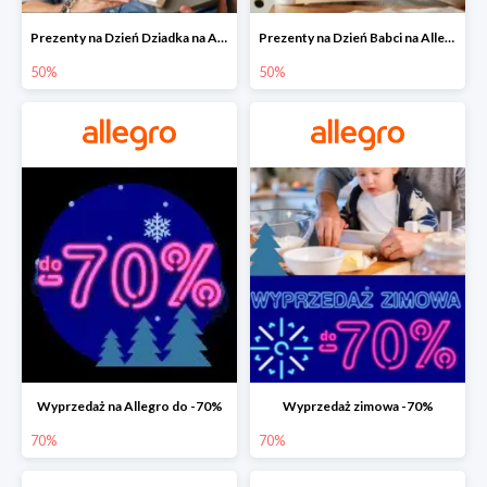
Prezenty na Dzień Dziadka na Allegro do -50%
Prezenty na Dzień Babci na Allegro do -50%
50%
50%
Wyprzedaż na Allegro do -70%
Wyprzedaż zimowa -70%
70%
70%