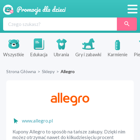
Promocje
Produkty
Sklepy
Wszystkie
Edukacja
Ubrania
Gry i zabawki
Karmienie
Pie
Blog
Strona Główna
>
Sklepy
>
Allegro
Wyprawka
www.allegro.pl
Kupony Allegro to sposób na tańsze zakupy. Dzięki nim
możez otrzymać nawet do kilkudziesięciu procent