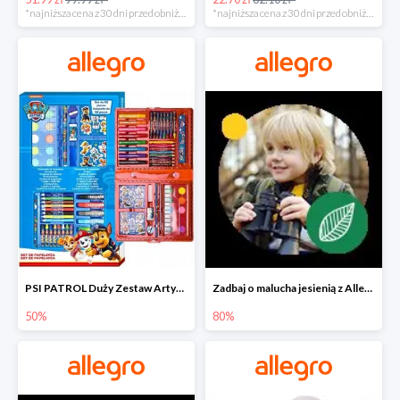
*najniższa cena z 30 dni przed obniżką
*najniższa cena z 30 dni przed obniżką
PSI PATROL Duży Zestaw Artystyczny 52 elementy na piąty komplet -50%
Zadbaj o malucha jesienią z Allegro do -80%
50%
80%