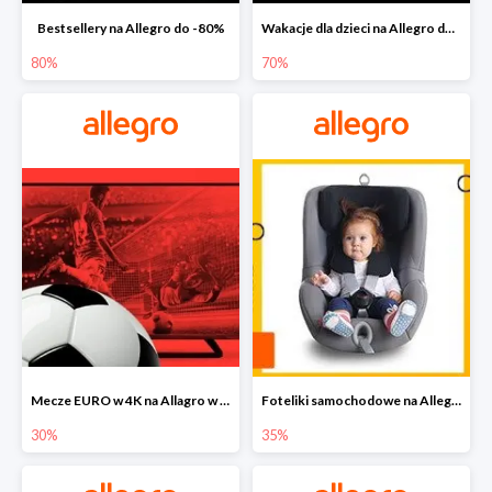
Bestsellery na Allegro do -80%
Wakacje dla dzieci na Allegro do -70%
80%
70%
Mecze EURO w 4K na Allagro w super cenach
Foteliki samochodowe na Allegro w super cenach
30%
35%