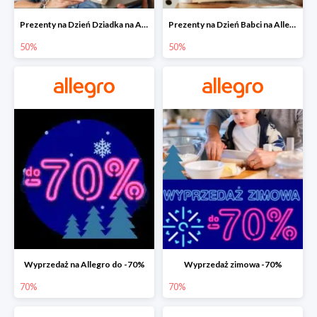
Prezenty na Dzień Dziadka na Allegro do -50%
Prezenty na Dzień Babci na Allegro do -50%
50%
50%
Wyprzedaż na Allegro do -70%
Wyprzedaż zimowa -70%
70%
70%