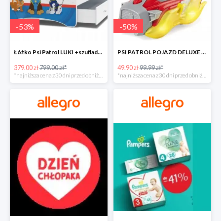
-
53
%
-
50
%
Łóżko Psi Patrol LUKI +szuflada+materac+grafika -52%
PSI PATROL POJAZD DELUXE FIGURKA MARSHALL MIGHTY -50%
379.00 zł
799.00 zł*
49.90 zł
99.99 zł*
*najniższa cena z 30 dni przed obniżką
*najniższa cena z 30 dni przed obniżką