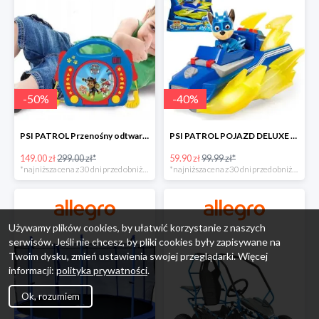
-
50
%
-
40
%
PSI PATROL Przenośny odtwarzacz CD Karaoke PAW -50%
PSI PATROL POJAZD DELUXE FIGURKA CHASE MIGHTY PUPS -40%
149.00 zł
299.00 zł*
59.90 zł
99.99 zł*
*najniższa cena z 30 dni przed obniżką
*najniższa cena z 30 dni przed obniżką
Używamy plików cookies, by ułatwić korzystanie z naszych
serwisów. Jeśli nie chcesz, by pliki cookies były zapisywane na
Twoim dysku, zmień ustawienia swojej przeglądarki. Więcej
informacji:
polityka prywatności
.
Ok, rozumiem