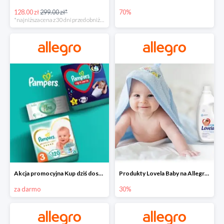
128.00 zł
299.00 zł*
70%
*najniższa cena z 30 dni przed obniżką
Akcja promocyjna Kup dziś dostawa jutro
Produkty Lovela Baby na Allegro do -30%
za darmo
30%