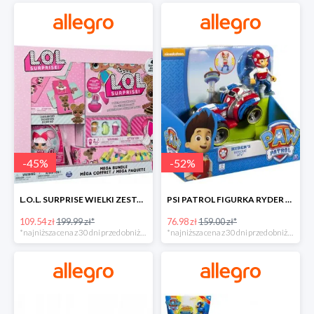
-
45
%
-
52
%
L.O.L. SURPRISE WIELKI ZESTAW NIESPODZIANKA 4 GRY -45%
PSI PATROL FIGURKA RYDER + QUAD POJAZD RATUNKOWY -51%
109.54 zł
199.99 zł*
76.98 zł
159.00 zł*
*najniższa cena z 30 dni przed obniżką
*najniższa cena z 30 dni przed obniżką