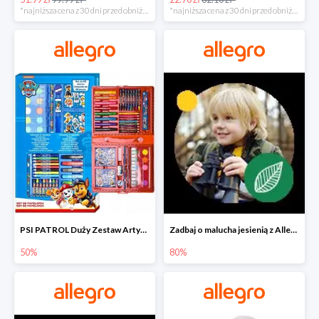
*najniższa cena z 30 dni przed obniżką
*najniższa cena z 30 dni przed obniżką
PSI PATROL Duży Zestaw Artystyczny 52 elementy na piąty komplet -50%
Zadbaj o malucha jesienią z Allegro do -80%
50%
80%