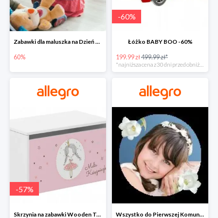
-
60
%
Zabawki dla maluszka na Dzień Dziecka na Allegro do -60%
Łóżko BABY BOO -60%
60%
199.99 zł
499.99 zł*
*najniższa cena z 30 dni przed obniżką
-
57
%
Skrzynia na zabawki Wooden Toys -57%
Wszystko do Pierwszej Komunii na Allegro do -70%