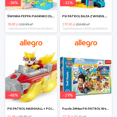
-
34
%
-
31
%
ŚWINKA PEPPA PIANINKO DLA DZIECI -34%
PSI PATROL BAZA Z WINDĄ WIEŻA + POJAZD AUTO REX -30%
78.89 zł
119.99 zł*
179.90 zł
259.89 zł*
*najniższa cena z 30 dni przed obniżką
*najniższa cena z 30 dni przed obniżką
-
48
%
-
29
%
PSI PATROL MARSHALL + POJAZD WÓZ STRAŻACKI DŹWIĘK -48%
Puzzle 24Max PSI PATROL Wesoła drużyna TREFL -29%
51.99 zł
99.99 zł*
22.70 zł
32.10 zł*