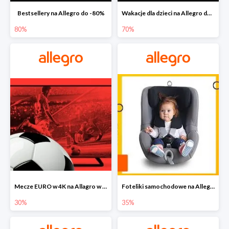
Bestsellery na Allegro do -80%
Wakacje dla dzieci na Allegro do -70%
80%
70%
Mecze EURO w 4K na Allagro w super cenach
Foteliki samochodowe na Allegro w super cenach
30%
35%