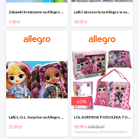
Zabawki kreatywne na Allegro w super cenach od 5 zł
Lalki i akcesoria na Allegro w super cenach od 10 zł
5.00 zł
10.00 zł
-
60
%
Lalki L.O.L. Surprise na Allegro w super cenach od 25,90 zł
LOL SURPRISE PODUSZKA TOREBKA SEKRETNY SCHOWEK MP3 -59%
25.90 zł
59.99 zł
149.00 zł*
*najniższa cena z 30 dni przed obniżką