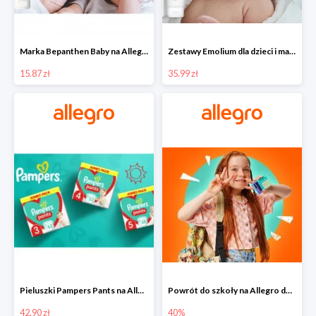
Marka Bepanthen Baby na Allegro od 15,87 zł!
Zestawy Emolium dla dzieci i mam na Allegro od 35,99 zł
15.87 zł
35.99 zł
Pieluszki Pampers Pants na Allegro od 42,90 zł
Powrót do szkoły na Allegro do -40%
42.90 zł
40%