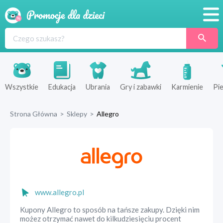
Promocje
Produkty
Sklepy
Wszystkie
Edukacja
Ubrania
Gry i zabawki
Karmienie
Pie
Blog
Strona Główna
>
Sklepy
>
Allegro
Wyprawka
www.allegro.pl
Kupony Allegro to sposób na tańsze zakupy. Dzięki nim
możez otrzymać nawet do kilkudziesięciu procent