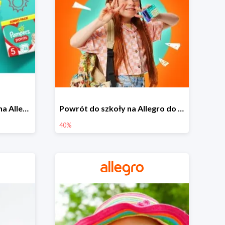
Pieluszki Pampers Pants na Allegro od 42,90 zł
Powrót do szkoły na Allegro do -40%
40%