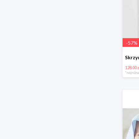
-
57
%
128.00 z
*najniższ