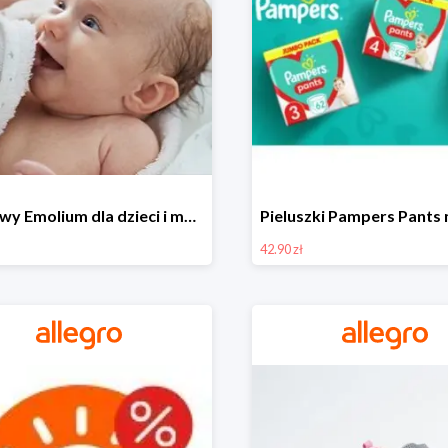
Zestawy Emolium dla dzieci i mam na Allegro od 35,99 zł
42.90 zł