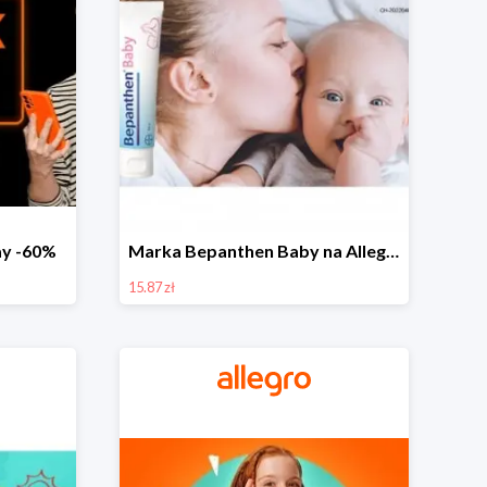
day -60%
Marka Bepanthen Baby na Allegro od 15,87 zł!
15.87 zł