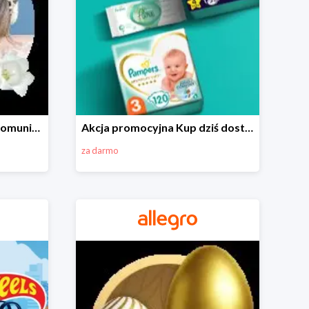
Wszystko do Pierwszej Komunii na Allegro do -70%
Akcja promocyjna Kup dziś dostawa jutro
za darmo