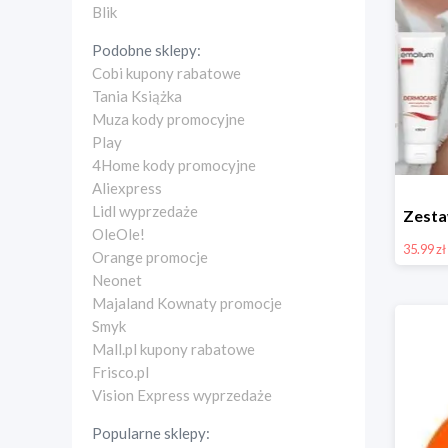
Blik
Podobne sklepy:
Cobi kupony rabatowe
Tania Książka
Muza kody promocyjne
Play
4Home kody promocyjne
Aliexpress
Lidl wyprzedaże
OleOle!
35.99 zł
Orange promocje
Neonet
Majaland Kownaty promocje
Smyk
Mall.pl kupony rabatowe
Frisco.pl
Vision Express wyprzedaże
Popularne sklepy: