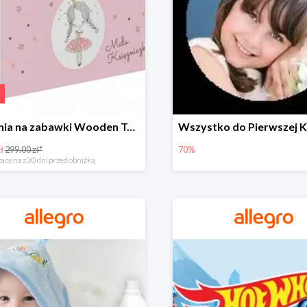
Skrzynia na zabawki Wooden Toys -57%
ł
299.00 zł*
70%
a cena z 30 dni przed obniżką