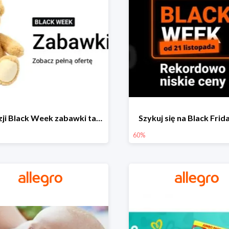
Z okazji Black Week zabawki taniej na allegro.pl
Szykuj się na Black Fri
60%