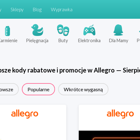
y
Sklepy
Blog
Wyprawka
armienie
Pielęgnacja
Buty
Elektronika
Dla Mamy
P
psze kody rabatowe i promocje w
Allegro
—
Sierpi
owsze
Popularne
Wkrótce wygasną