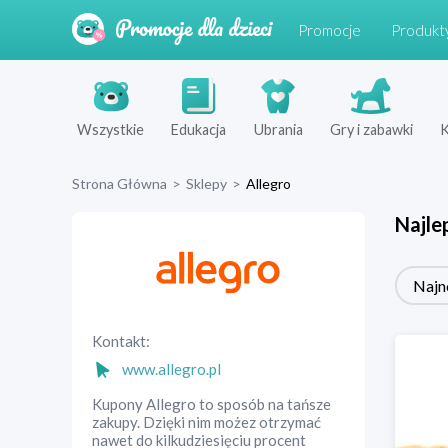
Promocje
Produkt
Wszystkie
Edukacja
Ubrania
Gry i zabawki
K
Strona Główna
>
Sklepy
>
Allegro
Najle
Najn
Kontakt:
www.allegro.pl
Kupony Allegro to sposób na tańsze
zakupy. Dzięki nim możez otrzymać
nawet do kilkudziesięciu procent