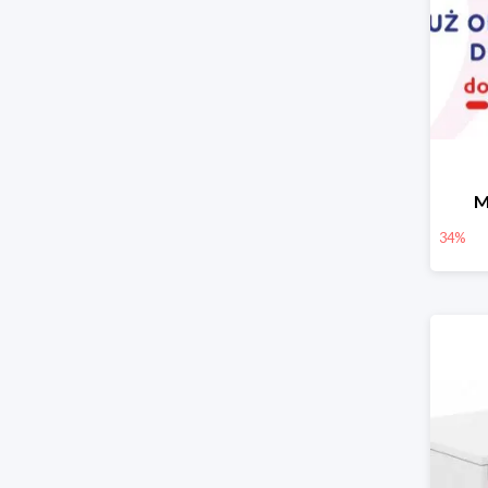
M
34%