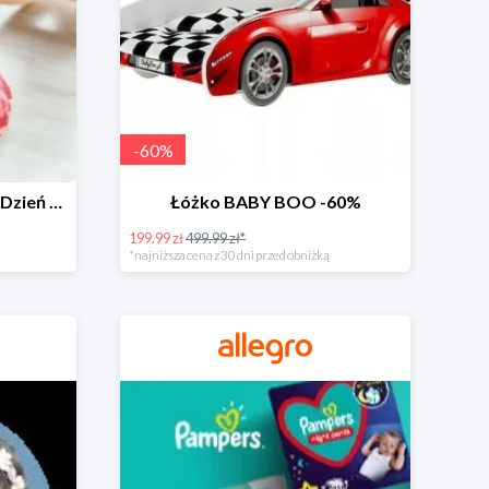
-
60
%
Zabawki dla maluszka na Dzień Dziecka na Allegro do -60%
Łóżko BABY BOO -60%
199.99 zł
499.99 zł*
*najniższa cena z 30 dni przed obniżką