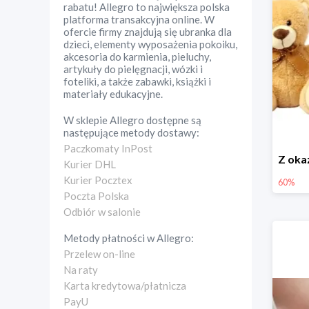
rabatu! Allegro to największa polska
platforma transakcyjna online. W
ofercie firmy znajdują się ubranka dla
dzieci, elementy wyposażenia pokoiku,
akcesoria do karmienia, pieluchy,
artykuły do pielęgnacji, wózki i
foteliki, a także zabawki, książki i
materiały edukacyjne.
W sklepie
Allegro
dostępne są
następujące metody dostawy:
Paczkomaty InPost
Kurier DHL
Kurier Pocztex
60%
Poczta Polska
Odbiór w salonie
Metody płatności w
Allegro
:
Przelew on-line
Na raty
Karta kredytowa/płatnicza
PayU