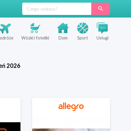
odróże
Wózki i foteliki
Dom
Sport
Usługi
eń
2026