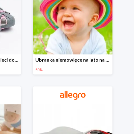
Sandałki na Allegro dla dzieci do -30%
Ubranka niemowlęce na lato na Allegro do -50%
50%