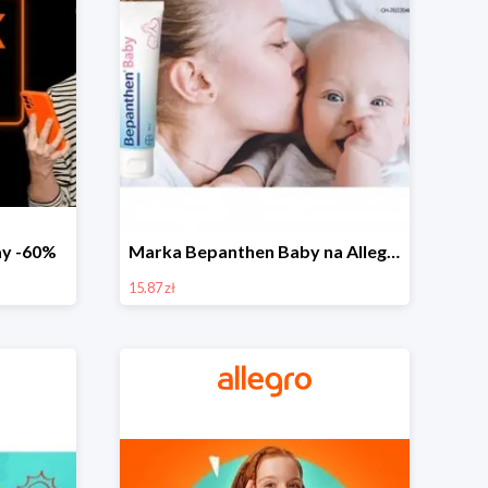
day -60%
Marka Bepanthen Baby na Allegro od 15,87 zł!
15.87 zł