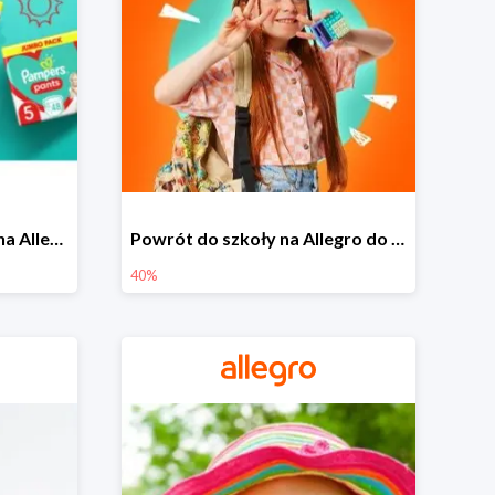
Pieluszki Pampers Pants na Allegro od 42,90 zł
Powrót do szkoły na Allegro do -40%
40%