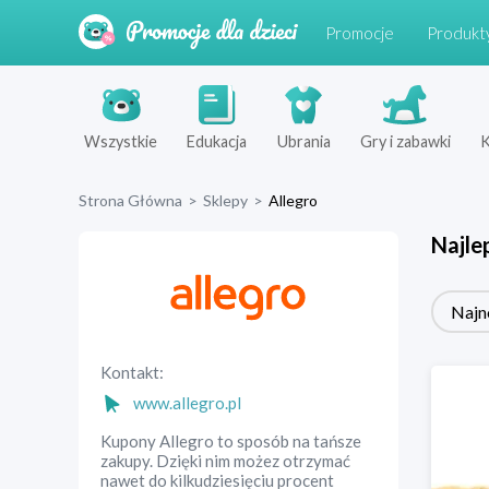
Promocje
Produkt
Wszystkie
Edukacja
Ubrania
Gry i zabawki
K
Strona Główna
>
Sklepy
>
Allegro
Najle
Najn
Kontakt:
www.allegro.pl
Kupony Allegro to sposób na tańsze
zakupy. Dzięki nim możez otrzymać
nawet do kilkudziesięciu procent