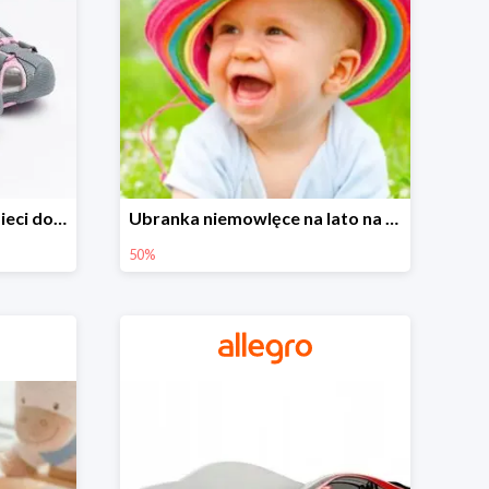
Sandałki na Allegro dla dzieci do -30%
Ubranka niemowlęce na lato na Allegro do -50%
50%