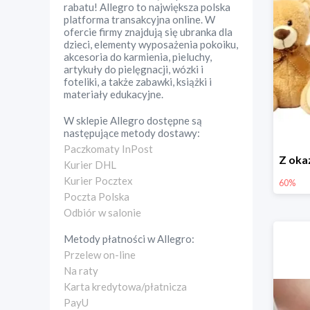
rabatu! Allegro to największa polska
platforma transakcyjna online. W
ofercie firmy znajdują się ubranka dla
dzieci, elementy wyposażenia pokoiku,
akcesoria do karmienia, pieluchy,
artykuły do pielęgnacji, wózki i
foteliki, a także zabawki, książki i
materiały edukacyjne.
W sklepie
Allegro
dostępne są
następujące metody dostawy:
Paczkomaty InPost
Kurier DHL
Kurier Pocztex
60%
Poczta Polska
Odbiór w salonie
Metody płatności w
Allegro
:
Przelew on-line
Na raty
Karta kredytowa/płatnicza
PayU