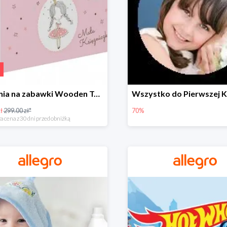
Skrzynia na zabawki Wooden Toys -57%
ł
299.00 zł*
70%
a cena z 30 dni przed obniżką