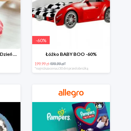
-
60
%
Zabawki dla maluszka na Dzień Dziecka na Allegro do -60%
Łóżko BABY BOO -60%
199.99 zł
499.99 zł*
*najniższa cena z 30 dni przed obniżką