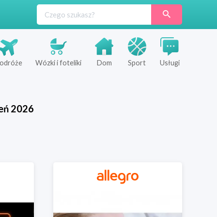
odróże
Wózki i foteliki
Dom
Sport
Usługi
eń
2026