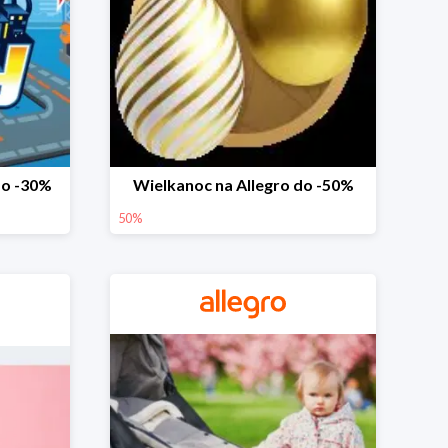
do -30%
Wielkanoc na Allegro do -50%
50%