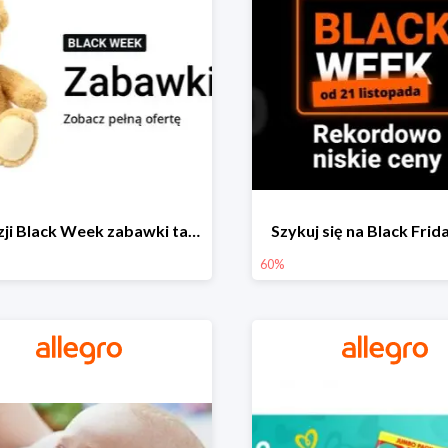
Z okazji Black Week zabawki taniej na allegro.pl
Szykuj się na Black Fri
60%