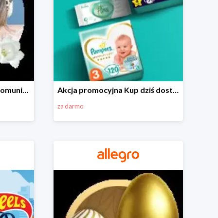
Wszystko do Pierwszej Komunii na Allegro do -70%
Akcja promocyjna Kup dziś dostawa jutro
za darmo