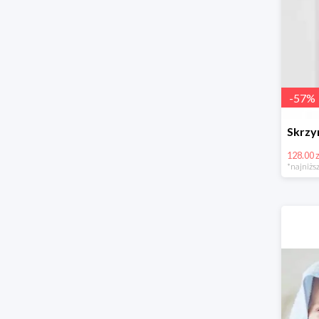
-
57
%
128.00 z
*najniższ