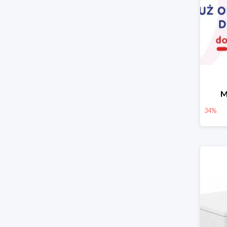
M
34%