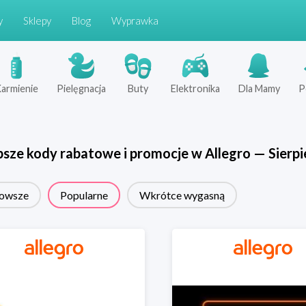
y
Sklepy
Blog
Wyprawka
armienie
Pielęgnacja
Buty
Elektronika
Dla Mamy
P
psze kody rabatowe i promocje w
Allegro
—
Sierpi
owsze
Popularne
Wkrótce wygasną