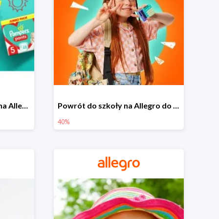
Pieluszki Pampers Pants na Allegro od 42,90 zł
Powrót do szkoły na Allegro do -40%
40%