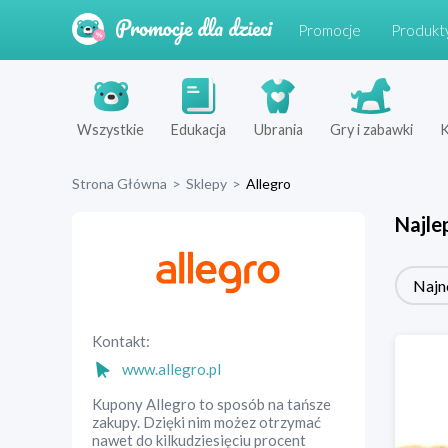
Promocje
Produkt
Wszystkie
Edukacja
Ubrania
Gry i zabawki
K
Strona Główna
>
Sklepy
>
Allegro
Najle
Najn
Kontakt:
www.allegro.pl
Kupony Allegro to sposób na tańsze
zakupy. Dzięki nim możez otrzymać
nawet do kilkudziesięciu procent