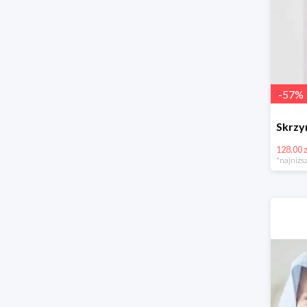
-
57
%
128.00 z
*najniższ