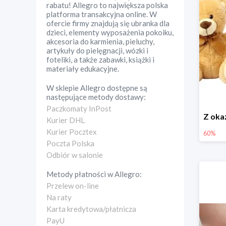
rabatu! Allegro to największa polska
platforma transakcyjna online. W
ofercie firmy znajdują się ubranka dla
dzieci, elementy wyposażenia pokoiku,
akcesoria do karmienia, pieluchy,
artykuły do pielęgnacji, wózki i
foteliki, a także zabawki, książki i
materiały edukacyjne.
W sklepie
Allegro
dostępne są
następujące metody dostawy:
Paczkomaty InPost
Kurier DHL
Kurier Pocztex
60%
Poczta Polska
Odbiór w salonie
Metody płatności w
Allegro
:
Przelew on-line
Na raty
Karta kredytowa/płatnicza
PayU