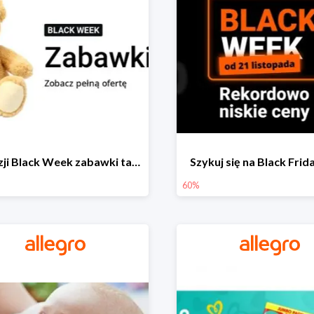
Z okazji Black Week zabawki taniej na allegro.pl
Szykuj się na Black Fri
60%