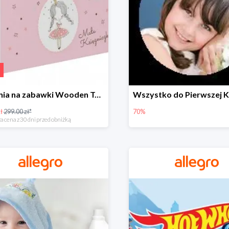
Skrzynia na zabawki Wooden Toys -57%
ł
299.00 zł*
70%
a cena z 30 dni przed obniżką