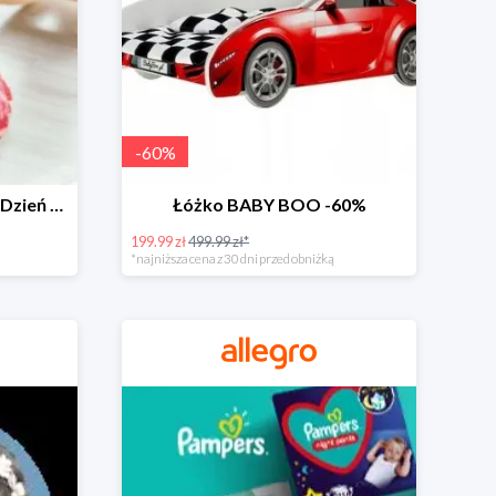
-
60
%
Zabawki dla maluszka na Dzień Dziecka na Allegro do -60%
Łóżko BABY BOO -60%
199.99 zł
499.99 zł*
*najniższa cena z 30 dni przed obniżką