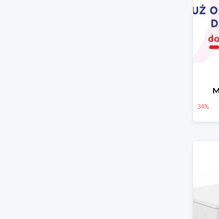
M
34%