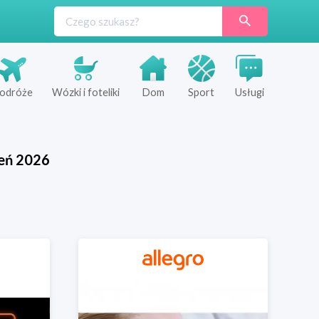
odróże
Wózki i foteliki
Dom
Sport
Usługi
eń
2026