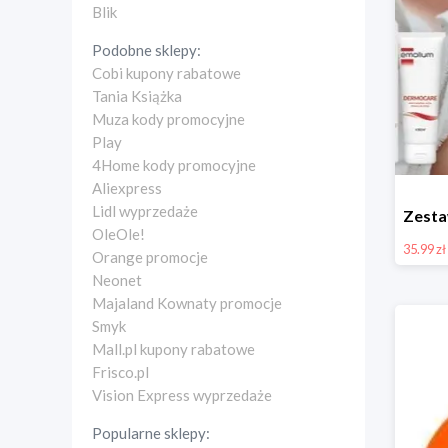
Blik
Podobne sklepy:
Cobi kupony rabatowe
Tania Książka
Muza kody promocyjne
Play
4Home kody promocyjne
Aliexpress
Lidl wyprzedaże
OleOle!
35.99 zł
Orange promocje
Neonet
Majaland Kownaty promocje
Smyk
Mall.pl kupony rabatowe
Frisco.pl
Vision Express wyprzedaże
Popularne sklepy: