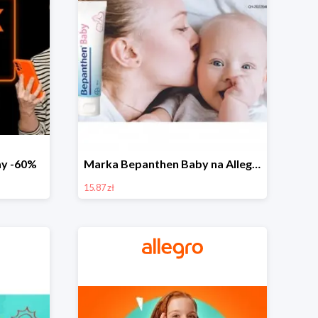
day -60%
Marka Bepanthen Baby na Allegro od 15,87 zł!
15.87 zł