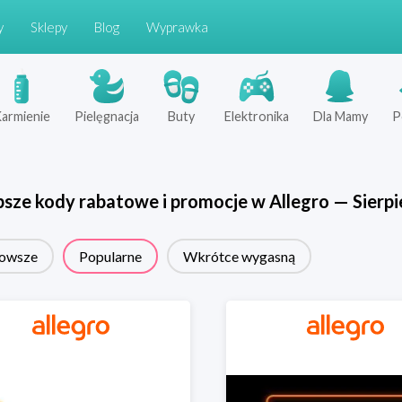
y
Sklepy
Blog
Wyprawka
armienie
Pielęgnacja
Buty
Elektronika
Dla Mamy
P
psze kody rabatowe i promocje w
Allegro
—
Sierpi
owsze
Popularne
Wkrótce wygasną