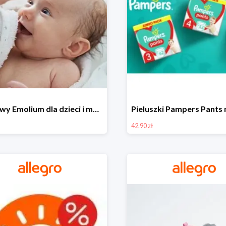
Zestawy Emolium dla dzieci i mam na Allegro od 35,99 zł
42.90 zł