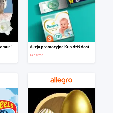
Wszystko do Pierwszej Komunii na Allegro do -70%
Akcja promocyjna Kup dziś dostawa jutro
za darmo