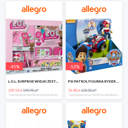
-
45
%
-
52
%
L.O.L. SURPRISE WIELKI ZESTAW NIESPODZIANKA 4 GRY -45%
PSI PATROL FIGURKA RYDER + QUAD POJAZD RATUNKOWY -51%
109.54 zł
199.99 zł*
76.98 zł
159.00 zł*
*najniższa cena z 30 dni przed obniżką
*najniższa cena z 30 dni przed obniżką