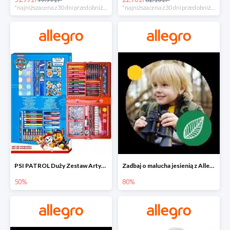
*najniższa cena z 30 dni przed obniżką
*najniższa cena z 30 dni przed obniżką
PSI PATROL Duży Zestaw Artystyczny 52 elementy na piąty komplet -50%
Zadbaj o malucha jesienią z Allegro do -80%
50%
80%