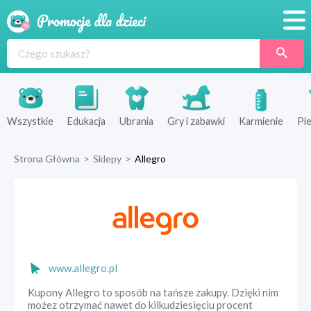
Promocje
Produkty
Sklepy
Wszystkie
Edukacja
Ubrania
Gry i zabawki
Karmienie
Pie
Blog
Strona Główna
>
Sklepy
>
Allegro
Wyprawka
www.allegro.pl
Kupony Allegro to sposób na tańsze zakupy. Dzięki nim
możez otrzymać nawet do kilkudziesięciu procent