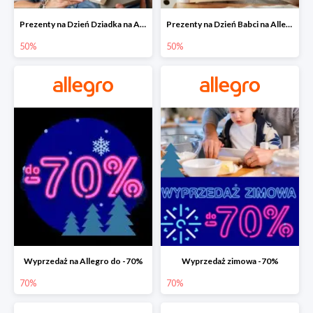
Prezenty na Dzień Dziadka na Allegro do -50%
Prezenty na Dzień Babci na Allegro do -50%
50%
50%
Wyprzedaż na Allegro do -70%
Wyprzedaż zimowa -70%
70%
70%