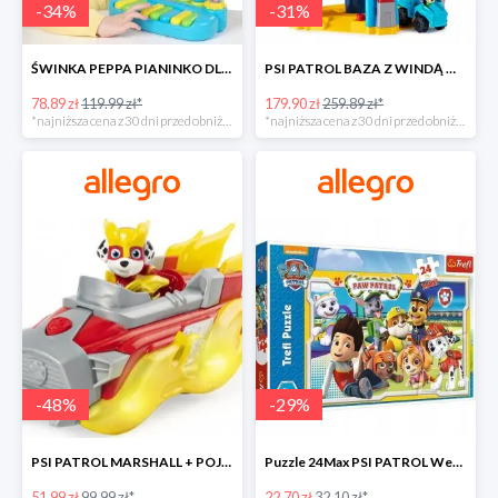
-
34
%
-
31
%
ŚWINKA PEPPA PIANINKO DLA DZIECI -34%
PSI PATROL BAZA Z WINDĄ WIEŻA + POJAZD AUTO REX -30%
78.89 zł
119.99 zł*
179.90 zł
259.89 zł*
*najniższa cena z 30 dni przed obniżką
*najniższa cena z 30 dni przed obniżką
-
48
%
-
29
%
PSI PATROL MARSHALL + POJAZD WÓZ STRAŻACKI DŹWIĘK -48%
Puzzle 24Max PSI PATROL Wesoła drużyna TREFL -29%
51.99 zł
99.99 zł*
22.70 zł
32.10 zł*