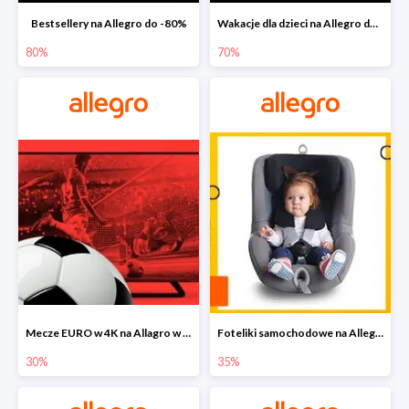
Bestsellery na Allegro do -80%
Wakacje dla dzieci na Allegro do -70%
80%
70%
Mecze EURO w 4K na Allagro w super cenach
Foteliki samochodowe na Allegro w super cenach
30%
35%