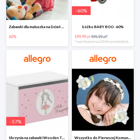
-
60
%
Zabawki dla maluszka na Dzień Dziecka na Allegro do -60%
Łóżko BABY BOO -60%
60%
199.99 zł
499.99 zł*
*najniższa cena z 30 dni przed obniżką
-
57
%
Skrzynia na zabawki Wooden Toys -57%
Wszystko do Pierwszej Komunii na Allegro do -70%