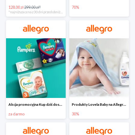
128.00 zł
299.00 zł*
70%
*najniższa cena z 30 dni przed obniżką
Akcja promocyjna Kup dziś dostawa jutro
Produkty Lovela Baby na Allegro do -30%
za darmo
30%