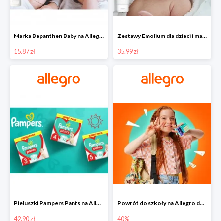
Marka Bepanthen Baby na Allegro od 15,87 zł!
Zestawy Emolium dla dzieci i mam na Allegro od 35,99 zł
15.87 zł
35.99 zł
Pieluszki Pampers Pants na Allegro od 42,90 zł
Powrót do szkoły na Allegro do -40%
42.90 zł
40%