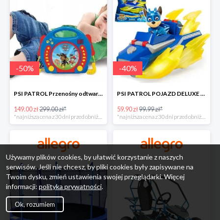
-
50
%
-
40
%
PSI PATROL Przenośny odtwarzacz CD Karaoke PAW -50%
PSI PATROL POJAZD DELUXE FIGURKA CHASE MIGHTY PUPS -40%
149.00 zł
299.00 zł*
59.90 zł
99.99 zł*
*najniższa cena z 30 dni przed obniżką
*najniższa cena z 30 dni przed obniżką
Używamy plików cookies, by ułatwić korzystanie z naszych
serwisów. Jeśli nie chcesz, by pliki cookies były zapisywane na
Twoim dysku, zmień ustawienia swojej przeglądarki. Więcej
informacji:
polityka prywatności
.
Ok, rozumiem