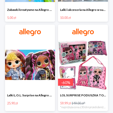
Zabawki kreatywne na Allegro w super cenach od 5 zł
Lalki i akcesoria na Allegro w super cenach od 10 zł
5.00 zł
10.00 zł
-
60
%
Lalki L.O.L. Surprise na Allegro w super cenach od 25,90 zł
LOL SURPRISE PODUSZKA TOREBKA SEKRETNY SCHOWEK MP3 -59%
25.90 zł
59.99 zł
149.00 zł*
*najniższa cena z 30 dni przed obniżką