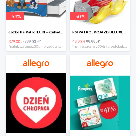
-
53
%
-
50
%
Łóżko Psi Patrol LUKI +szuflada+materac+grafika -52%
PSI PATROL POJAZD DELUXE FIGURKA MARSHALL MIGHTY -50%
379.00 zł
799.00 zł*
49.90 zł
99.99 zł*
*najniższa cena z 30 dni przed obniżką
*najniższa cena z 30 dni przed obniżką