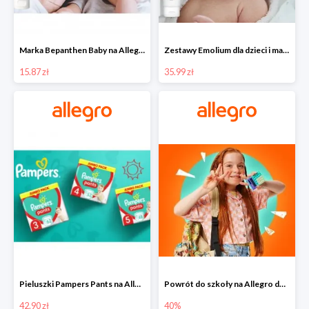
Marka Bepanthen Baby na Allegro od 15,87 zł!
Zestawy Emolium dla dzieci i mam na Allegro od 35,99 zł
15.87 zł
35.99 zł
Pieluszki Pampers Pants na Allegro od 42,90 zł
Powrót do szkoły na Allegro do -40%
42.90 zł
40%