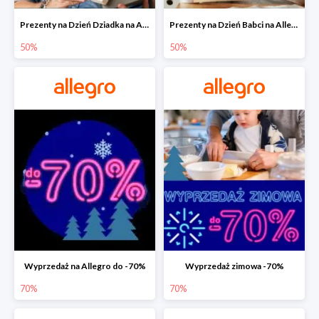
Prezenty na Dzień Dziadka na Allegro do -50%
Prezenty na Dzień Babci na Allegro do -50%
50%
50%
Wyprzedaż na Allegro do -70%
Wyprzedaż zimowa -70%
70%
70%