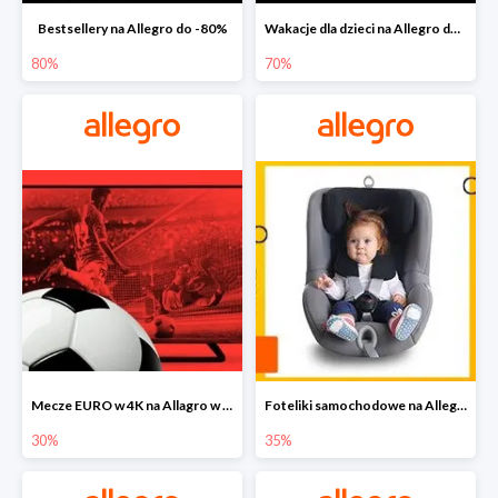
Bestsellery na Allegro do -80%
Wakacje dla dzieci na Allegro do -70%
80%
70%
Mecze EURO w 4K na Allagro w super cenach
Foteliki samochodowe na Allegro w super cenach
30%
35%