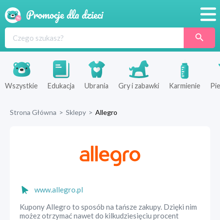
Promocje
Produkty
Sklepy
Wszystkie
Edukacja
Ubrania
Gry i zabawki
Karmienie
Pie
Blog
Strona Główna
>
Sklepy
>
Allegro
Wyprawka
www.allegro.pl
Kupony Allegro to sposób na tańsze zakupy. Dzięki nim
możez otrzymać nawet do kilkudziesięciu procent