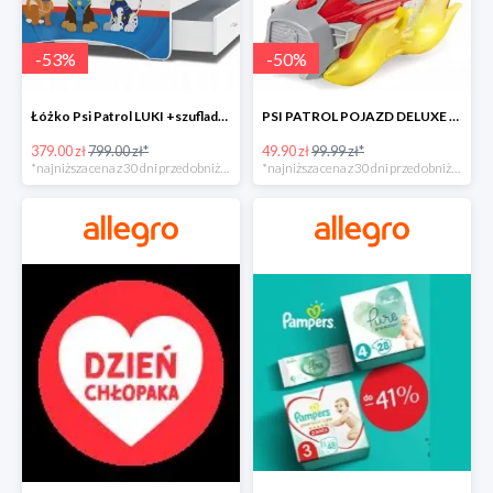
-
53
%
-
50
%
Łóżko Psi Patrol LUKI +szuflada+materac+grafika -52%
PSI PATROL POJAZD DELUXE FIGURKA MARSHALL MIGHTY -50%
379.00 zł
799.00 zł*
49.90 zł
99.99 zł*
*najniższa cena z 30 dni przed obniżką
*najniższa cena z 30 dni przed obniżką