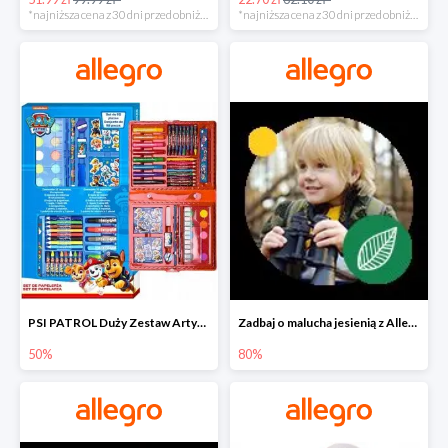
*najniższa cena z 30 dni przed obniżką
*najniższa cena z 30 dni przed obniżką
PSI PATROL Duży Zestaw Artystyczny 52 elementy na piąty komplet -50%
Zadbaj o malucha jesienią z Allegro do -80%
50%
80%