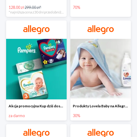
128.00 zł
299.00 zł*
70%
*najniższa cena z 30 dni przed obniżką
Akcja promocyjna Kup dziś dostawa jutro
Produkty Lovela Baby na Allegro do -30%
za darmo
30%