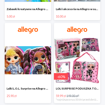
Zabawki kreatywne na Allegro w super cenach od 5 zł
Lalki i akcesoria na Allegro w super cenach od 10 zł
5.00 zł
10.00 zł
-
60
%
Lalki L.O.L. Surprise na Allegro w super cenach od 25,90 zł
LOL SURPRISE PODUSZKA TOREBKA SEKRETNY SCHOWEK MP3 -59%
25.90 zł
59.99 zł
149.00 zł*
*najniższa cena z 30 dni przed obniżką