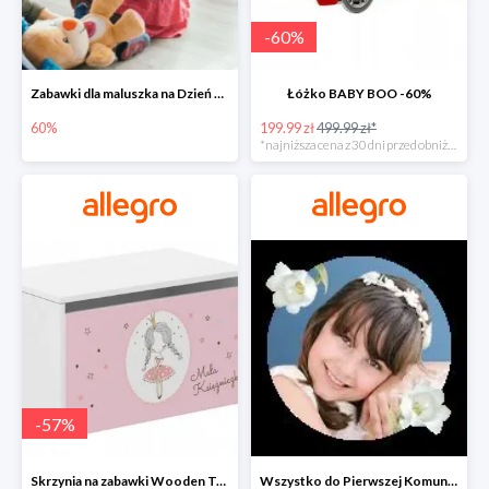
-
60
%
Zabawki dla maluszka na Dzień Dziecka na Allegro do -60%
Łóżko BABY BOO -60%
60%
199.99 zł
499.99 zł*
*najniższa cena z 30 dni przed obniżką
-
57
%
Skrzynia na zabawki Wooden Toys -57%
Wszystko do Pierwszej Komunii na Allegro do -70%