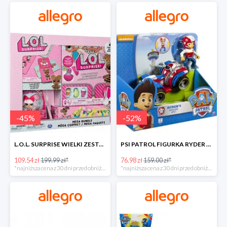
-
45
%
-
52
%
L.O.L. SURPRISE WIELKI ZESTAW NIESPODZIANKA 4 GRY -45%
PSI PATROL FIGURKA RYDER + QUAD POJAZD RATUNKOWY -51%
109.54 zł
199.99 zł*
76.98 zł
159.00 zł*
*najniższa cena z 30 dni przed obniżką
*najniższa cena z 30 dni przed obniżką