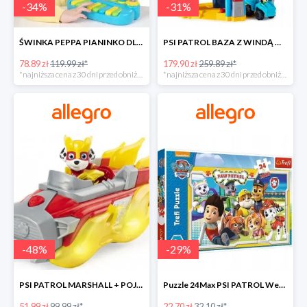
-
34
%
-
31
%
ŚWINKA PEPPA PIANINKO DLA DZIECI -34%
PSI PATROL BAZA Z WINDĄ WIEŻA + POJAZD AUTO REX -30%
78.89 zł
119.99 zł*
179.90 zł
259.89 zł*
*najniższa cena z 30 dni przed obniżką
*najniższa cena z 30 dni przed obniżką
-
48
%
-
29
%
PSI PATROL MARSHALL + POJAZD WÓZ STRAŻACKI DŹWIĘK -48%
Puzzle 24Max PSI PATROL Wesoła drużyna TREFL -29%
51.99 zł
99.99 zł*
22.70 zł
32.10 zł*