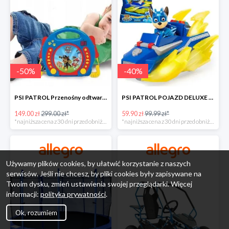
-
50
%
-
40
%
PSI PATROL Przenośny odtwarzacz CD Karaoke PAW -50%
PSI PATROL POJAZD DELUXE FIGURKA CHASE MIGHTY PUPS -40%
149.00 zł
299.00 zł*
59.90 zł
99.99 zł*
*najniższa cena z 30 dni przed obniżką
*najniższa cena z 30 dni przed obniżką
Używamy plików cookies, by ułatwić korzystanie z naszych
serwisów. Jeśli nie chcesz, by pliki cookies były zapisywane na
Twoim dysku, zmień ustawienia swojej przeglądarki. Więcej
informacji:
polityka prywatności
.
Ok, rozumiem