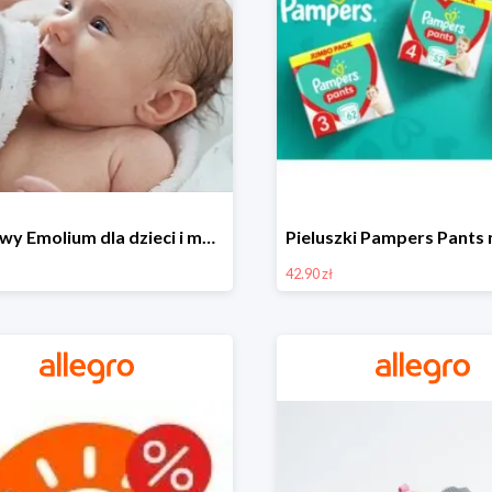
Zestawy Emolium dla dzieci i mam na Allegro od 35,99 zł
42.90 zł