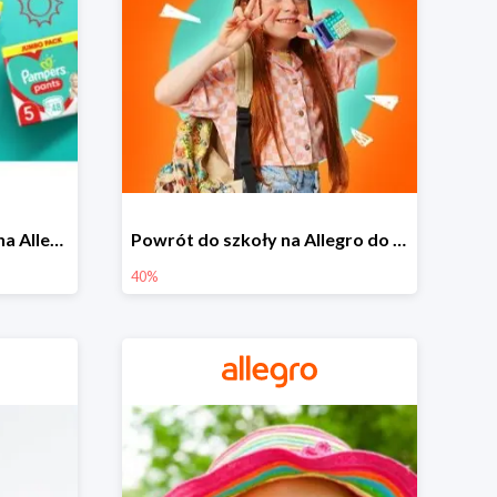
Pieluszki Pampers Pants na Allegro od 42,90 zł
Powrót do szkoły na Allegro do -40%
40%