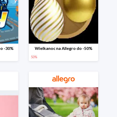
do -30%
Wielkanoc na Allegro do -50%
50%