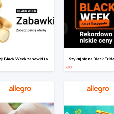
Z okazji Black Week zabawki taniej na allegro.pl
Szykuj się na Black Fri
60%