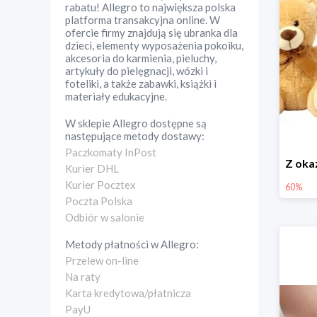
rabatu! Allegro to największa polska
platforma transakcyjna online. W
ofercie firmy znajdują się ubranka dla
dzieci, elementy wyposażenia pokoiku,
akcesoria do karmienia, pieluchy,
artykuły do pielęgnacji, wózki i
foteliki, a także zabawki, książki i
materiały edukacyjne.
W sklepie
Allegro
dostępne są
następujące metody dostawy:
Paczkomaty InPost
Kurier DHL
Kurier Pocztex
60%
Poczta Polska
Odbiór w salonie
Metody płatności w
Allegro
:
Przelew on-line
Na raty
Karta kredytowa/płatnicza
PayU