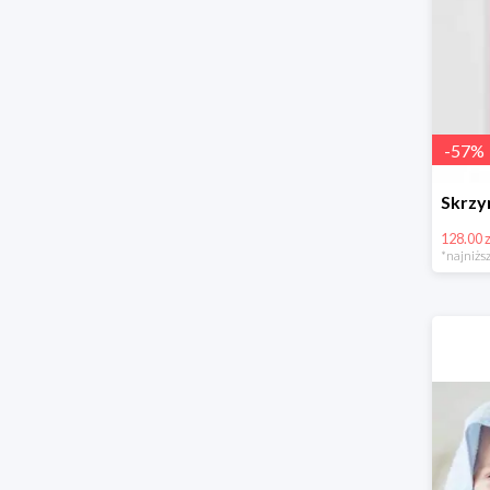
-
57
%
128.00 z
*najniższ