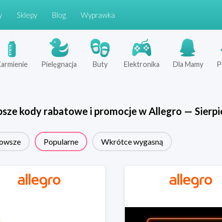
y
Sklepy
Blog
Wyprawka
armienie
Pielęgnacja
Buty
Elektronika
Dla Mamy
P
psze kody rabatowe i promocje w
Allegro
—
Sierpi
owsze
Popularne
Wkrótce wygasną