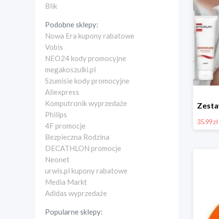
Blik
Podobne sklepy:
Nowa Era kupony rabatowe
Vobis
NEO24 kody promocyjne
megakoszulki.pl
Szumisie kody promocyjne
Aliexpress
Komputronik wyprzedaże
Philips
35.99 zł
4F promocje
Bezpieczna Rodzina
DECATHLON promocje
Neonet
urwis.pl kupony rabatowe
Media Markt
Adidas wyprzedaże
Popularne sklepy: