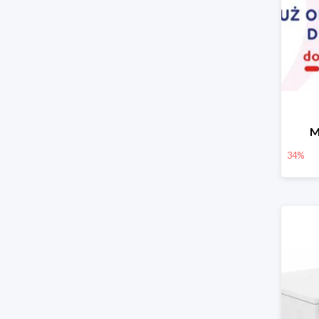
M
34%