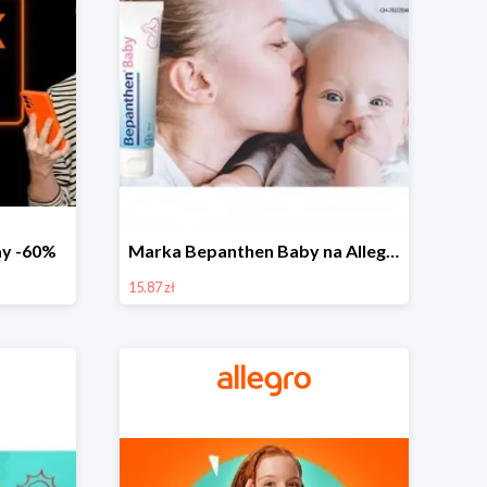
day -60%
Marka Bepanthen Baby na Allegro od 15,87 zł!
15.87 zł