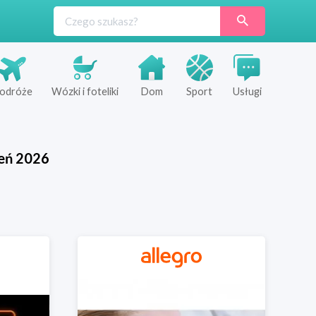
odróże
Wózki i foteliki
Dom
Sport
Usługi
eń
2026