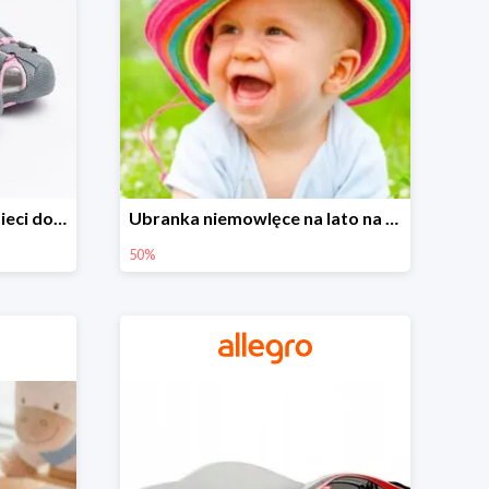
Sandałki na Allegro dla dzieci do -30%
Ubranka niemowlęce na lato na Allegro do -50%
50%