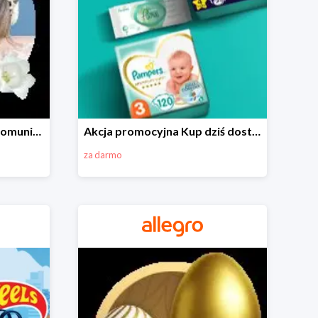
Wszystko do Pierwszej Komunii na Allegro do -70%
Akcja promocyjna Kup dziś dostawa jutro
za darmo