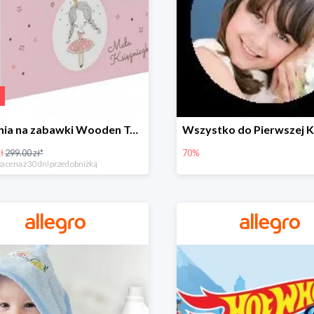
Skrzynia na zabawki Wooden Toys -57%
ł
299.00 zł*
70%
a cena z 30 dni przed obniżką