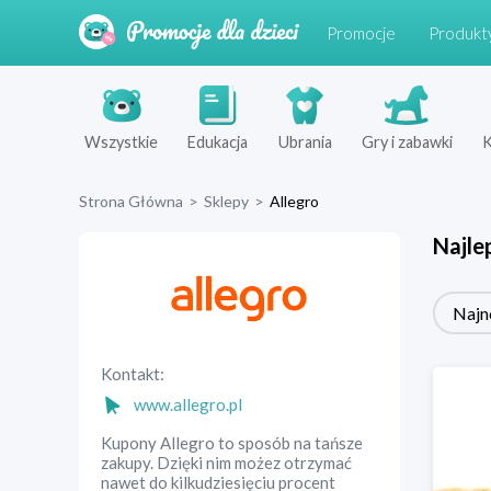
Promocje
Produkt
Wszystkie
Edukacja
Ubrania
Gry i zabawki
K
Strona Główna
>
Sklepy
>
Allegro
Najle
Najn
Kontakt:
www.allegro.pl
Kupony Allegro to sposób na tańsze
zakupy. Dzięki nim możez otrzymać
nawet do kilkudziesięciu procent