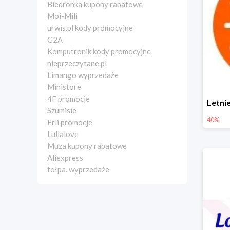
Biedronka kupony rabatowe
Moi-Mili
urwis.pl kody promocyjne
G2A
Komputronik kody promocyjne
nieprzeczytane.pl
Limango wyprzedaże
Ministore
4F promocje
Szumisie
40%
Erli promocje
Lullalove
Muza kupony rabatowe
Aliexpress
tołpa. wyprzedaże