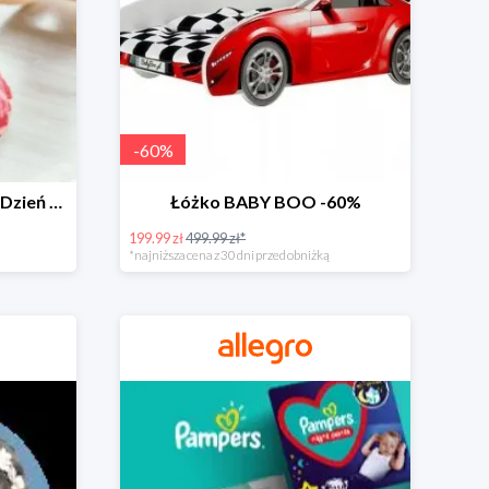
-
60
%
Zabawki dla maluszka na Dzień Dziecka na Allegro do -60%
Łóżko BABY BOO -60%
199.99 zł
499.99 zł*
*najniższa cena z 30 dni przed obniżką