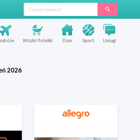
odróże
Wózki i foteliki
Dom
Sport
Usługi
eń
2026