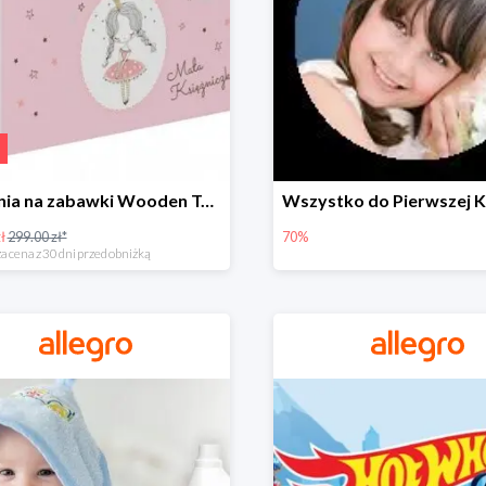
Skrzynia na zabawki Wooden Toys -57%
ł
299.00 zł*
70%
a cena z 30 dni przed obniżką