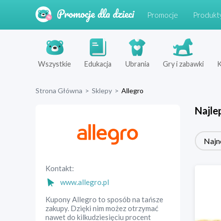
Promocje
Produkt
Wszystkie
Edukacja
Ubrania
Gry i zabawki
K
Strona Główna
>
Sklepy
>
Allegro
Najle
Najn
Kontakt:
www.allegro.pl
Kupony Allegro to sposób na tańsze
zakupy. Dzięki nim możez otrzymać
nawet do kilkudziesięciu procent