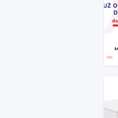
M
34%