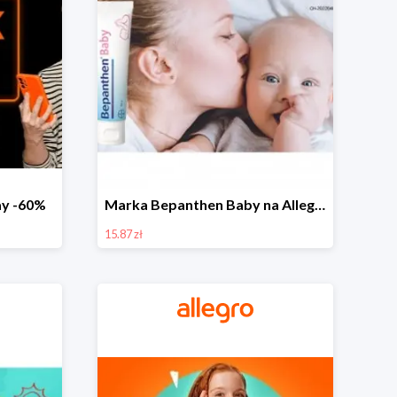
day -60%
Marka Bepanthen Baby na Allegro od 15,87 zł!
15.87 zł