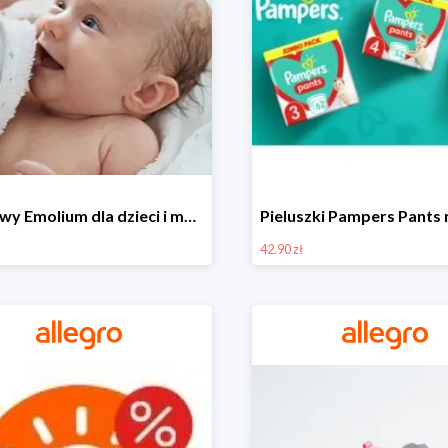
Zestawy Emolium dla dzieci i mam na Allegro od 35,99 zł
42.90 zł