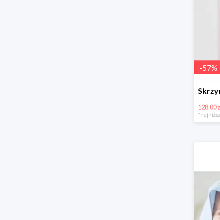
-
57
%
128.00 z
*najniższ