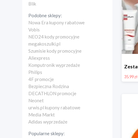
Blik
Podobne sklepy:
Nowa Era kupony rabatowe
Vobis
NEO24 kody promocyjne
megakoszulki.pl
Szumisie kody promocyjne
Aliexpress
Komputronik wyprzedaże
Philips
35.99 zł
4F promocje
Bezpieczna Rodzina
DECATHLON promocje
Neonet
urwis.pl kupony rabatowe
Media Markt
Adidas wyprzedaże
Popularne sklepy: