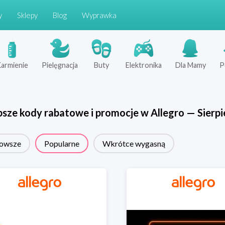
y
Sklepy
Blog
Wyprawka
armienie
Pielęgnacja
Buty
Elektronika
Dla Mamy
P
psze kody rabatowe i promocje w
Allegro
—
Sierpi
owsze
Popularne
Wkrótce wygasną