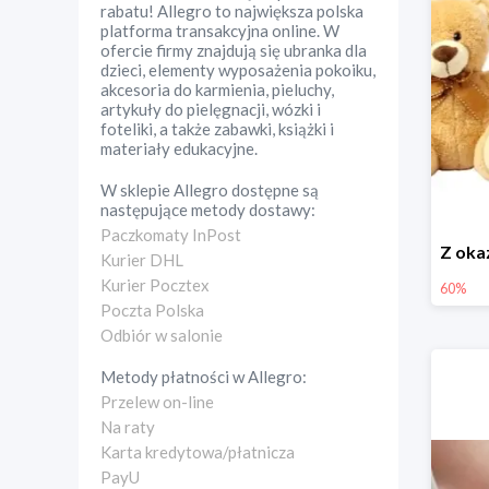
rabatu! Allegro to największa polska
platforma transakcyjna online. W
ofercie firmy znajdują się ubranka dla
dzieci, elementy wyposażenia pokoiku,
akcesoria do karmienia, pieluchy,
artykuły do pielęgnacji, wózki i
foteliki, a także zabawki, książki i
materiały edukacyjne.
W sklepie
Allegro
dostępne są
następujące metody dostawy:
Paczkomaty InPost
Kurier DHL
Kurier Pocztex
60%
Poczta Polska
Odbiór w salonie
Metody płatności w
Allegro
:
Przelew on-line
Na raty
Karta kredytowa/płatnicza
PayU