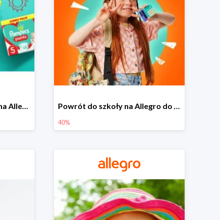
Pieluszki Pampers Pants na Allegro od 42,90 zł
Powrót do szkoły na Allegro do -40%
40%