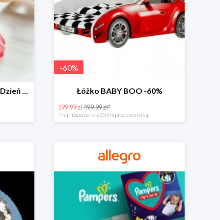
-
60
%
Zabawki dla maluszka na Dzień Dziecka na Allegro do -60%
Łóżko BABY BOO -60%
199.99 zł
499.99 zł*
*najniższa cena z 30 dni przed obniżką