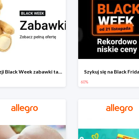
Z okazji Black Week zabawki taniej na allegro.pl
Szykuj się na Black Fri
60%