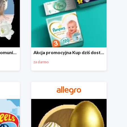
Wszystko do Pierwszej Komunii na Allegro do -70%
Akcja promocyjna Kup dziś dostawa jutro
za darmo