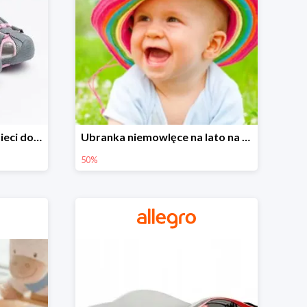
Sandałki na Allegro dla dzieci do -30%
Ubranka niemowlęce na lato na Allegro do -50%
50%