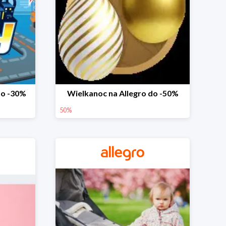
do -30%
Wielkanoc na Allegro do -50%
50%