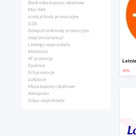
Biedronka kupony rabatowe
Moi-Mili
urwis.pl kody promocyjne
G2A
Komputronik kody promocyjne
nieprzeczytane.pl
Limango wyprzedaże
Ministore
4F promocje
Szumisie
40%
Erli promocje
Lullalove
Muza kupony rabatowe
Aliexpress
tołpa. wyprzedaże