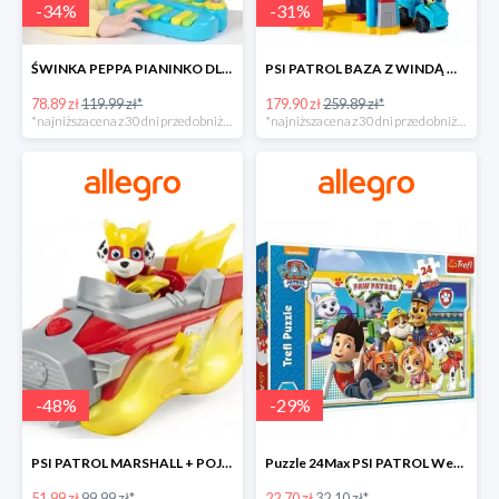
-
34
%
-
31
%
ŚWINKA PEPPA PIANINKO DLA DZIECI -34%
PSI PATROL BAZA Z WINDĄ WIEŻA + POJAZD AUTO REX -30%
78.89 zł
119.99 zł*
179.90 zł
259.89 zł*
*najniższa cena z 30 dni przed obniżką
*najniższa cena z 30 dni przed obniżką
-
48
%
-
29
%
PSI PATROL MARSHALL + POJAZD WÓZ STRAŻACKI DŹWIĘK -48%
Puzzle 24Max PSI PATROL Wesoła drużyna TREFL -29%
51.99 zł
99.99 zł*
22.70 zł
32.10 zł*