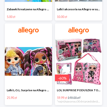
Zabawki kreatywne na Allegro w super cenach od 5 zł
Lalki i akcesoria na Allegro w super cenach od 10 zł
5.00 zł
10.00 zł
-
60
%
Lalki L.O.L. Surprise na Allegro w super cenach od 25,90 zł
LOL SURPRISE PODUSZKA TOREBKA SEKRETNY SCHOWEK MP3 -59%
25.90 zł
59.99 zł
149.00 zł*
*najniższa cena z 30 dni przed obniżką