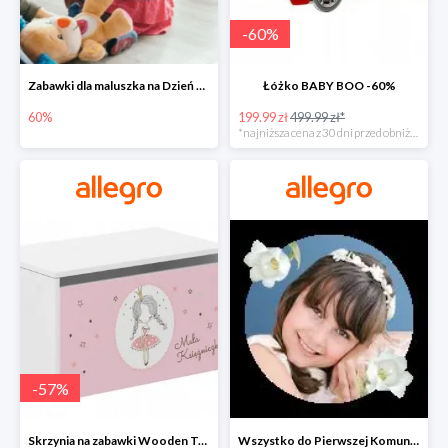
-
60
%
Zabawki dla maluszka na Dzień Dziecka na Allegro do -60%
Łóżko BABY BOO -60%
60%
199.99 zł
499.99 zł*
*najniższa cena z 30 dni przed obniżką
-
57
%
Skrzynia na zabawki Wooden Toys -57%
Wszystko do Pierwszej Komunii na Allegro do -70%