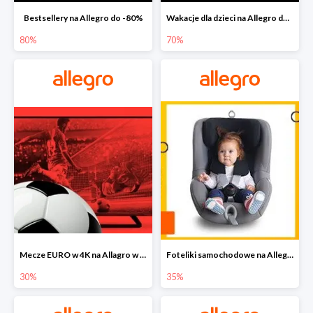
Bestsellery na Allegro do -80%
Wakacje dla dzieci na Allegro do -70%
80%
70%
Mecze EURO w 4K na Allagro w super cenach
Foteliki samochodowe na Allegro w super cenach
30%
35%