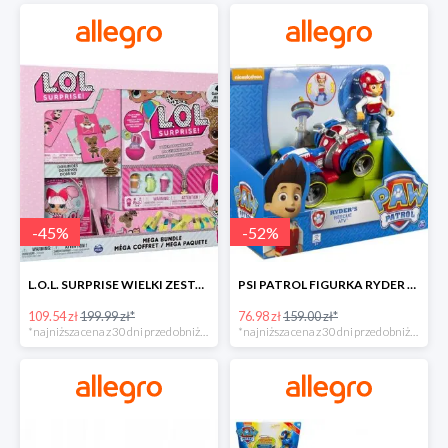
-
45
%
-
52
%
L.O.L. SURPRISE WIELKI ZESTAW NIESPODZIANKA 4 GRY -45%
PSI PATROL FIGURKA RYDER + QUAD POJAZD RATUNKOWY -51%
109.54 zł
199.99 zł*
76.98 zł
159.00 zł*
*najniższa cena z 30 dni przed obniżką
*najniższa cena z 30 dni przed obniżką