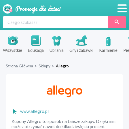
Promocje
Produkty
Sklepy
Wszystkie
Edukacja
Ubrania
Gry i zabawki
Karmienie
Pie
Blog
Strona Główna
>
Sklepy
>
Allegro
Wyprawka
www.allegro.pl
Kupony Allegro to sposób na tańsze zakupy. Dzięki nim
możez otrzymać nawet do kilkudziesięciu procent