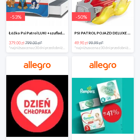
-
53
%
-
50
%
Łóżko Psi Patrol LUKI +szuflada+materac+grafika -52%
PSI PATROL POJAZD DELUXE FIGURKA MARSHALL MIGHTY -50%
379.00 zł
799.00 zł*
49.90 zł
99.99 zł*
*najniższa cena z 30 dni przed obniżką
*najniższa cena z 30 dni przed obniżką