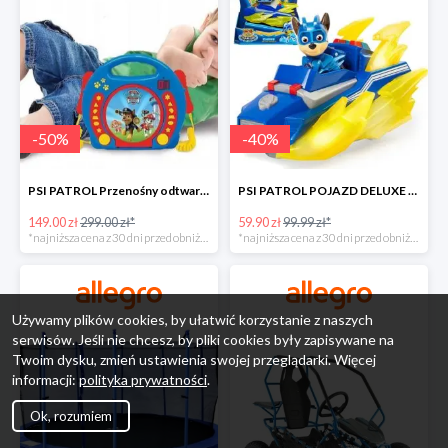
-
50
%
-
40
%
PSI PATROL Przenośny odtwarzacz CD Karaoke PAW -50%
PSI PATROL POJAZD DELUXE FIGURKA CHASE MIGHTY PUPS -40%
149.00 zł
299.00 zł*
59.90 zł
99.99 zł*
*najniższa cena z 30 dni przed obniżką
*najniższa cena z 30 dni przed obniżką
Używamy plików cookies, by ułatwić korzystanie z naszych
serwisów. Jeśli nie chcesz, by pliki cookies były zapisywane na
Twoim dysku, zmień ustawienia swojej przeglądarki. Więcej
informacji:
polityka prywatności
.
Ok, rozumiem