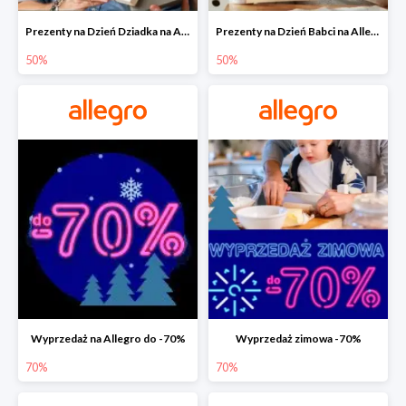
Prezenty na Dzień Dziadka na Allegro do -50%
Prezenty na Dzień Babci na Allegro do -50%
50%
50%
Wyprzedaż na Allegro do -70%
Wyprzedaż zimowa -70%
70%
70%