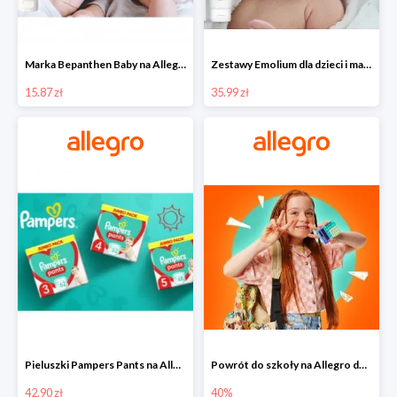
Marka Bepanthen Baby na Allegro od 15,87 zł!
Zestawy Emolium dla dzieci i mam na Allegro od 35,99 zł
15.87 zł
35.99 zł
Pieluszki Pampers Pants na Allegro od 42,90 zł
Powrót do szkoły na Allegro do -40%
42.90 zł
40%