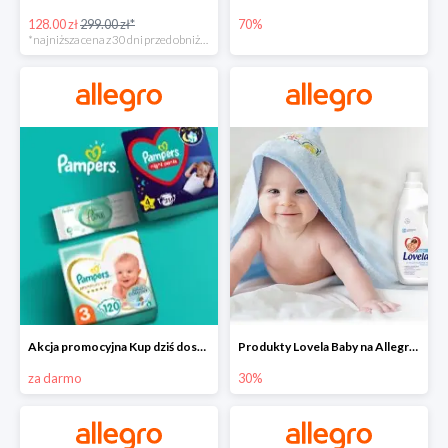
128.00 zł
299.00 zł*
70%
*najniższa cena z 30 dni przed obniżką
Akcja promocyjna Kup dziś dostawa jutro
Produkty Lovela Baby na Allegro do -30%
za darmo
30%