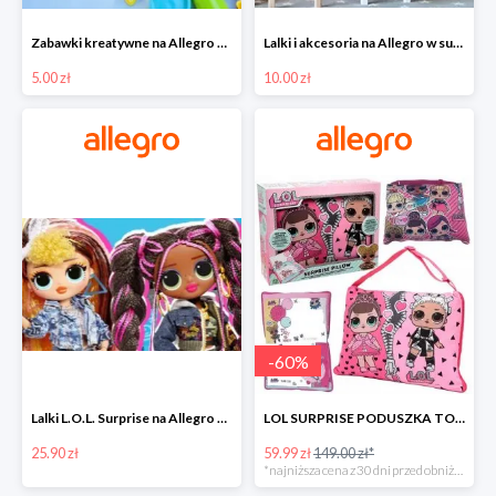
Zabawki kreatywne na Allegro w super cenach od 5 zł
Lalki i akcesoria na Allegro w super cenach od 10 zł
5.00 zł
10.00 zł
-
60
%
Lalki L.O.L. Surprise na Allegro w super cenach od 25,90 zł
LOL SURPRISE PODUSZKA TOREBKA SEKRETNY SCHOWEK MP3 -59%
25.90 zł
59.99 zł
149.00 zł*
*najniższa cena z 30 dni przed obniżką