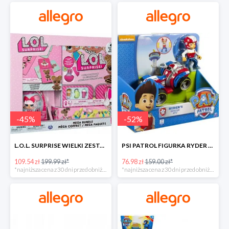
-
45
%
-
52
%
L.O.L. SURPRISE WIELKI ZESTAW NIESPODZIANKA 4 GRY -45%
PSI PATROL FIGURKA RYDER + QUAD POJAZD RATUNKOWY -51%
109.54 zł
199.99 zł*
76.98 zł
159.00 zł*
*najniższa cena z 30 dni przed obniżką
*najniższa cena z 30 dni przed obniżką