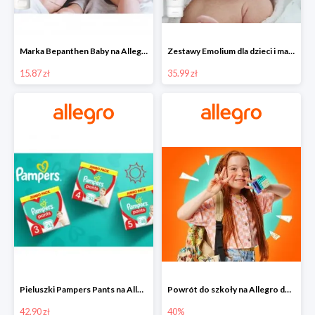
Marka Bepanthen Baby na Allegro od 15,87 zł!
Zestawy Emolium dla dzieci i mam na Allegro od 35,99 zł
15.87 zł
35.99 zł
Pieluszki Pampers Pants na Allegro od 42,90 zł
Powrót do szkoły na Allegro do -40%
42.90 zł
40%