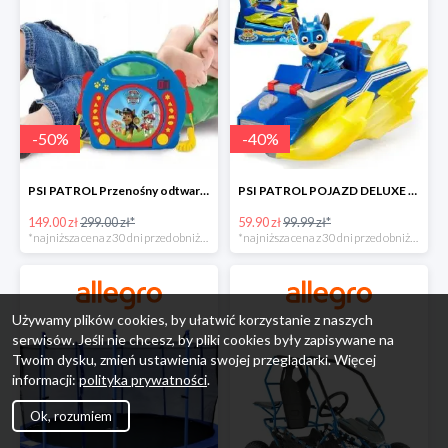
-
50
%
-
40
%
PSI PATROL Przenośny odtwarzacz CD Karaoke PAW -50%
PSI PATROL POJAZD DELUXE FIGURKA CHASE MIGHTY PUPS -40%
149.00 zł
299.00 zł*
59.90 zł
99.99 zł*
*najniższa cena z 30 dni przed obniżką
*najniższa cena z 30 dni przed obniżką
Używamy plików cookies, by ułatwić korzystanie z naszych
serwisów. Jeśli nie chcesz, by pliki cookies były zapisywane na
Twoim dysku, zmień ustawienia swojej przeglądarki. Więcej
informacji:
polityka prywatności
.
Ok, rozumiem