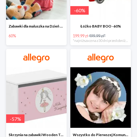
-
60
%
Zabawki dla maluszka na Dzień Dziecka na Allegro do -60%
Łóżko BABY BOO -60%
60%
199.99 zł
499.99 zł*
*najniższa cena z 30 dni przed obniżką
-
57
%
Skrzynia na zabawki Wooden Toys -57%
Wszystko do Pierwszej Komunii na Allegro do -70%