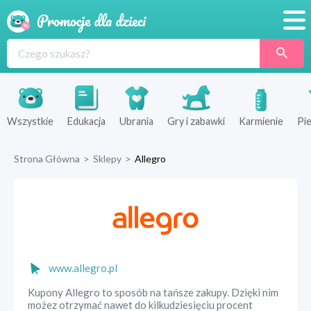
Promocje
Produkty
Sklepy
Wszystkie
Edukacja
Ubrania
Gry i zabawki
Karmienie
Pie
Blog
Strona Główna
>
Sklepy
>
Allegro
Wyprawka
www.allegro.pl
Kupony Allegro to sposób na tańsze zakupy. Dzięki nim
możez otrzymać nawet do kilkudziesięciu procent