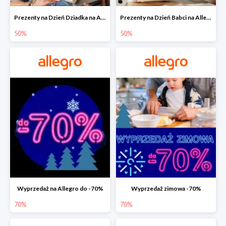
Prezenty na Dzień Dziadka na Allegro do -50%
Prezenty na Dzień Babci na Allegro do -50%
50%
50%
Wyprzedaż na Allegro do -70%
Wyprzedaż zimowa -70%
70%
70%