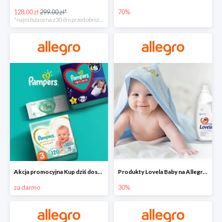
128.00 zł
299.00 zł*
70%
*najniższa cena z 30 dni przed obniżką
Akcja promocyjna Kup dziś dostawa jutro
Produkty Lovela Baby na Allegro do -30%
za darmo
30%