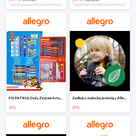
*najniższa cena z 30 dni przed obniżką
*najniższa cena z 30 dni przed obniżką
PSI PATROL Duży Zestaw Artystyczny 52 elementy na piąty komplet -50%
Zadbaj o malucha jesienią z Allegro do -80%
50%
80%