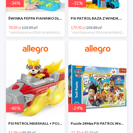
-
34
%
-
31
%
ŚWINKA PEPPA PIANINKO DLA DZIECI -34%
PSI PATROL BAZA Z WINDĄ WIEŻA + POJAZD AUTO REX -30%
78.89 zł
119.99 zł*
179.90 zł
259.89 zł*
*najniższa cena z 30 dni przed obniżką
*najniższa cena z 30 dni przed obniżką
-
48
%
-
29
%
PSI PATROL MARSHALL + POJAZD WÓZ STRAŻACKI DŹWIĘK -48%
Puzzle 24Max PSI PATROL Wesoła drużyna TREFL -29%
51.99 zł
99.99 zł*
22.70 zł
32.10 zł*