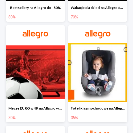
Bestsellery na Allegro do -80%
Wakacje dla dzieci na Allegro do -70%
80%
70%
Mecze EURO w 4K na Allagro w super cenach
Foteliki samochodowe na Allegro w super cenach
30%
35%