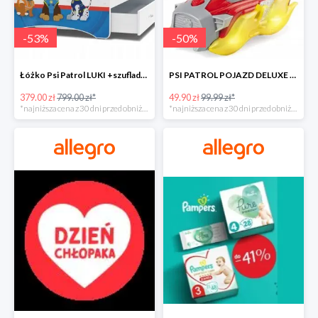
-
53
%
-
50
%
Łóżko Psi Patrol LUKI +szuflada+materac+grafika -52%
PSI PATROL POJAZD DELUXE FIGURKA MARSHALL MIGHTY -50%
379.00 zł
799.00 zł*
49.90 zł
99.99 zł*
*najniższa cena z 30 dni przed obniżką
*najniższa cena z 30 dni przed obniżką