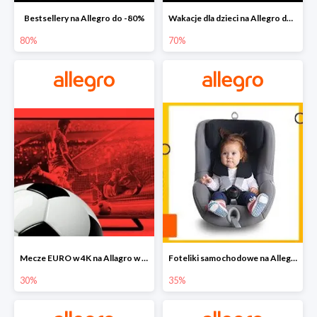
Bestsellery na Allegro do -80%
Wakacje dla dzieci na Allegro do -70%
80%
70%
Mecze EURO w 4K na Allagro w super cenach
Foteliki samochodowe na Allegro w super cenach
30%
35%