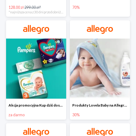
128.00 zł
299.00 zł*
70%
*najniższa cena z 30 dni przed obniżką
Akcja promocyjna Kup dziś dostawa jutro
Produkty Lovela Baby na Allegro do -30%
za darmo
30%