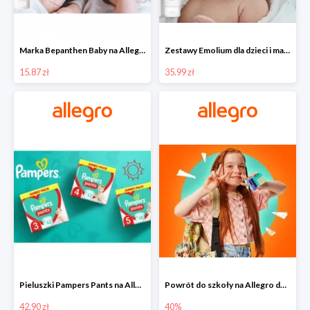
Marka Bepanthen Baby na Allegro od 15,87 zł!
Zestawy Emolium dla dzieci i mam na Allegro od 35,99 zł
15.87 zł
35.99 zł
Pieluszki Pampers Pants na Allegro od 42,90 zł
Powrót do szkoły na Allegro do -40%
42.90 zł
40%