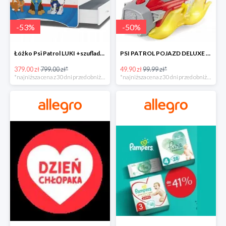
-
53
%
-
50
%
Łóżko Psi Patrol LUKI +szuflada+materac+grafika -52%
PSI PATROL POJAZD DELUXE FIGURKA MARSHALL MIGHTY -50%
379.00 zł
799.00 zł*
49.90 zł
99.99 zł*
*najniższa cena z 30 dni przed obniżką
*najniższa cena z 30 dni przed obniżką