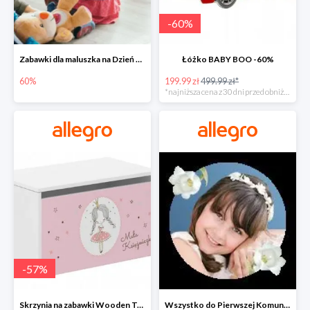
-
60
%
Zabawki dla maluszka na Dzień Dziecka na Allegro do -60%
Łóżko BABY BOO -60%
60%
199.99 zł
499.99 zł*
*najniższa cena z 30 dni przed obniżką
-
57
%
Skrzynia na zabawki Wooden Toys -57%
Wszystko do Pierwszej Komunii na Allegro do -70%