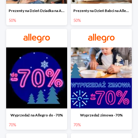
Prezenty na Dzień Dziadka na Allegro do -50%
Prezenty na Dzień Babci na Allegro do -50%
50%
50%
Wyprzedaż na Allegro do -70%
Wyprzedaż zimowa -70%
70%
70%