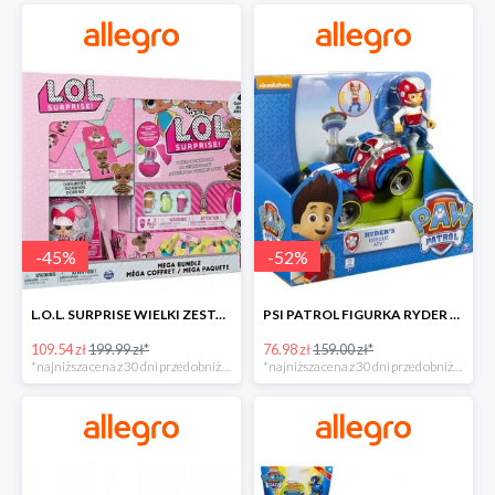
-
45
%
-
52
%
L.O.L. SURPRISE WIELKI ZESTAW NIESPODZIANKA 4 GRY -45%
PSI PATROL FIGURKA RYDER + QUAD POJAZD RATUNKOWY -51%
109.54 zł
199.99 zł*
76.98 zł
159.00 zł*
*najniższa cena z 30 dni przed obniżką
*najniższa cena z 30 dni przed obniżką