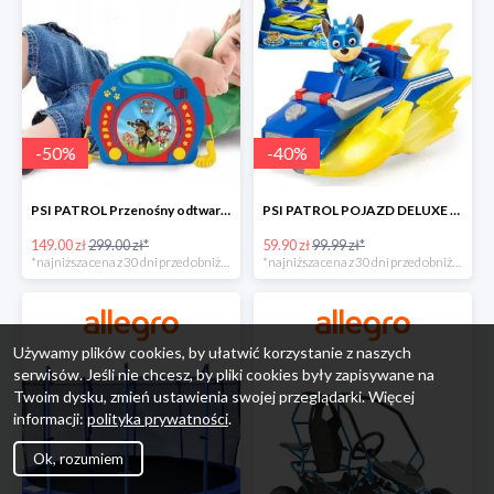
-
50
%
-
40
%
PSI PATROL Przenośny odtwarzacz CD Karaoke PAW -50%
PSI PATROL POJAZD DELUXE FIGURKA CHASE MIGHTY PUPS -40%
149.00 zł
299.00 zł*
59.90 zł
99.99 zł*
*najniższa cena z 30 dni przed obniżką
*najniższa cena z 30 dni przed obniżką
Używamy plików cookies, by ułatwić korzystanie z naszych
serwisów. Jeśli nie chcesz, by pliki cookies były zapisywane na
Twoim dysku, zmień ustawienia swojej przeglądarki. Więcej
informacji:
polityka prywatności
.
Ok, rozumiem