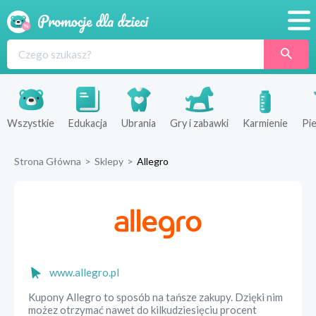
Promocje
Produkty
Sklepy
Wszystkie
Edukacja
Ubrania
Gry i zabawki
Karmienie
Pie
Blog
Strona Główna
>
Sklepy
>
Allegro
Wyprawka
www.allegro.pl
Kupony Allegro to sposób na tańsze zakupy. Dzięki nim
możez otrzymać nawet do kilkudziesięciu procent