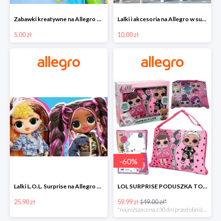
Zabawki kreatywne na Allegro w super cenach od 5 zł
Lalki i akcesoria na Allegro w super cenach od 10 zł
5.00 zł
10.00 zł
-
60
%
Lalki L.O.L. Surprise na Allegro w super cenach od 25,90 zł
LOL SURPRISE PODUSZKA TOREBKA SEKRETNY SCHOWEK MP3 -59%
25.90 zł
59.99 zł
149.00 zł*
*najniższa cena z 30 dni przed obniżką