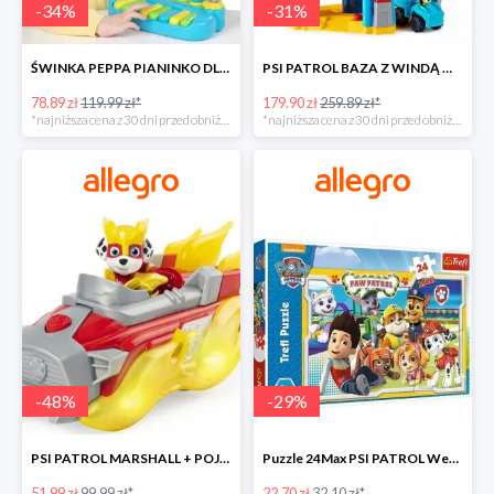
-
34
%
-
31
%
ŚWINKA PEPPA PIANINKO DLA DZIECI -34%
PSI PATROL BAZA Z WINDĄ WIEŻA + POJAZD AUTO REX -30%
78.89 zł
119.99 zł*
179.90 zł
259.89 zł*
*najniższa cena z 30 dni przed obniżką
*najniższa cena z 30 dni przed obniżką
-
48
%
-
29
%
PSI PATROL MARSHALL + POJAZD WÓZ STRAŻACKI DŹWIĘK -48%
Puzzle 24Max PSI PATROL Wesoła drużyna TREFL -29%
51.99 zł
99.99 zł*
22.70 zł
32.10 zł*