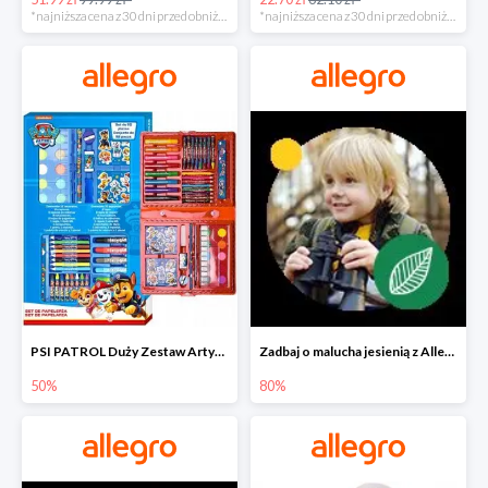
*najniższa cena z 30 dni przed obniżką
*najniższa cena z 30 dni przed obniżką
PSI PATROL Duży Zestaw Artystyczny 52 elementy na piąty komplet -50%
Zadbaj o malucha jesienią z Allegro do -80%
50%
80%