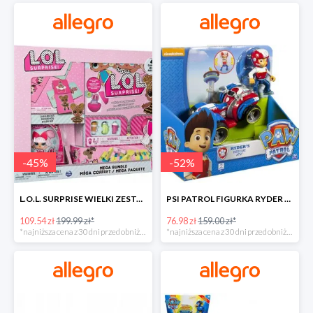
-
45
%
-
52
%
L.O.L. SURPRISE WIELKI ZESTAW NIESPODZIANKA 4 GRY -45%
PSI PATROL FIGURKA RYDER + QUAD POJAZD RATUNKOWY -51%
109.54 zł
199.99 zł*
76.98 zł
159.00 zł*
*najniższa cena z 30 dni przed obniżką
*najniższa cena z 30 dni przed obniżką