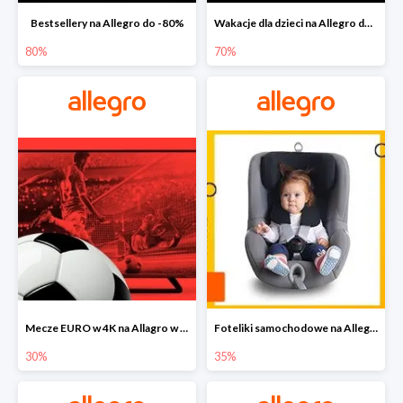
Bestsellery na Allegro do -80%
Wakacje dla dzieci na Allegro do -70%
80%
70%
Mecze EURO w 4K na Allagro w super cenach
Foteliki samochodowe na Allegro w super cenach
30%
35%