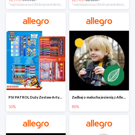
*najniższa cena z 30 dni przed obniżką
*najniższa cena z 30 dni przed obniżką
PSI PATROL Duży Zestaw Artystyczny 52 elementy na piąty komplet -50%
Zadbaj o malucha jesienią z Allegro do -80%
50%
80%