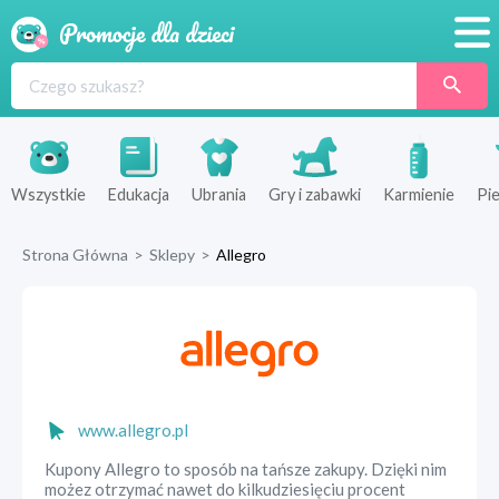
Promocje
Produkty
Sklepy
Wszystkie
Edukacja
Ubrania
Gry i zabawki
Karmienie
Pie
Blog
Strona Główna
>
Sklepy
>
Allegro
Wyprawka
www.allegro.pl
Kupony Allegro to sposób na tańsze zakupy. Dzięki nim
możez otrzymać nawet do kilkudziesięciu procent