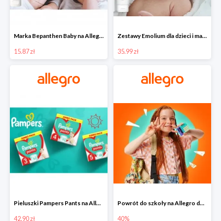
Marka Bepanthen Baby na Allegro od 15,87 zł!
Zestawy Emolium dla dzieci i mam na Allegro od 35,99 zł
15.87 zł
35.99 zł
Pieluszki Pampers Pants na Allegro od 42,90 zł
Powrót do szkoły na Allegro do -40%
42.90 zł
40%