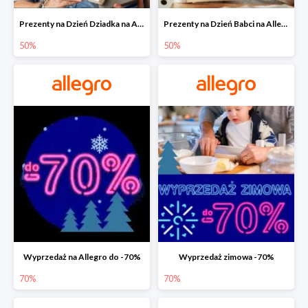
Prezenty na Dzień Dziadka na Allegro do -50%
Prezenty na Dzień Babci na Allegro do -50%
50%
50%
Wyprzedaż na Allegro do -70%
Wyprzedaż zimowa -70%
70%
70%