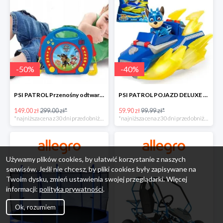
-
50
%
-
40
%
PSI PATROL Przenośny odtwarzacz CD Karaoke PAW -50%
PSI PATROL POJAZD DELUXE FIGURKA CHASE MIGHTY PUPS -40%
149.00 zł
299.00 zł*
59.90 zł
99.99 zł*
*najniższa cena z 30 dni przed obniżką
*najniższa cena z 30 dni przed obniżką
Używamy plików cookies, by ułatwić korzystanie z naszych
serwisów. Jeśli nie chcesz, by pliki cookies były zapisywane na
Twoim dysku, zmień ustawienia swojej przeglądarki. Więcej
informacji:
polityka prywatności
.
Ok, rozumiem