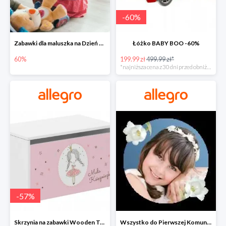
-
60
%
Zabawki dla maluszka na Dzień Dziecka na Allegro do -60%
Łóżko BABY BOO -60%
60%
199.99 zł
499.99 zł*
*najniższa cena z 30 dni przed obniżką
-
57
%
Skrzynia na zabawki Wooden Toys -57%
Wszystko do Pierwszej Komunii na Allegro do -70%