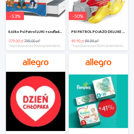
-
53
%
-
50
%
Łóżko Psi Patrol LUKI +szuflada+materac+grafika -52%
PSI PATROL POJAZD DELUXE FIGURKA MARSHALL MIGHTY -50%
379.00 zł
799.00 zł*
49.90 zł
99.99 zł*
*najniższa cena z 30 dni przed obniżką
*najniższa cena z 30 dni przed obniżką