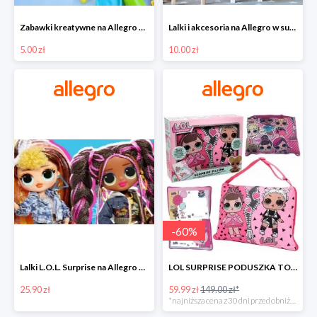
Zabawki kreatywne na Allegro w super cenach od 5 zł
Lalki i akcesoria na Allegro w super cenach od 10 zł
5.00 zł
10.00 zł
-
60
%
Lalki L.O.L. Surprise na Allegro w super cenach od 25,90 zł
LOL SURPRISE PODUSZKA TOREBKA SEKRETNY SCHOWEK MP3 -59%
25.90 zł
59.99 zł
149.00 zł*
*najniższa cena z 30 dni przed obniżką