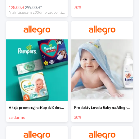
128.00 zł
299.00 zł*
70%
*najniższa cena z 30 dni przed obniżką
Akcja promocyjna Kup dziś dostawa jutro
Produkty Lovela Baby na Allegro do -30%
za darmo
30%