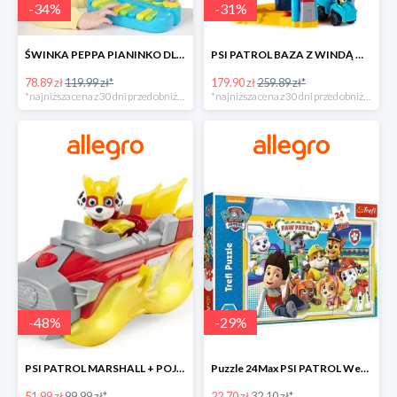
-
34
%
-
31
%
ŚWINKA PEPPA PIANINKO DLA DZIECI -34%
PSI PATROL BAZA Z WINDĄ WIEŻA + POJAZD AUTO REX -30%
78.89 zł
119.99 zł*
179.90 zł
259.89 zł*
*najniższa cena z 30 dni przed obniżką
*najniższa cena z 30 dni przed obniżką
-
48
%
-
29
%
PSI PATROL MARSHALL + POJAZD WÓZ STRAŻACKI DŹWIĘK -48%
Puzzle 24Max PSI PATROL Wesoła drużyna TREFL -29%
51.99 zł
99.99 zł*
22.70 zł
32.10 zł*