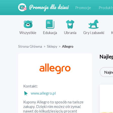
Promocje
Produkt
Wszystkie
Edukacja
Ubrania
Gry i zabawki
K
Strona Główna
>
Sklepy
>
Allegro
Najle
Najn
Kontakt:
www.allegro.pl
Kupony Allegro to sposób na tańsze
zakupy. Dzięki nim możez otrzymać
nawet do kilkudziesięciu procent