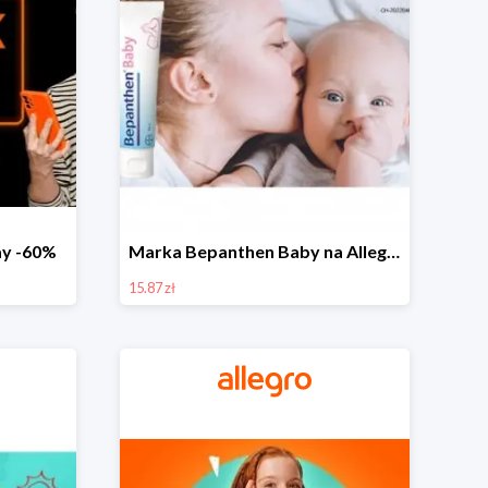
day -60%
Marka Bepanthen Baby na Allegro od 15,87 zł!
15.87 zł