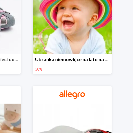
Sandałki na Allegro dla dzieci do -30%
Ubranka niemowlęce na lato na Allegro do -50%
50%