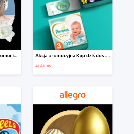
Wszystko do Pierwszej Komunii na Allegro do -70%
Akcja promocyjna Kup dziś dostawa jutro
za darmo