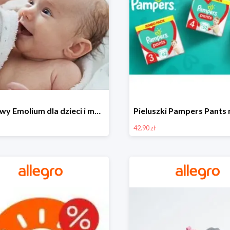
Zestawy Emolium dla dzieci i mam na Allegro od 35,99 zł
42.90 zł