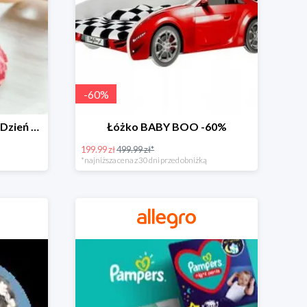
-
60
%
Zabawki dla maluszka na Dzień Dziecka na Allegro do -60%
Łóżko BABY BOO -60%
199.99 zł
499.99 zł*
*najniższa cena z 30 dni przed obniżką