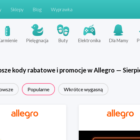
y
Sklepy
Blog
Wyprawka
armienie
Pielęgnacja
Buty
Elektronika
Dla Mamy
P
psze kody rabatowe i promocje w
Allegro
—
Sierpi
owsze
Popularne
Wkrótce wygasną