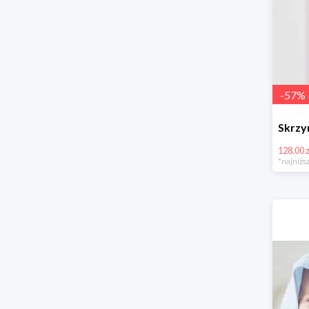
-
57
%
128.00 z
*najniższ