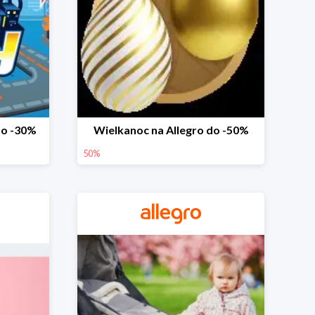
do -30%
Wielkanoc na Allegro do -50%
50%