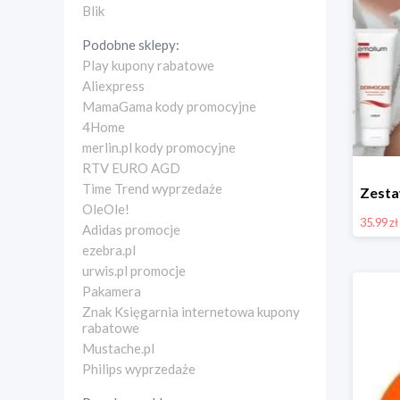
Blik
Podobne sklepy:
Play kupony rabatowe
Aliexpress
MamaGama kody promocyjne
4Home
merlin.pl kody promocyjne
RTV EURO AGD
Time Trend wyprzedaże
OleOle!
35.99 zł
Adidas promocje
ezebra.pl
urwis.pl promocje
Pakamera
Znak Księgarnia internetowa kupony
rabatowe
Mustache.pl
Philips wyprzedaże