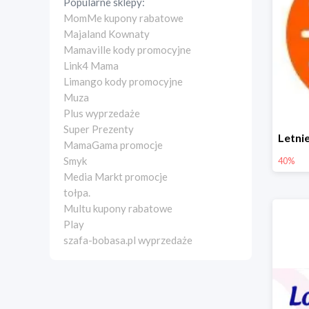
Popularne sklepy:
MomMe kupony rabatowe
Majaland Kownaty
Mamaville kody promocyjne
Link4 Mama
Limango kody promocyjne
Muza
Plus wyprzedaże
Super Prezenty
MamaGama promocje
Smyk
40%
Media Markt promocje
tołpa.
Multu kupony rabatowe
Play
szafa-bobasa.pl wyprzedaże