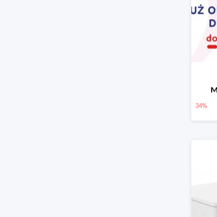
M
34%