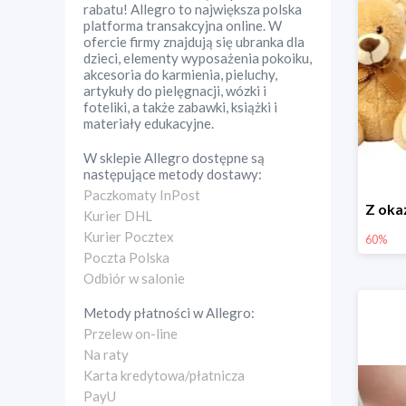
rabatu! Allegro to największa polska
platforma transakcyjna online. W
ofercie firmy znajdują się ubranka dla
dzieci, elementy wyposażenia pokoiku,
akcesoria do karmienia, pieluchy,
artykuły do pielęgnacji, wózki i
foteliki, a także zabawki, książki i
materiały edukacyjne.
W sklepie
Allegro
dostępne są
następujące metody dostawy:
Paczkomaty InPost
Kurier DHL
Kurier Pocztex
60%
Poczta Polska
Odbiór w salonie
Metody płatności w
Allegro
:
Przelew on-line
Na raty
Karta kredytowa/płatnicza
PayU