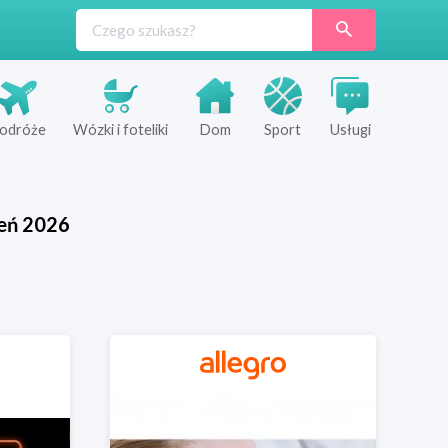
odróże
Wózki i foteliki
Dom
Sport
Usługi
eń
2026