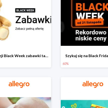
Z okazji Black Week zabawki taniej na allegro.pl
Szykuj się na Black Fri
60%