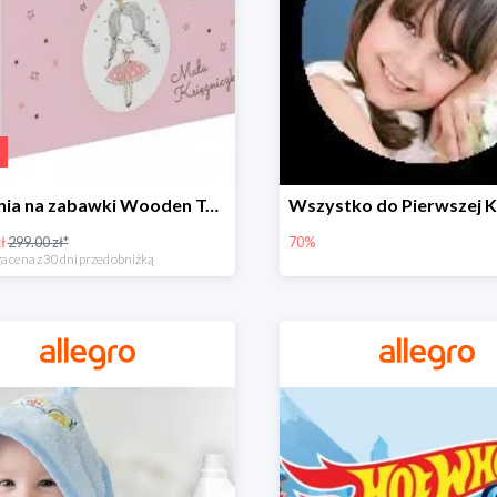
Skrzynia na zabawki Wooden Toys -57%
ł
299.00 zł*
70%
a cena z 30 dni przed obniżką