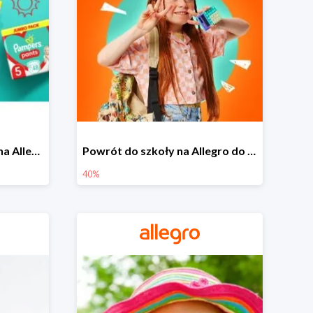
Pieluszki Pampers Pants na Allegro od 42,90 zł
Powrót do szkoły na Allegro do -40%
40%