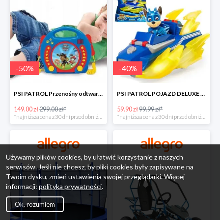
-
50
%
-
40
%
PSI PATROL Przenośny odtwarzacz CD Karaoke PAW -50%
PSI PATROL POJAZD DELUXE FIGURKA CHASE MIGHTY PUPS -40%
149.00 zł
299.00 zł*
59.90 zł
99.99 zł*
*najniższa cena z 30 dni przed obniżką
*najniższa cena z 30 dni przed obniżką
Używamy plików cookies, by ułatwić korzystanie z naszych
serwisów. Jeśli nie chcesz, by pliki cookies były zapisywane na
Twoim dysku, zmień ustawienia swojej przeglądarki. Więcej
informacji:
polityka prywatności
.
Ok, rozumiem