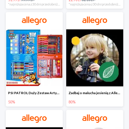
*najniższa cena z 30 dni przed obniżką
*najniższa cena z 30 dni przed obniżką
PSI PATROL Duży Zestaw Artystyczny 52 elementy na piąty komplet -50%
Zadbaj o malucha jesienią z Allegro do -80%
50%
80%