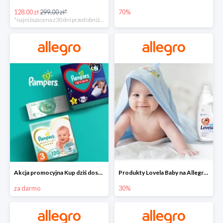
128.00 zł
299.00 zł*
70%
*najniższa cena z 30 dni przed obniżką
Akcja promocyjna Kup dziś dostawa jutro
Produkty Lovela Baby na Allegro do -30%
za darmo
30%