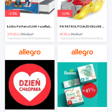
-
53
%
-
50
%
Łóżko Psi Patrol LUKI +szuflada+materac+grafika -52%
PSI PATROL POJAZD DELUXE FIGURKA MARSHALL MIGHTY -50%
379.00 zł
799.00 zł*
49.90 zł
99.99 zł*
*najniższa cena z 30 dni przed obniżką
*najniższa cena z 30 dni przed obniżką