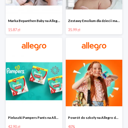
Marka Bepanthen Baby na Allegro od 15,87 zł!
Zestawy Emolium dla dzieci i mam na Allegro od 35,99 zł
15.87 zł
35.99 zł
Pieluszki Pampers Pants na Allegro od 42,90 zł
Powrót do szkoły na Allegro do -40%
42.90 zł
40%