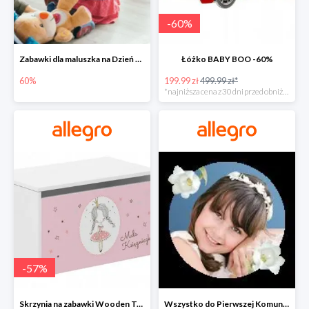
-
60
%
Zabawki dla maluszka na Dzień Dziecka na Allegro do -60%
Łóżko BABY BOO -60%
60%
199.99 zł
499.99 zł*
*najniższa cena z 30 dni przed obniżką
-
57
%
Skrzynia na zabawki Wooden Toys -57%
Wszystko do Pierwszej Komunii na Allegro do -70%