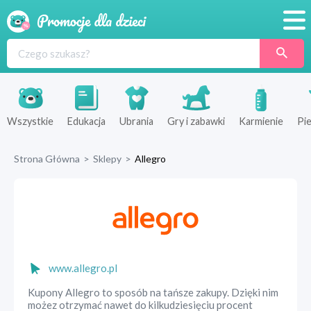
Promocje
Produkty
Sklepy
Wszystkie
Edukacja
Ubrania
Gry i zabawki
Karmienie
Pie
Blog
Strona Główna
>
Sklepy
>
Allegro
Wyprawka
www.allegro.pl
Kupony Allegro to sposób na tańsze zakupy. Dzięki nim
możez otrzymać nawet do kilkudziesięciu procent