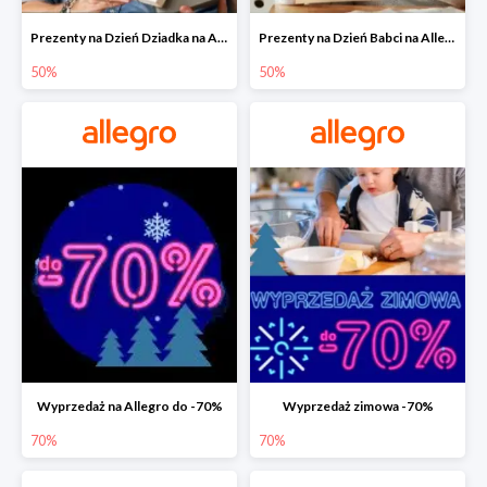
Prezenty na Dzień Dziadka na Allegro do -50%
Prezenty na Dzień Babci na Allegro do -50%
50%
50%
Wyprzedaż na Allegro do -70%
Wyprzedaż zimowa -70%
70%
70%