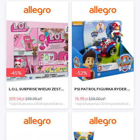
-
45
%
-
52
%
L.O.L. SURPRISE WIELKI ZESTAW NIESPODZIANKA 4 GRY -45%
PSI PATROL FIGURKA RYDER + QUAD POJAZD RATUNKOWY -51%
109.54 zł
199.99 zł*
76.98 zł
159.00 zł*
*najniższa cena z 30 dni przed obniżką
*najniższa cena z 30 dni przed obniżką