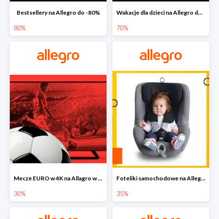
Bestsellery na Allegro do -80%
Wakacje dla dzieci na Allegro do -70%
80%
70%
Mecze EURO w 4K na Allagro w super cenach
Foteliki samochodowe na Allegro w super cenach
30%
35%