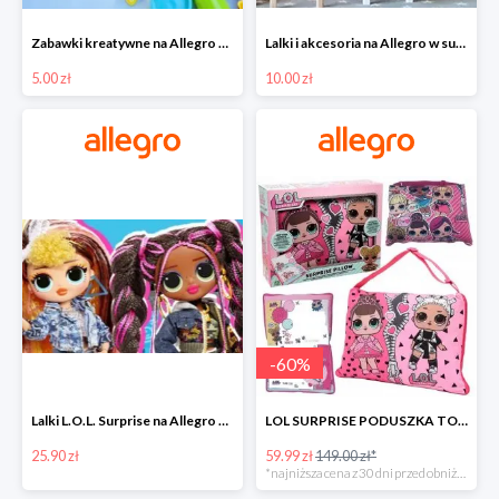
Zabawki kreatywne na Allegro w super cenach od 5 zł
Lalki i akcesoria na Allegro w super cenach od 10 zł
5.00 zł
10.00 zł
-
60
%
Lalki L.O.L. Surprise na Allegro w super cenach od 25,90 zł
LOL SURPRISE PODUSZKA TOREBKA SEKRETNY SCHOWEK MP3 -59%
25.90 zł
59.99 zł
149.00 zł*
*najniższa cena z 30 dni przed obniżką