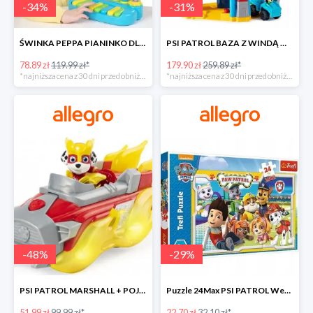
-
34
%
-
31
%
ŚWINKA PEPPA PIANINKO DLA DZIECI -34%
PSI PATROL BAZA Z WINDĄ WIEŻA + POJAZD AUTO REX -30%
78.89 zł
119.99 zł*
179.90 zł
259.89 zł*
*najniższa cena z 30 dni przed obniżką
*najniższa cena z 30 dni przed obniżką
-
48
%
-
29
%
PSI PATROL MARSHALL + POJAZD WÓZ STRAŻACKI DŹWIĘK -48%
Puzzle 24Max PSI PATROL Wesoła drużyna TREFL -29%
51.99 zł
99.99 zł*
22.70 zł
32.10 zł*