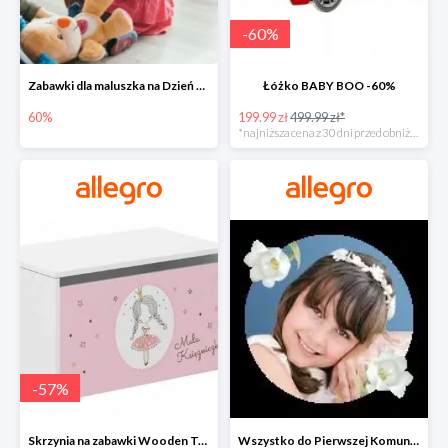
-
60
%
Zabawki dla maluszka na Dzień Dziecka na Allegro do -60%
Łóżko BABY BOO -60%
60%
199.99 zł
499.99 zł*
*najniższa cena z 30 dni przed obniżką
-
57
%
Skrzynia na zabawki Wooden Toys -57%
Wszystko do Pierwszej Komunii na Allegro do -70%