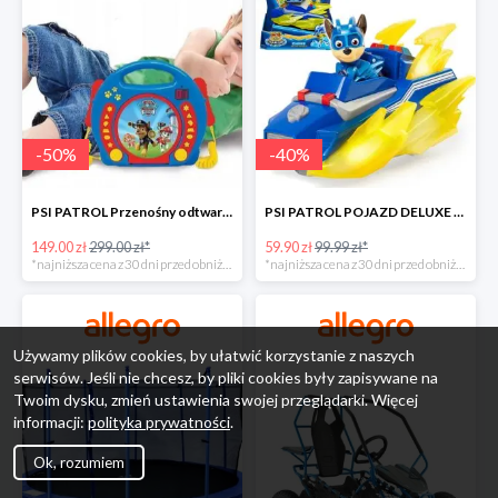
-
50
%
-
40
%
PSI PATROL Przenośny odtwarzacz CD Karaoke PAW -50%
PSI PATROL POJAZD DELUXE FIGURKA CHASE MIGHTY PUPS -40%
149.00 zł
299.00 zł*
59.90 zł
99.99 zł*
*najniższa cena z 30 dni przed obniżką
*najniższa cena z 30 dni przed obniżką
Używamy plików cookies, by ułatwić korzystanie z naszych
serwisów. Jeśli nie chcesz, by pliki cookies były zapisywane na
Twoim dysku, zmień ustawienia swojej przeglądarki. Więcej
informacji:
polityka prywatności
.
Ok, rozumiem