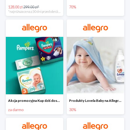
128.00 zł
299.00 zł*
70%
*najniższa cena z 30 dni przed obniżką
Akcja promocyjna Kup dziś dostawa jutro
Produkty Lovela Baby na Allegro do -30%
za darmo
30%