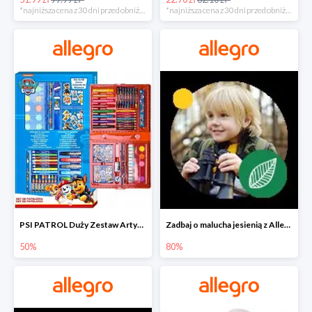
*najniższa cena z 30 dni przed obniżką
*najniższa cena z 30 dni przed obniżką
PSI PATROL Duży Zestaw Artystyczny 52 elementy na piąty komplet -50%
Zadbaj o malucha jesienią z Allegro do -80%
50%
80%