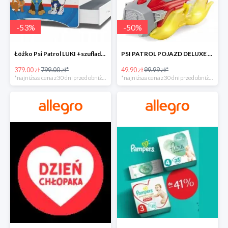
-
53
%
-
50
%
Łóżko Psi Patrol LUKI +szuflada+materac+grafika -52%
PSI PATROL POJAZD DELUXE FIGURKA MARSHALL MIGHTY -50%
379.00 zł
799.00 zł*
49.90 zł
99.99 zł*
*najniższa cena z 30 dni przed obniżką
*najniższa cena z 30 dni przed obniżką