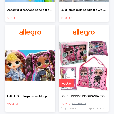
Zabawki kreatywne na Allegro w super cenach od 5 zł
Lalki i akcesoria na Allegro w super cenach od 10 zł
5.00 zł
10.00 zł
-
60
%
Lalki L.O.L. Surprise na Allegro w super cenach od 25,90 zł
LOL SURPRISE PODUSZKA TOREBKA SEKRETNY SCHOWEK MP3 -59%
25.90 zł
59.99 zł
149.00 zł*
*najniższa cena z 30 dni przed obniżką