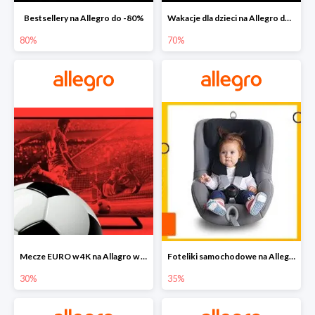
Bestsellery na Allegro do -80%
Wakacje dla dzieci na Allegro do -70%
80%
70%
Mecze EURO w 4K na Allagro w super cenach
Foteliki samochodowe na Allegro w super cenach
30%
35%