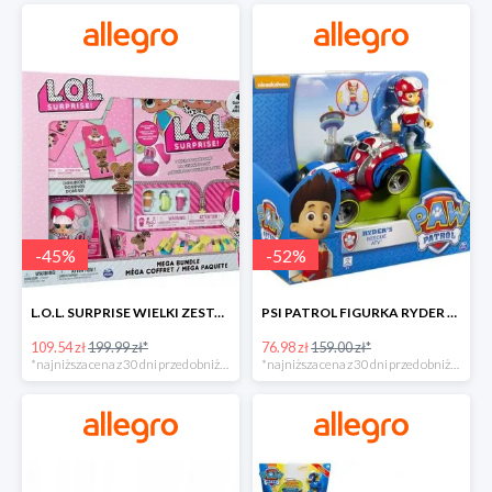
-
45
%
-
52
%
L.O.L. SURPRISE WIELKI ZESTAW NIESPODZIANKA 4 GRY -45%
PSI PATROL FIGURKA RYDER + QUAD POJAZD RATUNKOWY -51%
109.54 zł
199.99 zł*
76.98 zł
159.00 zł*
*najniższa cena z 30 dni przed obniżką
*najniższa cena z 30 dni przed obniżką