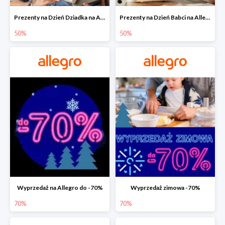
Prezenty na Dzień Dziadka na Allegro do -50%
Prezenty na Dzień Babci na Allegro do -50%
50%
50%
Wyprzedaż na Allegro do -70%
Wyprzedaż zimowa -70%
70%
70%