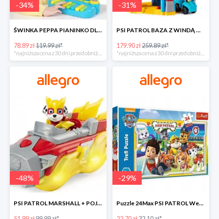
-
34
%
-
31
%
ŚWINKA PEPPA PIANINKO DLA DZIECI -34%
PSI PATROL BAZA Z WINDĄ WIEŻA + POJAZD AUTO REX -30%
78.89 zł
119.99 zł*
179.90 zł
259.89 zł*
*najniższa cena z 30 dni przed obniżką
*najniższa cena z 30 dni przed obniżką
-
48
%
-
29
%
PSI PATROL MARSHALL + POJAZD WÓZ STRAŻACKI DŹWIĘK -48%
Puzzle 24Max PSI PATROL Wesoła drużyna TREFL -29%
51.99 zł
99.99 zł*
22.70 zł
32.10 zł*