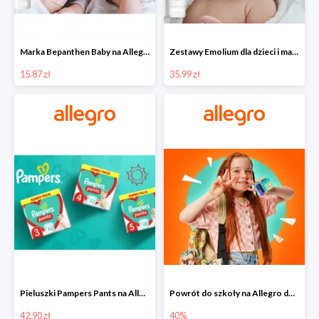
Marka Bepanthen Baby na Allegro od 15,87 zł!
Zestawy Emolium dla dzieci i mam na Allegro od 35,99 zł
15.87 zł
35.99 zł
Pieluszki Pampers Pants na Allegro od 42,90 zł
Powrót do szkoły na Allegro do -40%
42.90 zł
40%