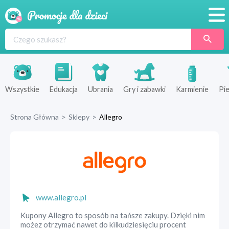
Promocje
Produkty
Sklepy
Wszystkie
Edukacja
Ubrania
Gry i zabawki
Karmienie
Pie
Blog
Strona Główna
>
Sklepy
>
Allegro
Wyprawka
www.allegro.pl
Kupony Allegro to sposób na tańsze zakupy. Dzięki nim
możez otrzymać nawet do kilkudziesięciu procent