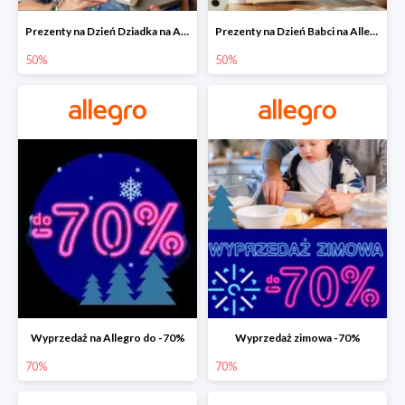
Prezenty na Dzień Dziadka na Allegro do -50%
Prezenty na Dzień Babci na Allegro do -50%
50%
50%
Wyprzedaż na Allegro do -70%
Wyprzedaż zimowa -70%
70%
70%