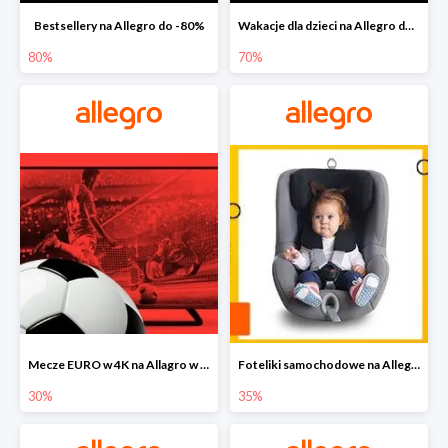
Bestsellery na Allegro do -80%
Wakacje dla dzieci na Allegro do -70%
80%
70%
Mecze EURO w 4K na Allagro w super cenach
Foteliki samochodowe na Allegro w super cenach
30%
35%