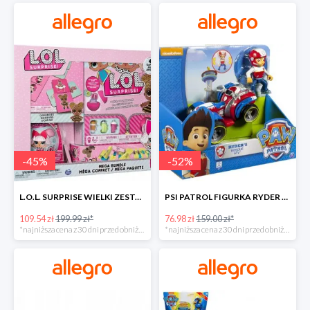
-
45
%
-
52
%
L.O.L. SURPRISE WIELKI ZESTAW NIESPODZIANKA 4 GRY -45%
PSI PATROL FIGURKA RYDER + QUAD POJAZD RATUNKOWY -51%
109.54 zł
199.99 zł*
76.98 zł
159.00 zł*
*najniższa cena z 30 dni przed obniżką
*najniższa cena z 30 dni przed obniżką