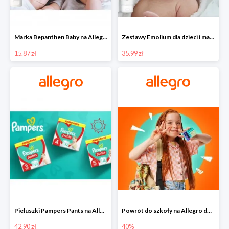
Marka Bepanthen Baby na Allegro od 15,87 zł!
Zestawy Emolium dla dzieci i mam na Allegro od 35,99 zł
15.87 zł
35.99 zł
Pieluszki Pampers Pants na Allegro od 42,90 zł
Powrót do szkoły na Allegro do -40%
42.90 zł
40%