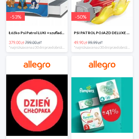
-
53
%
-
50
%
Łóżko Psi Patrol LUKI +szuflada+materac+grafika -52%
PSI PATROL POJAZD DELUXE FIGURKA MARSHALL MIGHTY -50%
379.00 zł
799.00 zł*
49.90 zł
99.99 zł*
*najniższa cena z 30 dni przed obniżką
*najniższa cena z 30 dni przed obniżką