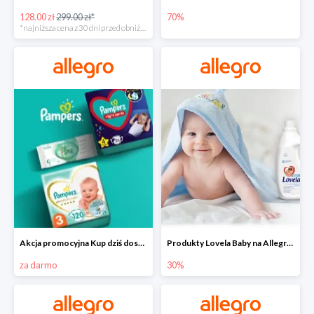
128.00 zł
299.00 zł*
70%
*najniższa cena z 30 dni przed obniżką
Akcja promocyjna Kup dziś dostawa jutro
Produkty Lovela Baby na Allegro do -30%
za darmo
30%