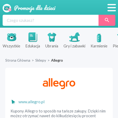
Promocje
Produkty
Sklepy
Wszystkie
Edukacja
Ubrania
Gry i zabawki
Karmienie
Pie
Blog
Strona Główna
>
Sklepy
>
Allegro
Wyprawka
www.allegro.pl
Kupony Allegro to sposób na tańsze zakupy. Dzięki nim
możez otrzymać nawet do kilkudziesięciu procent