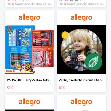
*najniższa cena z 30 dni przed obniżką
*najniższa cena z 30 dni przed obniżką
PSI PATROL Duży Zestaw Artystyczny 52 elementy na piąty komplet -50%
Zadbaj o malucha jesienią z Allegro do -80%
50%
80%