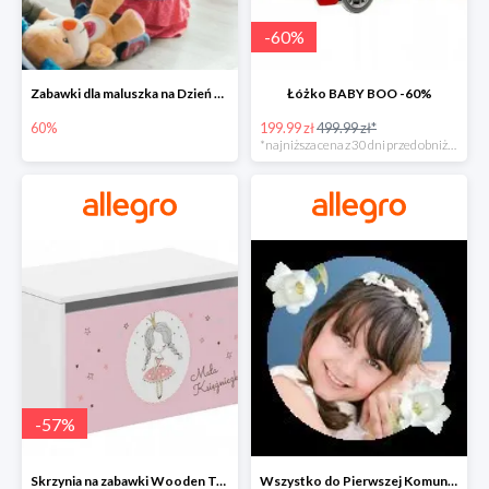
-
60
%
Zabawki dla maluszka na Dzień Dziecka na Allegro do -60%
Łóżko BABY BOO -60%
60%
199.99 zł
499.99 zł*
*najniższa cena z 30 dni przed obniżką
-
57
%
Skrzynia na zabawki Wooden Toys -57%
Wszystko do Pierwszej Komunii na Allegro do -70%