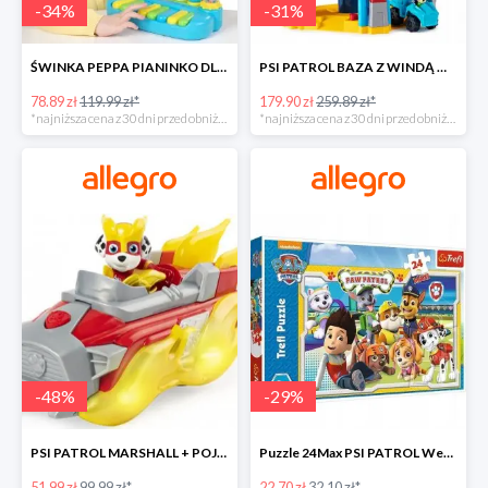
-
34
%
-
31
%
ŚWINKA PEPPA PIANINKO DLA DZIECI -34%
PSI PATROL BAZA Z WINDĄ WIEŻA + POJAZD AUTO REX -30%
78.89 zł
119.99 zł*
179.90 zł
259.89 zł*
*najniższa cena z 30 dni przed obniżką
*najniższa cena z 30 dni przed obniżką
-
48
%
-
29
%
PSI PATROL MARSHALL + POJAZD WÓZ STRAŻACKI DŹWIĘK -48%
Puzzle 24Max PSI PATROL Wesoła drużyna TREFL -29%
51.99 zł
99.99 zł*
22.70 zł
32.10 zł*