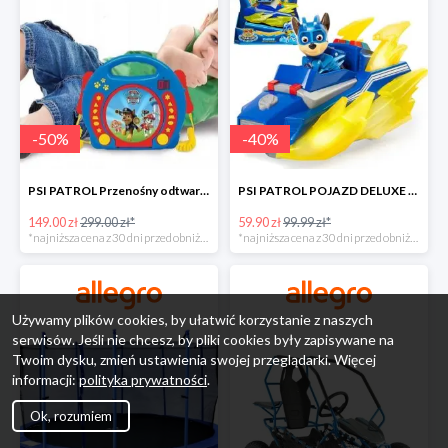
-
50
%
-
40
%
PSI PATROL Przenośny odtwarzacz CD Karaoke PAW -50%
PSI PATROL POJAZD DELUXE FIGURKA CHASE MIGHTY PUPS -40%
149.00 zł
299.00 zł*
59.90 zł
99.99 zł*
*najniższa cena z 30 dni przed obniżką
*najniższa cena z 30 dni przed obniżką
Używamy plików cookies, by ułatwić korzystanie z naszych
serwisów. Jeśli nie chcesz, by pliki cookies były zapisywane na
Twoim dysku, zmień ustawienia swojej przeglądarki. Więcej
informacji:
polityka prywatności
.
Ok, rozumiem