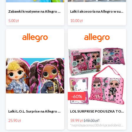
Zabawki kreatywne na Allegro w super cenach od 5 zł
Lalki i akcesoria na Allegro w super cenach od 10 zł
5.00 zł
10.00 zł
-
60
%
Lalki L.O.L. Surprise na Allegro w super cenach od 25,90 zł
LOL SURPRISE PODUSZKA TOREBKA SEKRETNY SCHOWEK MP3 -59%
25.90 zł
59.99 zł
149.00 zł*
*najniższa cena z 30 dni przed obniżką