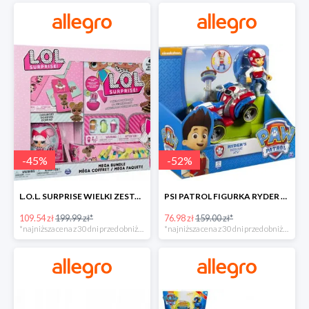
-
45
%
-
52
%
L.O.L. SURPRISE WIELKI ZESTAW NIESPODZIANKA 4 GRY -45%
PSI PATROL FIGURKA RYDER + QUAD POJAZD RATUNKOWY -51%
109.54 zł
199.99 zł*
76.98 zł
159.00 zł*
*najniższa cena z 30 dni przed obniżką
*najniższa cena z 30 dni przed obniżką