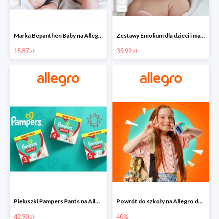
Marka Bepanthen Baby na Allegro od 15,87 zł!
Zestawy Emolium dla dzieci i mam na Allegro od 35,99 zł
15.87 zł
35.99 zł
Pieluszki Pampers Pants na Allegro od 42,90 zł
Powrót do szkoły na Allegro do -40%
42.90 zł
40%