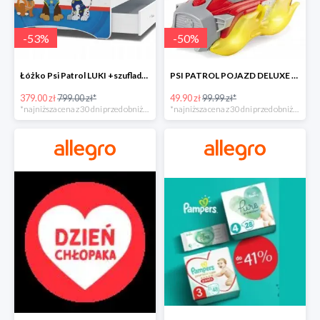
-
53
%
-
50
%
Łóżko Psi Patrol LUKI +szuflada+materac+grafika -52%
PSI PATROL POJAZD DELUXE FIGURKA MARSHALL MIGHTY -50%
379.00 zł
799.00 zł*
49.90 zł
99.99 zł*
*najniższa cena z 30 dni przed obniżką
*najniższa cena z 30 dni przed obniżką