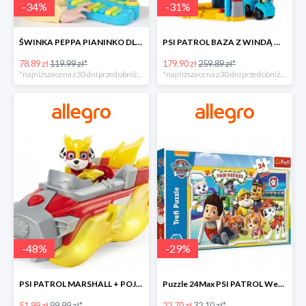
-
34
%
-
31
%
ŚWINKA PEPPA PIANINKO DLA DZIECI -34%
PSI PATROL BAZA Z WINDĄ WIEŻA + POJAZD AUTO REX -30%
78.89 zł
119.99 zł*
179.90 zł
259.89 zł*
*najniższa cena z 30 dni przed obniżką
*najniższa cena z 30 dni przed obniżką
-
48
%
-
29
%
PSI PATROL MARSHALL + POJAZD WÓZ STRAŻACKI DŹWIĘK -48%
Puzzle 24Max PSI PATROL Wesoła drużyna TREFL -29%
51.99 zł
99.99 zł*
22.70 zł
32.10 zł*