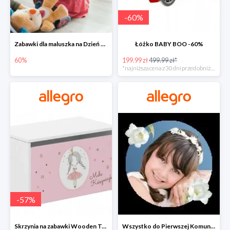
-
60
%
Zabawki dla maluszka na Dzień Dziecka na Allegro do -60%
Łóżko BABY BOO -60%
60%
199.99 zł
499.99 zł*
*najniższa cena z 30 dni przed obniżką
-
57
%
Skrzynia na zabawki Wooden Toys -57%
Wszystko do Pierwszej Komunii na Allegro do -70%