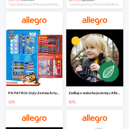
*najniższa cena z 30 dni przed obniżką
*najniższa cena z 30 dni przed obniżką
PSI PATROL Duży Zestaw Artystyczny 52 elementy na piąty komplet -50%
Zadbaj o malucha jesienią z Allegro do -80%
50%
80%