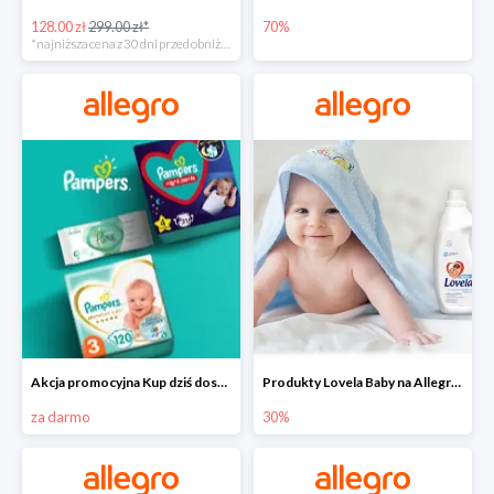
128.00 zł
299.00 zł*
70%
*najniższa cena z 30 dni przed obniżką
Akcja promocyjna Kup dziś dostawa jutro
Produkty Lovela Baby na Allegro do -30%
za darmo
30%