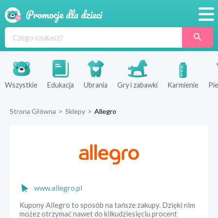
Promocje
Produkty
Sklepy
Wszystkie
Edukacja
Ubrania
Gry i zabawki
Karmienie
Pie
Blog
Strona Główna
>
Sklepy
>
Allegro
Wyprawka
www.allegro.pl
Kupony Allegro to sposób na tańsze zakupy. Dzięki nim
możez otrzymać nawet do kilkudziesięciu procent