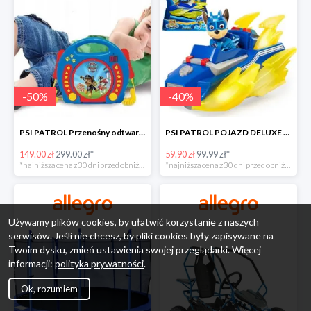
-
50
%
-
40
%
PSI PATROL Przenośny odtwarzacz CD Karaoke PAW -50%
PSI PATROL POJAZD DELUXE FIGURKA CHASE MIGHTY PUPS -40%
149.00 zł
299.00 zł*
59.90 zł
99.99 zł*
*najniższa cena z 30 dni przed obniżką
*najniższa cena z 30 dni przed obniżką
Używamy plików cookies, by ułatwić korzystanie z naszych
serwisów. Jeśli nie chcesz, by pliki cookies były zapisywane na
Twoim dysku, zmień ustawienia swojej przeglądarki. Więcej
informacji:
polityka prywatności
.
Ok, rozumiem