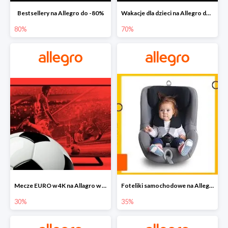
Bestsellery na Allegro do -80%
Wakacje dla dzieci na Allegro do -70%
80%
70%
Mecze EURO w 4K na Allagro w super cenach
Foteliki samochodowe na Allegro w super cenach
30%
35%