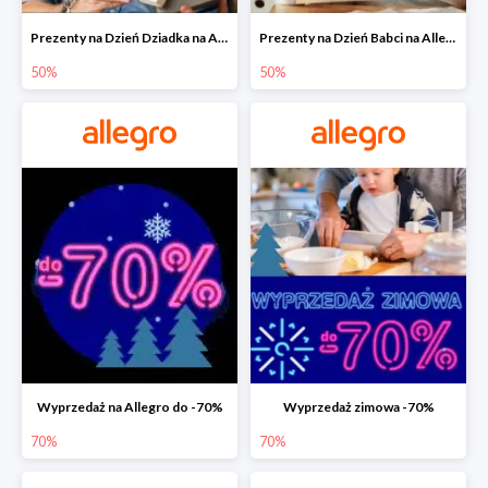
Prezenty na Dzień Dziadka na Allegro do -50%
Prezenty na Dzień Babci na Allegro do -50%
50%
50%
Wyprzedaż na Allegro do -70%
Wyprzedaż zimowa -70%
70%
70%