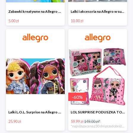
Zabawki kreatywne na Allegro w super cenach od 5 zł
Lalki i akcesoria na Allegro w super cenach od 10 zł
5.00 zł
10.00 zł
-
60
%
Lalki L.O.L. Surprise na Allegro w super cenach od 25,90 zł
LOL SURPRISE PODUSZKA TOREBKA SEKRETNY SCHOWEK MP3 -59%
25.90 zł
59.99 zł
149.00 zł*
*najniższa cena z 30 dni przed obniżką