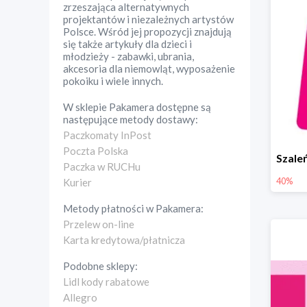
zrzeszająca alternatywnych
projektantów i niezależnych artystów
Polsce. Wśród jej propozycji znajdują
się także artykuły dla dzieci i
młodzieży - zabawki, ubrania,
akcesoria dla niemowląt, wyposażenie
pokoiku i wiele innych.
W sklepie
Pakamera
dostępne są
następujące metody dostawy:
Paczkomaty InPost
Poczta Polska
Paczka w RUCHu
40%
Kurier
Metody płatności w
Pakamera
:
Przelew on-line
Karta kredytowa/płatnicza
Podobne sklepy:
Lidl kody rabatowe
Allegro