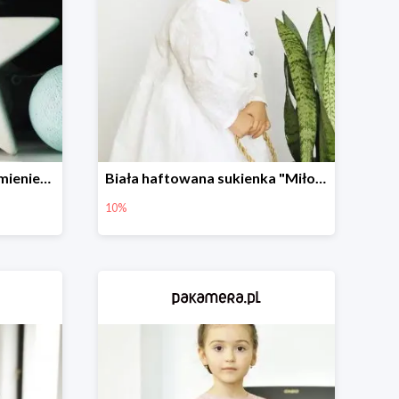
Porcelanowa Gwiazda z imieniem i datą urodzenia dziecka -20%
Biała haftowana sukienka "Miłość"
10%