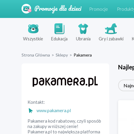
Promocje
Produkt
Wszystkie
Edukacja
Ubrania
Gry i zabawki
K
Strona Główna
>
Sklepy
>
Pakamera
Najle
Najn
Kontakt:
www.pakamera.pl
Pakamera kod rabatowy, czyli sposób
na zakupy w niższej cenie!
Pakamera.pl to największa platforma