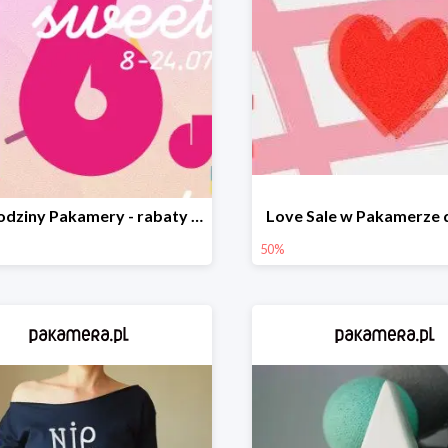
16. urodziny Pakamery - rabaty do -40%
Love Sale w Pakamerze 
50%