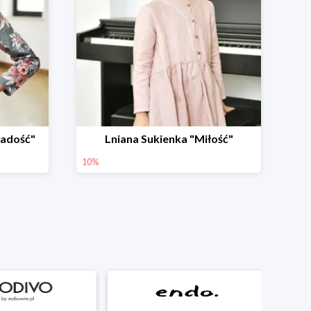
Radość"
Lniana Sukienka "Miłość"
10%