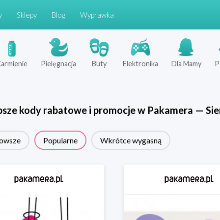
y
Sklepy
Blog
Wyprawka
armienie
Pielęgnacja
Buty
Elektronika
Dla Mamy
P
psze kody rabatowe i promocje w
Pakamera
—
Sie
owsze
Popularne
Wkrótce wygasną