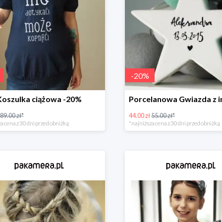
-
20
%
Koszulka ciążowa -20%
89.00 zł*
44.00 zł
55.00 zł*
a cena z 30 dni przed obniżką
*najniższa cena z 30 dni przed obniżką