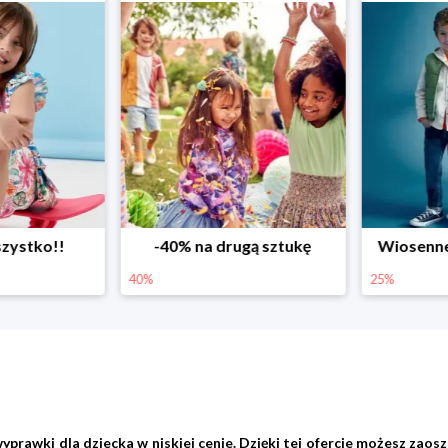
ystko!!
-40% na drugą sztukę
Wiosenne r
40%
25%
wki dla dziecka w niskiej cenie. Dzięki tej ofercie możesz zaoszc