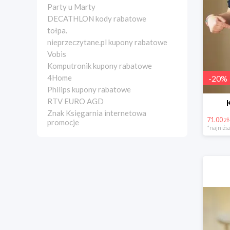
Party u Marty
DECATHLON kody rabatowe
tołpa.
nieprzeczytane.pl kupony rabatowe
Vobis
Komputronik kupony rabatowe
4Home
-
20
%
Philips kupony rabatowe
RTV EURO AGD
Znak Księgarnia internetowa
71.00 zł
promocje
*najniższ