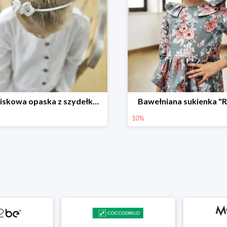
Bezuciskowa opaska z szydełkowym motylkiem
Bawełniana sukienka "
10%