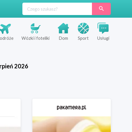
odróże
Wózki i foteliki
Dom
Sport
Usługi
rpień
2026