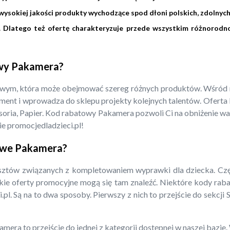
ysokiej jakości produkty wychodzące spod dłoni polskich, zdolnych
w. Dlatego też ofertę charakteryzuje przede wszystkim różnorod
owy Pakamera?
owym, która może obejmować szereg różnych produktów. Wśród ni
ment i wprowadza do sklepu projekty kolejnych talentów. Oferta P
cesoria, Papier. Kod rabatowy Pakamera pozwoli Ci na obniżenie w
e promocjedladzieci.pl!
towe Pakamera?
ztów związanych z kompletowaniem wyprawki dla dziecka. Część
stkie oferty promocyjne mogą się tam znaleźć. Niektóre kody ra
pl. Są na to dwa sposoby. Pierwszy z nich to przejście do sekcji
mera to przejście do jednej z kategorii dostępnej w naszej bazi