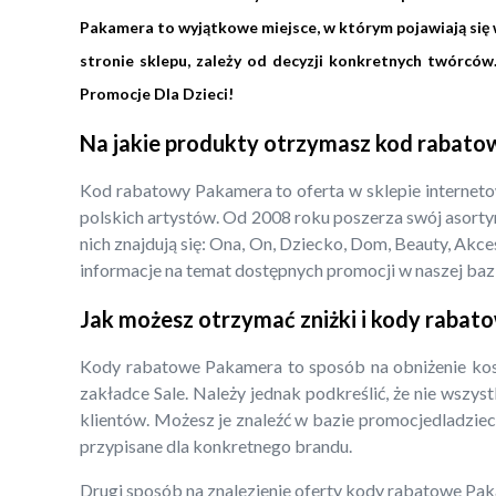
Pakamera to wyjątkowe miejsce, w którym pojawiają się w
stronie sklepu, zależy od decyzji konkretnych twórcó
Promocje Dla Dzieci!
Na jakie produkty otrzymasz kod rabat
Kod rabatowy Pakamera to oferta w sklepie internet
polskich artystów. Od 2008 roku poszerza swój asorty
nich znajdują się: Ona, On, Dziecko, Dom, Beauty, Ak
informacje na temat dostępnych promocji w naszej bazi
Jak możesz otrzymać zniżki i kody raba
Kody rabatowe Pakamera to sposób na obniżenie kos
zakładce Sale. Należy jednak podkreślić, że nie wszy
klientów. Możesz je znaleźć w bazie promocjedladzieci.
przypisane dla konkretnego brandu.
Drugi sposób na znalezienie oferty kody rabatowe Paka