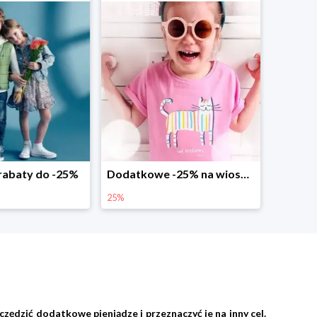
abaty do -25%
Dodatkowe -25% na wiosenne nowości
25%
zędzić dodatkowe pieniądze i przeznaczyć je na inny cel.