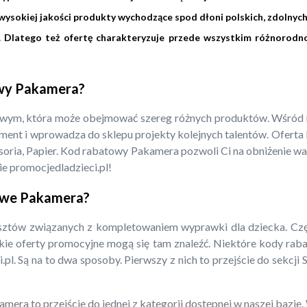
ysokiej jakości produkty wychodzące spod dłoni polskich, zdolnych
w. Dlatego też ofertę charakteryzuje przede wszystkim różnorod
owy Pakamera?
owym, która może obejmować szereg różnych produktów. Wśród ni
ment i wprowadza do sklepu projekty kolejnych talentów. Oferta P
cesoria, Papier. Kod rabatowy Pakamera pozwoli Ci na obniżenie w
e promocjedladzieci.pl!
towe Pakamera?
ztów związanych z kompletowaniem wyprawki dla dziecka. Część
stkie oferty promocyjne mogą się tam znaleźć. Niektóre kody ra
pl. Są na to dwa sposoby. Pierwszy z nich to przejście do sekcji
mera to przejście do jednej z kategorii dostępnej w naszej bazi