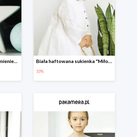
Porcelanowa Gwiazda z imieniem i datą urodzenia dziecka -20%
Biała haftowana sukienka "Miłość"
10%