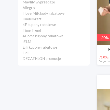
Maylily wyprzedaże
Allegro
I love Milk kody rabatowe
Kinderkraft
4F kupony rabatowe
Time Trend
4Home kupony rabatowe
-
20
%
iELM
Erli kupony rabatowe
Lidl
71.00 zł
DECATHLON promocje
*najniższ