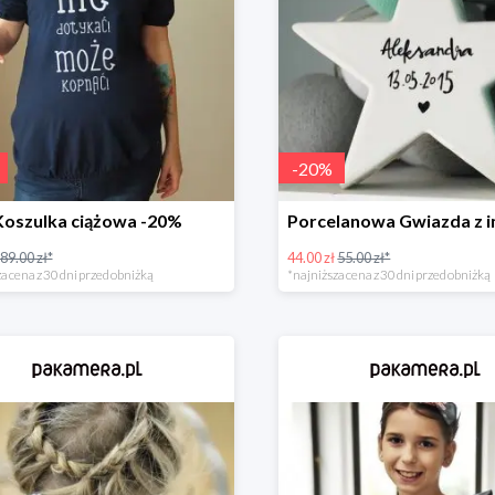
-
20
%
Koszulka ciążowa -20%
89.00 zł*
44.00 zł
55.00 zł*
a cena z 30 dni przed obniżką
*najniższa cena z 30 dni przed obniżką