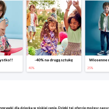
ystko!!
-40% na drugą sztukę
Wiosenne r
40%
25%
wki dla dziecka w niskiej cenie. Dzięki tej ofercie możesz zaoszc