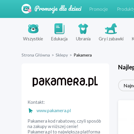
Promocje
Produkt
Wszystkie
Edukacja
Ubrania
Gry i zabawki
K
Strona Główna
>
Sklepy
>
Pakamera
Najle
Najn
Kontakt:
www.pakamera.pl
Pakamera kod rabatowy, czyli sposób
na zakupy w niższej cenie!
Pakamera.pl to największa platforma