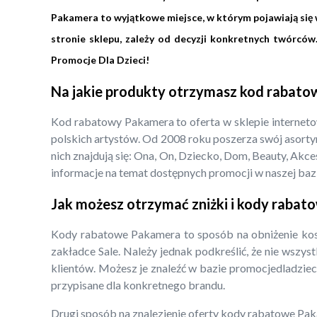
Pakamera to wyjątkowe miejsce, w którym pojawiają się w
stronie sklepu, zależy od decyzji konkretnych twórcó
Promocje Dla Dzieci!
Na jakie produkty otrzymasz kod rabat
Kod rabatowy Pakamera to oferta w sklepie internet
polskich artystów. Od 2008 roku poszerza swój asorty
nich znajdują się: Ona, On, Dziecko, Dom, Beauty, Ak
informacje na temat dostępnych promocji w naszej bazi
Jak możesz otrzymać zniżki i kody raba
Kody rabatowe Pakamera to sposób na obniżenie kos
zakładce Sale. Należy jednak podkreślić, że nie wszy
klientów. Możesz je znaleźć w bazie promocjedladzieci.
przypisane dla konkretnego brandu.
Drugi sposób na znalezienie oferty kody rabatowe Paka