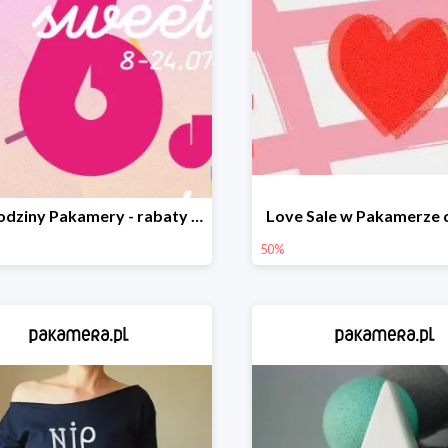
16. urodziny Pakamery - rabaty do -40%
Love Sale w Pakamerze 
50%