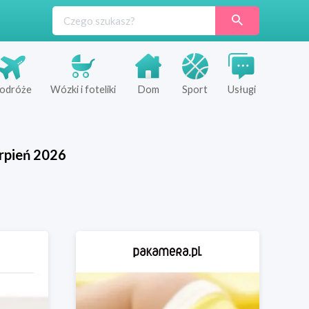
odróże
Wózki i foteliki
Dom
Sport
Usługi
rpień
2026