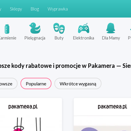
y
Sklepy
Blog
Wyprawka
armienie
Pielęgnacja
Buty
Elektronika
Dla Mamy
P
psze kody rabatowe i promocje w
Pakamera
—
Sie
owsze
Popularne
Wkrótce wygasną