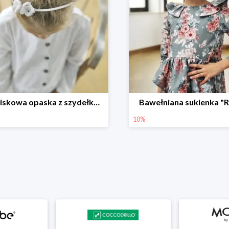
Bezuciskowa opaska z szydełkowym motylkiem
Bawełniana sukienka "
10%