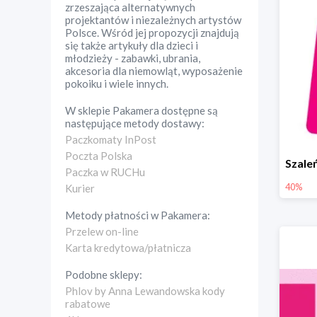
zrzeszająca alternatywnych
projektantów i niezależnych artystów
Polsce. Wśród jej propozycji znajdują
się także artykuły dla dzieci i
młodzieży - zabawki, ubrania,
akcesoria dla niemowląt, wyposażenie
pokoiku i wiele innych.
W sklepie
Pakamera
dostępne są
następujące metody dostawy:
Paczkomaty InPost
Poczta Polska
Paczka w RUCHu
40%
Kurier
Metody płatności w
Pakamera
:
Przelew on-line
Karta kredytowa/płatnicza
Podobne sklepy:
Phlov by Anna Lewandowska kody
rabatowe