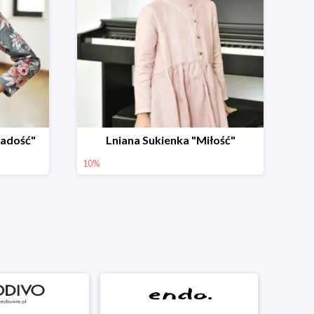
Radość"
Lniana Sukienka "Miłość"
10%