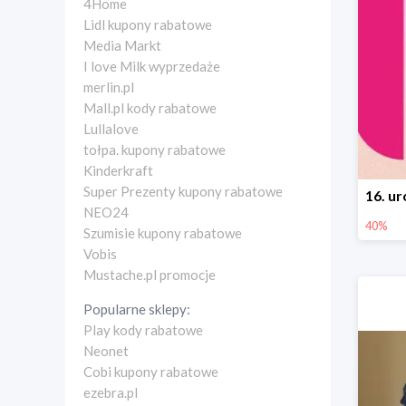
4Home
Lidl kupony rabatowe
Media Markt
I love Milk wyprzedaże
merlin.pl
Mall.pl kody rabatowe
Lullalove
tołpa. kupony rabatowe
Kinderkraft
Super Prezenty kupony rabatowe
NEO24
40%
Szumisie kupony rabatowe
Vobis
Mustache.pl promocje
Popularne sklepy:
Play kody rabatowe
Neonet
Cobi kupony rabatowe
ezebra.pl