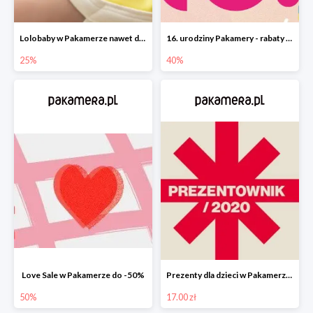
Lolobaby w Pakamerze nawet do 25%
16. urodziny Pakamery - rabaty do -40%
25%
40%
Love Sale w Pakamerze do -50%
Prezenty dla dzieci w Pakamerze od 17 zł
50%
17.00 zł