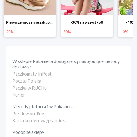
Pierwsze wiosenne zakupy -20%
-30% na wszystko!!
-40% n
20%
30%
40%
W sklepie
Pakamera
dostępne są następujące metody
dostawy:
Paczkomaty InPost
Poczta Polska
Paczka w RUCHu
Kurier
Metody płatności w
Pakamera
:
Przelew on-line
Karta kredytowa/płatnicza
Podobne sklepy: