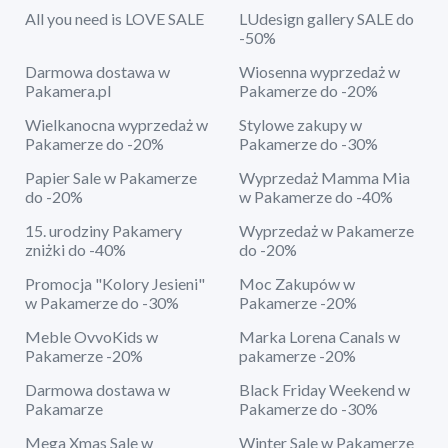
All you need is LOVE SALE
LUdesign gallery SALE do
-50%
Darmowa dostawa w
Wiosenna wyprzedaż w
Pakamera.pl
Pakamerze do -20%
Wielkanocna wyprzedaż w
Stylowe zakupy w
Pakamerze do -20%
Pakamerze do -30%
Papier Sale w Pakamerze
Wyprzedaż Mamma Mia
do -20%
w Pakamerze do -40%
15. urodziny Pakamery
Wyprzedaż w Pakamerze
zniżki do -40%
do -20%
Promocja "Kolory Jesieni"
Moc Zakupów w
w Pakamerze do -30%
Pakamerze -20%
Meble OvvoKids w
Marka Lorena Canals w
Pakamerze -20%
pakamerze -20%
Darmowa dostawa w
Black Friday Weekend w
Pakamarze
Pakamerze do -30%
Mega Xmas Sale w
Winter Sale w Pakamerze