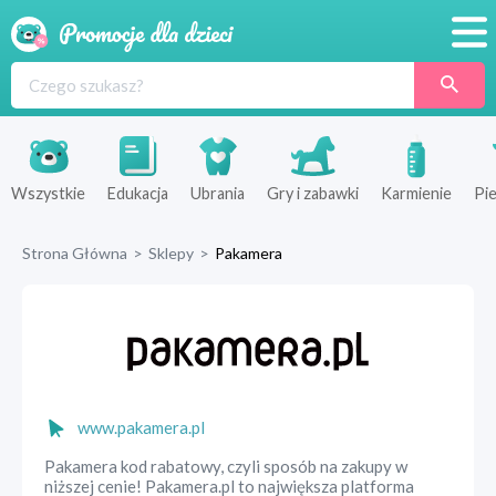
Promocje
Produkty
Sklepy
Wszystkie
Edukacja
Ubrania
Gry i zabawki
Karmienie
Pie
Blog
Strona Główna
>
Sklepy
>
Pakamera
Wyprawka
www.pakamera.pl
Pakamera kod rabatowy, czyli sposób na zakupy w
niższej cenie! Pakamera.pl to największa platforma