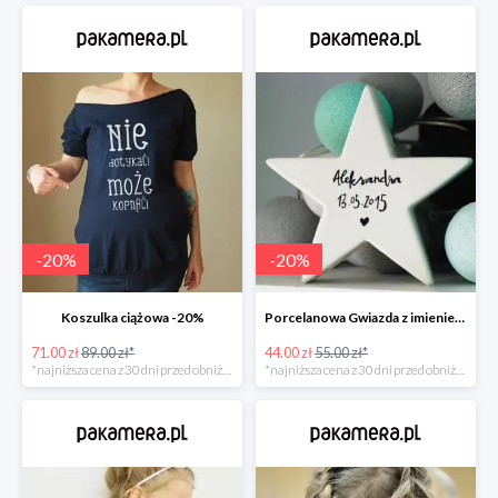
-
20
%
-
20
%
Koszulka ciążowa -20%
Porcelanowa Gwiazda z imieniem i datą urodzenia dziecka -20%
71.00 zł
89.00 zł*
44.00 zł
55.00 zł*
*najniższa cena z 30 dni przed obniżką
*najniższa cena z 30 dni przed obniżką