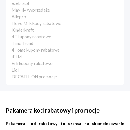
ezebra.pl
Maylily wyprzedaże
Allegro
I love Milk kody rabatowe
Kinderkraft
4F kupony rabatowe
Time Trend
4Home kupony rabatowe
iELM
Erli kupony rabatowe
Lidl
DECATHLON promocje
Pakamera kod rabatowy i promocje
Pakamera kod rabatowy to szansa na skompletowanie