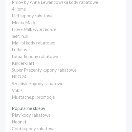
Phlov by Anna Lewandowska kody rabatowe
4Home
Lidl kupony rabatowe
Media Markt
I love Milk wyprzedaże
merlin.pl
Mall.pl kody rabatowe
Lullalove
tołpa. kupony rabatowe
Kinderkraft
Super Prezenty kupony rabatowe
NEO24
Szumisie kupony rabatowe
Vobis
Mustache.pl promocje
Popularne sklepy:
Play kody rabatowe
Neonet
Cobi kupony rabatowe