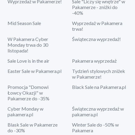
Wyprzedaż w Pakamerze!
Sale "Liczy się wnętrze" w
Pakamerze - zniżki do
-40%
Mid Season Sale
Wyprzedaż w Pakamera
trwa!
W Pakamera Cyber
Świąteczna wyprzedaż!
Monday trwa do 30
listopada!
Sale Love is in the air
Pakamera wyprzedaż
Easter Sale w Pakamera.pl
Tydzień stylowych zniżek
w Pakamerze!
Promocja "Domowi
Black Sale na Pakamera.pl
Łowcy Okazji" w
Pakamerze do -35%
Cyber Monday w
Świąteczna wyprzedaż w
pakamera.pl
pakamera.pl
Blask Sale w Pakamerze
Winter Sale do -50% w
do -30%
Pakamera