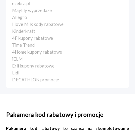
ezebra.pl
Maylily wyprzedaże
Allegro
I love Milk kody rabatowe
Kinderkraft
4F kupony rabatowe
Time Trend
4Home kupony rabatowe
iELM
Erli kupony rabatowe
Lidl
DECATHLON promocje
Pakamera kod rabatowy i promocje
Pakamera kod rabatowy to szansa na skompletowanie