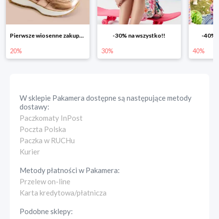
Pierwsze wiosenne zakupy -20%
-30% na wszystko!!
-40% n
20%
30%
40%
W sklepie
Pakamera
dostępne są następujące metody
dostawy:
Paczkomaty InPost
Poczta Polska
Paczka w RUCHu
Kurier
Metody płatności w
Pakamera
:
Przelew on-line
Karta kredytowa/płatnicza
Podobne sklepy: