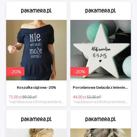
-
20
%
-
20
%
Koszulka ciążowa -20%
Porcelanowa Gwiazda z imieniem i datą urodzenia dziecka -20%
71.00 zł
89.00 zł*
44.00 zł
55.00 zł*
*najniższa cena z 30 dni przed obniżką
*najniższa cena z 30 dni przed obniżką