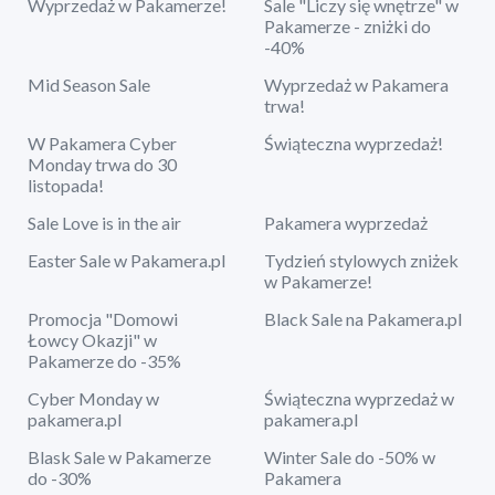
Wyprzedaż w Pakamerze!
Sale "Liczy się wnętrze" w
Pakamerze - zniżki do
-40%
Mid Season Sale
Wyprzedaż w Pakamera
trwa!
W Pakamera Cyber
Świąteczna wyprzedaż!
Monday trwa do 30
listopada!
Sale Love is in the air
Pakamera wyprzedaż
Easter Sale w Pakamera.pl
Tydzień stylowych zniżek
w Pakamerze!
Promocja "Domowi
Black Sale na Pakamera.pl
Łowcy Okazji" w
Pakamerze do -35%
Cyber Monday w
Świąteczna wyprzedaż w
pakamera.pl
pakamera.pl
Blask Sale w Pakamerze
Winter Sale do -50% w
do -30%
Pakamera