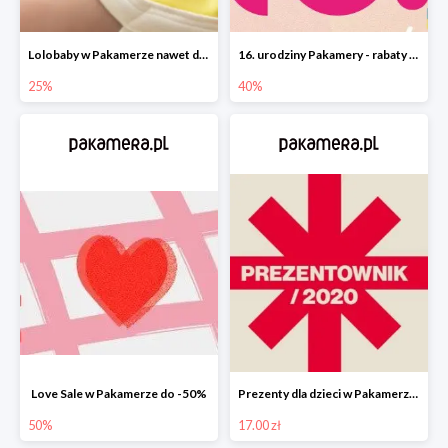
Lolobaby w Pakamerze nawet do 25%
16. urodziny Pakamery - rabaty do -40%
25%
40%
Love Sale w Pakamerze do -50%
Prezenty dla dzieci w Pakamerze od 17 zł
50%
17.00 zł