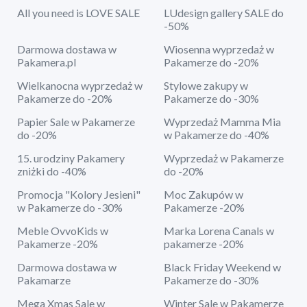
All you need is LOVE SALE
LUdesign gallery SALE do
-50%
Darmowa dostawa w
Wiosenna wyprzedaż w
Pakamera.pl
Pakamerze do -20%
Wielkanocna wyprzedaż w
Stylowe zakupy w
Pakamerze do -20%
Pakamerze do -30%
Papier Sale w Pakamerze
Wyprzedaż Mamma Mia
do -20%
w Pakamerze do -40%
15. urodziny Pakamery
Wyprzedaż w Pakamerze
zniżki do -40%
do -20%
Promocja "Kolory Jesieni"
Moc Zakupów w
w Pakamerze do -30%
Pakamerze -20%
Meble OvvoKids w
Marka Lorena Canals w
Pakamerze -20%
pakamerze -20%
Darmowa dostawa w
Black Friday Weekend w
Pakamarze
Pakamerze do -30%
Mega Xmas Sale w
Winter Sale w Pakamerze