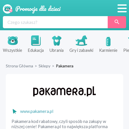
Promocje
Produkty
Sklepy
Wszystkie
Edukacja
Ubrania
Gry i zabawki
Karmienie
Pie
Blog
Strona Główna
>
Sklepy
>
Pakamera
Wyprawka
www.pakamera.pl
Pakamera kod rabatowy, czyli sposób na zakupy w
niższej cenie! Pakamera.pl to największa platforma