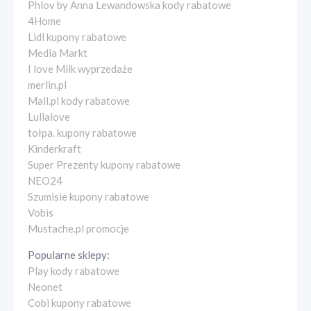
Phlov by Anna Lewandowska kody rabatowe
4Home
Lidl kupony rabatowe
Media Markt
I love Milk wyprzedaże
merlin.pl
Mall.pl kody rabatowe
Lullalove
tołpa. kupony rabatowe
Kinderkraft
Super Prezenty kupony rabatowe
NEO24
Szumisie kupony rabatowe
Vobis
Mustache.pl promocje
Popularne sklepy:
Play kody rabatowe
Neonet
Cobi kupony rabatowe