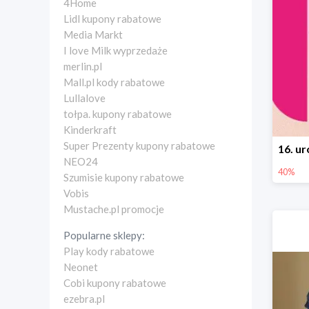
4Home
Lidl kupony rabatowe
Media Markt
I love Milk wyprzedaże
merlin.pl
Mall.pl kody rabatowe
Lullalove
tołpa. kupony rabatowe
Kinderkraft
Super Prezenty kupony rabatowe
NEO24
40%
Szumisie kupony rabatowe
Vobis
Mustache.pl promocje
Popularne sklepy:
Play kody rabatowe
Neonet
Cobi kupony rabatowe
ezebra.pl