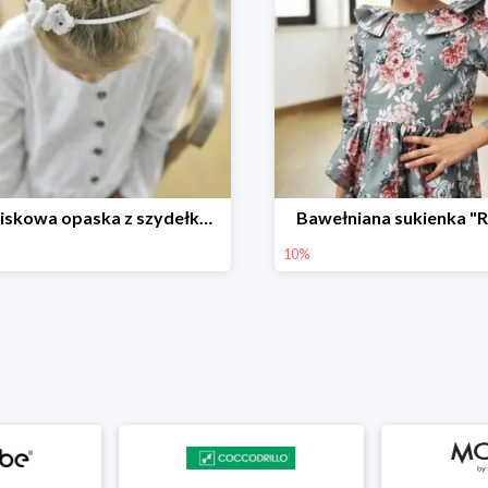
Bezuciskowa opaska z szydełkowym motylkiem
Bawełniana sukienka "
10%