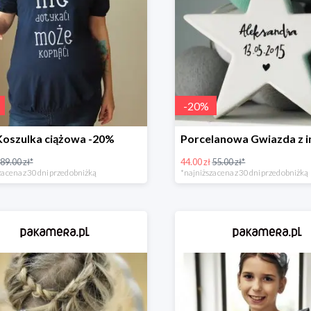
-
20
%
Koszulka ciążowa -20%
89.00 zł*
44.00 zł
55.00 zł*
a cena z 30 dni przed obniżką
*najniższa cena z 30 dni przed obniżką