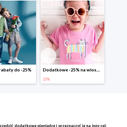
abaty do -25%
Dodatkowe -25% na wiosenne nowości
25%
zędzić dodatkowe pieniądze i przeznaczyć je na inny cel.