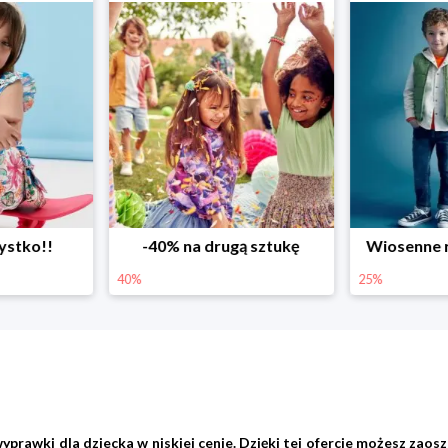
ystko!!
-40% na drugą sztukę
Wiosenne r
40%
25%
wki dla dziecka w niskiej cenie. Dzięki tej ofercie możesz zaoszc