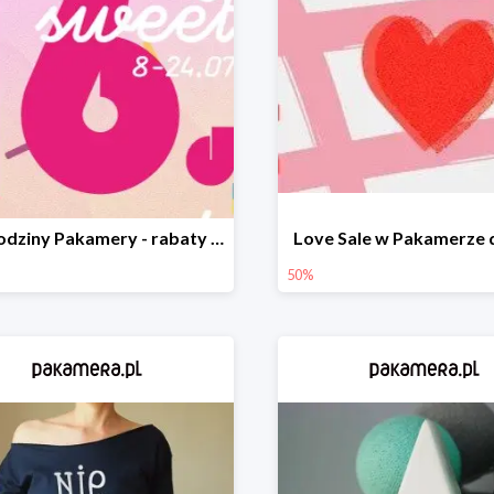
16. urodziny Pakamery - rabaty do -40%
Love Sale w Pakamerze 
50%