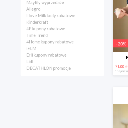
Maylily wyprzedaże
Allegro
I love Milk kody rabatowe
Kinderkraft
4F kupony rabatowe
Time Trend
4Home kupony rabatowe
-
20
%
iELM
Erli kupony rabatowe
Lidl
71.00 zł
DECATHLON promocje
*najniższ