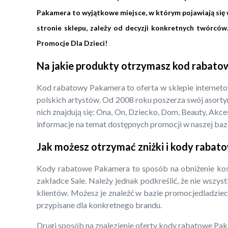
Pakamera to wyjątkowe miejsce, w którym pojawiają się w
stronie sklepu, zależy od decyzji konkretnych twórcó
Promocje Dla Dzieci!
Na jakie produkty otrzymasz kod rabat
Kod rabatowy Pakamera to oferta w sklepie internet
polskich artystów. Od 2008 roku poszerza swój asorty
nich znajdują się: Ona, On, Dziecko, Dom, Beauty, Ak
informacje na temat dostępnych promocji w naszej bazi
Jak możesz otrzymać zniżki i kody raba
Kody rabatowe Pakamera to sposób na obniżenie kos
zakładce Sale. Należy jednak podkreślić, że nie wszy
klientów. Możesz je znaleźć w bazie promocjedladzieci.
przypisane dla konkretnego brandu.
Drugi sposób na znalezienie oferty kody rabatowe Paka