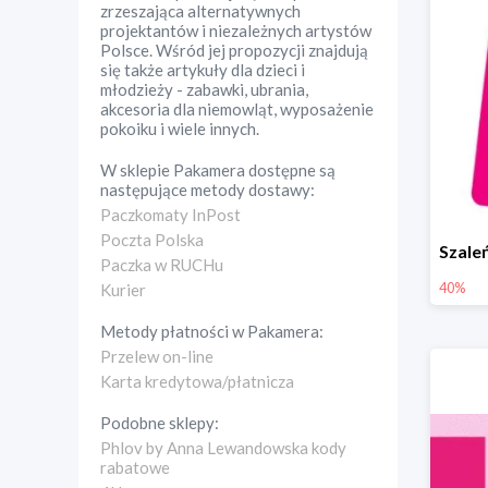
zrzeszająca alternatywnych
projektantów i niezależnych artystów
Polsce. Wśród jej propozycji znajdują
się także artykuły dla dzieci i
młodzieży - zabawki, ubrania,
akcesoria dla niemowląt, wyposażenie
pokoiku i wiele innych.
W sklepie
Pakamera
dostępne są
następujące metody dostawy:
Paczkomaty InPost
Poczta Polska
Paczka w RUCHu
40%
Kurier
Metody płatności w
Pakamera
:
Przelew on-line
Karta kredytowa/płatnicza
Podobne sklepy:
Phlov by Anna Lewandowska kody
rabatowe