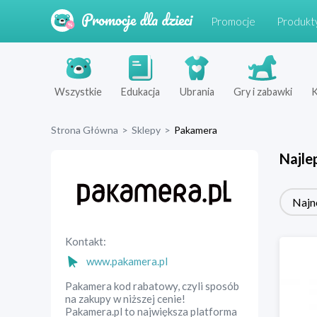
Promocje
Produkt
Wszystkie
Edukacja
Ubrania
Gry i zabawki
K
Strona Główna
>
Sklepy
>
Pakamera
Najle
Najn
Kontakt:
www.pakamera.pl
Pakamera kod rabatowy, czyli sposób
na zakupy w niższej cenie!
Pakamera.pl to największa platforma