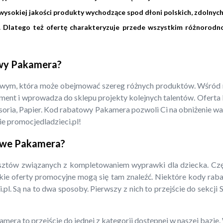
ysokiej jakości produkty wychodzące spod dłoni polskich, zdolnych
w. Dlatego też ofertę charakteryzuje przede wszystkim różnorod
owy Pakamera?
owym, która może obejmować szereg różnych produktów. Wśród ni
ment i wprowadza do sklepu projekty kolejnych talentów. Oferta P
cesoria, Papier. Kod rabatowy Pakamera pozwoli Ci na obniżenie w
e promocjedladzieci.pl!
towe Pakamera?
ztów związanych z kompletowaniem wyprawki dla dziecka. Część
stkie oferty promocyjne mogą się tam znaleźć. Niektóre kody ra
pl. Są na to dwa sposoby. Pierwszy z nich to przejście do sekcji
mera to przejście do jednej z kategorii dostępnej w naszej bazi