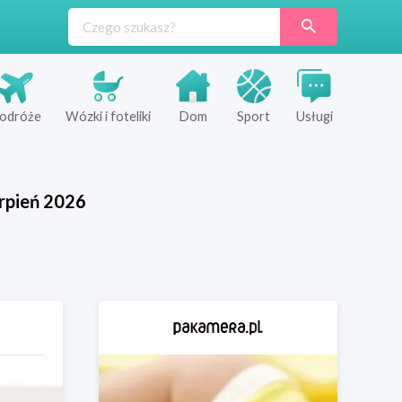
odróże
Wózki i foteliki
Dom
Sport
Usługi
rpień
2026