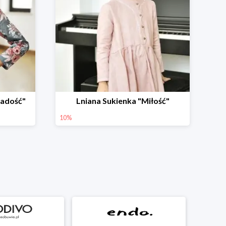
Radość"
Lniana Sukienka "Miłość"
10%