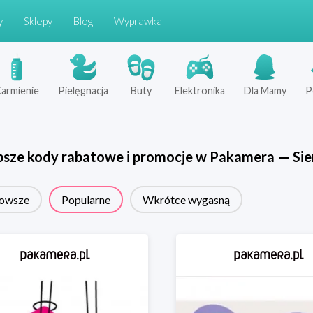
y
Sklepy
Blog
Wyprawka
armienie
Pielęgnacja
Buty
Elektronika
Dla Mamy
P
psze kody rabatowe i promocje w
Pakamera
—
Sie
owsze
Popularne
Wkrótce wygasną