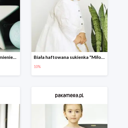
Porcelanowa Gwiazda z imieniem i datą urodzenia dziecka -20%
Biała haftowana sukienka "Miłość"
10%