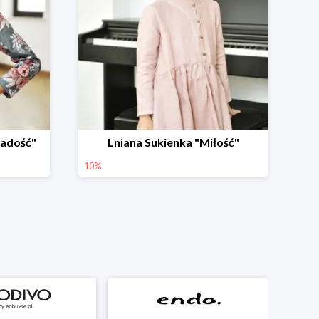
Radość"
Lniana Sukienka "Miłość"
10%