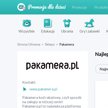
Promocje
Produkt
Wszystkie
Edukacja
Ubrania
Gry i zabawki
K
Strona Główna
>
Sklepy
>
Pakamera
Najle
Najn
Kontakt:
www.pakamera.pl
Pakamera kod rabatowy, czyli sposób
na zakupy w niższej cenie!
Pakamera.pl to największa platforma