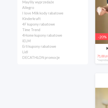
Maylily wyprzedaże
Allegro
I love Milk kody rabatowe
Kinderkraft
4F kupony rabatowe
Time Trend
4Home kupony rabatowe
-
20
%
iELM
Erli kupony rabatowe
Lidl
71.00 zł
DECATHLON promocje
*najniższ