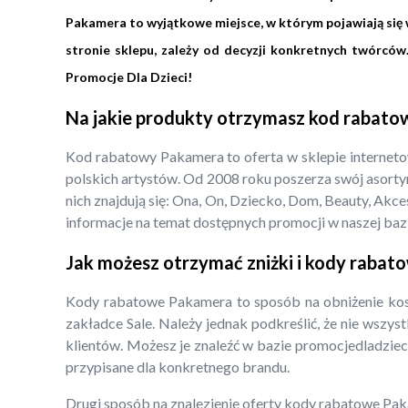
Pakamera to wyjątkowe miejsce, w którym pojawiają się w
stronie sklepu, zależy od decyzji konkretnych twórcó
Promocje Dla Dzieci!
Na jakie produkty otrzymasz kod rabat
Kod rabatowy Pakamera to oferta w sklepie internet
polskich artystów. Od 2008 roku poszerza swój asorty
nich znajdują się: Ona, On, Dziecko, Dom, Beauty, Ak
informacje na temat dostępnych promocji w naszej bazi
Jak możesz otrzymać zniżki i kody raba
Kody rabatowe Pakamera to sposób na obniżenie kos
zakładce Sale. Należy jednak podkreślić, że nie wszy
klientów. Możesz je znaleźć w bazie promocjedladzieci.
przypisane dla konkretnego brandu.
Drugi sposób na znalezienie oferty kody rabatowe Paka