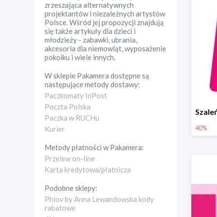
zrzeszająca alternatywnych
projektantów i niezależnych artystów
Polsce. Wśród jej propozycji znajdują
się także artykuły dla dzieci i
młodzieży - zabawki, ubrania,
akcesoria dla niemowląt, wyposażenie
pokoiku i wiele innych.
W sklepie
Pakamera
dostępne są
następujące metody dostawy:
Paczkomaty InPost
Poczta Polska
Paczka w RUCHu
40%
Kurier
Metody płatności w
Pakamera
:
Przelew on-line
Karta kredytowa/płatnicza
Podobne sklepy:
Phlov by Anna Lewandowska kody
rabatowe