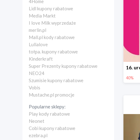
4Home
Lidl kupony rabatowe
Media Markt
I love Milk wyprzedaże
merlin.pl
Mall.pl kody rabatowe
Lullalove
tołpa. kupony rabatowe
Kinderkraft
Super Prezenty kupony rabatowe
NEO24
40%
Szumisie kupony rabatowe
Vobis
Mustache.pl promocje
Popularne sklepy:
Play kody rabatowe
Neonet
Cobi kupony rabatowe
ezebra.pl