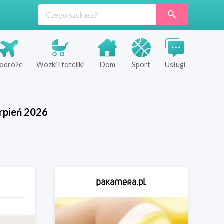
odróże
Wózki i foteliki
Dom
Sport
Usługi
rpień
2026