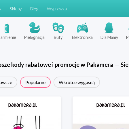
y
Sklepy
Blog
Wyprawka
armienie
Pielęgnacja
Buty
Elektronika
Dla Mamy
P
psze kody rabatowe i promocje w
Pakamera
—
Sie
owsze
Popularne
Wkrótce wygasną