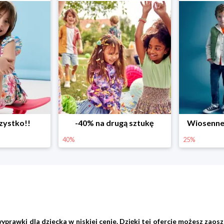
ystko!!
-40% na drugą sztukę
Wiosenne r
40%
25%
wki dla dziecka w niskiej cenie. Dzięki tej ofercie możesz zaoszc