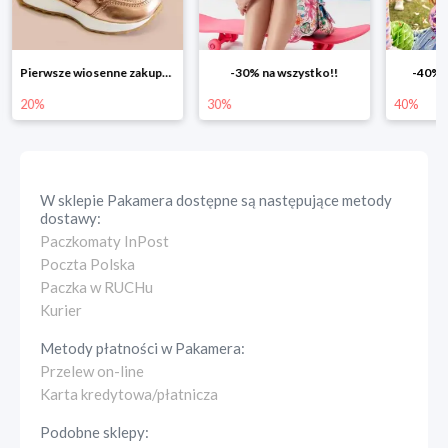
Pierwsze wiosenne zakupy -20%
-30% na wszystko!!
-40% n
20%
30%
40%
W sklepie
Pakamera
dostępne są następujące metody
dostawy:
Paczkomaty InPost
Poczta Polska
Paczka w RUCHu
Kurier
Metody płatności w
Pakamera
:
Przelew on-line
Karta kredytowa/płatnicza
Podobne sklepy: