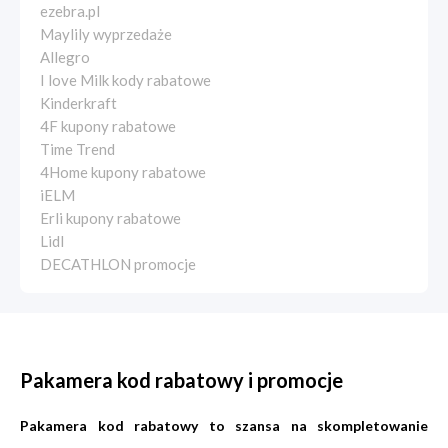
ezebra.pl
Maylily wyprzedaże
Allegro
I love Milk kody rabatowe
Kinderkraft
4F kupony rabatowe
Time Trend
4Home kupony rabatowe
iELM
Erli kupony rabatowe
Lidl
DECATHLON promocje
Pakamera kod rabatowy i promocje
Pakamera kod rabatowy to szansa na skompletowanie