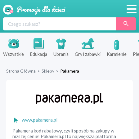
Promocje
Produkty
Sklepy
Wszystkie
Edukacja
Ubrania
Gry i zabawki
Karmienie
Pie
Blog
Strona Główna
>
Sklepy
>
Pakamera
Wyprawka
www.pakamera.pl
Pakamera kod rabatowy, czyli sposób na zakupy w
niższej cenie! Pakamera.pl to największa platforma