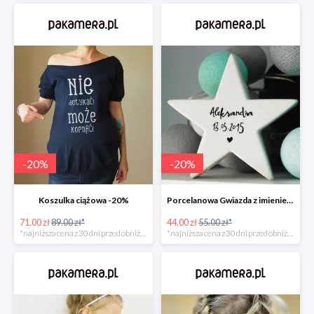
-
20
%
-
20
%
Koszulka ciążowa -20%
Porcelanowa Gwiazda z imieniem i datą urodzenia dziecka -20%
71.00 zł
89.00 zł*
44.00 zł
55.00 zł*
*najniższa cena z 30 dni przed obniżką
*najniższa cena z 30 dni przed obniżką