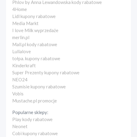
Phlov by Anna Lewandowska kody rabatowe
4Home
Lidl kupony rabatowe
Media Markt
I love Milk wyprzedaże
merlin.pl
Mall.pl kody rabatowe
Lullalove
tołpa. kupony rabatowe
Kinderkraft
Super Prezenty kupony rabatowe
NEO24
Szumisie kupony rabatowe
Vobis
Mustache.pl promocje
Popularne sklepy:
Play kody rabatowe
Neonet
Cobi kupony rabatowe