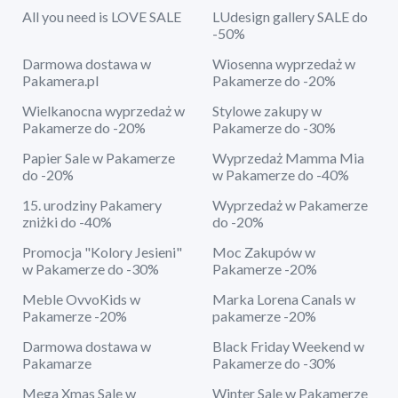
All you need is LOVE SALE
LUdesign gallery SALE do
-50%
Darmowa dostawa w
Wiosenna wyprzedaż w
Pakamera.pl
Pakamerze do -20%
Wielkanocna wyprzedaż w
Stylowe zakupy w
Pakamerze do -20%
Pakamerze do -30%
Papier Sale w Pakamerze
Wyprzedaż Mamma Mia
do -20%
w Pakamerze do -40%
15. urodziny Pakamery
Wyprzedaż w Pakamerze
zniżki do -40%
do -20%
Promocja "Kolory Jesieni"
Moc Zakupów w
w Pakamerze do -30%
Pakamerze -20%
Meble OvvoKids w
Marka Lorena Canals w
Pakamerze -20%
pakamerze -20%
Darmowa dostawa w
Black Friday Weekend w
Pakamarze
Pakamerze do -30%
Mega Xmas Sale w
Winter Sale w Pakamerze