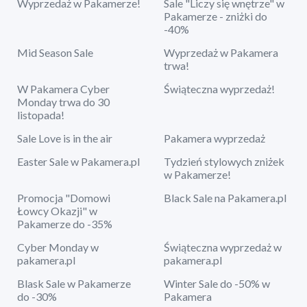
Wyprzedaż w Pakamerze!
Sale "Liczy się wnętrze" w
Pakamerze - zniżki do
-40%
Mid Season Sale
Wyprzedaż w Pakamera
trwa!
W Pakamera Cyber
Świąteczna wyprzedaż!
Monday trwa do 30
listopada!
Sale Love is in the air
Pakamera wyprzedaż
Easter Sale w Pakamera.pl
Tydzień stylowych zniżek
w Pakamerze!
Promocja "Domowi
Black Sale na Pakamera.pl
Łowcy Okazji" w
Pakamerze do -35%
Cyber Monday w
Świąteczna wyprzedaż w
pakamera.pl
pakamera.pl
Blask Sale w Pakamerze
Winter Sale do -50% w
do -30%
Pakamera