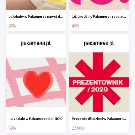
Lolobaby w Pakamerze nawet do 25%
16. urodziny Pakamery - rabaty do -40%
25%
40%
Love Sale w Pakamerze do -50%
Prezenty dla dzieci w Pakamerze od 17 zł
50%
17.00 zł