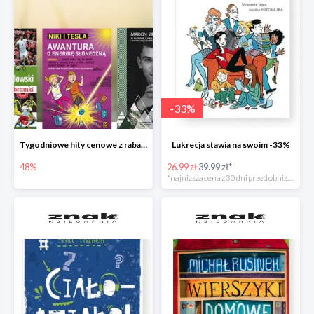
-
33
%
Tygodniowe hity cenowe z rabatem -48%
Lukrecja stawia na swoim -33%
48%
26.99 zł
39.99 zł*
*najniższa cena z 30 dni przed obniżką