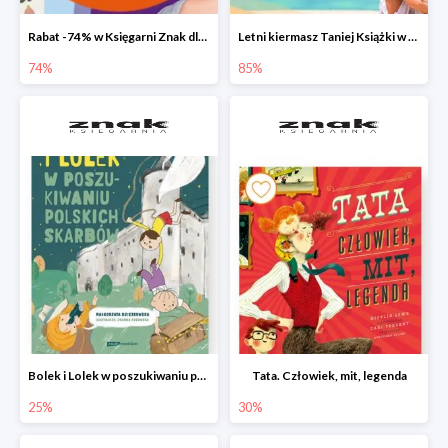
Rabat -74% w Księgarni Znak dla 100 pierwszych osób!
Letni kiermasz Taniej Książki w Ksiegarni Znak do -85%!
74%
85%
Bolek i Lolek w poszukiwaniu polskich skarbów
Tata. Człowiek, mit, legenda
25%
30%