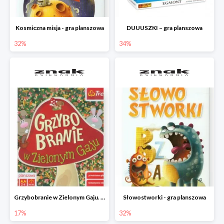
Kosmiczna misja - gra planszowa
DUUUSZKI – gra planszowa
32%
34%
Grzybobranie w Zielonym Gaju. Gra planszowa
Słowostworki - gra planszowa
17%
32%