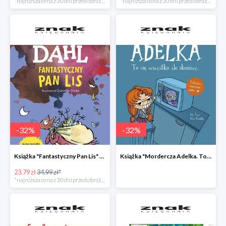
*najniższa cena z 30 dni przed obniżką
*najniższa cena z 30 dni przed obniżką
-
32
%
-
32
%
Książka "Fantastyczny Pan Lis" -32%
Książka "Mordercza Adelka. To się wszystko źle skończy" -32%
23.79 zł
34.99 zł*
*najniższa cena z 30 dni przed obniżką