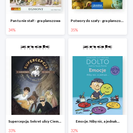
Pan tu nie stał! - gra planszowa
Potwory do szafy - gra planszowa
34%
35%
Supercepcja. Sekret ulicy Ciemnej
Emocje. Niby nic, a jednak...
33%
32%