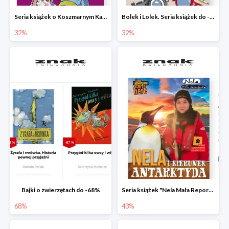
Seria książek o Koszmarnym Karolku do -32%
Bolek i Lolek. Seria książek do -32%
32%
32%
Bajki o zwierzętach do -68%
Seria książek "Nela Mała Reporterka" do -43%
68%
43%