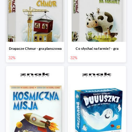
Drapacze Chmur - gra planszowa
Co słychać na farmie? - gra
32%
32%