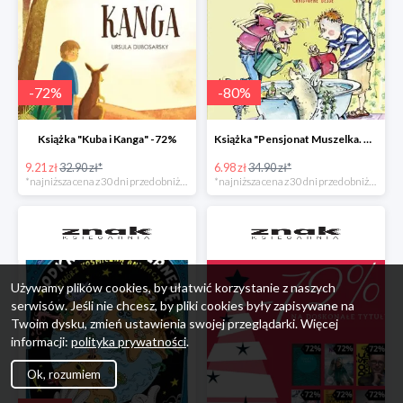
-
72
%
-
80
%
Książka "Kuba i Kanga" -72%
Książka "Pensjonat Muszelka. Nowi goście" taniej o 80%
9.21 zł
32.90 zł*
6.98 zł
34.90 zł*
*najniższa cena z 30 dni przed obniżką
*najniższa cena z 30 dni przed obniżką
Używamy plików cookies, by ułatwić korzystanie z naszych
serwisów. Jeśli nie chcesz, by pliki cookies były zapisywane na
Twoim dysku, zmień ustawienia swojej przeglądarki. Więcej
informacji:
polityka prywatności
.
Ok, rozumiem