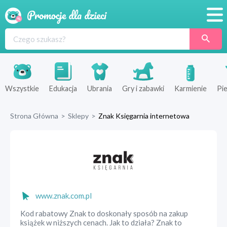
Promocje
Produkty
Sklepy
Wszystkie
Edukacja
Ubrania
Gry i zabawki
Karmienie
Pie
Blog
Strona Główna
>
Sklepy
>
Znak Księgarnia internetowa
Wyprawka
www.znak.com.pl
Kod rabatowy Znak to doskonały sposób na zakup
książek w niższych cenach. Jak to działa? Znak to