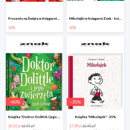
Prezenty na Święta w Księgarni Znak -50%
Mikołajki w Księgarni Znak - książki dla dzieci i młodzieży do -50%
50%
50%
-
40
%
-
35
%
Książka "Doktor Dolittle i jego zwierzęta" -40%
Książka "Mikołajek" -35%
10.25 zł
16.95 zł*
17.39 zł
26.90 zł*