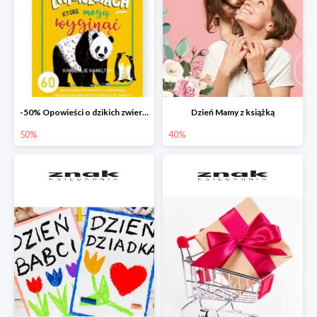
-50% Opowieści o dzikich zwierzętach
Dzień Mamy z książką
50%
40%