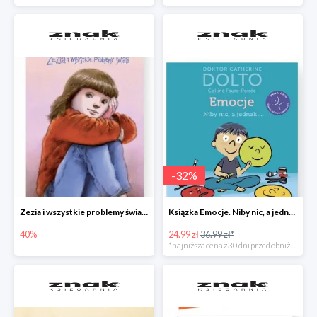
-
32
%
Zezia i wszystkie problemy świata
Ksiązka Emocje. Niby nic, a jednak... -32%
40%
24.99 zł
36.99 zł*
*najniższa cena z 30 dni przed obniżką