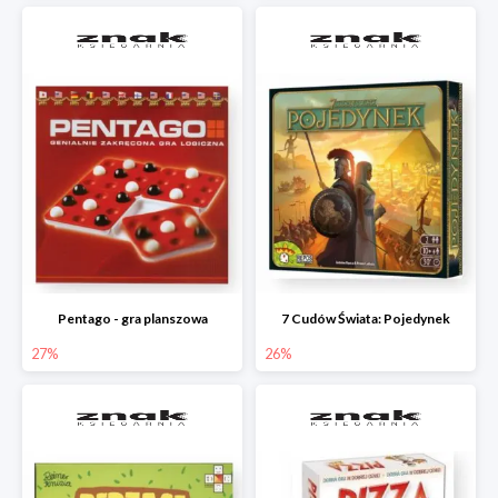
Pentago - gra planszowa
7 Cudów Świata: Pojedynek
27%
26%