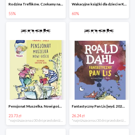
Rodzina Treflików. Czekamy na mamę
Wakacyjne książki dla dzieci w Księgarni Znak do -60%
55%
60%
Pensjonat Muszelka. Nowi goście Fanny Joly -32%
Fantastyczny Pan Lis [wyd. 2020] Roald Dahl -25%
23.73 zł
26.24 zł
*najniższa cena z 30 dni przed obniżką
*najniższa cena z 30 dni przed obniżką