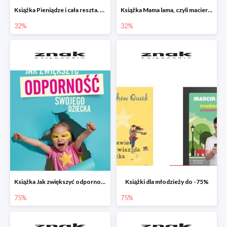
Książka Pieniądze i cała reszta. Naucz dziecko oszczędzać, dzielić się i mądrze wydawać
Książka Mama lama, czyli macierzyństwo i inne przypadłości życiowe
32%
32%
Książka Jak zwiększyć odporność swojego dziecka w promocji
Książki dla młodzieży do -75%
75%
75%