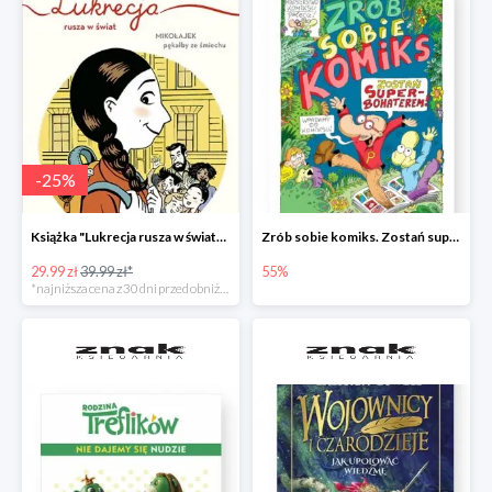
-
25
%
Książka "Lukrecja rusza w świat" -25%
Zrób sobie komiks. Zostań superbohaterem
29.99 zł
39.99 zł*
55%
*najniższa cena z 30 dni przed obniżką