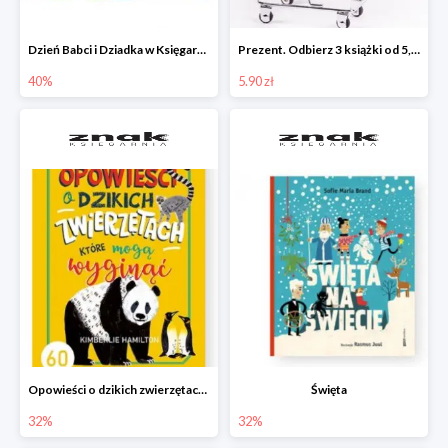
Dzień Babci i Dziadka w Księgarni Znak do -40%
Prezent. Odbierz 3 książki od 5,90zł
40%
5.90 zł
Opowieści o dzikich zwierzętach, które mogą wyginąć.
Święta
32%
32%