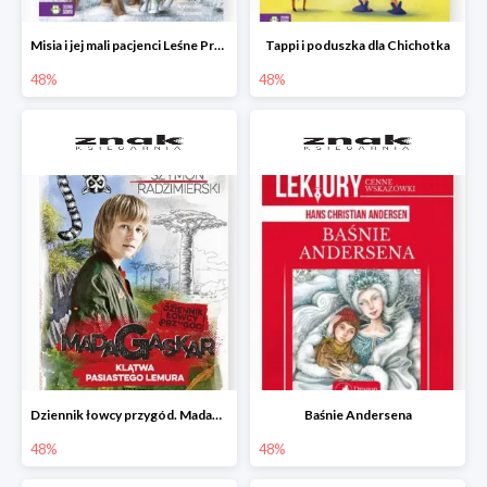
Misia i jej mali pacjenci Leśne Przytulisko
Tappi i poduszka dla Chichotka
48%
48%
Dziennik łowcy przygód. Madagaskar. Klątwa pasiastego lemura
Baśnie Andersena
48%
48%