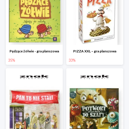
Pędzące żółwie - gra planszowa
PIZZA XXL – gra planszowa
35%
33%