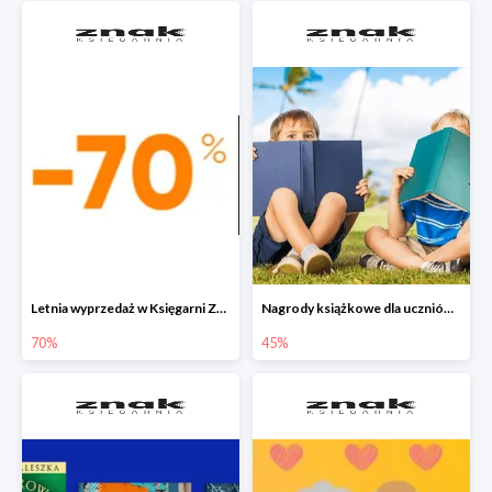
Letnia wyprzedaż w Księgarni Znak do -70%
Nagrody książkowe dla uczniów na koniec roku szkolnego w Księgarni Znak do -45%
70%
45%