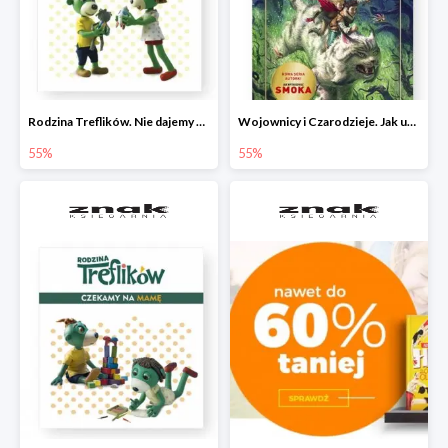
Rodzina Treflików. Nie dajemy się nudzie!
Wojownicy i Czarodzieje. Jak upolować wiedźmę
55%
55%