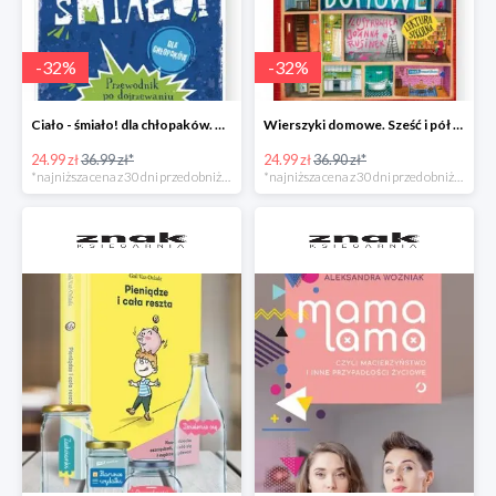
-
32
%
-
32
%
Ciało - śmiało! dla chłopaków. Przewodnik po dojrzewaniu -32%
Wierszyki domowe. Sześć i pół tuzinka wierszyków Rusinka -32%
24.99 zł
36.99 zł*
24.99 zł
36.90 zł*
*najniższa cena z 30 dni przed obniżką
*najniższa cena z 30 dni przed obniżką