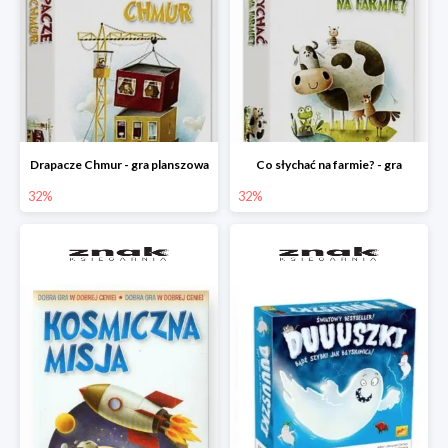
Drapacze Chmur - gra planszowa
Co słychać na farmie? - gra
32%
32%