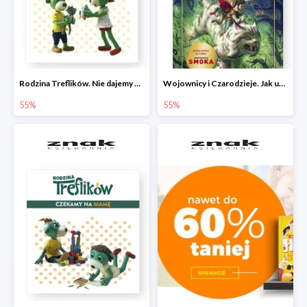
Rodzina Treflików. Nie dajemy się nudzie!
Wojownicy i Czarodzieje. Jak upolować wiedźmę
55%
55%