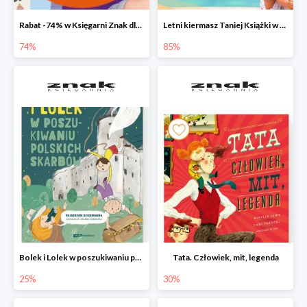
Rabat -74% w Księgarni Znak dla 100 pierwszych osób!
Letni kiermasz Taniej Książki w Ksiegarni Znak do -85%!
74%
85%
Bolek i Lolek w poszukiwaniu polskich skarbów
Tata. Człowiek, mit, legenda
25%
30%