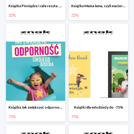
Książka Pieniądze i cała reszta. Naucz dziecko oszczędzać, dzielić się i mądrze wydawać
Książka Mama lama, czyli macierzyństwo i inne przypadłości życiowe
32%
32%
Książka Jak zwiększyć odporność swojego dziecka w promocji
Książki dla młodzieży do -75%
75%
75%