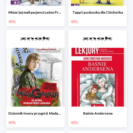
Misia i jej mali pacjenci Leśne Przytulisko
Tappi i poduszka dla Chichotka
48%
48%
Dziennik łowcy przygód. Madagaskar. Klątwa pasiastego lemura
Baśnie Andersena
48%
48%