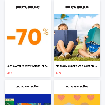
Letnia wyprzedaż w Księgarni Znak do -70%
Nagrody książkowe dla uczniów na koniec roku szkolnego w Księgarni Znak do -45%
70%
45%