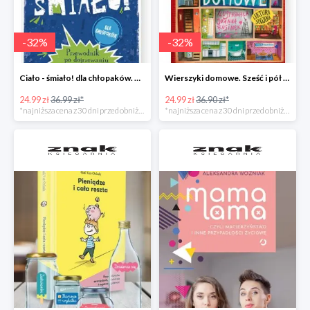
-
32
%
-
32
%
Ciało - śmiało! dla chłopaków. Przewodnik po dojrzewaniu -32%
Wierszyki domowe. Sześć i pół tuzinka wierszyków Rusinka -32%
24.99 zł
36.99 zł*
24.99 zł
36.90 zł*
*najniższa cena z 30 dni przed obniżką
*najniższa cena z 30 dni przed obniżką