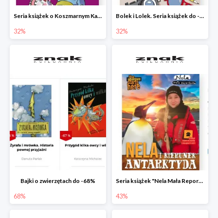
Seria książek o Koszmarnym Karolku do -32%
Bolek i Lolek. Seria książek do -32%
32%
32%
Bajki o zwierzętach do -68%
Seria książek "Nela Mała Reporterka" do -43%
68%
43%