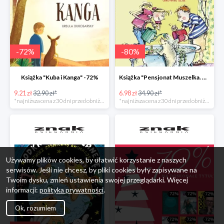
-
72
%
-
80
%
Książka "Kuba i Kanga" -72%
Książka "Pensjonat Muszelka. Nowi goście" taniej o 80%
9.21 zł
32.90 zł*
6.98 zł
34.90 zł*
*najniższa cena z 30 dni przed obniżką
*najniższa cena z 30 dni przed obniżką
Używamy plików cookies, by ułatwić korzystanie z naszych
serwisów. Jeśli nie chcesz, by pliki cookies były zapisywane na
Twoim dysku, zmień ustawienia swojej przeglądarki. Więcej
informacji:
polityka prywatności
.
Ok, rozumiem