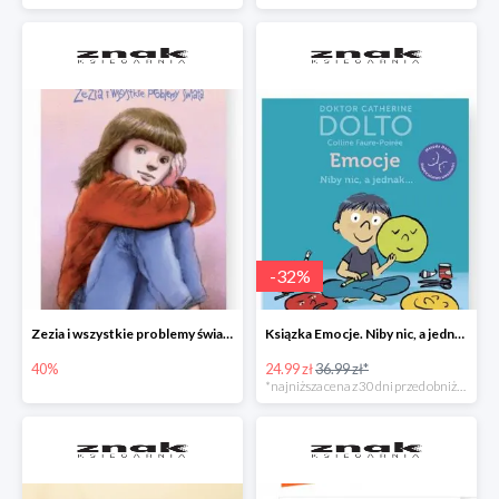
-
32
%
Zezia i wszystkie problemy świata
Ksiązka Emocje. Niby nic, a jednak... -32%
40%
24.99 zł
36.99 zł*
*najniższa cena z 30 dni przed obniżką