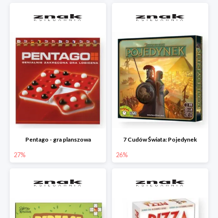
Pentago - gra planszowa
7 Cudów Świata: Pojedynek
27%
26%