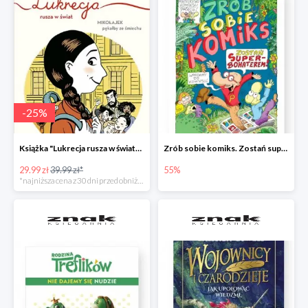
-
25
%
Książka "Lukrecja rusza w świat" -25%
Zrób sobie komiks. Zostań superbohaterem
29.99 zł
39.99 zł*
55%
*najniższa cena z 30 dni przed obniżką