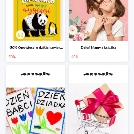
-50% Opowieści o dzikich zwierzętach
Dzień Mamy z książką
50%
40%