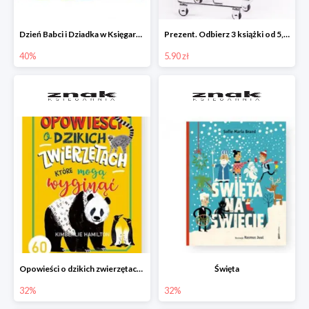
Dzień Babci i Dziadka w Księgarni Znak do -40%
Prezent. Odbierz 3 książki od 5,90zł
40%
5.90 zł
Opowieści o dzikich zwierzętach, które mogą wyginąć.
Święta
32%
32%