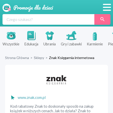
Promocje
Produkty
Sklepy
Wszystkie
Edukacja
Ubrania
Gry i zabawki
Karmienie
Pie
Blog
Strona Główna
>
Sklepy
>
Znak Księgarnia internetowa
Wyprawka
www.znak.com.pl
Kod rabatowy Znak to doskonały sposób na zakup
książek w niższych cenach. Jak to działa? Znak to