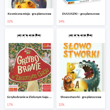
Kosmiczna misja - gra planszowa
DUUUSZKI – gra planszowa
32%
34%
Grzybobranie w Zielonym Gaju. Gra planszowa
Słowostworki - gra planszowa
17%
32%