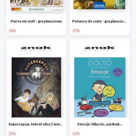
Pan tu nie stał! - gra planszowa
Potwory do szafy - gra planszowa
34%
35%
Supercepcja. Sekret ulicy Ciemnej
Emocje. Niby nic, a jednak...
33%
32%