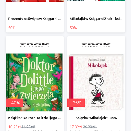
Prezenty na Święta w Księgarni Znak -50%
Mikołajki w Księgarni Znak - książki dla dzieci i młodzieży do -50%
50%
50%
-
40
%
-
35
%
Książka "Doktor Dolittle i jego zwierzęta" -40%
Książka "Mikołajek" -35%
10.25 zł
16.95 zł*
17.39 zł
26.90 zł*