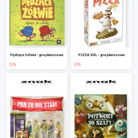
Pędzące żółwie - gra planszowa
PIZZA XXL – gra planszowa
35%
33%