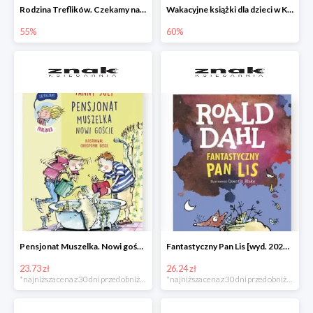
Rodzina Treflików. Czekamy na mamę
Wakacyjne książki dla dzieci w Księgarni Znak do -60%
55%
60%
Pensjonat Muszelka. Nowi goście Fanny Joly -32%
Fantastyczny Pan Lis [wyd. 2020] Roald Dahl -25%
23.73 zł
26.24 zł
*najniższa cena z 30 dni przed obniżką
*najniższa cena z 30 dni przed obniżką