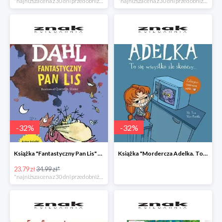
*najniższa cena z 30 dni przed obniżką
*najniższa cena z 30 dni przed obniżką
-
32
%
-
32
%
Książka "Fantastyczny Pan Lis" -32%
Książka "Mordercza Adelka. To się wszystko źle skończy" -32%
23.79 zł
34.99 zł*
*najniższa cena z 30 dni przed obniżką