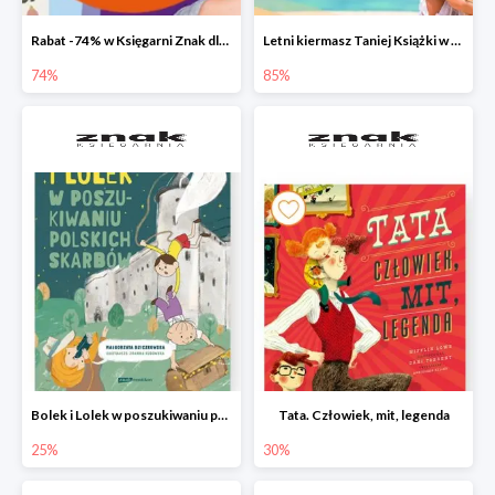
Rabat -74% w Księgarni Znak dla 100 pierwszych osób!
Letni kiermasz Taniej Książki w Ksiegarni Znak do -85%!
74%
85%
Bolek i Lolek w poszukiwaniu polskich skarbów
Tata. Człowiek, mit, legenda
25%
30%