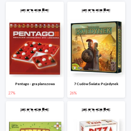
Pentago - gra planszowa
7 Cudów Świata: Pojedynek
27%
26%