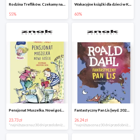
Rodzina Treflików. Czekamy na mamę
Wakacyjne książki dla dzieci w Księgarni Znak do -60%
55%
60%
Pensjonat Muszelka. Nowi goście Fanny Joly -32%
Fantastyczny Pan Lis [wyd. 2020] Roald Dahl -25%
23.73 zł
26.24 zł
*najniższa cena z 30 dni przed obniżką
*najniższa cena z 30 dni przed obniżką