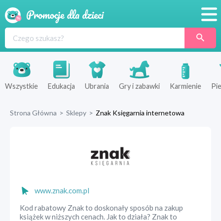
Promocje
Produkty
Sklepy
Wszystkie
Edukacja
Ubrania
Gry i zabawki
Karmienie
Pie
Blog
Strona Główna
>
Sklepy
>
Znak Księgarnia internetowa
Wyprawka
www.znak.com.pl
Kod rabatowy Znak to doskonały sposób na zakup
książek w niższych cenach. Jak to działa? Znak to