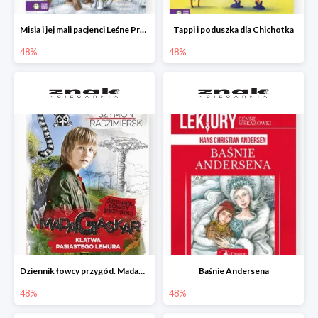
Misia i jej mali pacjenci Leśne Przytulisko
Tappi i poduszka dla Chichotka
48%
48%
Dziennik łowcy przygód. Madagaskar. Klątwa pasiastego lemura
Baśnie Andersena
48%
48%