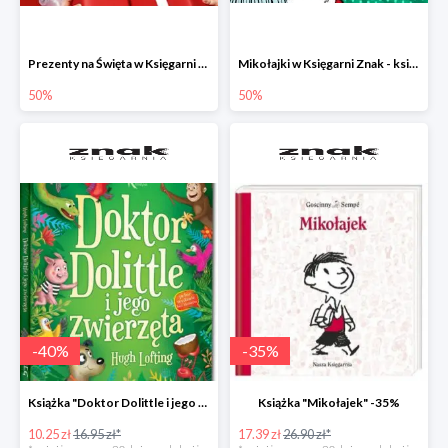
Prezenty na Święta w Księgarni Znak -50%
Mikołajki w Księgarni Znak - książki dla dzieci i młodzieży do -50%
50%
50%
-
40
%
-
35
%
Książka "Doktor Dolittle i jego zwierzęta" -40%
Książka "Mikołajek" -35%
10.25 zł
16.95 zł*
17.39 zł
26.90 zł*