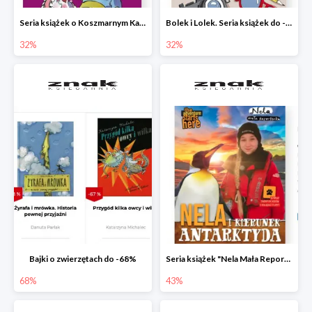
Seria książek o Koszmarnym Karolku do -32%
Bolek i Lolek. Seria książek do -32%
32%
32%
Bajki o zwierzętach do -68%
Seria książek "Nela Mała Reporterka" do -43%
68%
43%