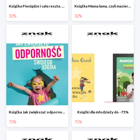
Książka Pieniądze i cała reszta. Naucz dziecko oszczędzać, dzielić się i mądrze wydawać
Książka Mama lama, czyli macierzyństwo i inne przypadłości życiowe
32%
32%
Książka Jak zwiększyć odporność swojego dziecka w promocji
Książki dla młodzieży do -75%
75%
75%