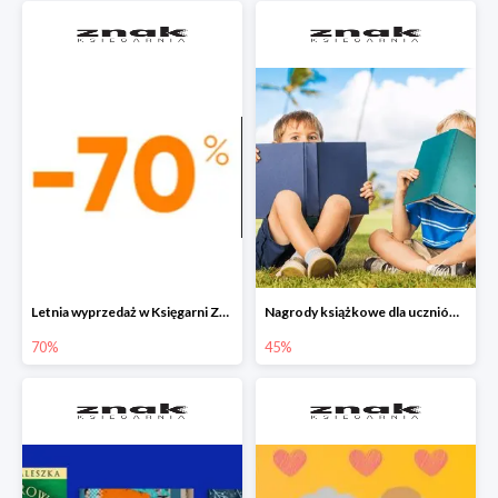
Letnia wyprzedaż w Księgarni Znak do -70%
Nagrody książkowe dla uczniów na koniec roku szkolnego w Księgarni Znak do -45%
70%
45%