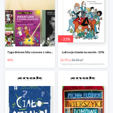
-
33
%
Tygodniowe hity cenowe z rabatem -48%
Lukrecja stawia na swoim -33%
48%
26.99 zł
39.99 zł*
*najniższa cena z 30 dni przed obniżką