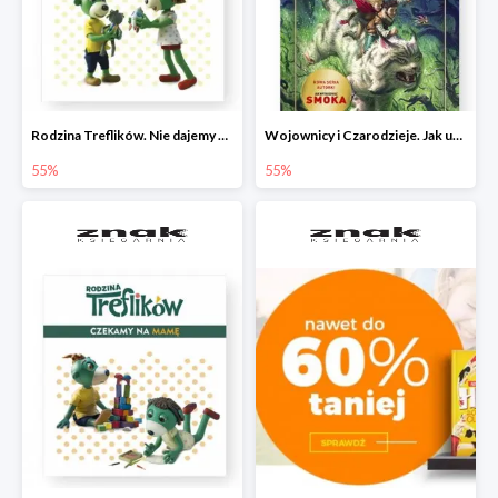
Rodzina Treflików. Nie dajemy się nudzie!
Wojownicy i Czarodzieje. Jak upolować wiedźmę
55%
55%