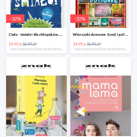
-
32
%
-
32
%
Ciało - śmiało! dla chłopaków. Przewodnik po dojrzewaniu -32%
Wierszyki domowe. Sześć i pół tuzinka wierszyków Rusinka -32%
24.99 zł
36.99 zł*
24.99 zł
36.90 zł*
*najniższa cena z 30 dni przed obniżką
*najniższa cena z 30 dni przed obniżką