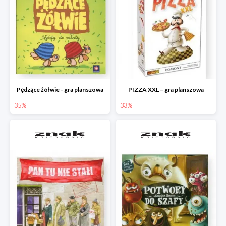
Pędzące żółwie - gra planszowa
PIZZA XXL – gra planszowa
35%
33%