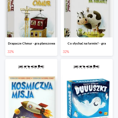
Drapacze Chmur - gra planszowa
Co słychać na farmie? - gra
32%
32%