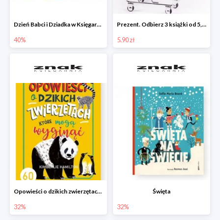
Dzień Babci i Dziadka w Księgarni Znak do -40%
Prezent. Odbierz 3 książki od 5,90zł
40%
5.90 zł
Opowieści o dzikich zwierzętach, które mogą wyginąć.
Święta
32%
32%