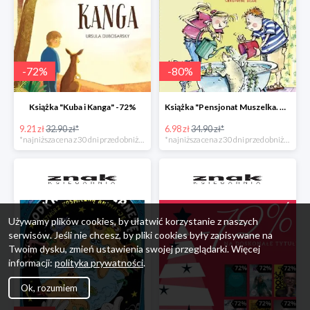
-
72
%
-
80
%
Książka "Kuba i Kanga" -72%
Książka "Pensjonat Muszelka. Nowi goście" taniej o 80%
9.21 zł
32.90 zł*
6.98 zł
34.90 zł*
*najniższa cena z 30 dni przed obniżką
*najniższa cena z 30 dni przed obniżką
Używamy plików cookies, by ułatwić korzystanie z naszych
serwisów. Jeśli nie chcesz, by pliki cookies były zapisywane na
Twoim dysku, zmień ustawienia swojej przeglądarki. Więcej
informacji:
polityka prywatności
.
Ok, rozumiem