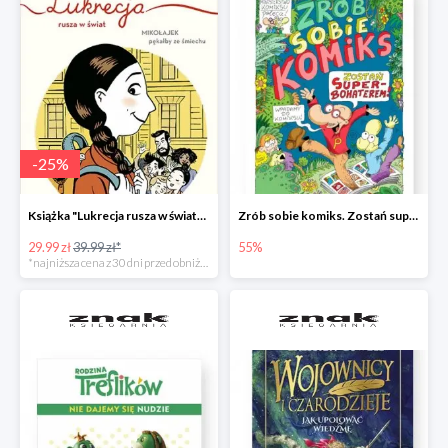
-
25
%
Książka "Lukrecja rusza w świat" -25%
Zrób sobie komiks. Zostań superbohaterem
29.99 zł
39.99 zł*
55%
*najniższa cena z 30 dni przed obniżką