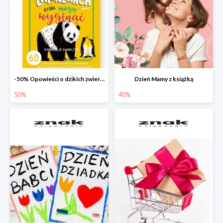
-50% Opowieści o dzikich zwierzętach
Dzień Mamy z książką
50%
40%