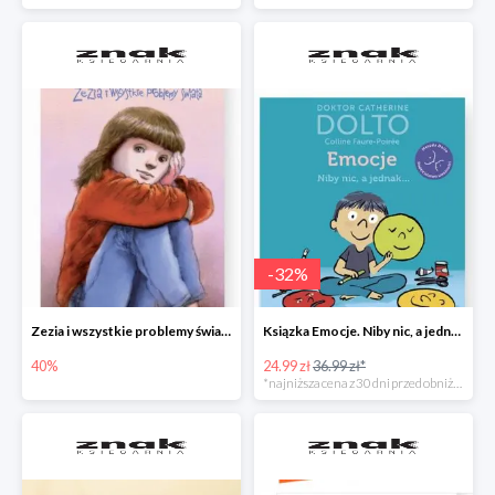
-
32
%
Zezia i wszystkie problemy świata
Ksiązka Emocje. Niby nic, a jednak... -32%
40%
24.99 zł
36.99 zł*
*najniższa cena z 30 dni przed obniżką