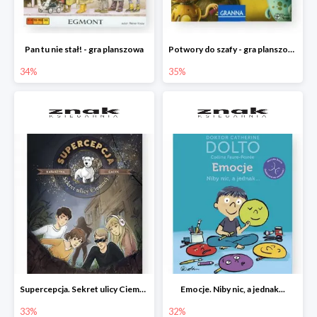
Pan tu nie stał! - gra planszowa
Potwory do szafy - gra planszowa
34%
35%
Supercepcja. Sekret ulicy Ciemnej
Emocje. Niby nic, a jednak...
33%
32%