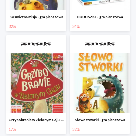
Kosmiczna misja - gra planszowa
DUUUSZKI – gra planszowa
32%
34%
Grzybobranie w Zielonym Gaju. Gra planszowa
Słowostworki - gra planszowa
17%
32%