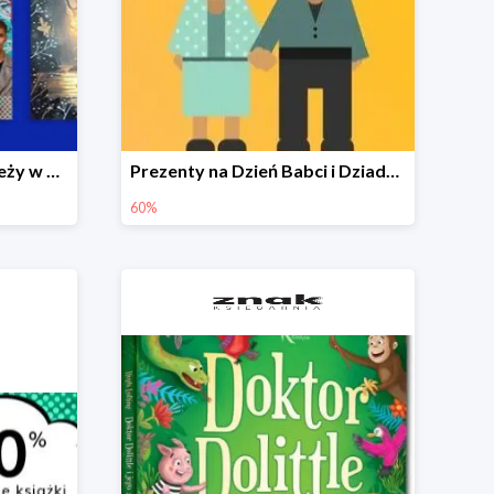
Książki dla dzieci i młodzieży w Księgarni Znak do -35%
Prezenty na Dzień Babci i Dziadka w Księgarni Znak do -60%
60%