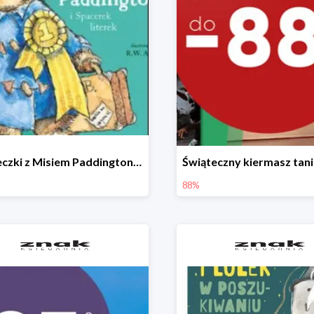
Książeczki z Misiem Paddingtonem do -50%
88%