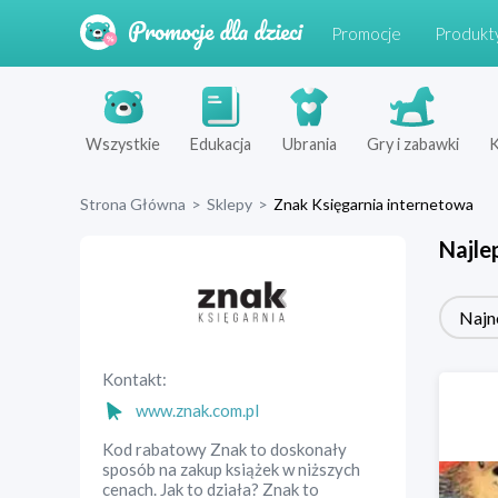
Promocje
Produkt
Wszystkie
Edukacja
Ubrania
Gry i zabawki
K
Strona Główna
>
Sklepy
>
Znak Księgarnia internetowa
Najle
Najn
Kontakt:
www.znak.com.pl
Kod rabatowy Znak to doskonały
sposób na zakup książek w niższych
cenach. Jak to działa? Znak to