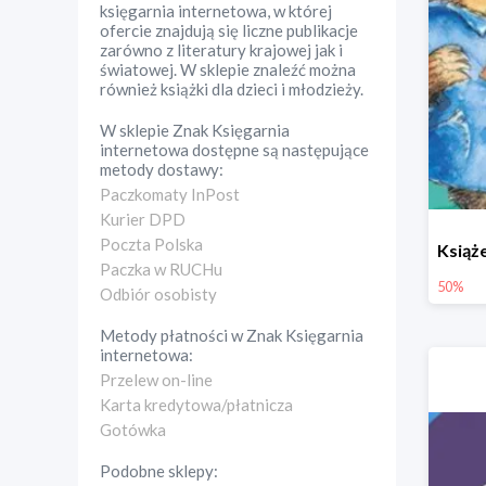
księgarnia internetowa, w której
ofercie znajdują się liczne publikacje
zarówno z literatury krajowej jak i
światowej. W sklepie znaleźć można
również książki dla dzieci i młodzieży.
W sklepie
Znak Księgarnia
internetowa
dostępne są następujące
metody dostawy:
Paczkomaty InPost
Kurier DPD
Poczta Polska
Paczka w RUCHu
50%
Odbiór osobisty
Metody płatności w
Znak Księgarnia
internetowa
:
Przelew on-line
Karta kredytowa/płatnicza
Gotówka
Podobne sklepy: