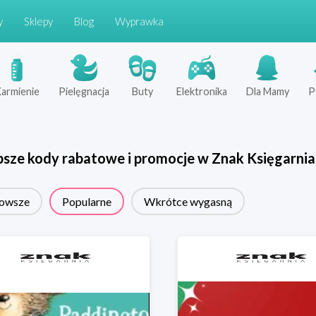
y
Sklepy
Blog
Wyprawka
armienie
Pielęgnacja
Buty
Elektronika
Dla Mamy
P
psze kody rabatowe i promocje w
Znak Księgarnia
owsze
Popularne
Wkrótce wygasną