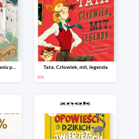
Bolek i Lolek w poszukiwaniu polskich skarbów
Tata. Człowiek, mit, legenda
30%