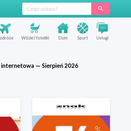
odróże
Wózki i foteliki
Dom
Sport
Usługi
 internetowa
—
Sierpień
2026