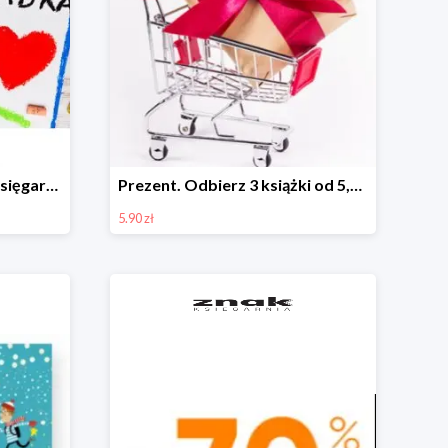
Dzień Babci i Dziadka w Księgarni Znak do -40%
Prezent. Odbierz 3 książki od 5,90zł
5.90 zł