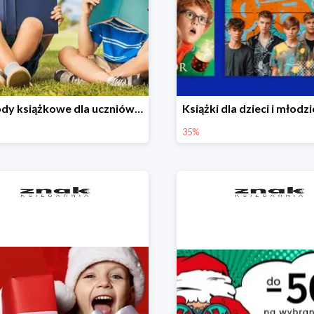
Nagrody książkowe dla uczniów na koniec roku szkolnego w Księgarni Znak do -45%
35%