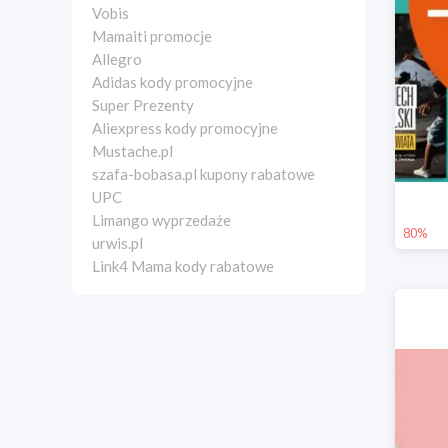
Vobis
Mamaiti promocje
Allegro
Adidas kody promocyjne
Super Prezenty
Aliexpress kody promocyjne
Mustache.pl
szafa-bobasa.pl kupony rabatowe
UPC
Limango wyprzedaże
80%
urwis.pl
Link4 Mama kody rabatowe