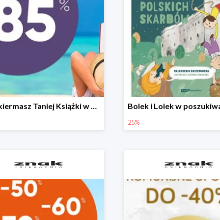
Letni kiermasz Taniej Książki w Ksiegarni Znak do -85%!
25%