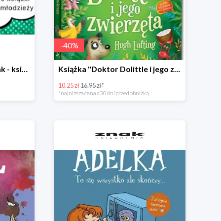
-
40
%
Mikołajki w Księgarni Znak - książki dla dzieci i młodzieży do -50%
Książka "Doktor Dolittle i jego zwierzęta" -40%
10.25 zł
16.95 zł*
*najniższa cena z 30 dni przed obniżką