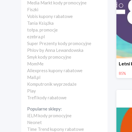
Media Markt kody promocyjne
Fiszki
Vobis kupony rabatowe
Tania Książka
tołpa. promocje
ezebra.pl
Super Prezenty kody promocyjne
Phlov by Anna Lewandowska
Smyk kody promocyjne
MomMe
Aliexpress kupony rabatowe
85%
Mall.pl
Komputronik wyprzedaże
Play
Trefl kody rabatowe
Popularne sklepy:
iELM kody promocyjne
Neonet
Time Trend kupony rabatowe