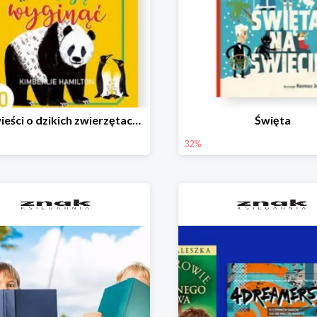
Opowieści o dzikich zwierzętach, które mogą wyginąć.
Święta
32%