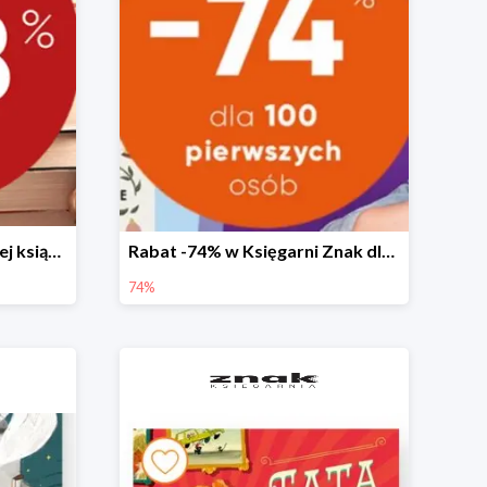
Świąteczny kiermasz taniej książki
Rabat -74% w Księgarni Znak dla 100 pierwszych osób!
74%