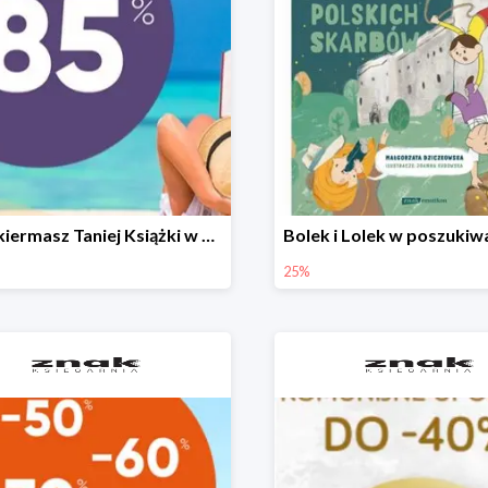
Letni kiermasz Taniej Książki w Ksiegarni Znak do -85%!
25%