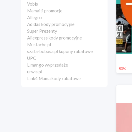
Vobis
Mamaiti promocje
Allegro
Adidas kody promocyjne
Super Prezenty
Aliexpress kody promocyjne
Mustache.pl
szafa-bobasa.pl kupony rabatowe
UPC
Limango wyprzedaże
80%
urwis.pl
Link4 Mama kody rabatowe