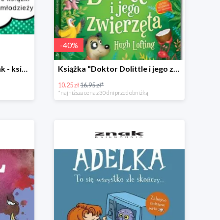
-
40
%
Mikołajki w Księgarni Znak - książki dla dzieci i młodzieży do -50%
Książka "Doktor Dolittle i jego zwierzęta" -40%
10.25 zł
16.95 zł*
*najniższa cena z 30 dni przed obniżką