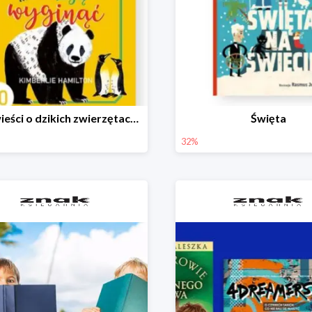
Opowieści o dzikich zwierzętach, które mogą wyginąć.
Święta
32%