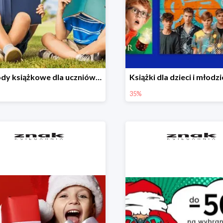
Nagrody książkowe dla uczniów na koniec roku szkolnego w Księgarni Znak do -45%
35%