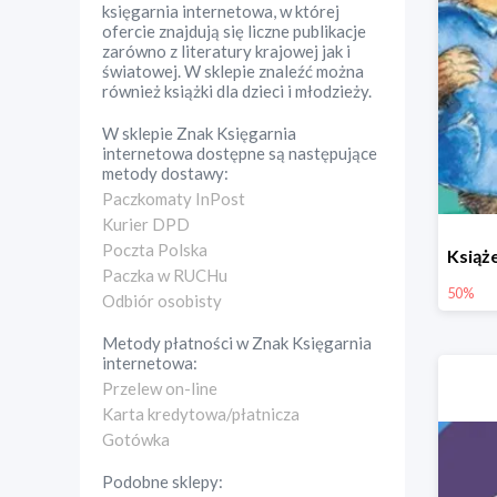
księgarnia internetowa, w której
ofercie znajdują się liczne publikacje
zarówno z literatury krajowej jak i
światowej. W sklepie znaleźć można
również książki dla dzieci i młodzieży.
W sklepie
Znak Księgarnia
internetowa
dostępne są następujące
metody dostawy:
Paczkomaty InPost
Kurier DPD
Poczta Polska
Paczka w RUCHu
50%
Odbiór osobisty
Metody płatności w
Znak Księgarnia
internetowa
:
Przelew on-line
Karta kredytowa/płatnicza
Gotówka
Podobne sklepy: