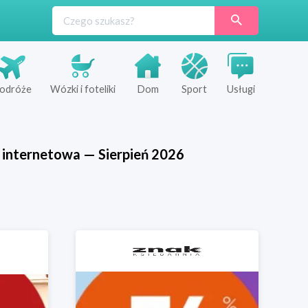
odróże
Wózki i foteliki
Dom
Sport
Usługi
 internetowa
—
Sierpień
2026