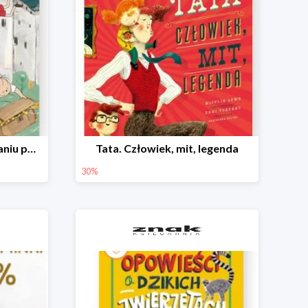
Bolek i Lolek w poszukiwaniu polskich skarbów
Tata. Człowiek, mit, legenda
30%