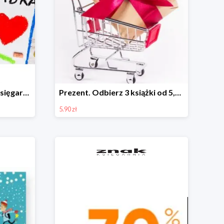
Dzień Babci i Dziadka w Księgarni Znak do -40%
Prezent. Odbierz 3 książki od 5,90zł
5.90 zł