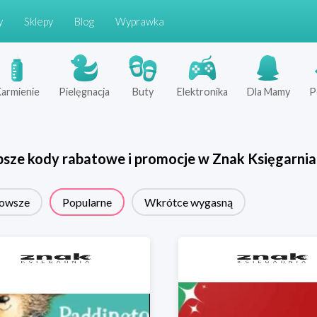
y
Sklepy
Blog
Wyprawka
armienie
Pielęgnacja
Buty
Elektronika
Dla Mamy
P
psze kody rabatowe i promocje w
Znak Księgarnia
owsze
Popularne
Wkrótce wygasną