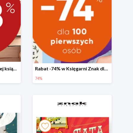
Świąteczny kiermasz taniej książki
Rabat -74% w Księgarni Znak dla 100 pierwszych osób!
74%