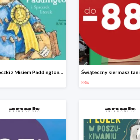
Książeczki z Misiem Paddingtonem do -50%
88%