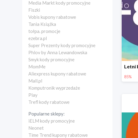
Media Markt kody promocyjne
Fiszki
Vobis kupony rabatowe
Tania Książka
tołpa. promocje
ezebra.pl
Super Prezenty kody promocyjne
Phlov by Anna Lewandowska
Smyk kody promocyjne
MomMe
Aliexpress kupony rabatowe
85%
Mall.pl
Komputronik wyprzedaże
Play
Trefl kody rabatowe
Popularne sklepy:
iELM kody promocyjne
Neonet
Time Trend kupony rabatowe