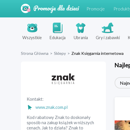
Promocje
Produkt
Wszystkie
Edukacja
Ubrania
Gry i zabawki
K
Strona Główna
>
Sklepy
>
Znak Księgarnia internetowa
Najle
Najn
Kontakt:
www.znak.com.pl
Kod rabatowy Znak to doskonały
sposób na zakup książek w niższych
cenach. Jak to działa? Znak to