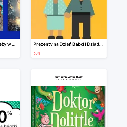
Książki dla dzieci i młodzieży w Księgarni Znak do -35%
Prezenty na Dzień Babci i Dziadka w Księgarni Znak do -60%
60%