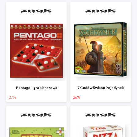
Pentago - gra planszowa
7 Cudów Świata: Pojedynek
27%
26%