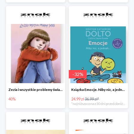
-
32
%
Zezia i wszystkie problemy świata
Ksiązka Emocje. Niby nic, a jednak... -32%
40%
24.99 zł
36.99 zł*
*najniższa cena z 30 dni przed obniżką