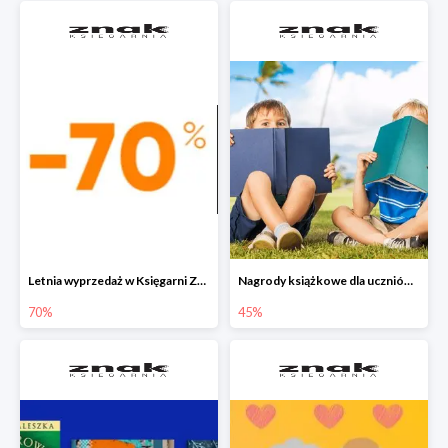
Letnia wyprzedaż w Księgarni Znak do -70%
Nagrody książkowe dla uczniów na koniec roku szkolnego w Księgarni Znak do -45%
70%
45%