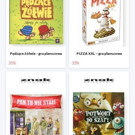
Pędzące żółwie - gra planszowa
PIZZA XXL – gra planszowa
35%
33%