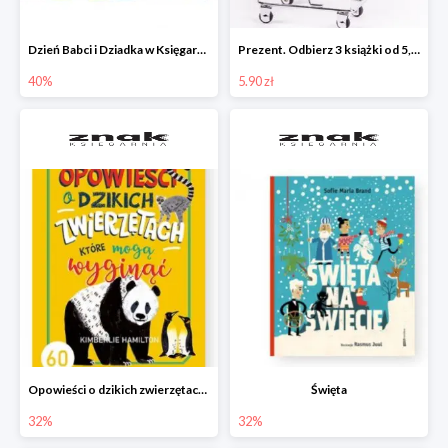
Dzień Babci i Dziadka w Księgarni Znak do -40%
Prezent. Odbierz 3 książki od 5,90zł
40%
5.90 zł
Opowieści o dzikich zwierzętach, które mogą wyginąć.
Święta
32%
32%