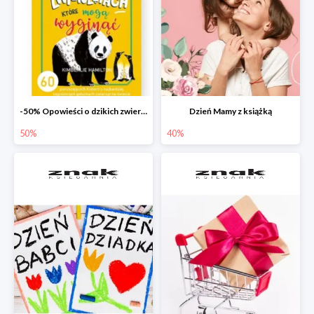
-50% Opowieści o dzikich zwierzętach
Dzień Mamy z książką
50%
40%