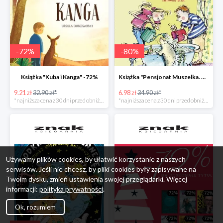
-
72
%
-
80
%
Książka "Kuba i Kanga" -72%
Książka "Pensjonat Muszelka. Nowi goście" taniej o 80%
9.21 zł
32.90 zł*
6.98 zł
34.90 zł*
*najniższa cena z 30 dni przed obniżką
*najniższa cena z 30 dni przed obniżką
Używamy plików cookies, by ułatwić korzystanie z naszych
serwisów. Jeśli nie chcesz, by pliki cookies były zapisywane na
Twoim dysku, zmień ustawienia swojej przeglądarki. Więcej
informacji:
polityka prywatności
.
Ok, rozumiem