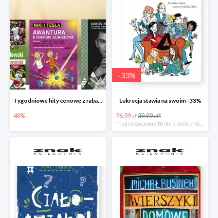
-
33
%
Tygodniowe hity cenowe z rabatem -48%
Lukrecja stawia na swoim -33%
48%
26.99 zł
39.99 zł*
*najniższa cena z 30 dni przed obniżką