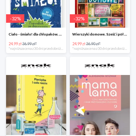
-
32
%
-
32
%
Ciało - śmiało! dla chłopaków. Przewodnik po dojrzewaniu -32%
Wierszyki domowe. Sześć i pół tuzinka wierszyków Rusinka -32%
24.99 zł
36.99 zł*
24.99 zł
36.90 zł*
*najniższa cena z 30 dni przed obniżką
*najniższa cena z 30 dni przed obniżką