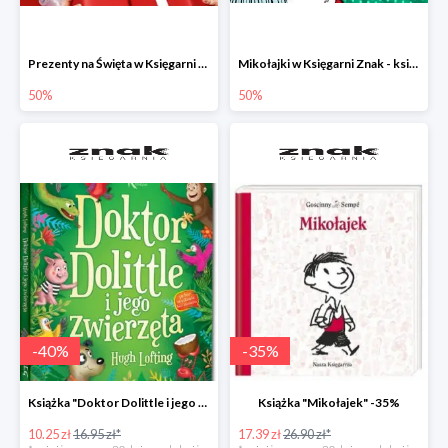
Prezenty na Święta w Księgarni Znak -50%
Mikołajki w Księgarni Znak - książki dla dzieci i młodzieży do -50%
50%
50%
-
40
%
-
35
%
Książka "Doktor Dolittle i jego zwierzęta" -40%
Książka "Mikołajek" -35%
10.25 zł
16.95 zł*
17.39 zł
26.90 zł*