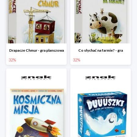
Drapacze Chmur - gra planszowa
Co słychać na farmie? - gra
32%
32%