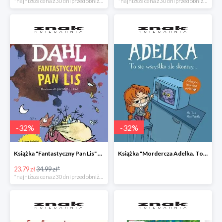
*najniższa cena z 30 dni przed obniżką
*najniższa cena z 30 dni przed obniżką
-
32
%
-
32
%
Książka "Fantastyczny Pan Lis" -32%
Książka "Mordercza Adelka. To się wszystko źle skończy" -32%
23.79 zł
34.99 zł*
*najniższa cena z 30 dni przed obniżką