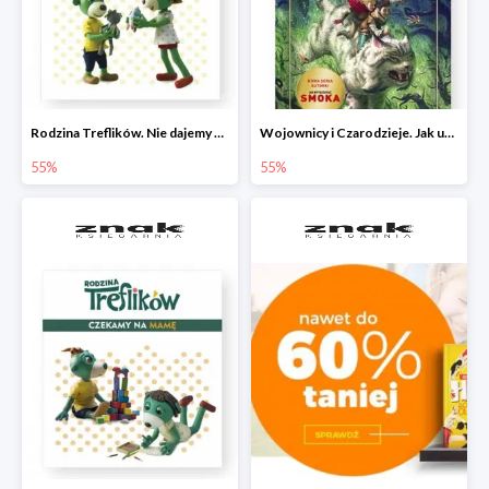
Rodzina Treflików. Nie dajemy się nudzie!
Wojownicy i Czarodzieje. Jak upolować wiedźmę
55%
55%