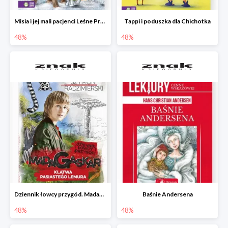
Misia i jej mali pacjenci Leśne Przytulisko
Tappi i poduszka dla Chichotka
48%
48%
Dziennik łowcy przygód. Madagaskar. Klątwa pasiastego lemura
Baśnie Andersena
48%
48%