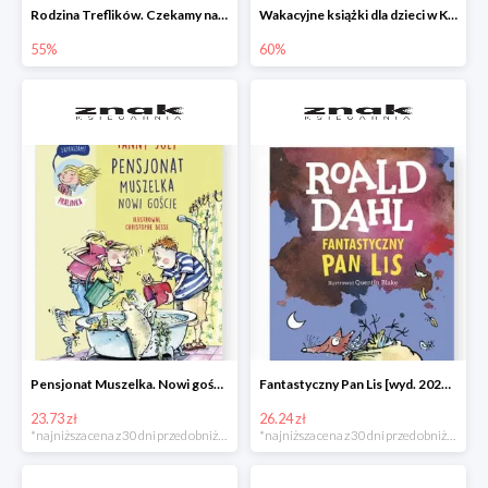
Rodzina Treflików. Czekamy na mamę
Wakacyjne książki dla dzieci w Księgarni Znak do -60%
55%
60%
Pensjonat Muszelka. Nowi goście Fanny Joly -32%
Fantastyczny Pan Lis [wyd. 2020] Roald Dahl -25%
23.73 zł
26.24 zł
*najniższa cena z 30 dni przed obniżką
*najniższa cena z 30 dni przed obniżką