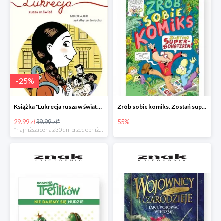
-
25
%
Książka "Lukrecja rusza w świat" -25%
Zrób sobie komiks. Zostań superbohaterem
29.99 zł
39.99 zł*
55%
*najniższa cena z 30 dni przed obniżką