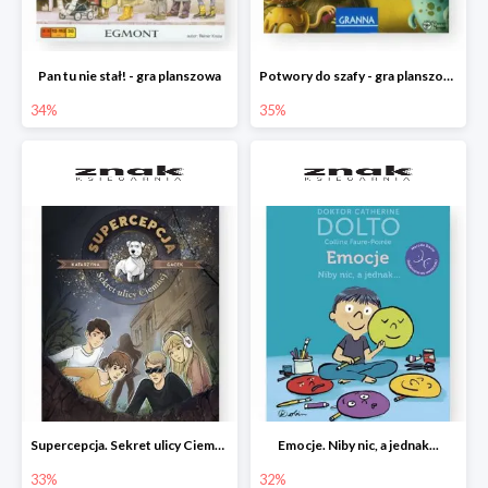
Pan tu nie stał! - gra planszowa
Potwory do szafy - gra planszowa
34%
35%
Supercepcja. Sekret ulicy Ciemnej
Emocje. Niby nic, a jednak...
33%
32%