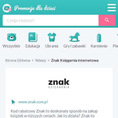
Promocje
Produkty
Sklepy
Wszystkie
Edukacja
Ubrania
Gry i zabawki
Karmienie
Pie
Blog
Strona Główna
>
Sklepy
>
Znak Księgarnia internetowa
Wyprawka
www.znak.com.pl
Kod rabatowy Znak to doskonały sposób na zakup
książek w niższych cenach. Jak to działa? Znak to