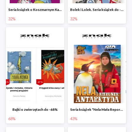
Seria książek o Koszmarnym Karolku do -32%
Bolek i Lolek. Seria książek do -32%
32%
32%
Bajki o zwierzętach do -68%
Seria książek "Nela Mała Reporterka" do -43%
68%
43%