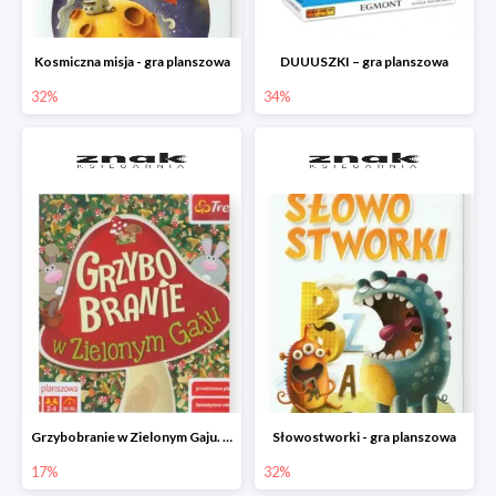
Kosmiczna misja - gra planszowa
DUUUSZKI – gra planszowa
32%
34%
Grzybobranie w Zielonym Gaju. Gra planszowa
Słowostworki - gra planszowa
17%
32%