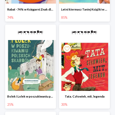
Rabat -74% w Księgarni Znak dla 100 pierwszych osób!
Letni kiermasz Taniej Książki w Ksiegarni Znak do -85%!
74%
85%
Bolek i Lolek w poszukiwaniu polskich skarbów
Tata. Człowiek, mit, legenda
25%
30%