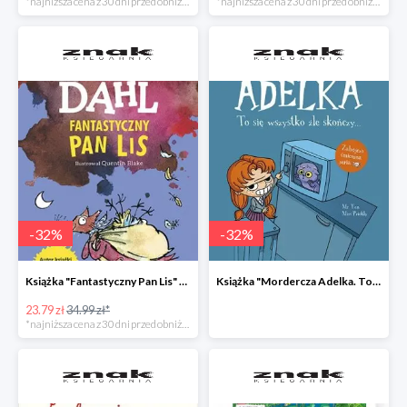
*najniższa cena z 30 dni przed obniżką
*najniższa cena z 30 dni przed obniżką
-
32
%
-
32
%
Książka "Fantastyczny Pan Lis" -32%
Książka "Mordercza Adelka. To się wszystko źle skończy" -32%
23.79 zł
34.99 zł*
*najniższa cena z 30 dni przed obniżką