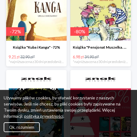
-
72
%
-
80
%
Książka "Kuba i Kanga" -72%
Książka "Pensjonat Muszelka. Nowi goście" taniej o 80%
9.21 zł
32.90 zł*
6.98 zł
34.90 zł*
*najniższa cena z 30 dni przed obniżką
*najniższa cena z 30 dni przed obniżką
Używamy plików cookies, by ułatwić korzystanie z naszych
serwisów. Jeśli nie chcesz, by pliki cookies były zapisywane na
Twoim dysku, zmień ustawienia swojej przeglądarki. Więcej
informacji:
polityka prywatności
.
Ok, rozumiem