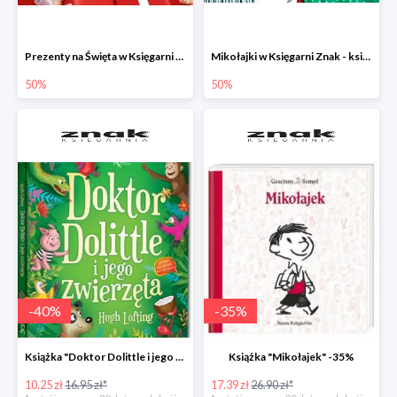
Prezenty na Święta w Księgarni Znak -50%
Mikołajki w Księgarni Znak - książki dla dzieci i młodzieży do -50%
50%
50%
-
40
%
-
35
%
Książka "Doktor Dolittle i jego zwierzęta" -40%
Książka "Mikołajek" -35%
10.25 zł
16.95 zł*
17.39 zł
26.90 zł*