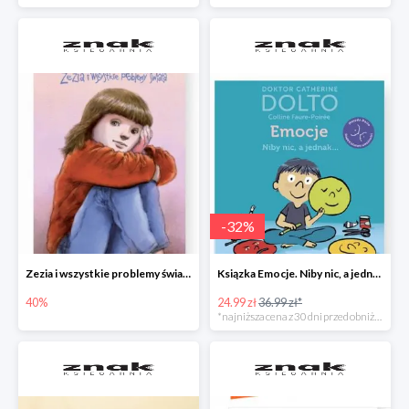
-
32
%
Zezia i wszystkie problemy świata
Ksiązka Emocje. Niby nic, a jednak... -32%
40%
24.99 zł
36.99 zł*
*najniższa cena z 30 dni przed obniżką