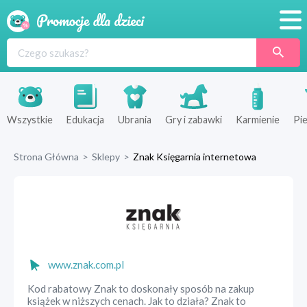
Promocje
Produkty
Sklepy
Wszystkie
Edukacja
Ubrania
Gry i zabawki
Karmienie
Pie
Blog
Strona Główna
>
Sklepy
>
Znak Księgarnia internetowa
Wyprawka
www.znak.com.pl
Kod rabatowy Znak to doskonały sposób na zakup
książek w niższych cenach. Jak to działa? Znak to