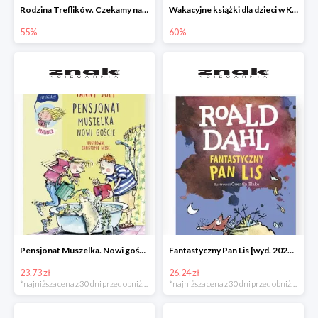
Rodzina Treflików. Czekamy na mamę
Wakacyjne książki dla dzieci w Księgarni Znak do -60%
55%
60%
Pensjonat Muszelka. Nowi goście Fanny Joly -32%
Fantastyczny Pan Lis [wyd. 2020] Roald Dahl -25%
23.73 zł
26.24 zł
*najniższa cena z 30 dni przed obniżką
*najniższa cena z 30 dni przed obniżką