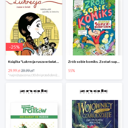
-
25
%
Książka "Lukrecja rusza w świat" -25%
Zrób sobie komiks. Zostań superbohaterem
29.99 zł
39.99 zł*
55%
*najniższa cena z 30 dni przed obniżką