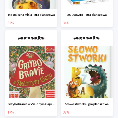
Kosmiczna misja - gra planszowa
DUUUSZKI – gra planszowa
32%
34%
Grzybobranie w Zielonym Gaju. Gra planszowa
Słowostworki - gra planszowa
17%
32%