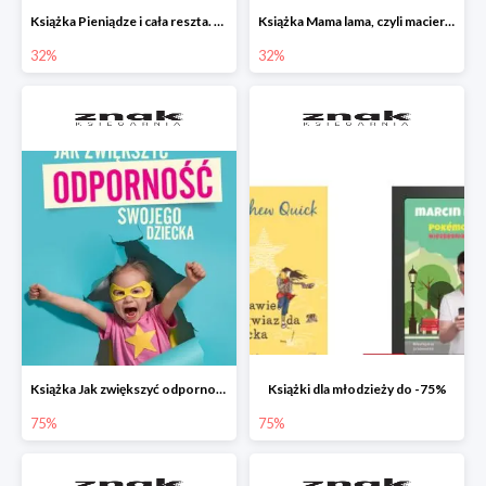
Książka Pieniądze i cała reszta. Naucz dziecko oszczędzać, dzielić się i mądrze wydawać
Książka Mama lama, czyli macierzyństwo i inne przypadłości życiowe
32%
32%
Książka Jak zwiększyć odporność swojego dziecka w promocji
Książki dla młodzieży do -75%
75%
75%