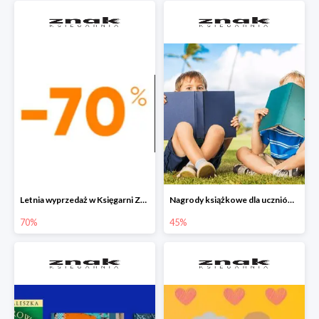
Letnia wyprzedaż w Księgarni Znak do -70%
Nagrody książkowe dla uczniów na koniec roku szkolnego w Księgarni Znak do -45%
70%
45%