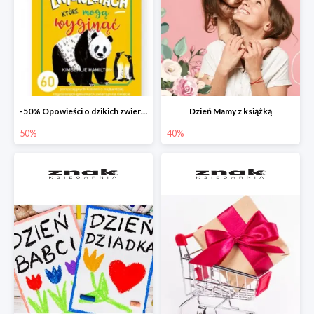
-50% Opowieści o dzikich zwierzętach
Dzień Mamy z książką
50%
40%