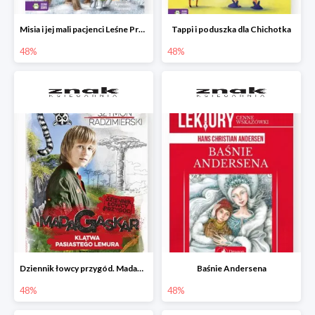
Misia i jej mali pacjenci Leśne Przytulisko
Tappi i poduszka dla Chichotka
48%
48%
Dziennik łowcy przygód. Madagaskar. Klątwa pasiastego lemura
Baśnie Andersena
48%
48%