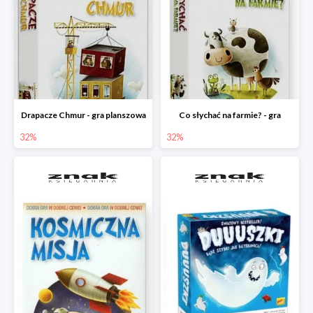
Drapacze Chmur - gra planszowa
Co słychać na farmie? - gra
32%
32%