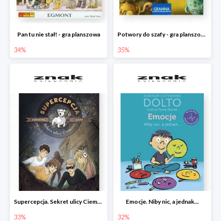
Pan tu nie stał! - gra planszowa
Potwory do szafy - gra planszowa
34%
35%
Supercepcja. Sekret ulicy Ciemnej
Emocje. Niby nic, a jednak...
33%
32%