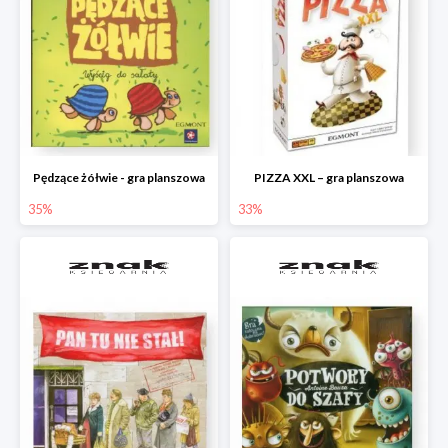
Pędzące żółwie - gra planszowa
PIZZA XXL – gra planszowa
35%
33%