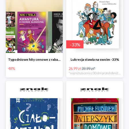
-
33
%
Tygodniowe hity cenowe z rabatem -48%
Lukrecja stawia na swoim -33%
48%
26.99 zł
39.99 zł*
*najniższa cena z 30 dni przed obniżką