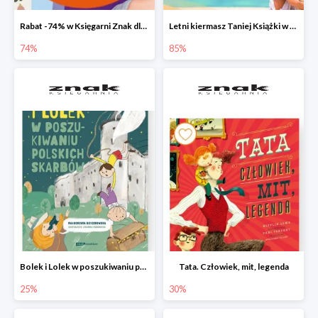
Rabat -74% w Księgarni Znak dla 100 pierwszych osób!
Letni kiermasz Taniej Książki w Ksiegarni Znak do -85%!
74%
85%
Bolek i Lolek w poszukiwaniu polskich skarbów
Tata. Człowiek, mit, legenda
25%
30%