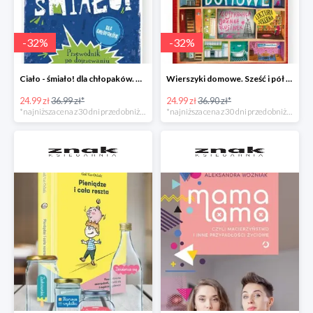
-
32
%
-
32
%
Ciało - śmiało! dla chłopaków. Przewodnik po dojrzewaniu -32%
Wierszyki domowe. Sześć i pół tuzinka wierszyków Rusinka -32%
24.99 zł
36.99 zł*
24.99 zł
36.90 zł*
*najniższa cena z 30 dni przed obniżką
*najniższa cena z 30 dni przed obniżką