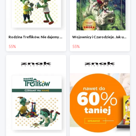
Rodzina Treflików. Nie dajemy się nudzie!
Wojownicy i Czarodzieje. Jak upolować wiedźmę
55%
55%