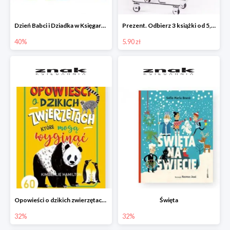
Dzień Babci i Dziadka w Księgarni Znak do -40%
Prezent. Odbierz 3 książki od 5,90zł
40%
5.90 zł
Opowieści o dzikich zwierzętach, które mogą wyginąć.
Święta
32%
32%