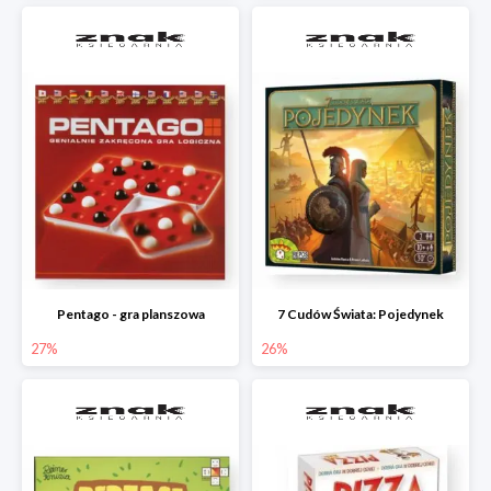
Pentago - gra planszowa
7 Cudów Świata: Pojedynek
27%
26%