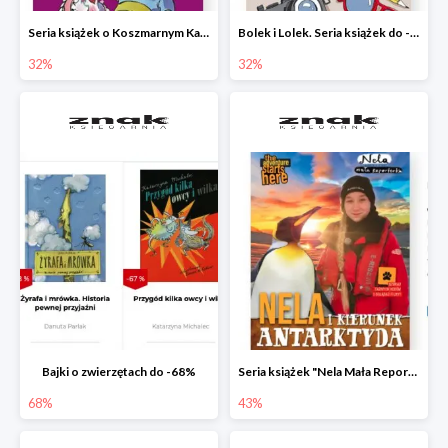
Seria książek o Koszmarnym Karolku do -32%
Bolek i Lolek. Seria książek do -32%
32%
32%
Bajki o zwierzętach do -68%
Seria książek "Nela Mała Reporterka" do -43%
68%
43%