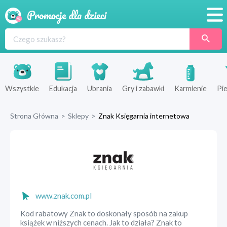
Promocje
Produkty
Sklepy
Wszystkie
Edukacja
Ubrania
Gry i zabawki
Karmienie
Pie
Blog
Strona Główna
>
Sklepy
>
Znak Księgarnia internetowa
Wyprawka
www.znak.com.pl
Kod rabatowy Znak to doskonały sposób na zakup
książek w niższych cenach. Jak to działa? Znak to