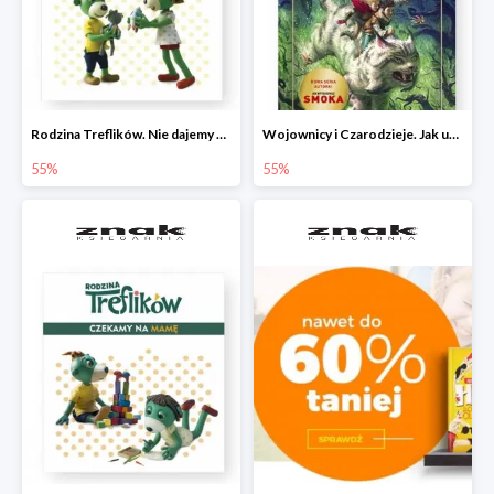
Rodzina Treflików. Nie dajemy się nudzie!
Wojownicy i Czarodzieje. Jak upolować wiedźmę
55%
55%