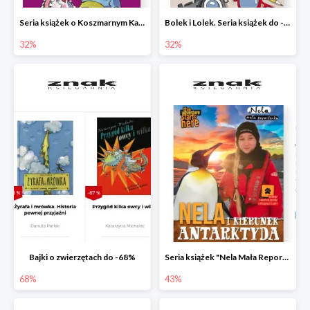
Seria książek o Koszmarnym Karolku do -32%
Bolek i Lolek. Seria książek do -32%
32%
32%
Bajki o zwierzętach do -68%
Seria książek "Nela Mała Reporterka" do -43%
68%
43%