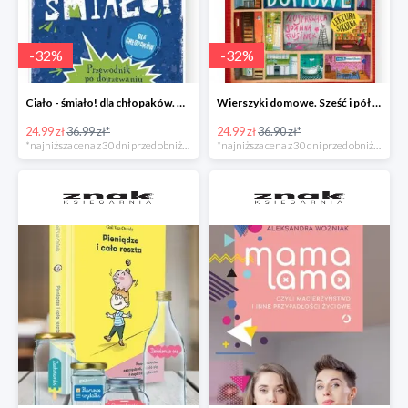
-
32
%
-
32
%
Ciało - śmiało! dla chłopaków. Przewodnik po dojrzewaniu -32%
Wierszyki domowe. Sześć i pół tuzinka wierszyków Rusinka -32%
24.99 zł
36.99 zł*
24.99 zł
36.90 zł*
*najniższa cena z 30 dni przed obniżką
*najniższa cena z 30 dni przed obniżką