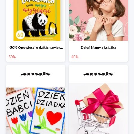
-50% Opowieści o dzikich zwierzętach
Dzień Mamy z książką
50%
40%