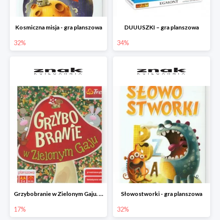
Kosmiczna misja - gra planszowa
DUUUSZKI – gra planszowa
32%
34%
Grzybobranie w Zielonym Gaju. Gra planszowa
Słowostworki - gra planszowa
17%
32%