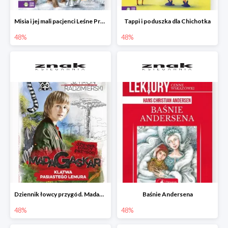
Misia i jej mali pacjenci Leśne Przytulisko
Tappi i poduszka dla Chichotka
48%
48%
Dziennik łowcy przygód. Madagaskar. Klątwa pasiastego lemura
Baśnie Andersena
48%
48%