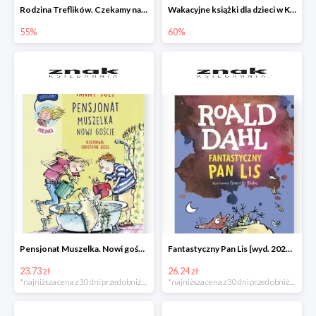
Rodzina Treflików. Czekamy na mamę
Wakacyjne książki dla dzieci w Księgarni Znak do -60%
55%
60%
Pensjonat Muszelka. Nowi goście Fanny Joly -32%
Fantastyczny Pan Lis [wyd. 2020] Roald Dahl -25%
23.73 zł
26.24 zł
*najniższa cena z 30 dni przed obniżką
*najniższa cena z 30 dni przed obniżką