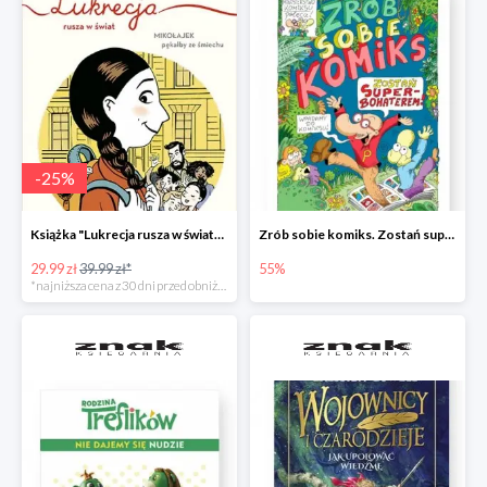
-
25
%
Książka "Lukrecja rusza w świat" -25%
Zrób sobie komiks. Zostań superbohaterem
29.99 zł
39.99 zł*
55%
*najniższa cena z 30 dni przed obniżką