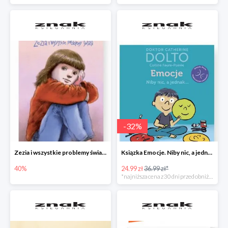
-
32
%
Zezia i wszystkie problemy świata
Ksiązka Emocje. Niby nic, a jednak... -32%
40%
24.99 zł
36.99 zł*
*najniższa cena z 30 dni przed obniżką