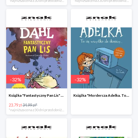
*najniższa cena z 30 dni przed obniżką
*najniższa cena z 30 dni przed obniżką
-
32
%
-
32
%
Książka "Fantastyczny Pan Lis" -32%
Książka "Mordercza Adelka. To się wszystko źle skończy" -32%
23.79 zł
34.99 zł*
*najniższa cena z 30 dni przed obniżką