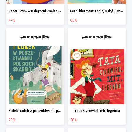
Rabat -74% w Księgarni Znak dla 100 pierwszych osób!
Letni kiermasz Taniej Książki w Ksiegarni Znak do -85%!
74%
85%
Bolek i Lolek w poszukiwaniu polskich skarbów
Tata. Człowiek, mit, legenda
25%
30%