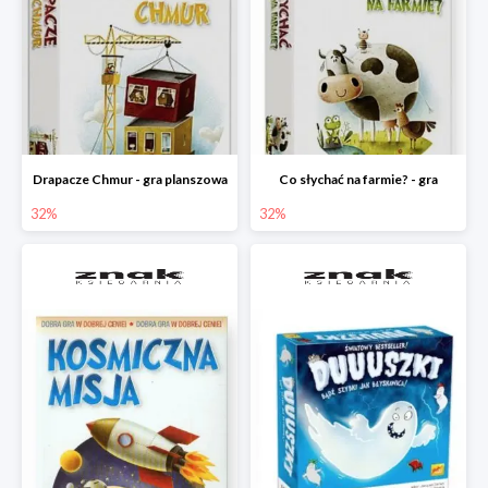
Drapacze Chmur - gra planszowa
Co słychać na farmie? - gra
32%
32%