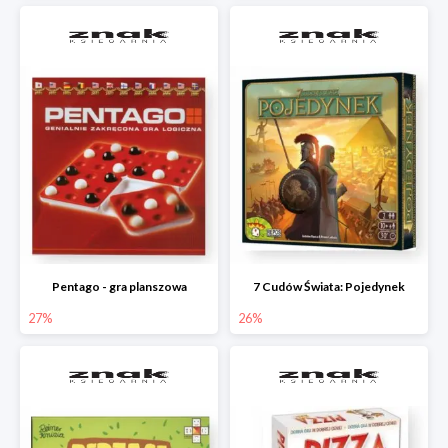
Pentago - gra planszowa
7 Cudów Świata: Pojedynek
27%
26%