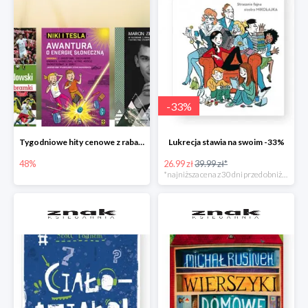
-
33
%
Tygodniowe hity cenowe z rabatem -48%
Lukrecja stawia na swoim -33%
48%
26.99 zł
39.99 zł*
*najniższa cena z 30 dni przed obniżką