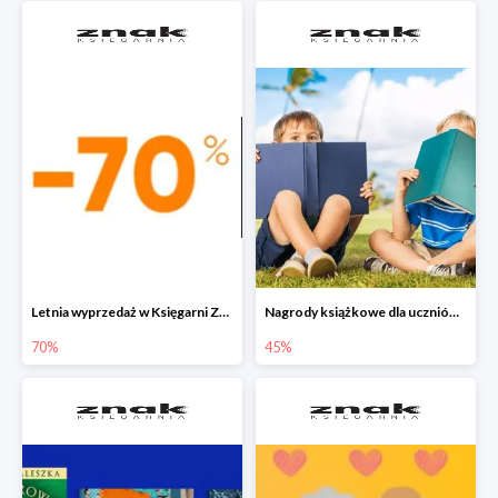
Letnia wyprzedaż w Księgarni Znak do -70%
Nagrody książkowe dla uczniów na koniec roku szkolnego w Księgarni Znak do -45%
70%
45%