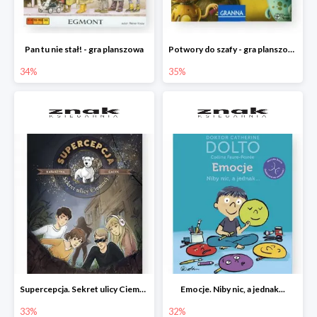
Pan tu nie stał! - gra planszowa
Potwory do szafy - gra planszowa
34%
35%
Supercepcja. Sekret ulicy Ciemnej
Emocje. Niby nic, a jednak...
33%
32%