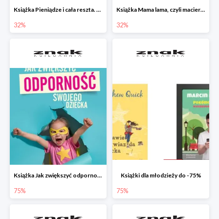
Książka Pieniądze i cała reszta. Naucz dziecko oszczędzać, dzielić się i mądrze wydawać
Książka Mama lama, czyli macierzyństwo i inne przypadłości życiowe
32%
32%
Książka Jak zwiększyć odporność swojego dziecka w promocji
Książki dla młodzieży do -75%
75%
75%