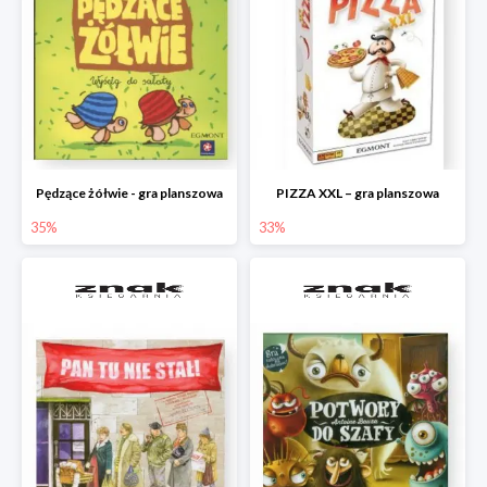
Pędzące żółwie - gra planszowa
PIZZA XXL – gra planszowa
35%
33%