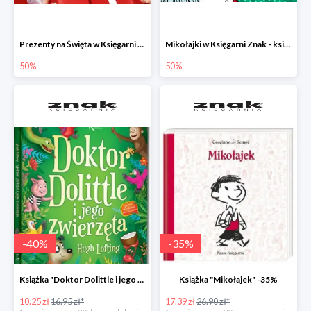
Prezenty na Święta w Księgarni Znak -50%
Mikołajki w Księgarni Znak - książki dla dzieci i młodzieży do -50%
50%
50%
-
40
%
-
35
%
Książka "Doktor Dolittle i jego zwierzęta" -40%
Książka "Mikołajek" -35%
10.25 zł
16.95 zł*
17.39 zł
26.90 zł*