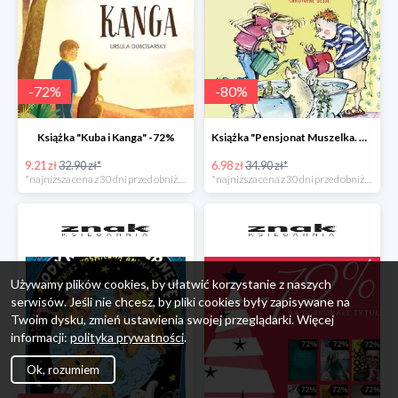
-
72
%
-
80
%
Książka "Kuba i Kanga" -72%
Książka "Pensjonat Muszelka. Nowi goście" taniej o 80%
9.21 zł
32.90 zł*
6.98 zł
34.90 zł*
*najniższa cena z 30 dni przed obniżką
*najniższa cena z 30 dni przed obniżką
Używamy plików cookies, by ułatwić korzystanie z naszych
serwisów. Jeśli nie chcesz, by pliki cookies były zapisywane na
Twoim dysku, zmień ustawienia swojej przeglądarki. Więcej
informacji:
polityka prywatności
.
Ok, rozumiem