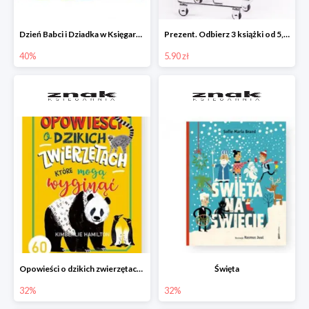
Dzień Babci i Dziadka w Księgarni Znak do -40%
Prezent. Odbierz 3 książki od 5,90zł
40%
5.90 zł
Opowieści o dzikich zwierzętach, które mogą wyginąć.
Święta
32%
32%