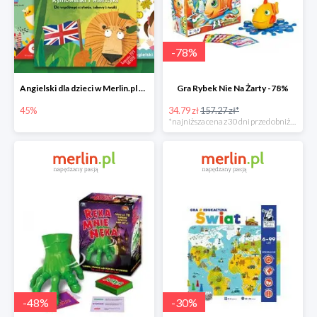
-
78
%
Angielski dla dzieci w Merlin.pl do -45%
Gra Rybek Nie Na Żarty -78%
45%
34.79 zł
157.27 zł*
*najniższa cena z 30 dni przed obniżką
-
48
%
-
30
%