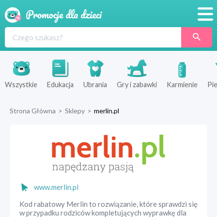
Promocje
Produkty
Sklepy
Wszystkie
Edukacja
Ubrania
Gry i zabawki
Karmienie
Pie
Blog
Strona Główna
>
Sklepy
>
merlin.pl
Wyprawka
www.merlin.pl
Kod rabatowy Merlin to rozwiązanie, które sprawdzi się
w przypadku rodziców kompletujących wyprawkę dla