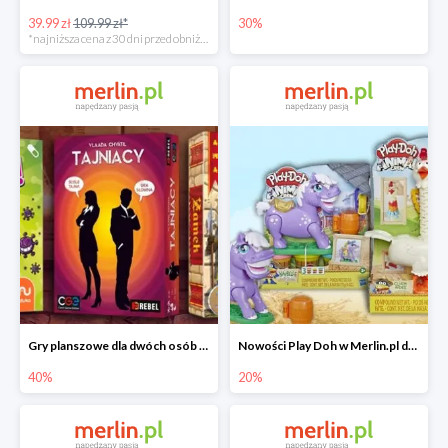
39.99 zł
109.99 zł*
30%
*najniższa cena z 30 dni przed obniżką
Gry planszowe dla dwóch osób w Merlin.pl do -40%
Nowości Play Doh w Merlin.pl do -20%
40%
20%