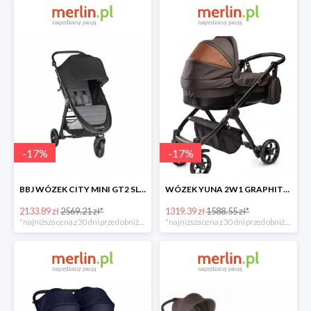
-
17
%
-
17
%
BBJ WÓZEK CITY MINI GT2 SLATE -17%
WÓZEK YUNA 2W1 GRAPHITE -17%
2133.89 zł
2569.21 zł*
1319.39 zł
1588.55 zł*
*najniższa cena z 30 dni przed obniżką
*najniższa cena z 30 dni przed obniżką