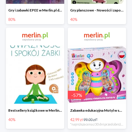
Gry i zabawki EPEE w Merlin.pl do -80%
Gry planszowe - Nowości i zapowiedzi w Merlin.pl do -40%
80%
40%
-
57
%
Bestsellery książkowe w Merlin.pl do -40%
Zabawka edukacyjna Motyl w super cenie
40%
42.99 zł
99.00 zł*
*najniższa cena z 30 dni przed obniżką