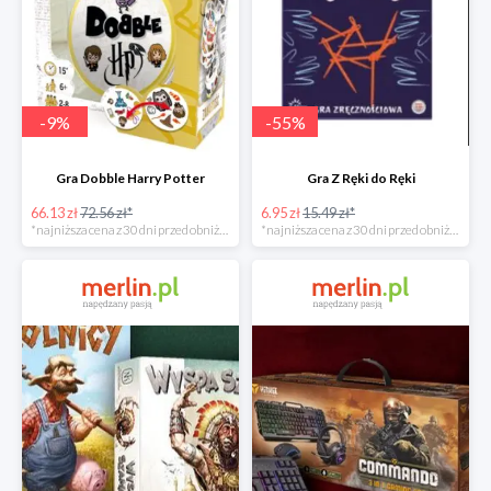
-
9
%
-
55
%
Gra Dobble Harry Potter
Gra Z Ręki do Ręki
66.13 zł
72.56 zł*
6.95 zł
15.49 zł*
*najniższa cena z 30 dni przed obniżką
*najniższa cena z 30 dni przed obniżką