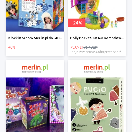
-
24
%
Klocki Korbo w Merlin.pl do -40%
Polly Pocket. GKJ63 Kompaktowa torebka -25%
40%
73.09 zł
96.43 zł*
*najniższa cena z 30 dni przed obniżką