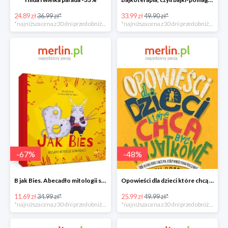
24.89 zł
36.99 zł*
33.99 zł
49.90 zł*
*najniższa cena z 30 dni przed obniżką
*najniższa cena z 30 dni przed obniżką
-
67
%
-
48
%
B jak Bies. Abecadło mitologii słowiańskiej. ABC mitów świata -67%
Opowieści dla dzieci które chcą być wyjątkowe -49%
11.69 zł
34.99 zł*
25.99 zł
49.99 zł*
*najniższa cena z 30 dni przed obniżką
*najniższa cena z 30 dni przed obniżką