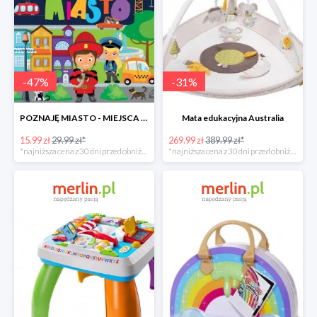
-
47
%
-
31
%
POZNAJĘ MIASTO - MIEJSCA LUDZIE POJAZDY ZWIERZĘTA -47%
Mata edukacyjna Australia
15.99 zł
29.99 zł*
269.99 zł
389.99 zł*
*najniższa cena z 30 dni przed obniżką
*najniższa cena z 30 dni przed obniżką