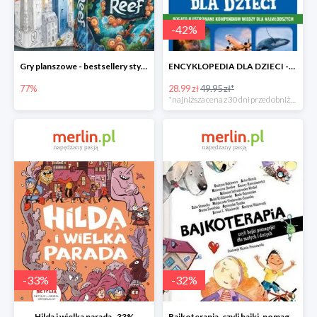
-
42
%
Gry planszowe - bestsellery stycznia do -77%
ENCYKLOPEDIA DLA DZIECI -42%
77%
28.99 zł
49.95 zł*
*najniższa cena z 30 dni przed obniżką
-
33
%
-
32
%
Hilda i wielka parada -33%
Bajkoterapia, czyli bajki-pomagajki dla małych i dużych -32%