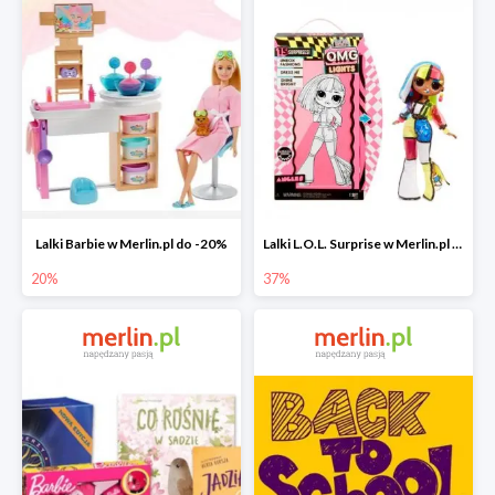
Lalki Barbie w Merlin.pl do -20%
Lalki L.O.L. Surprise w Merlin.pl do -37%
20%
37%