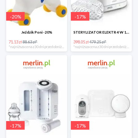
-
20
%
-
17
%
Jeździk Poni -20%
STERYLIZATOR ELEKTR 4 W 1 -17%
71.13 zł
88.63 zł*
398.05 zł
479.25 zł*
*najniższa cena z 30 dni przed obniżką
*najniższa cena z 30 dni przed obniżką
-
17
%
-
17
%