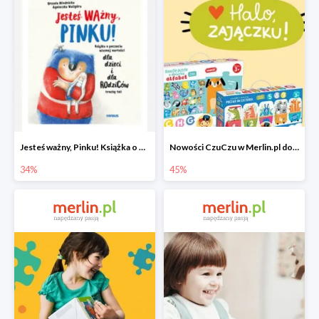
Jesteś ważny, Pinku! Książka o poczuciu własnej wartości
Nowości CzuCzu w Merlin.pl do -45%
34%
45%