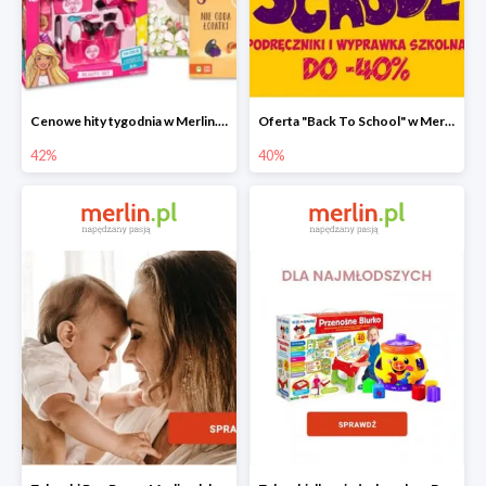
Cenowe hity tygodnia w Merlin.pl do -42%
Oferta "Back To School" w Merlin.pl do -40%
42%
40%