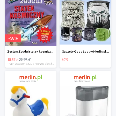
-
38
%
Zestaw Zbuduj statek kosmiczny do -39%
Gadżety Good Loot w Merlin.pl do -60%
18.57 zł
29.99 zł*
60%
*najniższa cena z 30 dni przed obniżką