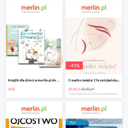
-
41
%
Książki dla dzieci w merlin.pl do -40%
O matko święta! Chrześcijańska mama od A do Z -41%
40%
20.69 zł
34.90 zł*
*najniższa cena z 30 dni przed obniżką