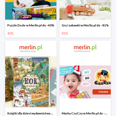
Puzzle Dodo w Merlin.pl do -40%
Gry i zabawki w Merlin.pl do -81%
40%
81%
Książki dla dzieci wydawnictwa Nasza Księgarnia w Merlin.pl do -40%
Marka CzuCzu w Merlin.pl do -40%