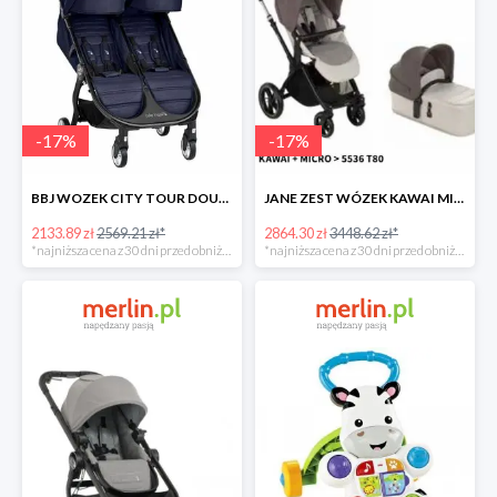
-
17
%
-
17
%
BBJ WOZEK CITY TOUR DOUBLE SEACREST -17%
JANE ZEST WÓZEK KAWAI MICRO -17%
2133.89 zł
2569.21 zł*
2864.30 zł
3448.62 zł*
*najniższa cena z 30 dni przed obniżką
*najniższa cena z 30 dni przed obniżką