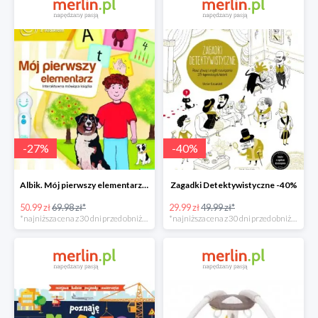
-
27
%
-
40
%
Albik. Mój pierwszy elementarz - książka interaktywna -28%
Zagadki Detektywistyczne -40%
50.99 zł
69.98 zł*
29.99 zł
49.99 zł*
*najniższa cena z 30 dni przed obniżką
*najniższa cena z 30 dni przed obniżką