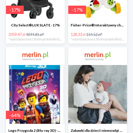
-
17
%
-
17
%
City Select®LUX SLATE -17%
Fisher-Price®Interaktywny chodzik Zebra -17%
3359.47 zł
4044.81 zł*
128.33 zł
154.52 zł*
*najniższa cena z 30 dni przed obniżką
*najniższa cena z 30 dni przed obniżką
-
64
%
Lego Przygoda 2 (Blu-ray 3D) -64%
Zabawki dla dzieci i niemowląt w Merlin.pl do -30%