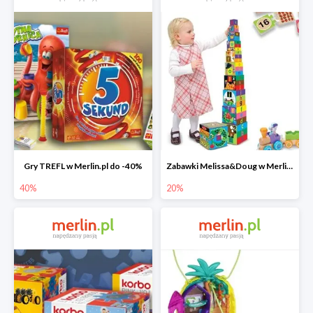
Gry TREFL w Merlin.pl do -40%
Zabawki Melissa&Doug w Merlin.pl do -20%
40%
20%