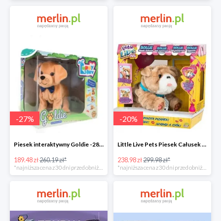
-
27
%
-
20
%
Piesek interaktywny Goldie -28%
Little Live Pets Piesek Całusek Rollie -21%
189.48 zł
260.19 zł*
238.98 zł
299.98 zł*
*najniższa cena z 30 dni przed obniżką
*najniższa cena z 30 dni przed obniżką