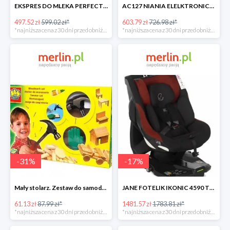
EKSPRES DO MLEKA PERFECT PREP Tommee Tippee -17%
AC127 NIANIA ELELKTRONICZNA Z CZUJNIKIEM RUCHU -17%
497.52 zł
599.02 zł*
603.79 zł
726.98 zł*
*najniższa cena z 30 dni przed obniżką
*najniższa cena z 30 dni przed obniżką
-
31
%
-
17
%
Mały stolarz. Zestaw do samodzielnego wykonania -30%
JANE FOTELIK IKONIC 4590 T77 NOMADS -17%
61.13 zł
87.99 zł*
1481.57 zł
1783.81 zł*
*najniższa cena z 30 dni przed obniżką
*najniższa cena z 30 dni przed obniżką