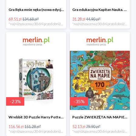
Gra Ręka mnie nęka (nowa edycja) -49%
Gra edukacyjna Kapitan Nauka. Świat -31%
69.51 zł
134.68 zł*
31.28 zł
44.90 zł*
*najniższa cena z 30 dni przed obniżką
*najniższa cena z 30 dni przed obniżką
-
23
%
-
35
%
Wrebbit 3D Puzzle Harry Potter Ollivander's Wand Shop -23%
Puzzle ZWIERZĘTA NA MAPIE -35%
116.56 zł
151.28 zł*
52.13 zł
79.90 zł*
*najniższa cena z 30 dni przed obniżką
*najniższa cena z 30 dni przed obniżką