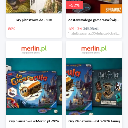
-
52
%
Gry planszowe do -80%
Zestaw małego gamera na Święta w super cenie
80%
169.13 zł
349.98 zł*
*najniższa cena z 30 dni przed obniżką
Gry planszowe w Merlin.pl -20%
Gry Planszowe - extra 20% taniej