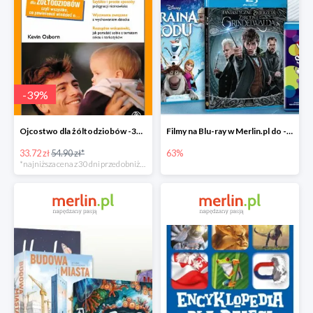
-
39
%
Ojcostwo dla żóltodziobów -39%
Filmy na Blu-ray w Merlin.pl do -63%
33.72 zł
54.90 zł*
63%
*najniższa cena z 30 dni przed obniżką