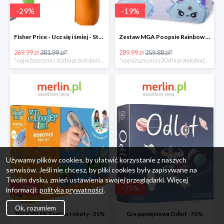
-
29
%
-
19
%
Fisher Price - Ucz się i śmiej - Stolik interaktywny
Zestaw MGA Poopsie Rainbow Surprise Slime Kit -20%
269.99 zł
381.99 zł*
289.99 zł
359.88 zł*
*najniższa cena z 30 dni przed obniżką
*najniższa cena z 30 dni przed obniżką
Używamy plików cookies, by ułatwić korzystanie z naszych
serwisów. Jeśli nie chcesz, by pliki cookies były zapisywane na
Twoim dysku, zmień ustawienia swojej przeglądarki. Więcej
-
30
%
-
75
%
informacji:
polityka prywatności
.
Ok, rozumiem
3DOODLER Zestaw roboty -31%
Gra pamięciowa Odlot -76%