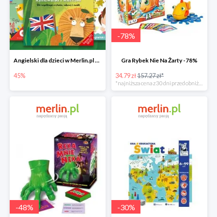
-
78
%
Angielski dla dzieci w Merlin.pl do -45%
Gra Rybek Nie Na Żarty -78%
45%
34.79 zł
157.27 zł*
*najniższa cena z 30 dni przed obniżką
-
48
%
-
30
%