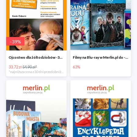
-
39
%
Ojcostwo dla żóltodziobów -39%
Filmy na Blu-ray w Merlin.pl do -63%
33.72 zł
54.90 zł*
63%
*najniższa cena z 30 dni przed obniżką