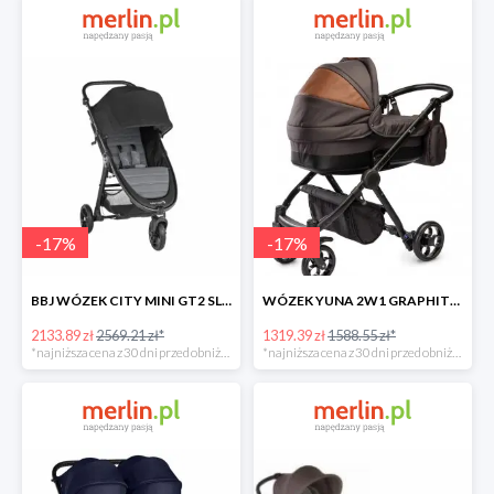
-
17
%
-
17
%
BBJ WÓZEK CITY MINI GT2 SLATE -17%
WÓZEK YUNA 2W1 GRAPHITE -17%
2133.89 zł
2569.21 zł*
1319.39 zł
1588.55 zł*
*najniższa cena z 30 dni przed obniżką
*najniższa cena z 30 dni przed obniżką