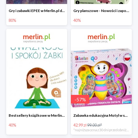
Gry i zabawki EPEE w Merlin.pl do -80%
Gry planszowe - Nowości i zapowiedzi w Merlin.pl do -40%
80%
40%
-
57
%
Bestsellery książkowe w Merlin.pl do -40%
Zabawka edukacyjna Motyl w super cenie
40%
42.99 zł
99.00 zł*
*najniższa cena z 30 dni przed obniżką