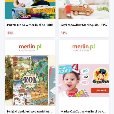
Puzzle Dodo w Merlin.pl do -40%
Gry i zabawki w Merlin.pl do -81%
40%
81%
Książki dla dzieci wydawnictwa Nasza Księgarnia w Merlin.pl do -40%
Marka CzuCzu w Merlin.pl do -40%