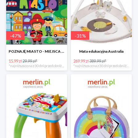
-
47
%
-
31
%
POZNAJĘ MIASTO - MIEJSCA LUDZIE POJAZDY ZWIERZĘTA -47%
Mata edukacyjna Australia
15.99 zł
29.99 zł*
269.99 zł
389.99 zł*
*najniższa cena z 30 dni przed obniżką
*najniższa cena z 30 dni przed obniżką