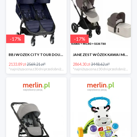
-
17
%
-
17
%
BBJ WOZEK CITY TOUR DOUBLE SEACREST -17%
JANE ZEST WÓZEK KAWAI MICRO -17%
2133.89 zł
2569.21 zł*
2864.30 zł
3448.62 zł*
*najniższa cena z 30 dni przed obniżką
*najniższa cena z 30 dni przed obniżką