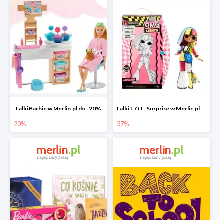
Lalki Barbie w Merlin.pl do -20%
Lalki L.O.L. Surprise w Merlin.pl do -37%
20%
37%