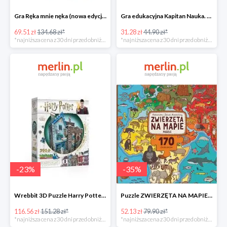
Gra Ręka mnie nęka (nowa edycja) -49%
Gra edukacyjna Kapitan Nauka. Świat -31%
69.51 zł
134.68 zł*
31.28 zł
44.90 zł*
*najniższa cena z 30 dni przed obniżką
*najniższa cena z 30 dni przed obniżką
-
23
%
-
35
%
Wrebbit 3D Puzzle Harry Potter Ollivander's Wand Shop -23%
Puzzle ZWIERZĘTA NA MAPIE -35%
116.56 zł
151.28 zł*
52.13 zł
79.90 zł*
*najniższa cena z 30 dni przed obniżką
*najniższa cena z 30 dni przed obniżką