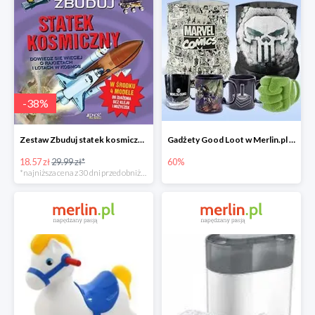
-
38
%
Zestaw Zbuduj statek kosmiczny do -39%
Gadżety Good Loot w Merlin.pl do -60%
18.57 zł
29.99 zł*
60%
*najniższa cena z 30 dni przed obniżką