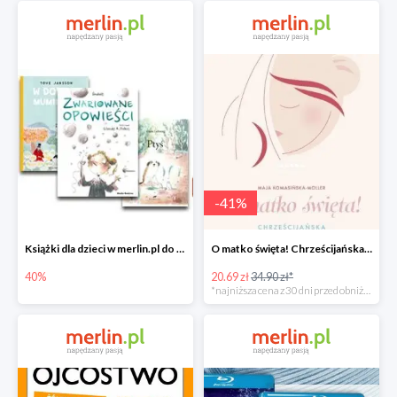
-
41
%
Książki dla dzieci w merlin.pl do -40%
O matko święta! Chrześcijańska mama od A do Z -41%
40%
20.69 zł
34.90 zł*
*najniższa cena z 30 dni przed obniżką