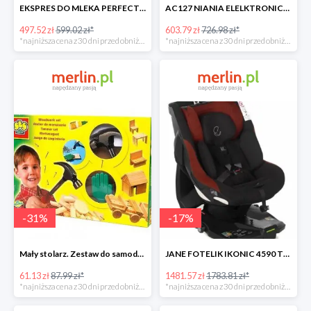
EKSPRES DO MLEKA PERFECT PREP Tommee Tippee -17%
AC127 NIANIA ELELKTRONICZNA Z CZUJNIKIEM RUCHU -17%
497.52 zł
599.02 zł*
603.79 zł
726.98 zł*
*najniższa cena z 30 dni przed obniżką
*najniższa cena z 30 dni przed obniżką
-
31
%
-
17
%
Mały stolarz. Zestaw do samodzielnego wykonania -30%
JANE FOTELIK IKONIC 4590 T77 NOMADS -17%
61.13 zł
87.99 zł*
1481.57 zł
1783.81 zł*
*najniższa cena z 30 dni przed obniżką
*najniższa cena z 30 dni przed obniżką