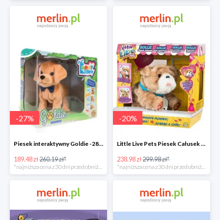
-
27
%
-
20
%
Piesek interaktywny Goldie -28%
Little Live Pets Piesek Całusek Rollie -21%
189.48 zł
260.19 zł*
238.98 zł
299.98 zł*
*najniższa cena z 30 dni przed obniżką
*najniższa cena z 30 dni przed obniżką