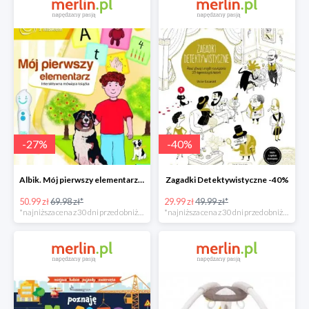
-
27
%
-
40
%
Albik. Mój pierwszy elementarz - książka interaktywna -28%
Zagadki Detektywistyczne -40%
50.99 zł
69.98 zł*
29.99 zł
49.99 zł*
*najniższa cena z 30 dni przed obniżką
*najniższa cena z 30 dni przed obniżką