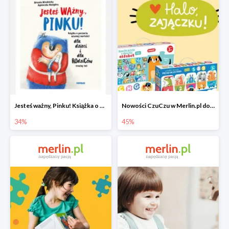
Jesteś ważny, Pinku! Książka o poczuciu własnej wartości
Nowości CzuCzu w Merlin.pl do -45%
34%
45%