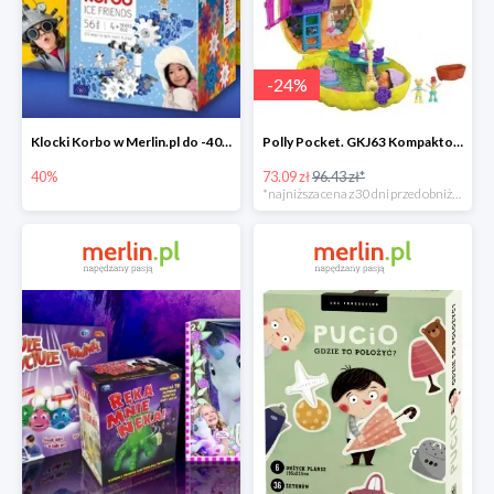
-
24
%
Klocki Korbo w Merlin.pl do -40%
Polly Pocket. GKJ63 Kompaktowa torebka -25%
40%
73.09 zł
96.43 zł*
*najniższa cena z 30 dni przed obniżką