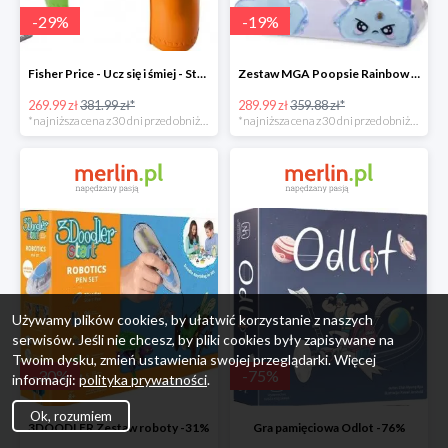
-
29
%
-
19
%
Fisher Price - Ucz się i śmiej - Stolik interaktywny
Zestaw MGA Poopsie Rainbow Surprise Slime Kit -20%
269.99 zł
381.99 zł*
289.99 zł
359.88 zł*
*najniższa cena z 30 dni przed obniżką
*najniższa cena z 30 dni przed obniżką
Używamy plików cookies, by ułatwić korzystanie z naszych
serwisów. Jeśli nie chcesz, by pliki cookies były zapisywane na
Twoim dysku, zmień ustawienia swojej przeglądarki. Więcej
-
30
%
-
75
%
informacji:
polityka prywatności
.
Ok, rozumiem
3DOODLER Zestaw roboty -31%
Gra pamięciowa Odlot -76%