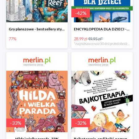
-
42
%
Gry planszowe - bestsellery stycznia do -77%
ENCYKLOPEDIA DLA DZIECI -42%
77%
28.99 zł
49.95 zł*
*najniższa cena z 30 dni przed obniżką
-
33
%
-
32
%
Hilda i wielka parada -33%
Bajkoterapia, czyli bajki-pomagajki dla małych i dużych -32%