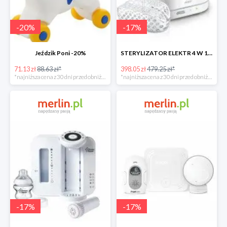
-
20
%
-
17
%
Jeździk Poni -20%
STERYLIZATOR ELEKTR 4 W 1 -17%
71.13 zł
88.63 zł*
398.05 zł
479.25 zł*
*najniższa cena z 30 dni przed obniżką
*najniższa cena z 30 dni przed obniżką
-
17
%
-
17
%