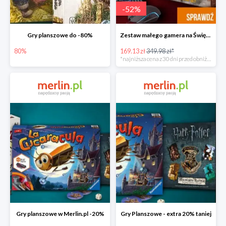
-
52
%
Gry planszowe do -80%
Zestaw małego gamera na Święta w super cenie
80%
169.13 zł
349.98 zł*
*najniższa cena z 30 dni przed obniżką
Gry planszowe w Merlin.pl -20%
Gry Planszowe - extra 20% taniej