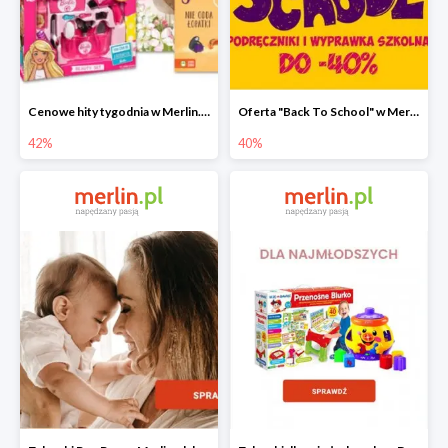
Cenowe hity tygodnia w Merlin.pl do -42%
Oferta "Back To School" w Merlin.pl do -40%
42%
40%