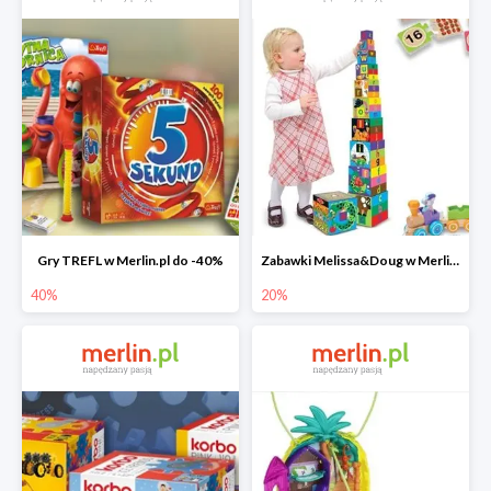
Gry TREFL w Merlin.pl do -40%
Zabawki Melissa&Doug w Merlin.pl do -20%
40%
20%