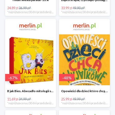
24.89 zł
36.99 zł*
33.99 zł
49.90 zł*
*najniższa cena z 30 dni przed obniżką
*najniższa cena z 30 dni przed obniżką
-
67
%
-
48
%
B jak Bies. Abecadło mitologii słowiańskiej. ABC mitów świata -67%
Opowieści dla dzieci które chcą być wyjątkowe -49%
11.69 zł
34.99 zł*
25.99 zł
49.99 zł*
*najniższa cena z 30 dni przed obniżką
*najniższa cena z 30 dni przed obniżką