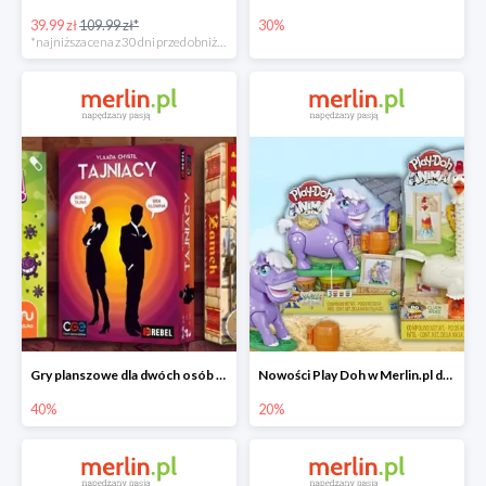
39.99 zł
109.99 zł*
30%
*najniższa cena z 30 dni przed obniżką
Gry planszowe dla dwóch osób w Merlin.pl do -40%
Nowości Play Doh w Merlin.pl do -20%
40%
20%