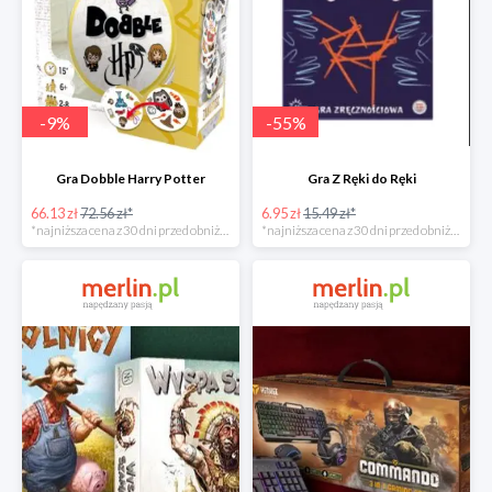
-
9
%
-
55
%
Gra Dobble Harry Potter
Gra Z Ręki do Ręki
66.13 zł
72.56 zł*
6.95 zł
15.49 zł*
*najniższa cena z 30 dni przed obniżką
*najniższa cena z 30 dni przed obniżką