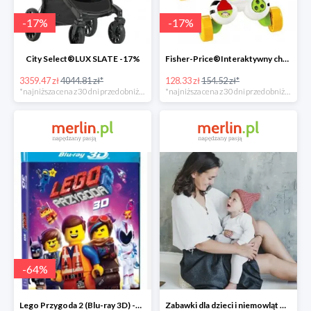
-
17
%
-
17
%
City Select®LUX SLATE -17%
Fisher-Price®Interaktywny chodzik Zebra -17%
3359.47 zł
4044.81 zł*
128.33 zł
154.52 zł*
*najniższa cena z 30 dni przed obniżką
*najniższa cena z 30 dni przed obniżką
-
64
%
Lego Przygoda 2 (Blu-ray 3D) -64%
Zabawki dla dzieci i niemowląt w Merlin.pl do -30%