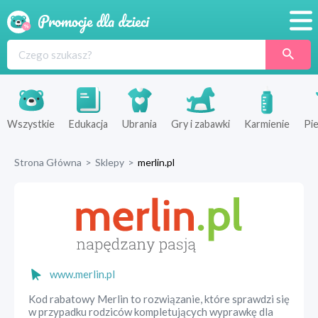
Promocje
Produkty
Sklepy
Wszystkie
Edukacja
Ubrania
Gry i zabawki
Karmienie
Pie
Blog
Strona Główna
>
Sklepy
>
merlin.pl
Wyprawka
www.merlin.pl
Kod rabatowy Merlin to rozwiązanie, które sprawdzi się
w przypadku rodziców kompletujących wyprawkę dla